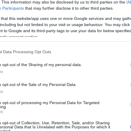
. This information may also be disclosed by us to third parties on the
IA
ko
egnyugtató.
Participants
that may further disclose it to other third parties.
kö
kü
 that this website/app uses one or more Google services and may gath
la
including but not limited to your visit or usage behaviour. You may click 
 miatti bezártságot, hiszen néhány éve
me
 to Google and its third-party tags to use your data for below specifi
 érintetlen természethez, és innen látogattam
n
ogle consent section.
tt a kapcsolatunknak -, és ez a kettősség, a
pé
rá
ge hozott egyensúlyba. Az itteni legközelebbi
l Data Processing Opt Outs
ru
- egyébként korábban is kedveltem, mert a
(
8
zen különleges egy főút menti vendéglőhöz
o opt-out of the Sharing of my personal data.
sz
ogy miért van ez. Az étterem lelke Marcsi, a hely
In
(
6
y képes két segédszakáccsal lenyomni egy telt
új
nálja, szigorúan tartva a maga által felállított
o opt-out of the Sale of my Personal Data.
(
1
In
 fenszi hely, a fogások nem különlegesek, csak
vá
v
ében szinte hibátlanok.
to opt-out of processing my Personal Data for Targeted
(
2
ing.
vi
In
zö
o opt-out of Collection, Use, Retention, Sale, and/or Sharing
ersonal Data that Is Unrelated with the Purposes for which it
lected.