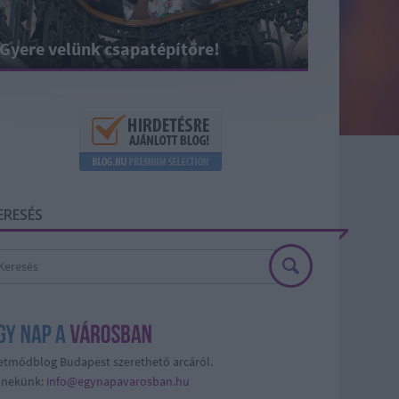
Gyere velünk csapatépítőre!
ERESÉS
etmódblog Budapest szerethető arcáról.
j nekünk:
info@egynapavarosban.hu