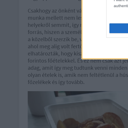
authenti
Csakhogy az önként vállalt karantén elején
munka mellett nem lesz időnk főzni, én 
helyekről semmit, így nagy izgalommal fede
forrás, hiszen a személyzet gyakorlatilag
a közelből szerzik be, vagy hozzák nekik
ahol meg alig volt fertőzés a hivatalos ad
elhatározták, hogy kiszállítós menüt adna
forintos főételekkel. És ez nem csak azt je
adag, amit így meg tudtunk venni minden
olyan ételek is, amik nem feltétlenül a hús
főzelékek és így tovább.