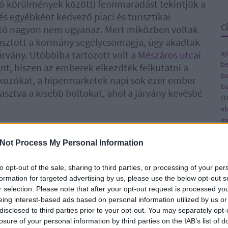
zó körülmények közötti fennmaradást tekintjük a
s egyébként kedvező piaci és turisztikai
C
ttő nagyon nem ugyanaz. Mert miközben voltak
vasztott a kormány segélycsomagja, úgy akadtak
járvány. Utóbbiba tartozott volt a
Mészáros utcai
aj
be
nt, hiszen az emberek elkezdték felkutatni a
bu
lkozókat, a hipermarketek napi sok ezer ember
bu
lasztva a kisebb boltokat, ahol a járvány kevésbé
(
1
e
ép
zel együtt pedig az emberek arra is rájöttek,
fe
gyel az árura, a minőségre, meg lehet vele
fe
Not Process My Personal Information
érünk, és egy emberi kapcsolat kezd kialakulni
(
8
, ahogy ennek egyébként lennie is kellene.
gy
to opt-out of the sale, sharing to third parties, or processing of your per
(
4
formation for targeted advertising by us, please use the below opt-out s
ja
r selection. Please note that after your opt-out request is processed y
aasztalunk között
ka
eing interest-based ads based on personal information utilized by us or
ká
disclosed to third parties prior to your opt-out. You may separately opt-
fekete doboz ugyanis
(
1
losure of your personal information by third parties on the IAB’s list of