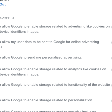
F
Out
RS
consents
be
o allow Google to enable storage related to advertising like cookies on
A
evice identifiers in apps.
be
o allow my user data to be sent to Google for online advertising
s.
B
to allow Google to send me personalized advertising.
o allow Google to enable storage related to analytics like cookies on
evice identifiers in apps.
o allow Google to enable storage related to functionality of the website
yon baráti áron, emiatt rendszeres vendég
. Egyrészt ugye folyamatosan kutattam az új
o allow Google to enable storage related to personalization.
 is hamar ráunok, izgalmasabb ételekre vágyom,
o allow Google to enable storage related to security, including