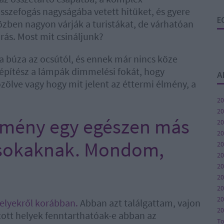
szefogás nagyságába vetett hitüket, és gyere
E
zben nagyon várják a turistákat, de várhatóan
ás. Most mit csináljunk?
a búza az ocsútól, és ennek már nincs köze
építész a lámpák dimmelési fokát, hogy
A
ölve vagy hogy mit jelent az éttermi élmény, a
20
20
élmény egy egészen más
20
20
 sokaknak. Mondom,
20
20
20
2
20
20
helyekről korábban.
Abban azt találgattam, vajon
20
tott helyek fenntarthatóak-e abban az
T