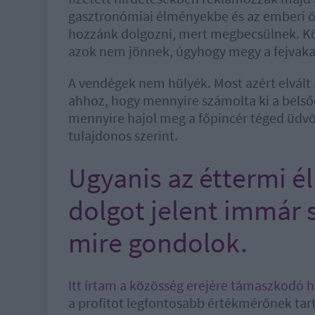
gasztronómiai élményekbe és az emberi ös
hozzánk dolgozni, mert megbecsülnek. Kö
azok nem jönnek, úgyhogy megy a fejvakar
A vendégek nem hülyék. Most azért elvált 
ahhoz, hogy mennyire számolta ki a belső
mennyire hajol meg a főpincér téged üdvöz
tulajdonos szerint.
Ugyanis az éttermi 
dolgot jelent immár
mire gondolok.
Itt írtam a közösség erejére támaszkodó 
a profitot legfontosabb értékmérőnek tar