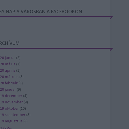
GY NAP A VÁROSBAN A FACEBOOKON
RCHÍVUM
20 június
(
2
)
20 május
(
1
)
20 április
(
1
)
20 március
(
5
)
20 február
(
8
)
20 január
(
9
)
19 december
(
4
)
019 november
(
9
)
19 október
(
10
)
19 szeptember
(
5
)
19 augusztus
(
8
)
ovább
...