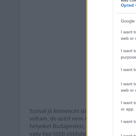
Opted 
Google 
I want t
web or d
I want t
purpose
I want 
I want t
web or d
I want t
or app.
Szóval jó kemencés sültek vannak itt, nag
voltam, de azért nem ANNYIRA rendszeres
I want t
helyeket Budapesten, másrészt a sültekre
vagy épp több zöldségre.
I want t