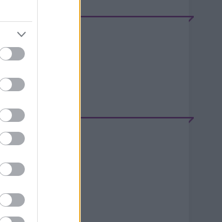
EEDEK
S 2.0
jegyzések
,
kommentek
tom
jegyzések
,
kommentek
ELÉPÉS