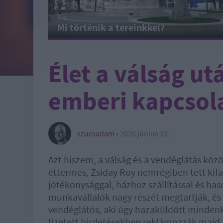
Mi történik a tereinkkel?
Élet a válság ut
emberi kapcsol
szucsadam
•
2020 június 23.
Azt hiszem, a válság és a vendéglátás kö
éttermes, Zsiday Roy nemrégiben tett kif
jótékonysággal, házhoz szállítással és ha
munkavállalók nagy részét megtartják, és 
vendéglátós, aki úgy hazaküldött mindenkit
fizetett hirdetésekben reklámozzák majd 