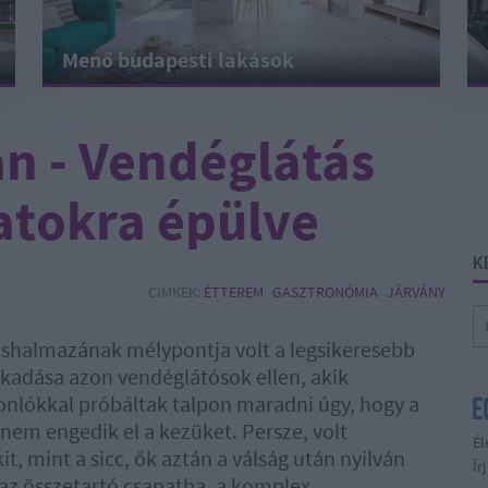
Menő budapesti lakások
án - Vendéglátás
atokra épülve
K
CÍMKÉK:
ÉTTEREM
GASZTRONÓMIA
JÁRVÁNY
zöshalmazának mélypontja volt a legsikeresebb
akadása azon vendéglátósok ellen, akik
sonlókkal próbáltak talpon maradni úgy, hogy a
nem engedik el a kezüket. Persze, volt
Él
, mint a sicc, ők aztán a válság után nyilván
Ír
az összetartó csapatba, a komplex