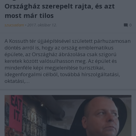
Országház szerepelt rajta, és azt
most már tilos
szucsadam
•
2017. október 12.
0
A Kossuth tér újjáépítésével született párhuzamosan
döntés arról is, hogy az ország emblematikus
épülete, az Országház ábrázolása csak szigorú
keretek között valósulhasson meg. Az épület és
mindenféle képi megjelenítése turisztikai,
idegenforgalmi célból, továbbá hírszolgáltatási,
oktatási,…