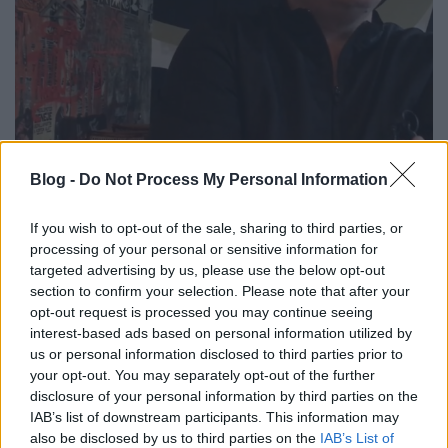
Így vérzik ki a magyar
Blog -
Do Not Process My Personal Information
gasztroforradalom
If you wish to opt-out of the sale, sharing to third parties, or
szucsadam
•
2017. szeptember 18.
0
processing of your personal or sensitive information for
targeted advertising by us, please use the below opt-out
2016 februárjában, vagyis másfél éve írtam egy
section to confirm your selection. Please note that after your
posztot ezzel a címmel: Így vérezhet el a magyar
opt-out request is processed you may continue seeing
gasztroforradalom. A poszt sok indulatot váltott ki,
interest-based ads based on personal information utilized by
mert nehéz volt megállapítani, ki az áldozat. Arról
us or personal information disclosed to third parties prior to
szólt, hogy Magyarországon már nem csak nehéz, de
your opt-out. You may separately opt-out of the further
lassan lehetetlen felvenni embert péknek,…
disclosure of your personal information by third parties on the
IAB’s list of downstream participants. This information may
also be disclosed by us to third parties on the
IAB’s List of