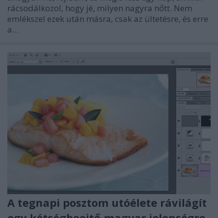
rácsodálkozol, hogy jé, milyen nagyra nőtt. Nem
emlékszel ezek után másra, csak az ültetésre, és erre
a…
A tegnapi posztom utóélete rávilágít
egy kétségbeejtő magyar jelenségre