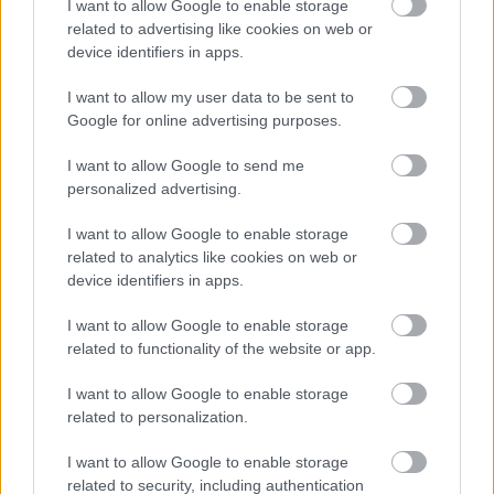
I want to allow Google to enable storage
képes létrehozni. És ami egyszerre ébresztett
related to advertising like cookies on web or
bennem nosztalgikus érzéseket, és frissített fel a
device identifiers in apps.
szemléletével. Samurai Gourmet. A sorozat
főszereplője Takeshi Kasumi, egy 60 éves, frissen…
I want to allow my user data to be sent to
Google for online advertising purposes.
I want to allow Google to send me
personalized advertising.
I want to allow Google to enable storage
related to analytics like cookies on web or
device identifiers in apps.
I want to allow Google to enable storage
related to functionality of the website or app.
I want to allow Google to enable storage
related to personalization.
I want to allow Google to enable storage
Imádott énekelni a világ
related to security, including authentication