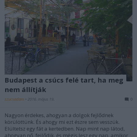
Budapest a csúcs felé tart, ha meg
nem állítják
szucsadam
•
2016. május 19.
0
Nagyon érdekes, ahogyan a dolgok fejlődnek
körülöttünk. És ahogy mi ezt észre sem vesszük.
Elültetsz egy fát a kertedben. Nap mint nap látod,
ahogyan nő, fejlődik, és mégis lesz egy nap, amikor