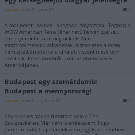
szucsadam
•
2016. április 21.
0
A mai poszt - sajnos - a tegnapi folytatása. Tegnap a
WOW American Retro Diner nevű helyen szerzett
élményeimet írtam meg nektek. Nem
gasztroélmények voltak ezek, hiszen ezen a téren
nem ejtett ámulatba a kínálat, viszont meséltem
arról a különös örömről, amit az ötvenes évek
Amerikájának…
Budapest egy szemétdomb!
Budapest a mennyország!
szucsadam
•
2014. augusztus 19.
0
Egy érdekes írásba futottam bele a The
Backpackeren. Már nem is emlékszem, hogy
jutottam oda, ha jól emlékszem, egy kommentben