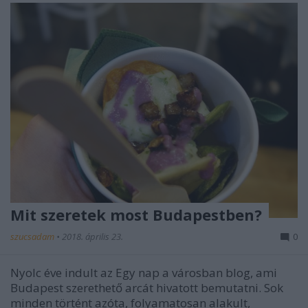
Mit szeretek most Budapestben?
szucsadam
•
2018. április 23.
0
Nyolc éve indult az Egy nap a városban blog, ami
Budapest szerethető arcát hivatott bemutatni. Sok
minden történt azóta, folyamatosan alakult,