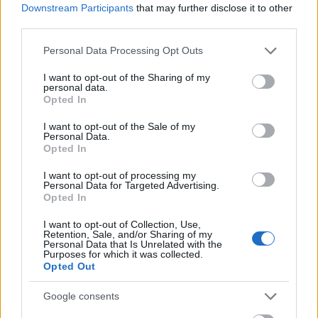
Downstream Participants
that may further disclose it to other
third parties.
Please note that this website/app uses one or more Google
Personal Data Processing Opt Outs
services and may gather and store information including but
not limited to your visit or usage behaviour. You may click to
I want to opt-out of the Sharing of my
personal data.
grant or deny consent to Google and its third-party tags to
Opted In
use your data for below specified purposes in below Google
consent section.
I want to opt-out of the Sale of my
Personal Data.
Opted In
I want to opt-out of processing my
Personal Data for Targeted Advertising.
Opted In
Egy sorozat, ami tökéletesen
I want to opt-out of Collection, Use,
Retention, Sale, and/or Sharing of my
bemutatja az élet apró örömeit
Personal Data that Is Unrelated with the
Purposes for which it was collected.
szucsadam
•
2017. június 15.
0
Opted Out
Google consents
A Netflixen bukkantam rá erre a gyöngyszemre, ami
annyira japán, hogy egyetlen más nemzet sem lenne