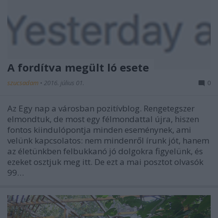
A fordítva megült ló esete
szucsadam
•
2016. július 01.
0
Az Egy nap a városban pozitívblog. Rengetegszer
elmondtuk, de most egy félmondattal újra, hiszen
fontos kiindulópontja minden eseménynek, ami
velünk kapcsolatos: nem mindenről írunk jót, hanem
az életünkben felbukkanó jó dolgokra figyelünk, és
ezeket osztjuk meg itt. De ezt a mai posztot olvasók
99…