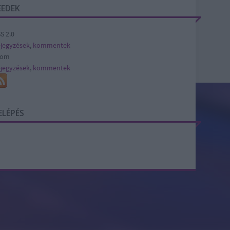
EEDEK
S 2.0
jegyzések
,
kommentek
tom
jegyzések
,
kommentek
ELÉPÉS
SÜTI BEÁLLÍTÁSOK MÓDOSÍTÁSA