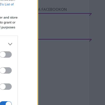
B’s List of
GY NAP A VÁROSBAN A FACEBOOKON
er and store
to grant or
ed purposes
RCHÍVUM
20 június
(
2
)
20 május
(
1
)
20 április
(
1
)
20 március
(
5
)
20 február
(
8
)
20 január
(
9
)
19 december
(
4
)
019 november
(
9
)
19 október
(
10
)
19 szeptember
(
5
)
19 augusztus
(
8
)
ovább
...