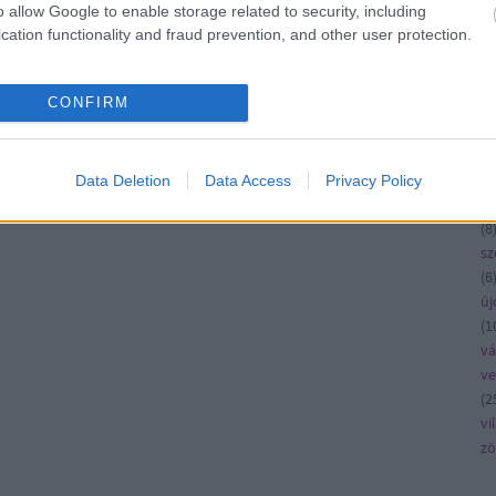
ko
o allow Google to enable storage related to security, including
kö
cation functionality and fraud prevention, and other user protection.
kü
la
CONFIRM
me
n
pé
rá
Data Deletion
Data Access
Privacy Policy
ru
(
8
sz
(
6
új
(
1
vá
v
(
2
vi
zö