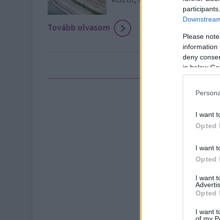
participants
Downstream 
Tovább olvasom
Please note
information 
deny consent
in below Go
Persona
I want t
Opted 
I want t
Opted 
I want 
Advertis
Opted 
I want t
of my P