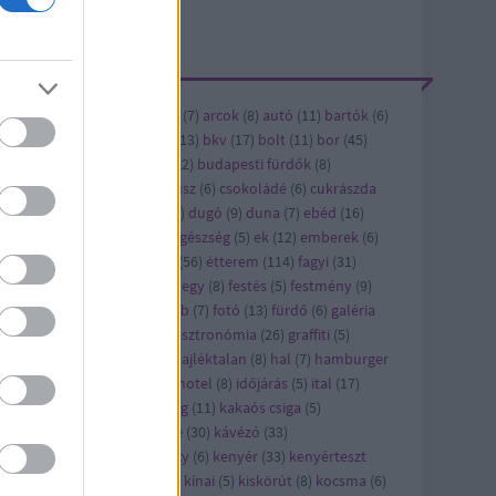
ÍMKÉK
ándék
(
6
)
alkohol
(
5
)
andrás
(
7
)
arcok
(
8
)
autó
(
11
)
bartók
(
6
)
vásárlás
(
6
)
bicikli
(
12
)
bkk
(
13
)
bkv
(
17
)
bolt
(
11
)
bor
(
45
)
bi
(
8
)
buda
(
8
)
budapest
(
122
)
budapesti fürdők
(
8
)
dapest titkai
(
5
)
cet
(
8
)
cirkusz
(
6
)
csokoládé
(
6
)
cukrászda
6
)
díszburkolat
(
17
)
dizájn
(
6
)
dugó
(
9
)
duna
(
7
)
ebéd
(
16
)
bédmenü
(
42
)
édesség
(
22
)
egészség
(
5
)
ek
(
12
)
emberek
(
6
)
ítészet
(
21
)
épület
(
13
)
étel
(
56
)
étterem
(
114
)
fagyi
(
31
)
jlesztés
(
8
)
felújítás
(
24
)
ferihegy
(
8
)
festés
(
5
)
festmény
(
9
)
sztivál
(
10
)
film
(
43
)
flashmob
(
7
)
fotó
(
13
)
fürdő
(
6
)
galéria
)
gaszto
(
10
)
gasztro
(
720
)
gasztronómia
(
26
)
graffiti
(
5
)
orsétterem
(
10
)
gyros
(
17
)
hajléktalan
(
8
)
hal
(
7
)
hamburger
7
)
hirdetés
(
27
)
hirdető
(
79
)
hotel
(
8
)
időjárás
(
5
)
ital
(
17
)
pán
(
7
)
játék
(
58
)
jótékonyság
(
11
)
kakaós csiga
(
5
)
rácsony
(
21
)
karcsi
(
15
)
kávé
(
30
)
kávézó
(
33
)
vézópluszvalami
(
7
)
kazinczy
(
6
)
kenyér
(
33
)
kenyérteszt
2
)
kézműves
(
5
)
kiállítás
(
63
)
kínai
(
5
)
kiskörút
(
8
)
kocsma
(
6
)