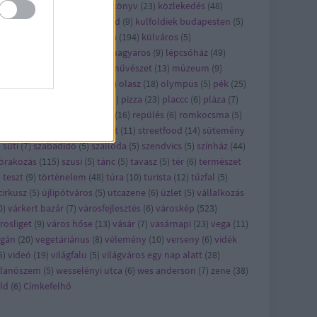
ncert
(
21
)
konyhalesen
(
6
)
könyv
(
23
)
közlekedés
(
48
)
zösség
(
5
)
kritika
(
30
)
külföld
(
9
)
kulfoldiek budapesten
(
5
)
lkerület
(
6
)
kult
(
23
)
kultúra
(
194
)
külváros
(
5
)
kásbemutató
(
29
)
legjobb magyaros
(
9
)
lépcsőház
(
49
)
ster
(
7
)
metró
(
5
)
mozi
(
9
)
művészet
(
13
)
múzeum
(
9
)
omád
(
8
)
nyereményjáték
(
5
)
olasz
(
18
)
olympus
(
5
)
pék
(
25
)
kség
(
29
)
pezsgő
(
7
)
piac
(
13
)
pizza
(
23
)
placcc
(
6
)
pláza
(
7
)
kóczi
(
5
)
reggeli
(
28
)
reklám
(
16
)
repülés
(
6
)
romkocsma
(
5
)
ha
(
6
)
séta
(
13
)
sör
(
12
)
sport
(
11
)
streetfood
(
14
)
sütemény
)
süti
(
7
)
szabadidő
(
5
)
szálloda
(
5
)
szendvics
(
5
)
színház
(
44
)
órakozás
(
115
)
szusi
(
5
)
tánc
(
5
)
tavasz
(
5
)
tér
(
6
)
természet
)
teszt
(
9
)
történelem
(
48
)
túra
(
10
)
turista
(
12
)
tűzfal
(
5
)
cirkusz
(
5
)
újlipótváros
(
5
)
utcazene
(
6
)
üzlet
(
5
)
vállalkozás
0
)
várkert bazár
(
7
)
városfejlesztés
(
6
)
városkép
(
523
)
rosliget
(
9
)
város hőse
(
13
)
vásár
(
7
)
vasárnapi
(
23
)
vega
(
11
)
egán
(
20
)
vegetáriánus
(
8
)
vélemény
(
10
)
verseny
(
6
)
vidék
5
)
videó
(
19
)
világfalu
(
5
)
világváros egy nap alatt
(
28
)
llanószem
(
5
)
wesselényi utca
(
6
)
wes anderson
(
7
)
zene
(
38
)
ld
(
6
)
Címkefelhő