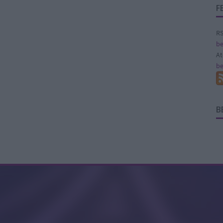
F
RS
be
A
be
B