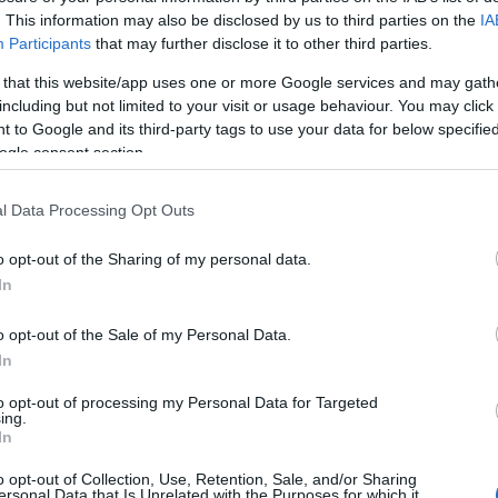
. This information may also be disclosed by us to third parties on the
IA
E
Participants
that may further disclose it to other third parties.
0 Comments
 that this website/app uses one or more Google services and may gath
including but not limited to your visit or usage behaviour. You may click 
 to Google and its third-party tags to use your data for below specifi
Tetszik
0
ogle consent section.
A
l Data Processing Opt Outs
20
20
o opt-out of the Sharing of my personal data.
20
In
20
20
o opt-out of the Sale of my Personal Data.
20
In
20
2
to opt-out of processing my Personal Data for Targeted
20
ing.
In
20
20
o opt-out of Collection, Use, Retention, Sale, and/or Sharing
T
ersonal Data that Is Unrelated with the Purposes for which it