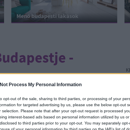
Menő budapesti lakások
Budapestje -
K
Not Process My Personal Information
CÍMKÉK:
FEJLESZTÉS
REHAB
VÁROSKÉP
VÁRKERT
to opt-out of the sale, sharing to third parties, or processing of your per
BAZÁR
VÁRKERT
formation for targeted advertising by us, please use the below opt-out s
az "Uniós Fejlesztések nyílt napja – séta a
r selection. Please note that after your opt-out request is processed y
msorozat. Mint korábban ígértük, három
eing interest-based ads based on personal information utilized by us or
Él
zletesebben az Egy nap a városban blogon azok
disclosed to third parties prior to your opt-out. You may separately opt-
Ír
 lesznek március 2-án, az Uniós…
losure of your personal information by third parties on the IAB’s list of