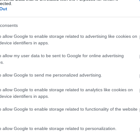
lected.
Out
C
consents
aj
o allow Google to enable storage related to advertising like cookies on
be
evice identifiers in apps.
bu
bu
o allow my user data to be sent to Google for online advertising
(
1
s.
e
ép
to allow Google to send me personalized advertising.
fe
fe
o allow Google to enable storage related to analytics like cookies on
(
8
evice identifiers in apps.
gy
(
4
o allow Google to enable storage related to functionality of the website
ja
ka
ká
o allow Google to enable storage related to personalization.
(
1