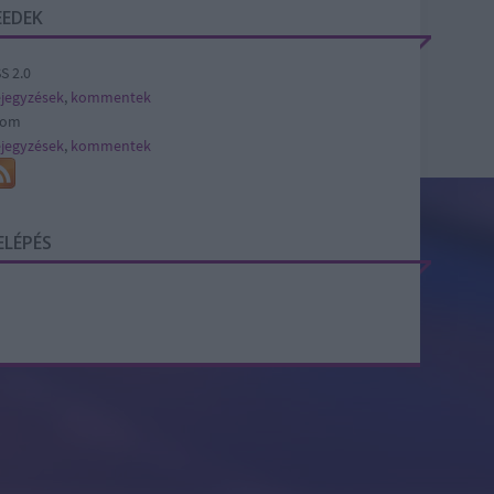
EEDEK
S 2.0
jegyzések
,
kommentek
tom
jegyzések
,
kommentek
ELÉPÉS
SÜTI BEÁLLÍTÁSOK MÓDOSÍTÁSA