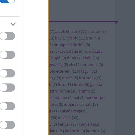
ÍMKÉK
ándék
(
6
)
alkohol
(
5
)
andrás
(
7
)
arcok
(
8
)
autó
(
11
)
bartók
(
6
)
vásárlás
(
6
)
bicikli
(
12
)
bkk
(
13
)
bkv
(
17
)
bolt
(
11
)
bor
(
45
)
bi
(
8
)
buda
(
8
)
budapest
(
122
)
budapesti fürdők
(
8
)
dapest titkai
(
5
)
cet
(
8
)
cirkusz
(
6
)
csokoládé
(
6
)
cukrászda
6
)
díszburkolat
(
17
)
dizájn
(
6
)
dugó
(
9
)
duna
(
7
)
ebéd
(
16
)
bédmenü
(
42
)
édesség
(
22
)
egészség
(
5
)
ek
(
12
)
emberek
(
6
)
ítészet
(
21
)
épület
(
13
)
étel
(
56
)
étterem
(
114
)
fagyi
(
31
)
jlesztés
(
8
)
felújítás
(
24
)
ferihegy
(
8
)
festés
(
5
)
festmény
(
9
)
sztivál
(
10
)
film
(
43
)
flashmob
(
7
)
fotó
(
13
)
fürdő
(
6
)
galéria
)
gaszto
(
10
)
gasztro
(
720
)
gasztronómia
(
26
)
graffiti
(
5
)
orsétterem
(
10
)
gyros
(
17
)
hajléktalan
(
8
)
hal
(
7
)
hamburger
7
)
hirdetés
(
27
)
hirdető
(
79
)
hotel
(
8
)
időjárás
(
5
)
ital
(
17
)
pán
(
7
)
játék
(
58
)
jótékonyság
(
11
)
kakaós csiga
(
5
)
rácsony
(
21
)
karcsi
(
15
)
kávé
(
30
)
kávézó
(
33
)
vézópluszvalami
(
7
)
kazinczy
(
6
)
kenyér
(
33
)
kenyérteszt
2
)
kézműves
(
5
)
kiállítás
(
63
)
kínai
(
5
)
kiskörút
(
8
)
kocsma
(
6
)