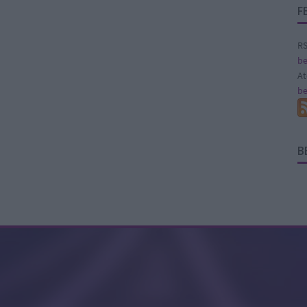
F
RS
be
A
be
B