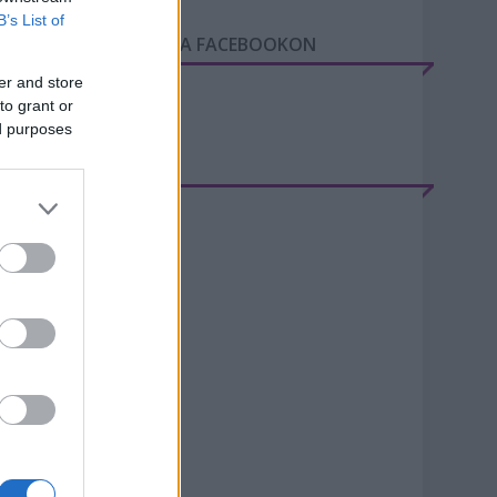
B’s List of
GY NAP A VÁROSBAN A FACEBOOKON
er and store
to grant or
ed purposes
RCHÍVUM
20 június
(
2
)
20 május
(
1
)
20 április
(
1
)
20 március
(
5
)
20 február
(
8
)
20 január
(
9
)
19 december
(
4
)
019 november
(
9
)
19 október
(
10
)
19 szeptember
(
5
)
19 augusztus
(
8
)
ovább
...