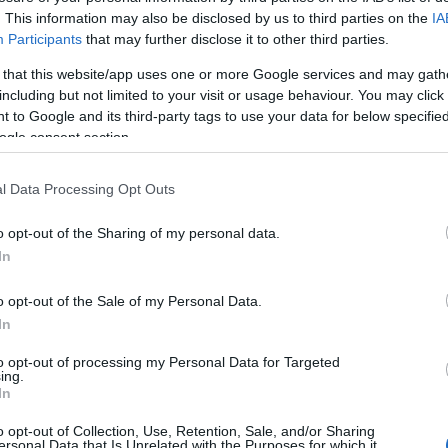
. This information may also be disclosed by us to third parties on the
IA
E
Participants
that may further disclose it to other third parties.
0 Comments
 that this website/app uses one or more Google services and may gath
including but not limited to your visit or usage behaviour. You may click 
 to Google and its third-party tags to use your data for below specifi
Tetszik
0
ogle consent section.
A
l Data Processing Opt Outs
20
20
o opt-out of the Sharing of my personal data.
20
In
20
20
o opt-out of the Sale of my Personal Data.
20
In
20
2
to opt-out of processing my Personal Data for Targeted
20
ing.
In
20
20
o opt-out of Collection, Use, Retention, Sale, and/or Sharing
T
ersonal Data that Is Unrelated with the Purposes for which it