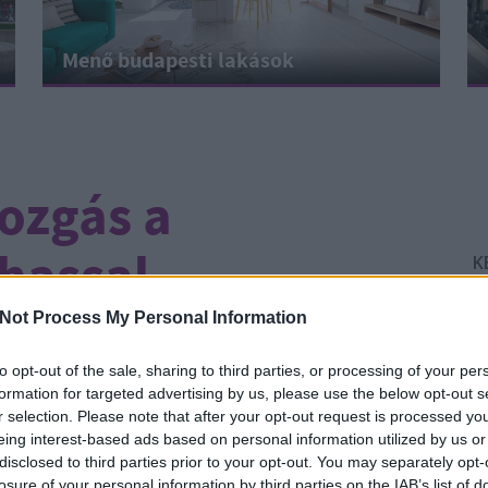
Menő budapesti lakások
ozgás a
 hassal
K
Not Process My Personal Information
CÍMKÉK:
VÁROSKÉP
TESTMOZGÁS
VÁRKERT BAZÁR
to opt-out of the sale, sharing to third parties, or processing of your per
formation for targeted advertising by us, please use the below opt-out s
-től 27-ig az emberek rendszerint telezabálják
r selection. Please note that after your opt-out request is processed y
hagyomány, úgy tűnik, idén sem marad el, látva a
eing interest-based ads based on personal information utilized by us or
Él
nban a végzetes hiba, hogy ilyenkor januárig az
disclosed to third parties prior to your opt-out. You may separately opt-
Ír
k. Pedig ha tolnánk egy kis…
losure of your personal information by third parties on the IAB’s list of