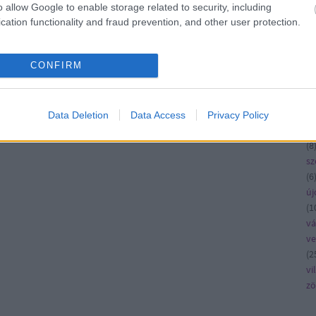
ko
o allow Google to enable storage related to security, including
kö
cation functionality and fraud prevention, and other user protection.
kü
la
CONFIRM
me
n
pé
rá
Data Deletion
Data Access
Privacy Policy
ru
(
8
sz
(
6
új
(
1
vá
v
(
2
vi
zö