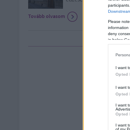
participants
Downstream 
Tovább olvasom
Please note
information 
deny consent
in below Go
Persona
I want t
Opted 
I want t
Opted 
I want 
Advertis
Opted 
I want t
of my P