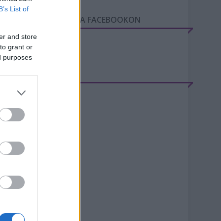
B’s List of
GY NAP A VÁROSBAN A FACEBOOKON
er and store
to grant or
ed purposes
RCHÍVUM
20 június
(
2
)
20 május
(
1
)
20 április
(
1
)
20 március
(
5
)
20 február
(
8
)
20 január
(
9
)
19 december
(
4
)
019 november
(
9
)
19 október
(
10
)
19 szeptember
(
5
)
19 augusztus
(
8
)
ovább
...