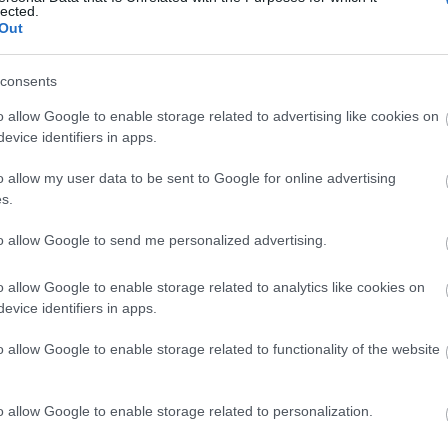
lected.
Out
C
consents
aj
o allow Google to enable storage related to advertising like cookies on
be
evice identifiers in apps.
bu
bu
o allow my user data to be sent to Google for online advertising
(
1
s.
e
ép
to allow Google to send me personalized advertising.
fe
fe
o allow Google to enable storage related to analytics like cookies on
(
8
evice identifiers in apps.
gy
(
4
o allow Google to enable storage related to functionality of the website
ja
ka
ká
o allow Google to enable storage related to personalization.
(
1