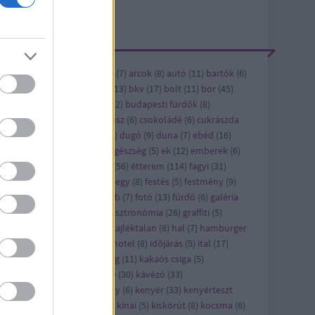
ÍMKÉK
ándék
(
6
)
alkohol
(
5
)
andrás
(
7
)
arcok
(
8
)
autó
(
11
)
bartók
(
6
)
vásárlás
(
6
)
bicikli
(
12
)
bkk
(
13
)
bkv
(
17
)
bolt
(
11
)
bor
(
45
)
bi
(
8
)
buda
(
8
)
budapest
(
122
)
budapesti fürdők
(
8
)
dapest titkai
(
5
)
cet
(
8
)
cirkusz
(
6
)
csokoládé
(
6
)
cukrászda
6
)
díszburkolat
(
17
)
dizájn
(
6
)
dugó
(
9
)
duna
(
7
)
ebéd
(
16
)
bédmenü
(
42
)
édesség
(
22
)
egészség
(
5
)
ek
(
12
)
emberek
(
6
)
ítészet
(
21
)
épület
(
13
)
étel
(
56
)
étterem
(
114
)
fagyi
(
31
)
jlesztés
(
8
)
felújítás
(
24
)
ferihegy
(
8
)
festés
(
5
)
festmény
(
9
)
sztivál
(
10
)
film
(
43
)
flashmob
(
7
)
fotó
(
13
)
fürdő
(
6
)
galéria
)
gaszto
(
10
)
gasztro
(
720
)
gasztronómia
(
26
)
graffiti
(
5
)
orsétterem
(
10
)
gyros
(
17
)
hajléktalan
(
8
)
hal
(
7
)
hamburger
7
)
hirdetés
(
27
)
hirdető
(
79
)
hotel
(
8
)
időjárás
(
5
)
ital
(
17
)
pán
(
7
)
játék
(
58
)
jótékonyság
(
11
)
kakaós csiga
(
5
)
rácsony
(
21
)
karcsi
(
15
)
kávé
(
30
)
kávézó
(
33
)
vézópluszvalami
(
7
)
kazinczy
(
6
)
kenyér
(
33
)
kenyérteszt
2
)
kézműves
(
5
)
kiállítás
(
63
)
kínai
(
5
)
kiskörút
(
8
)
kocsma
(
6
)