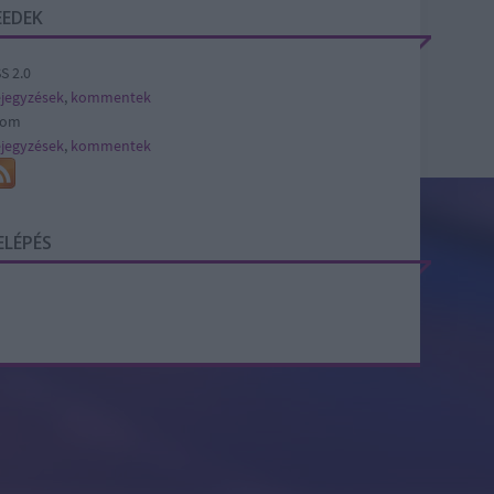
EEDEK
S 2.0
jegyzések
,
kommentek
tom
jegyzések
,
kommentek
ELÉPÉS
SÜTI BEÁLLÍTÁSOK MÓDOSÍTÁSA