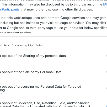
. This information may also be disclosed by us to third parties on the
IA
E
Participants
that may further disclose it to other third parties.
0 Comments
 that this website/app uses one or more Google services and may gath
including but not limited to your visit or usage behaviour. You may click 
 to Google and its third-party tags to use your data for below specifi
Tetszik
0
ogle consent section.
A
l Data Processing Opt Outs
20
20
o opt-out of the Sharing of my personal data.
20
In
20
20
o opt-out of the Sale of my Personal Data.
20
In
20
2
to opt-out of processing my Personal Data for Targeted
20
ing.
In
20
20
o opt-out of Collection, Use, Retention, Sale, and/or Sharing
T
ersonal Data that Is Unrelated with the Purposes for which it