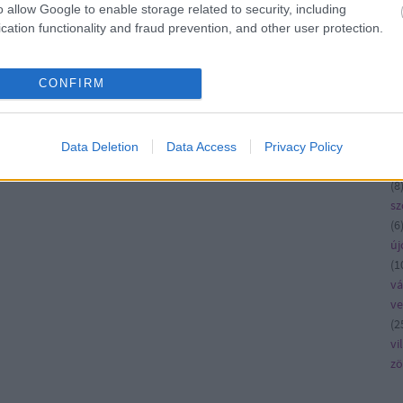
ko
o allow Google to enable storage related to security, including
kö
cation functionality and fraud prevention, and other user protection.
kü
la
CONFIRM
me
n
pé
rá
Data Deletion
Data Access
Privacy Policy
ru
(
8
sz
(
6
új
(
1
vá
v
(
2
vi
zö