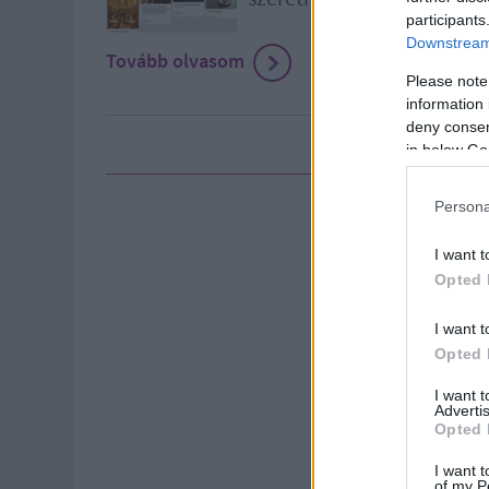
participants
Downstream 
Tovább olvasom
Please note
information 
deny consent
in below Go
Persona
I want t
Opted 
I want t
Opted 
I want 
Advertis
Opted 
I want t
of my P