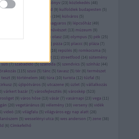
ncert
(
21
)
konyhalesen
(
6
)
könyv
(
23
)
közlekedés
(
48
)
zösség
(
5
)
kritika
(
30
)
külföld
(
9
)
kulfoldiek budapesten
(
5
)
lkerület
(
6
)
kult
(
23
)
kultúra
(
194
)
külváros
(
5
)
kásbemutató
(
29
)
legjobb magyaros
(
9
)
lépcsőház
(
49
)
ster
(
7
)
metró
(
5
)
mozi
(
9
)
művészet
(
13
)
múzeum
(
9
)
omád
(
8
)
nyereményjáték
(
5
)
olasz
(
18
)
olympus
(
5
)
pék
(
25
)
kség
(
29
)
pezsgő
(
7
)
piac
(
13
)
pizza
(
23
)
placcc
(
6
)
pláza
(
7
)
kóczi
(
5
)
reggeli
(
28
)
reklám
(
16
)
repülés
(
6
)
romkocsma
(
5
)
ha
(
6
)
séta
(
13
)
sör
(
12
)
sport
(
11
)
streetfood
(
14
)
sütemény
)
süti
(
7
)
szabadidő
(
5
)
szálloda
(
5
)
szendvics
(
5
)
színház
(
44
)
órakozás
(
115
)
szusi
(
5
)
tánc
(
5
)
tavasz
(
5
)
tér
(
6
)
természet
)
teszt
(
9
)
történelem
(
48
)
túra
(
10
)
turista
(
12
)
tűzfal
(
5
)
cirkusz
(
5
)
újlipótváros
(
5
)
utcazene
(
6
)
üzlet
(
5
)
vállalkozás
0
)
várkert bazár
(
7
)
városfejlesztés
(
6
)
városkép
(
523
)
rosliget
(
9
)
város hőse
(
13
)
vásár
(
7
)
vasárnapi
(
23
)
vega
(
11
)
egán
(
20
)
vegetáriánus
(
8
)
vélemény
(
10
)
verseny
(
6
)
vidék
5
)
videó
(
19
)
világfalu
(
5
)
világváros egy nap alatt
(
28
)
llanószem
(
5
)
wesselényi utca
(
6
)
wes anderson
(
7
)
zene
(
38
)
ld
(
6
)
Címkefelhő