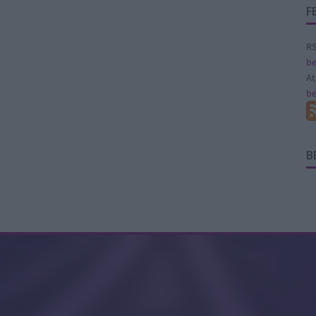
F
RS
be
A
be
B