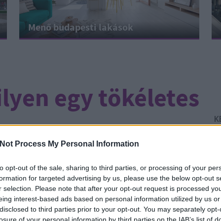
Menő budapesti lakások
lyen egy tökéletes
K
Not Process My Personal Information
CÍMKÉK:
JÁTÉK
TÖKÉLETES NAP
to opt-out of the sale, sharing to third parties, or processing of your per
formation for targeted advertising by us, please use the below opt-out s
lt a blog életében: elértük a 30 ezer követőt
r selection. Please note that after your opt-out request is processed y
e játékot hirdettünk. Arra kértünk benneteket,
eing interest-based ads based on personal information utilized by us or
Él
nk: ezúttal ti mondjátok meg, miért lehet
disclosed to third parties prior to your opt-out. You may separately opt-
Ír
ebéd után induló tökéletes nap…
losure of your personal information by third parties on the IAB’s list of