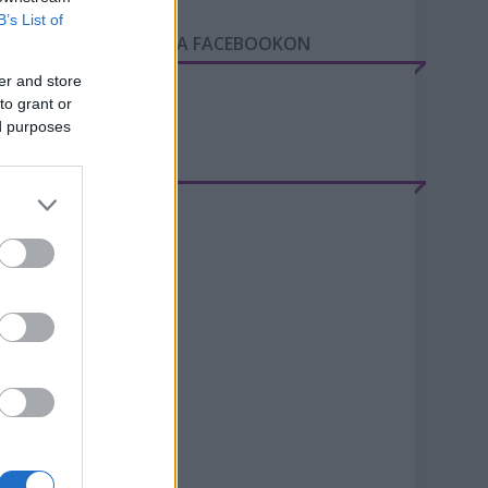
B’s List of
GY NAP A VÁROSBAN A FACEBOOKON
er and store
to grant or
ed purposes
RCHÍVUM
20 június
(
2
)
20 május
(
1
)
20 április
(
1
)
20 március
(
5
)
20 február
(
8
)
20 január
(
9
)
19 december
(
4
)
019 november
(
9
)
19 október
(
10
)
19 szeptember
(
5
)
19 augusztus
(
8
)
ovább
...