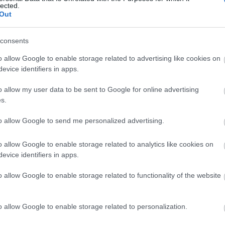
lected.
Out
C
consents
aj
o allow Google to enable storage related to advertising like cookies on
be
evice identifiers in apps.
bu
bu
o allow my user data to be sent to Google for online advertising
(
1
s.
e
ép
to allow Google to send me personalized advertising.
fe
fe
o allow Google to enable storage related to analytics like cookies on
(
8
evice identifiers in apps.
gy
(
4
o allow Google to enable storage related to functionality of the website
ja
ka
ká
o allow Google to enable storage related to personalization.
(
1