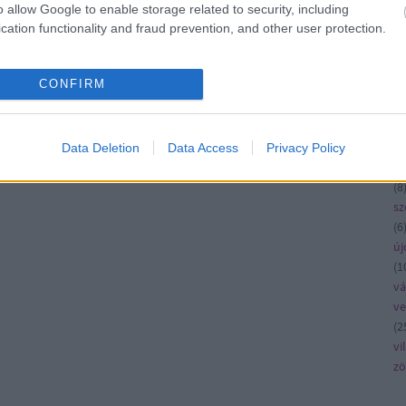
ko
o allow Google to enable storage related to security, including
kö
cation functionality and fraud prevention, and other user protection.
kü
la
CONFIRM
me
n
pé
rá
Data Deletion
Data Access
Privacy Policy
ru
(
8
sz
(
6
új
(
1
vá
v
(
2
vi
zö