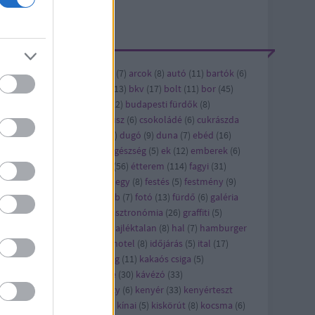
ÍMKÉK
ándék
(
6
)
alkohol
(
5
)
andrás
(
7
)
arcok
(
8
)
autó
(
11
)
bartók
(
6
)
vásárlás
(
6
)
bicikli
(
12
)
bkk
(
13
)
bkv
(
17
)
bolt
(
11
)
bor
(
45
)
bi
(
8
)
buda
(
8
)
budapest
(
122
)
budapesti fürdők
(
8
)
dapest titkai
(
5
)
cet
(
8
)
cirkusz
(
6
)
csokoládé
(
6
)
cukrászda
6
)
díszburkolat
(
17
)
dizájn
(
6
)
dugó
(
9
)
duna
(
7
)
ebéd
(
16
)
bédmenü
(
42
)
édesség
(
22
)
egészség
(
5
)
ek
(
12
)
emberek
(
6
)
ítészet
(
21
)
épület
(
13
)
étel
(
56
)
étterem
(
114
)
fagyi
(
31
)
jlesztés
(
8
)
felújítás
(
24
)
ferihegy
(
8
)
festés
(
5
)
festmény
(
9
)
sztivál
(
10
)
film
(
43
)
flashmob
(
7
)
fotó
(
13
)
fürdő
(
6
)
galéria
)
gaszto
(
10
)
gasztro
(
720
)
gasztronómia
(
26
)
graffiti
(
5
)
orsétterem
(
10
)
gyros
(
17
)
hajléktalan
(
8
)
hal
(
7
)
hamburger
7
)
hirdetés
(
27
)
hirdető
(
79
)
hotel
(
8
)
időjárás
(
5
)
ital
(
17
)
pán
(
7
)
játék
(
58
)
jótékonyság
(
11
)
kakaós csiga
(
5
)
rácsony
(
21
)
karcsi
(
15
)
kávé
(
30
)
kávézó
(
33
)
vézópluszvalami
(
7
)
kazinczy
(
6
)
kenyér
(
33
)
kenyérteszt
2
)
kézműves
(
5
)
kiállítás
(
63
)
kínai
(
5
)
kiskörút
(
8
)
kocsma
(
6
)