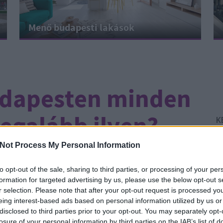
Menő budapesti lakások
udapesten minden
egalább ilyen? -
K
csárda
Not Process My Personal Information
to opt-out of the sale, sharing to third parties, or processing of your per
formation for targeted advertising by us, please use the below opt-out s
CÍMKÉK:
GASZTRO
SZEGED
HALÁSZLÉ
HAL
r selection. Please note that after your opt-out request is processed y
eing interest-based ads based on personal information utilized by us or
Él
talható jelenség, ami tök természetes a
disclosed to third parties prior to your opt-out. You may separately opt-
Ír
losure of your personal information by third parties on the IAB’s list of