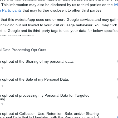
mit én valahogy mégsem értek: a turisták által
. This information may also be disclosed by us to third parties on the
IA
kon szarok az éttermek. Nem tudni, miért alakult
E
Participants
that may further disclose it to other third parties.
t ha jól megnézzük, drágák…
 that this website/app uses one or more Google services and may gath
including but not limited to your visit or usage behaviour. You may click 
2 Comments
 to Google and its third-party tags to use your data for below specifi
ogle consent section.
A
Tetszik
0
l Data Processing Opt Outs
20
20
o opt-out of the Sharing of my personal data.
20
In
20
20
o opt-out of the Sale of my Personal Data.
20
In
20
2
to opt-out of processing my Personal Data for Targeted
20
ing.
In
20
20
o opt-out of Collection, Use, Retention, Sale, and/or Sharing
T
ersonal Data that Is Unrelated with the Purposes for which it