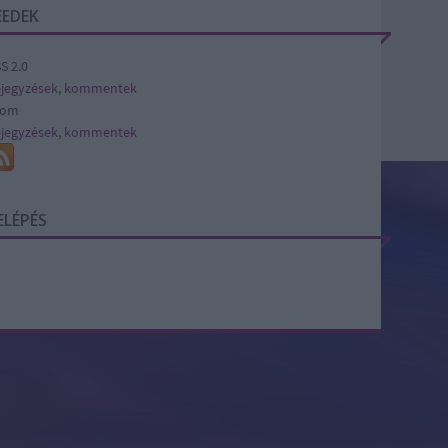
EEDEK
S 2.0
jegyzések
,
kommentek
tom
jegyzések
,
kommentek
ELÉPÉS
SÜTI BEÁLLÍTÁSOK MÓDOSÍTÁSA