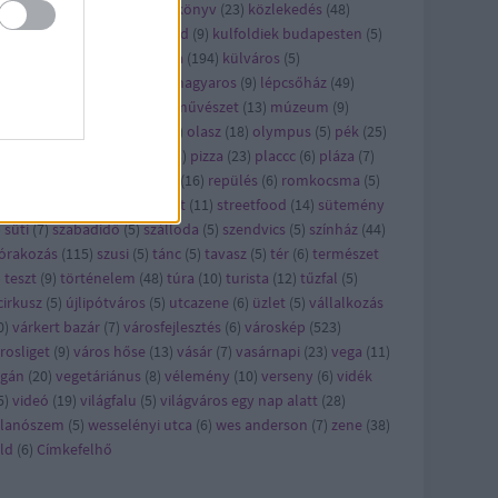
ncert
(
21
)
konyhalesen
(
6
)
könyv
(
23
)
közlekedés
(
48
)
zösség
(
5
)
kritika
(
30
)
külföld
(
9
)
kulfoldiek budapesten
(
5
)
lkerület
(
6
)
kult
(
23
)
kultúra
(
194
)
külváros
(
5
)
kásbemutató
(
29
)
legjobb magyaros
(
9
)
lépcsőház
(
49
)
ster
(
7
)
metró
(
5
)
mozi
(
9
)
művészet
(
13
)
múzeum
(
9
)
omád
(
8
)
nyereményjáték
(
5
)
olasz
(
18
)
olympus
(
5
)
pék
(
25
)
kség
(
29
)
pezsgő
(
7
)
piac
(
13
)
pizza
(
23
)
placcc
(
6
)
pláza
(
7
)
kóczi
(
5
)
reggeli
(
28
)
reklám
(
16
)
repülés
(
6
)
romkocsma
(
5
)
ha
(
6
)
séta
(
13
)
sör
(
12
)
sport
(
11
)
streetfood
(
14
)
sütemény
)
süti
(
7
)
szabadidő
(
5
)
szálloda
(
5
)
szendvics
(
5
)
színház
(
44
)
órakozás
(
115
)
szusi
(
5
)
tánc
(
5
)
tavasz
(
5
)
tér
(
6
)
természet
)
teszt
(
9
)
történelem
(
48
)
túra
(
10
)
turista
(
12
)
tűzfal
(
5
)
cirkusz
(
5
)
újlipótváros
(
5
)
utcazene
(
6
)
üzlet
(
5
)
vállalkozás
0
)
várkert bazár
(
7
)
városfejlesztés
(
6
)
városkép
(
523
)
rosliget
(
9
)
város hőse
(
13
)
vásár
(
7
)
vasárnapi
(
23
)
vega
(
11
)
egán
(
20
)
vegetáriánus
(
8
)
vélemény
(
10
)
verseny
(
6
)
vidék
5
)
videó
(
19
)
világfalu
(
5
)
világváros egy nap alatt
(
28
)
llanószem
(
5
)
wesselényi utca
(
6
)
wes anderson
(
7
)
zene
(
38
)
ld
(
6
)
Címkefelhő