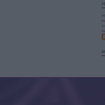
F
RS
be
A
be
B