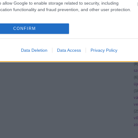
ko
o allow Google to enable storage related to security, including
kö
cation functionality and fraud prevention, and other user protection.
kü
la
CONFIRM
me
n
pé
rá
Data Deletion
Data Access
Privacy Policy
ru
(
8
sz
(
6
új
(
1
vá
v
(
2
vi
zö