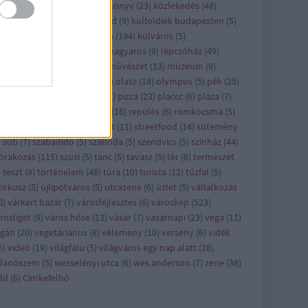
ncert
(
21
)
konyhalesen
(
6
)
könyv
(
23
)
közlekedés
(
48
)
zösség
(
5
)
kritika
(
30
)
külföld
(
9
)
kulfoldiek budapesten
(
5
)
lkerület
(
6
)
kult
(
23
)
kultúra
(
194
)
külváros
(
5
)
kásbemutató
(
29
)
legjobb magyaros
(
9
)
lépcsőház
(
49
)
ster
(
7
)
metró
(
5
)
mozi
(
9
)
művészet
(
13
)
múzeum
(
9
)
omád
(
8
)
nyereményjáték
(
5
)
olasz
(
18
)
olympus
(
5
)
pék
(
25
)
kség
(
29
)
pezsgő
(
7
)
piac
(
13
)
pizza
(
23
)
placcc
(
6
)
pláza
(
7
)
kóczi
(
5
)
reggeli
(
28
)
reklám
(
16
)
repülés
(
6
)
romkocsma
(
5
)
ha
(
6
)
séta
(
13
)
sör
(
12
)
sport
(
11
)
streetfood
(
14
)
sütemény
)
süti
(
7
)
szabadidő
(
5
)
szálloda
(
5
)
szendvics
(
5
)
színház
(
44
)
órakozás
(
115
)
szusi
(
5
)
tánc
(
5
)
tavasz
(
5
)
tér
(
6
)
természet
)
teszt
(
9
)
történelem
(
48
)
túra
(
10
)
turista
(
12
)
tűzfal
(
5
)
cirkusz
(
5
)
újlipótváros
(
5
)
utcazene
(
6
)
üzlet
(
5
)
vállalkozás
0
)
várkert bazár
(
7
)
városfejlesztés
(
6
)
városkép
(
523
)
rosliget
(
9
)
város hőse
(
13
)
vásár
(
7
)
vasárnapi
(
23
)
vega
(
11
)
egán
(
20
)
vegetáriánus
(
8
)
vélemény
(
10
)
verseny
(
6
)
vidék
5
)
videó
(
19
)
világfalu
(
5
)
világváros egy nap alatt
(
28
)
llanószem
(
5
)
wesselényi utca
(
6
)
wes anderson
(
7
)
zene
(
38
)
ld
(
6
)
Címkefelhő