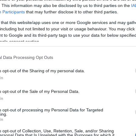
. This information may also be disclosed by us to third parties on the
IA
E
Participants
that may further disclose it to other third parties.
17 Comments
 that this website/app uses one or more Google services and may gath
including but not limited to your visit or usage behaviour. You may click 
 to Google and its third-party tags to use your data for below specifi
ogle consent section.
Tetszik
A
0
l Data Processing Opt Outs
20
20
o opt-out of the Sharing of my personal data.
20
In
20
z utolsó koraőszi
20
o opt-out of the Sale of my Personal Data.
20
In
20
2
to opt-out of processing my Personal Data for Targeted
20
ing.
In
20
20
CÍMKÉK:
SZABADTÉR
o opt-out of Collection, Use, Retention, Sale, and/or Sharing
T
ersonal Data that Is Unrelated with the Purposes for which it