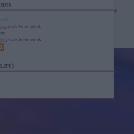
EEDEK
S 2.0
jegyzések
,
kommentek
tom
jegyzések
,
kommentek
ELÉPÉS
SÜTI BEÁLLÍTÁSOK MÓDOSÍTÁSA