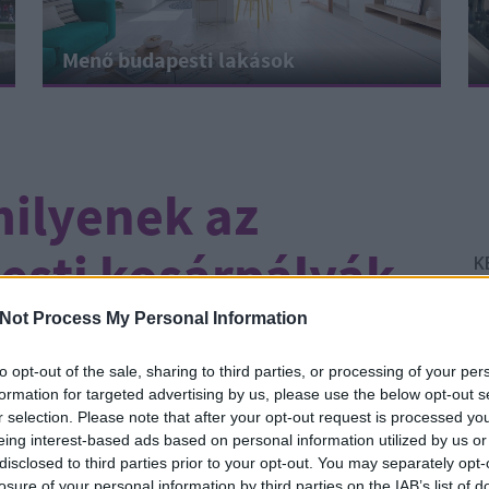
Menő budapesti lakások
milyenek az
esti kosárpályák
K
Not Process My Personal Information
CÍMKÉK:
SPORT
SZABADIDŐ
SZABADTÉR
to opt-out of the sale, sharing to third parties, or processing of your per
formation for targeted advertising by us, please use the below opt-out s
 hogy a fővárosban a focizó gyerekcsapatok
r selection. Please note that after your opt-out request is processed y
k a kosarazó társaságok, akik mindenféle
eing interest-based ads based on personal information utilized by us or
Él
ülve szép számmal mutatják meg: a sportnak
disclosed to third parties prior to your opt-out. You may separately opt-
Ír
thon is. Találkozhatunk olyannal, hogy egyetlen
losure of your personal information by third parties on the IAB’s list of