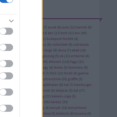
ÍMKÉK
ándék
(
6
)
alkohol
(
5
)
andrás
(
7
)
arcok
(
8
)
autó
(
11
)
bartók
(
6
)
vásárlás
(
6
)
bicikli
(
12
)
bkk
(
13
)
bkv
(
17
)
bolt
(
11
)
bor
(
45
)
bi
(
8
)
buda
(
8
)
budapest
(
122
)
budapesti fürdők
(
8
)
dapest titkai
(
5
)
cet
(
8
)
cirkusz
(
6
)
csokoládé
(
6
)
cukrászda
6
)
díszburkolat
(
17
)
dizájn
(
6
)
dugó
(
9
)
duna
(
7
)
ebéd
(
16
)
bédmenü
(
42
)
édesség
(
22
)
egészség
(
5
)
ek
(
12
)
emberek
(
6
)
ítészet
(
21
)
épület
(
13
)
étel
(
56
)
étterem
(
114
)
fagyi
(
31
)
jlesztés
(
8
)
felújítás
(
24
)
ferihegy
(
8
)
festés
(
5
)
festmény
(
9
)
sztivál
(
10
)
film
(
43
)
flashmob
(
7
)
fotó
(
13
)
fürdő
(
6
)
galéria
)
gaszto
(
10
)
gasztro
(
720
)
gasztronómia
(
26
)
graffiti
(
5
)
orsétterem
(
10
)
gyros
(
17
)
hajléktalan
(
8
)
hal
(
7
)
hamburger
7
)
hirdetés
(
27
)
hirdető
(
79
)
hotel
(
8
)
időjárás
(
5
)
ital
(
17
)
pán
(
7
)
játék
(
58
)
jótékonyság
(
11
)
kakaós csiga
(
5
)
rácsony
(
21
)
karcsi
(
15
)
kávé
(
30
)
kávézó
(
33
)
vézópluszvalami
(
7
)
kazinczy
(
6
)
kenyér
(
33
)
kenyérteszt
2
)
kézműves
(
5
)
kiállítás
(
63
)
kínai
(
5
)
kiskörút
(
8
)
kocsma
(
6
)