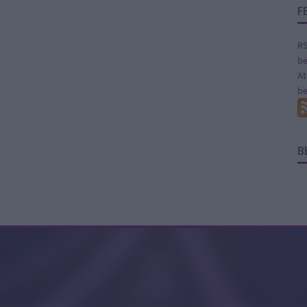
F
RS
be
A
be
B