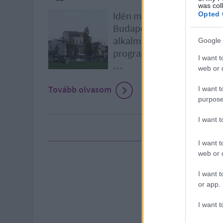
was col
Idén már nem nagyon lesz 
Opted 
Budapesten, aztán jön az 
alkalmat ragadom tehát me
Google 
programot ajánljak.Múlt h
I want t
…
web or d
Tovább olvasom
I want t
purpose
I want 
I want t
web or d
I want t
or app.
I want t