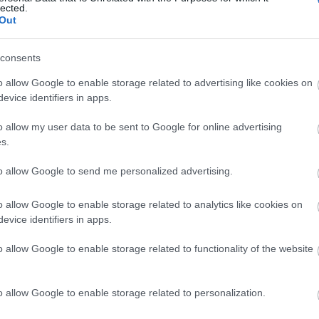
lected.
jó idő, ma még összejön 17 Celsius fok
Out
C
ősz, 11-12 fok körüli maximumokkal. Az utolsó
g, hogy egy kellemes piknikezős, sétálós
consents
éten történt, hogy nem akartunk korán hazaérni,
aj
o allow Google to enable storage related to advertising like cookies on
be
evice identifiers in apps.
bu
bu
0 Comments
o allow my user data to be sent to Google for online advertising
(
1
s.
e
ép
to allow Google to send me personalized advertising.
Tetszik
0
fe
fe
o allow Google to enable storage related to analytics like cookies on
(
8
evice identifiers in apps.
gy
(
4
o allow Google to enable storage related to functionality of the website
ja
ka
ká
o allow Google to enable storage related to personalization.
(
1