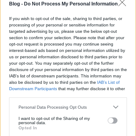
második legjobb dolgok meg mocskosul drágák.
Blog -
Do Not Process My Personal Information
Mégsincs egy olyan lista, ahol felsorolnák ezeket a
legjobb dolgokat, ha rákeresünk, csak olyan…
If you wish to opt-out of the sale, sharing to third parties, or
processing of your personal or sensitive information for
A Klauzál utca az új Kazinczy?
targeted advertising by us, please use the below opt-out
section to confirm your selection. Please note that after your
szucsadam
•
2015. február 20.
0
opt-out request is processed you may continue seeing
interest-based ads based on personal information utilized by
us or personal information disclosed to third parties prior to
Böngészgettem a régi képeim között, és
your opt-out. You may separately opt-out of the further
megtaláltam egy csokornyi utcafotót 2011-ből. A
disclosure of your personal information by third parties on the
Klauzál utcán sétáltam végig négy éve, egy szomorú,
IAB’s list of downstream participants. This information may
elhagyatott utcán, támfalazott, leszakadófélben lévő
also be disclosed by us to third parties on the
IAB’s List of
erkélyekkel, betört ablakokkal. Az egész közepére
Downstream Participants
that may further disclose it to other
odadobtak egy felújított,…
third parties.
Please note that this website/app uses one or more Google
Olyan gourmet burgert készítenek a
Personal Data Processing Opt Outs
services and may gather and store information including but
Szimplában, hogy nem hiszed el
not limited to your visit or usage behaviour. You may click to
I want to opt-out of the Sharing of my
personal data.
grant or deny consent to Google and its third-party tags to
szucsadam
•
2014. november 04.
0
Opted In
use your data for below specified purposes in below Google