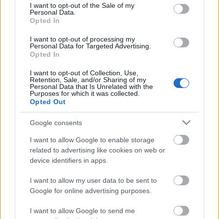
consent section.
I want to opt-out of the Sale of my
A Szimpla megkerülhetetlen jelenség. Rögtön ez az
Personal Data.
első a Keleti pályaudvar vagy Ferihegy után, amit
Opted In
meglátnak a hátizsákos turisták. Sok év, sok turista:
I want to opt-out of processing my
ma a Szimpla név szerintem többször hangzik el egy
Personal Data for Targeted Advertising.
átlagos napon Budapesten kívül, mint azon belül.
Opted In
Egy utazós oldalon…
I want to opt-out of Collection, Use,
Retention, Sale, and/or Sharing of my
Personal Data that Is Unrelated with the
Tökéletesen öntörvényű kávézó a
Purposes for which it was collected.
Opted Out
föld alatt - Rengeteg RomKafé
szucsadam
•
2014. április 25.
0
Google consents
I want to allow Google to enable storage
Még amikor megnyílt az Élesztő, a sörös arcok pesti
related to advertising like cookies on web or
zarándokhelye, és másodszor vagy harmadszor
device identifiers in apps.
ellátogattam, hogy végigkóstoljam a kínálatot, a
vécé felé menet eltévedtem. Nem balra fordultam,
I want to allow my user data to be sent to
hanem jobbra, mindennapos történet. A negyedik
Google for online advertising purposes.
után, ugye. Egy szűk átjáróban…
I want to allow Google to send me