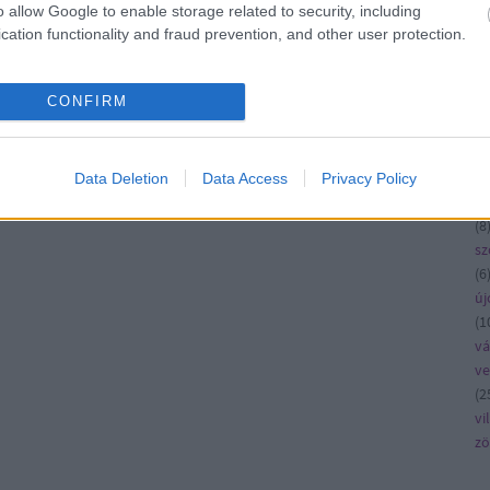
ko
o allow Google to enable storage related to security, including
kö
cation functionality and fraud prevention, and other user protection.
kü
la
CONFIRM
me
n
pé
rá
Data Deletion
Data Access
Privacy Policy
ru
(
8
sz
(
6
új
(
1
vá
v
(
2
vi
zö