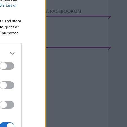
B’s List of
GY NAP A VÁROSBAN A FACEBOOKON
er and store
to grant or
ed purposes
RCHÍVUM
20 június
(
2
)
20 május
(
1
)
20 április
(
1
)
20 március
(
5
)
20 február
(
8
)
20 január
(
9
)
19 december
(
4
)
019 november
(
9
)
19 október
(
10
)
19 szeptember
(
5
)
19 augusztus
(
8
)
ovább
...