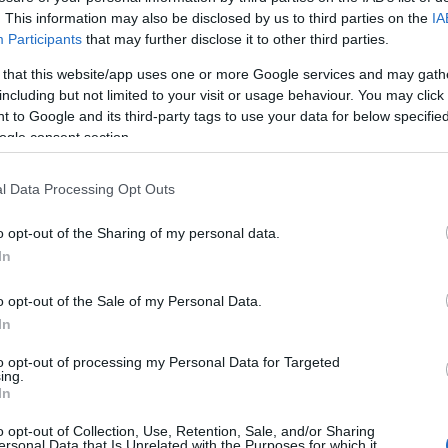
. This information may also be disclosed by us to third parties on the
IA
E
Participants
that may further disclose it to other third parties.
0 Comments
 that this website/app uses one or more Google services and may gath
including but not limited to your visit or usage behaviour. You may click 
 to Google and its third-party tags to use your data for below specifi
Tetszik
0
ogle consent section.
A
l Data Processing Opt Outs
20
20
o opt-out of the Sharing of my personal data.
20
In
20
20
o opt-out of the Sale of my Personal Data.
20
In
20
2
to opt-out of processing my Personal Data for Targeted
20
ing.
In
20
20
o opt-out of Collection, Use, Retention, Sale, and/or Sharing
T
ersonal Data that Is Unrelated with the Purposes for which it