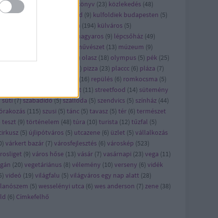
ncert
(
21
)
konyhalesen
(
6
)
könyv
(
23
)
közlekedés
(
48
)
zösség
(
5
)
kritika
(
30
)
külföld
(
9
)
kulfoldiek budapesten
(
5
)
lkerület
(
6
)
kult
(
23
)
kultúra
(
194
)
külváros
(
5
)
kásbemutató
(
29
)
legjobb magyaros
(
9
)
lépcsőház
(
49
)
ster
(
7
)
metró
(
5
)
mozi
(
9
)
művészet
(
13
)
múzeum
(
9
)
omád
(
8
)
nyereményjáték
(
5
)
olasz
(
18
)
olympus
(
5
)
pék
(
25
)
kség
(
29
)
pezsgő
(
7
)
piac
(
13
)
pizza
(
23
)
placcc
(
6
)
pláza
(
7
)
kóczi
(
5
)
reggeli
(
28
)
reklám
(
16
)
repülés
(
6
)
romkocsma
(
5
)
ha
(
6
)
séta
(
13
)
sör
(
12
)
sport
(
11
)
streetfood
(
14
)
sütemény
)
süti
(
7
)
szabadidő
(
5
)
szálloda
(
5
)
szendvics
(
5
)
színház
(
44
)
órakozás
(
115
)
szusi
(
5
)
tánc
(
5
)
tavasz
(
5
)
tér
(
6
)
természet
)
teszt
(
9
)
történelem
(
48
)
túra
(
10
)
turista
(
12
)
tűzfal
(
5
)
cirkusz
(
5
)
újlipótváros
(
5
)
utcazene
(
6
)
üzlet
(
5
)
vállalkozás
0
)
várkert bazár
(
7
)
városfejlesztés
(
6
)
városkép
(
523
)
rosliget
(
9
)
város hőse
(
13
)
vásár
(
7
)
vasárnapi
(
23
)
vega
(
11
)
egán
(
20
)
vegetáriánus
(
8
)
vélemény
(
10
)
verseny
(
6
)
vidék
5
)
videó
(
19
)
világfalu
(
5
)
világváros egy nap alatt
(
28
)
llanószem
(
5
)
wesselényi utca
(
6
)
wes anderson
(
7
)
zene
(
38
)
ld
(
6
)
Címkefelhő