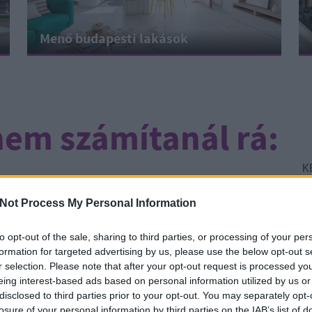
Menő budapesti lakások
 nem számítanál rá:
K
Not Process My Personal Information
CÍMKÉK:
OLASZ
GASZTRO
TÉSZTA
VÁROSLIGET
to opt-out of the sale, sharing to third parties, or processing of your per
PASTA
TÓPARK
VAJDAHUNYAD
formation for targeted advertising by us, please use the below opt-out s
ottam magamban nulla olasz tudással ezt a nevet.
r selection. Please note that after your opt-out request is processed y
a Google Translate kijavított, hogy az Pasta sul
eing interest-based ads based on personal information utilized by us or
Él
m beszél olaszul, az ne is olvasson olaszul. Na
disclosed to third parties prior to your opt-out. You may separately opt-
Ír
érdés: hol lehet tó mellett…
losure of your personal information by third parties on the IAB’s list of