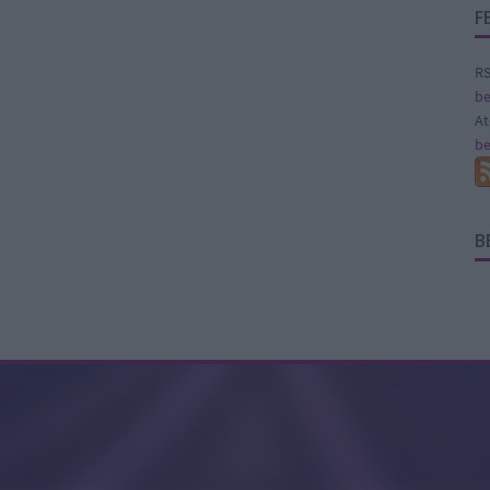
F
RS
be
A
be
B