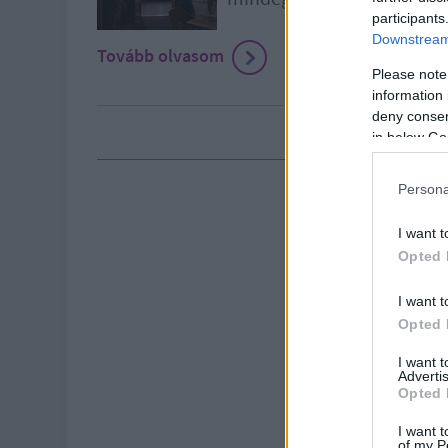
participants
Downstream 
Tovább olvasom
Please note
information 
deny consent
in below Go
Persona
I want t
Opted 
I want t
Opted 
I want 
Advertis
Opted 
I want t
of my P