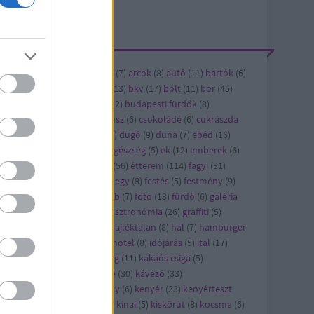
ÍMKÉK
ándék
(
6
)
alkohol
(
5
)
andrás
(
7
)
arcok
(
8
)
autó
(
11
)
bartók
(
6
)
vásárlás
(
6
)
bicikli
(
12
)
bkk
(
13
)
bkv
(
17
)
bolt
(
11
)
bor
(
45
)
bi
(
8
)
buda
(
8
)
budapest
(
122
)
budapesti fürdők
(
8
)
dapest titkai
(
5
)
cet
(
8
)
cirkusz
(
6
)
csokoládé
(
6
)
cukrászda
6
)
díszburkolat
(
17
)
dizájn
(
6
)
dugó
(
9
)
duna
(
7
)
ebéd
(
16
)
bédmenü
(
42
)
édesség
(
22
)
egészség
(
5
)
ek
(
12
)
emberek
(
6
)
ítészet
(
21
)
épület
(
13
)
étel
(
56
)
étterem
(
114
)
fagyi
(
31
)
jlesztés
(
8
)
felújítás
(
24
)
ferihegy
(
8
)
festés
(
5
)
festmény
(
9
)
sztivál
(
10
)
film
(
43
)
flashmob
(
7
)
fotó
(
13
)
fürdő
(
6
)
galéria
)
gaszto
(
10
)
gasztro
(
720
)
gasztronómia
(
26
)
graffiti
(
5
)
orsétterem
(
10
)
gyros
(
17
)
hajléktalan
(
8
)
hal
(
7
)
hamburger
7
)
hirdetés
(
27
)
hirdető
(
79
)
hotel
(
8
)
időjárás
(
5
)
ital
(
17
)
pán
(
7
)
játék
(
58
)
jótékonyság
(
11
)
kakaós csiga
(
5
)
rácsony
(
21
)
karcsi
(
15
)
kávé
(
30
)
kávézó
(
33
)
vézópluszvalami
(
7
)
kazinczy
(
6
)
kenyér
(
33
)
kenyérteszt
2
)
kézműves
(
5
)
kiállítás
(
63
)
kínai
(
5
)
kiskörút
(
8
)
kocsma
(
6
)