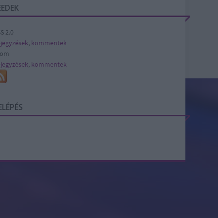
EEDEK
S 2.0
jegyzések
,
kommentek
tom
jegyzések
,
kommentek
ELÉPÉS
SÜTI BEÁLLÍTÁSOK MÓDOSÍTÁSA