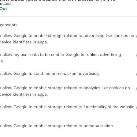
lected.
Out
C
consents
aj
o allow Google to enable storage related to advertising like cookies on
be
evice identifiers in apps.
bu
bu
o allow my user data to be sent to Google for online advertising
(
1
s.
e
ép
to allow Google to send me personalized advertising.
fe
fe
o allow Google to enable storage related to analytics like cookies on
(
8
evice identifiers in apps.
gy
(
4
o allow Google to enable storage related to functionality of the website
ja
ka
ká
o allow Google to enable storage related to personalization.
(
1