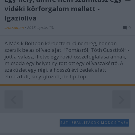
user protection.
vidéki körforgalom mellett -
Igaziolíva
szucsadam
•
2018. április 13.
0
A Másik Boltban kérdeztem rá nemrég, honnan
szerzik be az olívaolajat. “Pomázról, Tóth Gusztitól” -
jött a válasz, illetve egy rövid összefoglalása annak,
micsoda egy helyet nyitott ott egy olívaszakértő. A
szaküzlet egy régi, a hosszú évtizedek alatt
elmozdult, kinyújtózott, de tip-top…
SÜTI BEÁLLÍTÁSOK MÓDOSÍTÁSA