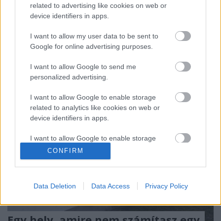
próbálkozással. Egészen néhány évvel ezelőttig
related to advertising like cookies on web or
mindenki azt gondolta, hogy a görög szigeten
device identifiers in apps.
található Lianolia olívafaj, az apró bogyóival, az
itteni termelők régimódi, elavult szüreti és
I want to allow my user data to be sent to
sajtolási…
Google for online advertising purposes.
I want to allow Google to send me
personalized advertising.
I want to allow Google to enable storage
related to analytics like cookies on web or
device identifiers in apps.
I want to allow Google to enable storage
related to functionality of the website or app.
CONFIRM
I want to allow Google to enable storage
related to personalization.
Data Deletion
Data Access
Privacy Policy
I want to allow Google to enable storage
related to security, including authentication
Egy hely, amire nem számítasz egy
functionality and fraud prevention, and other