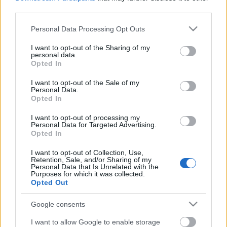
third parties.
Please note that this website/app uses one or more Google
Personal Data Processing Opt Outs
services and may gather and store information including but
not limited to your visit or usage behaviour. You may click to
I want to opt-out of the Sharing of my
personal data.
grant or deny consent to Google and its third-party tags to
Opted In
use your data for below specified purposes in below Google
consent section.
I want to opt-out of the Sale of my
Personal Data.
Opted In
I want to opt-out of processing my
Personal Data for Targeted Advertising.
Leutaztunk és megnéztük, hogy
Opted In
készül a korfui olívaolaj, amiről
I want to opt-out of Collection, Use,
hamarosan mindenki beszél
Retention, Sale, and/or Sharing of my
Personal Data that Is Unrelated with the
Purposes for which it was collected.
szucsadam
•
2018. június 11.
0
Opted Out
A korfui olívaolaj egészen az elmúlt évekig egyet
Google consents
jelentett az alacsony minőségű, lesajnált görög
I want to allow Google to enable storage