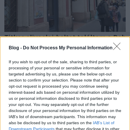
Titkos olivaolaj-boltot találtam a Dob
utcában, és baromi jó
Blog -
Do Not Process My Personal Information
szucsadam
•
2019. június 04.
0
If you wish to opt-out of the sale, sharing to third parties, or
processing of your personal or sensitive information for
A Dob utcában járva, a Körút felé észrevehetünk egy
targeted advertising by us, please use the below opt-out
feliratot: Doboliva. Miután végigfuttatjuk
section to confirm your selection. Please note that after your
magunkban, hogy vajon miért fontos, dobol-e Iva,
opt-out request is processed you may continue seeing
újra összerakjuk a szótagokat. Rájövünk, hogy itt
interest-based ads based on personal information utilized by
oliva található, a Dob helyrajzi megjelölés. Belépve
us or personal information disclosed to third parties prior to
az ajtón nem mindennapi zavart érzünk az…
your opt-out. You may separately opt-out of the further
disclosure of your personal information by third parties on the
IAB’s list of downstream participants. This information may
also be disclosed by us to third parties on the
IAB’s List of
Downstream Participants
that may further disclose it to other