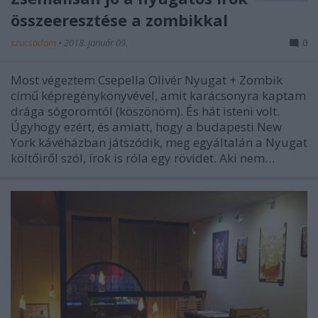
összeeresztése a zombikkal
szucsadam
•
2018. január 09.
0
Most végeztem Csepella Olivér Nyugat + Zombik
című képregénykönyvével, amit karácsonyra kaptam
drága sógoromtól (köszönöm). És hát isteni volt.
Úgyhogy ezért, és amiatt, hogy a budapesti New
York kávéházban játszódik, meg egyáltalán a Nyugat
költőiről szól, írok is róla egy rövidet. Aki nem…