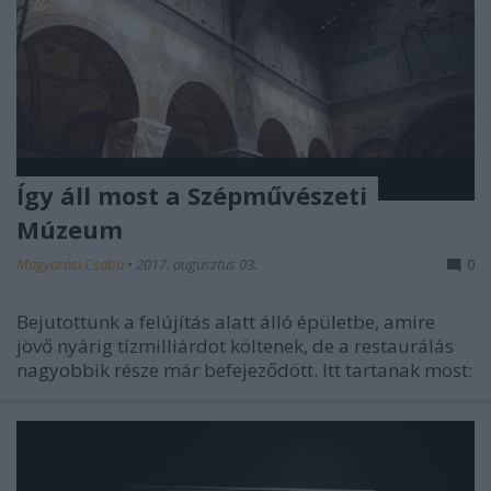
Így áll most a Szépművészeti
Múzeum
Magyarósi Csaba
•
2017. augusztus 03.
0
Bejutottunk a felújítás alatt álló épületbe, amire
jövő nyárig tízmilliárdot költenek, de a restaurálás
nagyobbik része már befejeződött. Itt tartanak most: