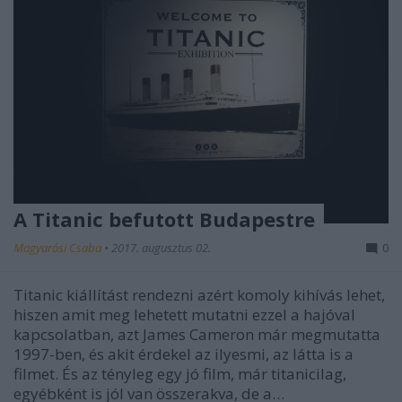
A Titanic befutott Budapestre
Magyarósi Csaba
•
2017. augusztus 02.
0
Titanic kiállítást rendezni azért komoly kihívás lehet,
hiszen amit meg lehetett mutatni ezzel a hajóval
kapcsolatban, azt James Cameron már megmutatta
1997-ben, és akit érdekel az ilyesmi, az látta is a
filmet. És az tényleg egy jó film, már titanicilag,
egyébként is jól van összerakva, de a…