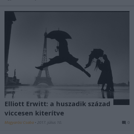
Elliott Erwitt: a huszadik század
viccesen kiterítve
Magyarósi Csaba
•
2017. július 10.
0