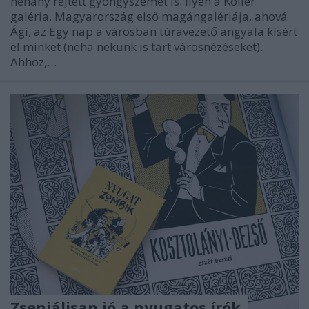
néhány rejtett gyöngyszemet is. Ilyen a Koller
galéria, Magyarország első magángalériája, ahová
Ági, az Egy nap a városban túravezető angyala kísért
el minket (néha nekünk is tart városnézéseket).
Ahhoz,…
Zseniálisan jó a nyugatos írók