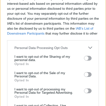
interest-based ads based on personal information utilized by
us or personal information disclosed to third parties prior to
your opt-out. You may separately opt-out of the further
disclosure of your personal information by third parties on the
IAB’s list of downstream participants. This information may
also be disclosed by us to third parties on the
IAB’s List of
Downstream Participants
that may further disclose it to other
third parties.
Please note that this website/app uses one or more Google
Personal Data Processing Opt Outs
services and may gather and store information including but
not limited to your visit or usage behaviour. You may click to
I want to opt-out of the Sharing of my
personal data.
A populáris kimaxolva - Cserkuti
grant or deny consent to Google and its third-party tags to
Opted In
use your data for below specified purposes in below Google
Dávid kiállítása (ami ritkaságnak
consent section.
I want to opt-out of the Sale of my
számít)
Personal Data.
Opted In
szucsadam
•
2017. október 18.
0
I want to opt-out of processing my
Personal Data for Targeted Advertising.
Emlékszem, jó néhány évvel ezelőtt kerestünk egy
Opted In
képregényrajzolót, akivel háromkockás képregények
I want to opt-out of Collection, Use,