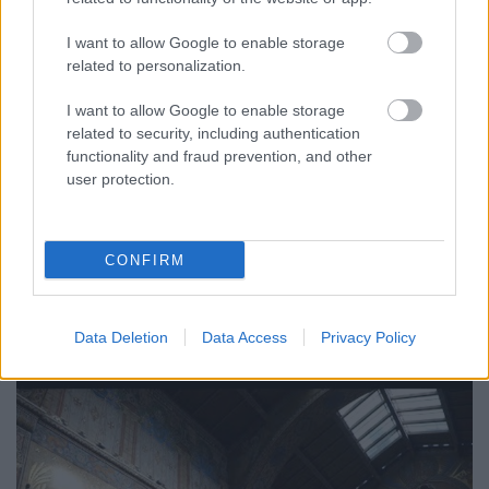
színpadra lépnek emberek
I want to allow Google to enable storage
robotokkal?
related to personalization.
szucsadam
•
2017. október 07.
0
I want to allow Google to enable storage
related to security, including authentication
Még csak a trendek láthatóak, a folyamatnak csupán
functionality and fraud prevention, and other
user protection.
az elején járunk, még csak sejtjük, milyen lesz a
világ, ha a mesterséges intelligencia és a robotok
egyre több munkát átvesznek az embertől, hogy
lesz-e gépgyűlölet, megtöltjük-e érzelmekkel az
CONFIRM
általunk alkotott szerkezeteket. A hét nagyon várt…
Data Deletion
Data Access
Privacy Policy