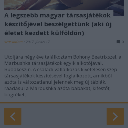
A legszebb magyar társasjátékok
készítőjével beszélgettünk (aki új
életet kezdett külföldön)
szucsadam
•
2017. június 17.
0
Utoljára négy éve találkoztam Bohony Beatrixszel, a
Marbushka társasjátékok egyik alkotójával,
Budakeszin. A családi vállalkozás kivételesen szép
társasjátékok készítésével foglalkozott, amikből
azóta is változatlanul jelennek meg új táblák,
ráadásul a Marbushka azóta babákat, kifestőt,
bögréket,…