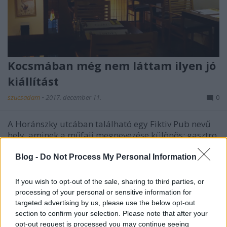
Kocsmában még nem láttam ilyen jó
kiállítást
szucsadam
•
2017. december 11.
0
A Horánszky utcában található egy Fiktiv Pub nevű
hely, aminek a műfaji megnevezése különös: gasztro
galéria. Evés, ivás, képek, fordíthatnánk le a híres
népligeti szófordulattal, egy olyan hely, ahol a finom
Blog -
Do Not Process My Personal Information
falatokra és a művészetre egyaránt hangsúlyt
fektetnek. Most pedig egy olyan menő…
If you wish to opt-out of the sale, sharing to third parties, or
processing of your personal or sensitive information for
targeted advertising by us, please use the below opt-out
section to confirm your selection. Please note that after your
opt-out request is processed you may continue seeing