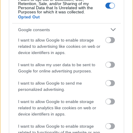
gyártásába foghatunk. Sorra kilincseltem a
Retention, Sale, and/or Sharing of my
grafikusoknál, akik egymás után adták le a
Personal Data that Is Unrelated with the
Purposes for which it was collected.
vázlatokat, de néhány reményteli pillanatot
Opted Out
leszámítva nem sikerült megtalálni, amit kerestünk.
Az utolsó grafikus,…
Google consents
I want to allow Google to enable storage
related to advertising like cookies on web or
device identifiers in apps.
I want to allow my user data to be sent to
Google for online advertising purposes.
I want to allow Google to send me
personalized advertising.
I want to allow Google to enable storage
related to analytics like cookies on web or
device identifiers in apps.
I want to allow Google to enable storage
Észrevettétek, hogy milyen gyakran
related to functionality of the website or app.