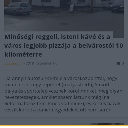
Minőségi reggeli, isteni kávé és a
város legjobb pizzája a belvárostól 10
kilométerre
szucsadam
•
2019. december 17.
0
Ha annyit autózunk kifelé a városközponttól, hogy
már elérünk egy repteret (mátyásföldi), Airsoft-
pálya és sporttelep vesznek körül minket, meg olyan
nevezetességek, amiket sosem láttunk még (na,
Reformátorok tere, kinek volt meg?), és kertes házak
veszik körbe a panel-negyedeket, ott nem sűrűn…