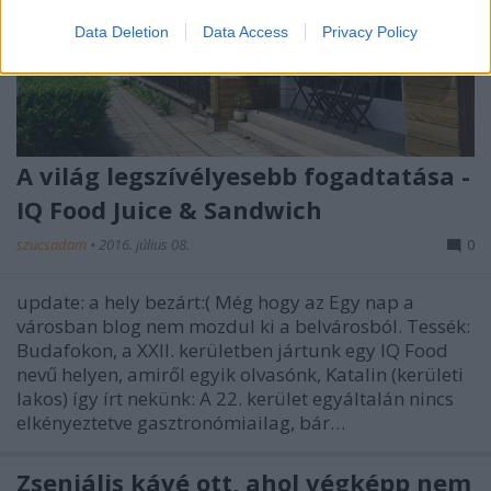
Data Deletion
Data Access
Privacy Policy
A világ legszívélyesebb fogadtatása -
IQ Food Juice & Sandwich
szucsadam
•
2016. július 08.
0
update: a hely bezárt:( Még hogy az Egy nap a
városban blog nem mozdul ki a belvárosból. Tessék:
Budafokon, a XXII. kerületben jártunk egy IQ Food
nevű helyen, amiről egyik olvasónk, Katalin (kerületi
lakos) így írt nekünk: A 22. kerület egyáltalán nincs
elkényeztetve gasztronómiailag, bár…
Zseniális kávé ott, ahol végképp nem