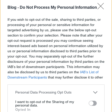
Blog -
Do Not Process My Personal Information
If you wish to opt-out of the sale, sharing to third parties, or
processing of your personal or sensitive information for
targeted advertising by us, please use the below opt-out
section to confirm your selection. Please note that after your
opt-out request is processed you may continue seeing
interest-based ads based on personal information utilized by
us or personal information disclosed to third parties prior to
your opt-out. You may separately opt-out of the further
disclosure of your personal information by third parties on the
IAB’s list of downstream participants. This information may
Nem hiszed el, melyik piacon lehet jó
also be disclosed by us to third parties on the
IAB’s List of
Downstream Participants
that may further disclose it to other
pizzát kapni
third parties.
szucsadam
•
2017. április 20.
0
Please note that this website/app uses one or more Google
Personal Data Processing Opt Outs
services and may gather and store information including but
Mondjuk azt, hogy a lőrinci piac nem írta bele magát
not limited to your visit or usage behaviour. You may click to
I want to opt-out of the Sharing of my
personal data.
a “Budapest legütősebb helyei” listába. Nem része a
grant or deny consent to Google and its third-party tags to
Opted In