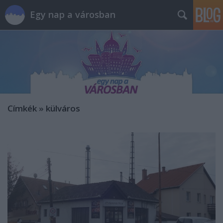
Egy nap a városban
Címkék
»
külváros