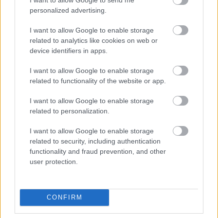
Szokatlan Helyeken versenyben -
personalized advertising.
Smankerli
I want to allow Google to enable storage
szucsadam
•
2016. augusztus 19.
0
related to analytics like cookies on web or
device identifiers in apps.
Leesett az állam két éve, amikor a Mexikói úti
kisföldalatti-végállomás mellett, a bazársoron egy
I want to allow Google to enable storage
minőségi kávézót találtam. Nem mintha nem lett
related to functionality of the website or app.
volna már akkor is elég sok újhullámos hely a
városban, de egy olyan helyen, ahol azelőtt csak a
I want to allow Google to enable storage
related to personalization.
BKV sofőrök ittak 100 forintos feketét, amit egy
magát…
I want to allow Google to enable storage
related to security, including authentication
functionality and fraud prevention, and other
user protection.
CONFIRM