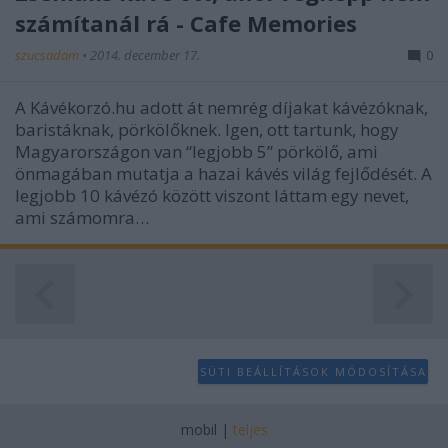
számítanál rá - Cafe Memories
szucsadam
•
2014. december 17.
0
A Kávékorzó.hu adott át nemrég díjakat kávézóknak,
baristáknak, pörkölőknek. Igen, ott tartunk, hogy
Magyarországon van “legjobb 5” pörkölő, ami
önmagában mutatja a hazai kávés világ fejlődését. A
legjobb 10 kávézó között viszont láttam egy nevet,
ami számomra…
SÜTI BEÁLLÍTÁSOK MÓDOSÍTÁSA
mobil
|
teljes