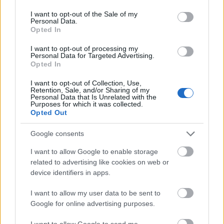
hely a város lüktető ütőerének, nem is akar
use your data for below specified purposes in below Google
része lenni. Ez egy piac. Miért is akarna? Egyik
consent section.
I want to opt-out of the Sale of my
Personal Data.
olvasónk, Ági írta azonban, hogy itt jó pizzát lehet
Opted In
kapni. Kapunk mi ilyen levelet eleget, ajánlanak…
I want to opt-out of processing my
Personal Data for Targeted Advertising.
Opted In
I want to opt-out of Collection, Use,
Retention, Sale, and/or Sharing of my
Personal Data that Is Unrelated with the
Purposes for which it was collected.
Opted Out
Google consents
I want to allow Google to enable storage
related to advertising like cookies on web or
device identifiers in apps.
I want to allow my user data to be sent to
Google for online advertising purposes.
Új versenyző a Jóféle Kávézók
I want to allow Google to send me