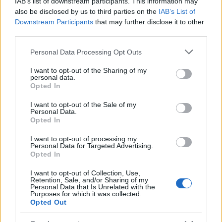
IAB’s list of downstream participants. This information may
also be disclosed by us to third parties on the
IAB’s List of
Downstream Participants
that may further disclose it to other
third parties.
Please note that this website/app uses one or more Google
Personal Data Processing Opt Outs
services and may gather and store information including but
not limited to your visit or usage behaviour. You may click to
I want to opt-out of the Sharing of my
personal data.
grant or deny consent to Google and its third-party tags to
Opted In
use your data for below specified purposes in below Google
consent section.
I want to opt-out of the Sale of my
Personal Data.
Opted In
I want to opt-out of processing my
Personal Data for Targeted Advertising.
A világ legboldogabb
Opted In
szemétfelszedője
I want to opt-out of Collection, Use,
Retention, Sale, and/or Sharing of my
simon mondja
•
2011. szeptember 02.
142
Personal Data that Is Unrelated with the
Purposes for which it was collected.
Opted Out
Flashmobot rendeztünk, méghozzá az elsőt az Egy
nap a városban történelmében. Az ötletet egy