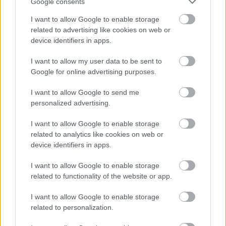
Google consents
kanadai videó adta, amiben tucatnyian tapsolták
I want to allow Google to enable storage
meg az a nőt, aki felvett a földről egy korábban
related to advertising like cookies on web or
szándékosan elhelyezett üres flakont, és kidobta a
device identifiers in apps.
szemétbe. Az üzenet egyértelmű:…
I want to allow my user data to be sent to
Ugye mindenki jön ma este?
Google for online advertising purposes.
szucsadam
•
2011. szeptember 01.
9
I want to allow Google to send me
personalized advertising.
Akkor remélhetőleg mindenkihez eljutott a hír: ma
este hatkor gyülekezünk a Széll Kálmán (Moszkva)
I want to allow Google to enable storage
related to analytics like cookies on web or
téren, a szobornál, ahonnan útjára indítjuk az "Egy
device identifiers in apps.
flashmob a városban - szemétszedő mutatvány az
Egy nap a városbannal" akciónkat. A legfontosabb,
I want to allow Google to enable storage
hogy minél többen…
related to functionality of the website or app.
I want to allow Google to enable storage
related to personalization.