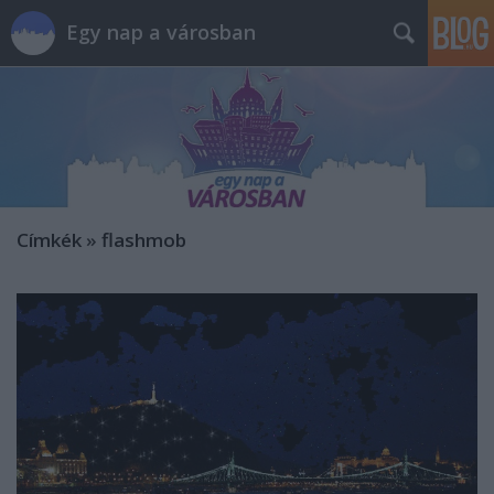
Egy nap a városban
Címkék
»
flashmob