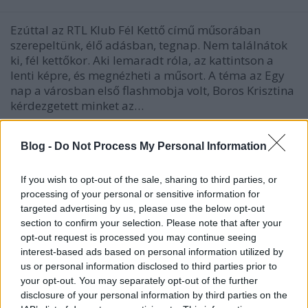
Ezúttal az RTL Klub Fél Kettő című műsorában
szerepeltünk, élő adásban, tegnap. Nem találnátok
ki, fél kettőkor. Aki lemaradt róla, az kattintson a
lenti képre, és megnézheti a műsort. A téma az Egy
nap a városban első flashmobja volt, Boros Krisztina
kérdezgetett minket az…
Benne leszünk a tévében
Blog -
Do Not Process My Personal Information
szucsadam
•
2011. szeptember 07.
2
If you wish to opt-out of the sale, sharing to third parties, or
processing of your personal or sensitive information for
Ma este a TV2-n az Aktívban láthattok minket
targeted advertising by us, please use the below opt-out
negyed nyolc körül, interjút készítettek velünk a múlt
section to confirm your selection. Please note that after your
heti flashmobunk kapcsán. Szóval aki kíváncsi, mit
opt-out request is processed you may continue seeing
szedtek ki belőlünk, és az utca embere hogyan áll a
interest-based ads based on personal information utilized by
szemétfelszedés intézményéhez, nézzétek a műsort.
us or personal information disclosed to third parties prior to
Rowlend remek…
your opt-out. You may separately opt-out of the further
disclosure of your personal information by third parties on the