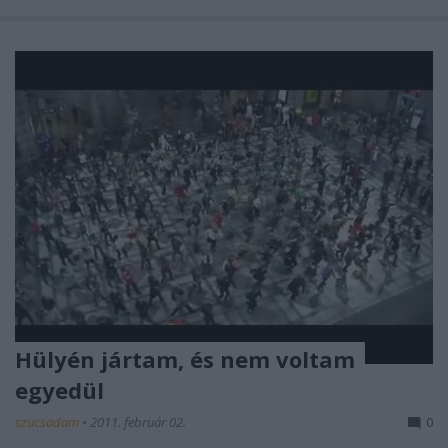
Hülyén jártam, és nem voltam
egyedül
szucsadam
•
2011. február 02.
0