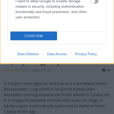
I want to allow Google to enable storage
related to security, including authentication
functionality and fraud prevention, and other
user protection.
CONFIRM
Data Deletion
Data Access
Privacy Policy
Tapsoljunk együtt jövő csütörtökön!
szucsadam
•
2011. augusztus 23.
49
A blogon nem egyszer keltünk ki a szemetelés ellen
Budapesten. Legutóbb a felújított Kiskörúton
eldobált csomagolópapírok miatt akadt ki Csaba, és
ti is megerősítettetek minket már sokszor, hogy a
kézlecsapás intézményét talán vissza kellene hozni.
Csaba és én úgy…