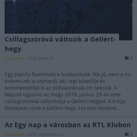
Csillagszóróvá változik a Gellért-
hegy
szucsadam
•
2016. június 07.
0
Egy jópofa flashmobra bukkantunk. Na jó, nem a mi
érdemünk: a szervező, aki régi követője és
kommentelője is az oldalainknak, írt nekünk. A
helyzet ugyanis az, hogy 2016. június 23-án este
csillagszóróvá változtatja a Gellért-hegyet. Ezt írja:
Budapest szíve a Gellért-hegy. Ha este felnézel…
Az Egy nap a városban az RTL Klubon
szucsadam
•
2011. szeptember 22.
0