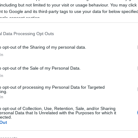
including but not limited to your visit or usage behaviour. You may click 
abszolút szentélyében, a Magyar Nemzeti Galéria
 to Google and its third-party tags to use your data for below specifi
C
b hasonlít egy templomhoz, mint egy
ogle consent section.
aró kiállítás nyílt. 13 vásznat állítottak ki, 13
aj
ásznon Cate Blanchett mond el egy filozófiai
l Data Processing Opt Outs
be
bu
o opt-out of the Sharing of my personal data.
bu
In
0 Comments
(
1
e
o opt-out of the Sale of my Personal Data.
ép
In
fe
Tetszik
0
fe
to opt-out of processing my Personal Data for Targeted
ing.
(
8
In
gy
ő dráma-thriller-
(
4
o opt-out of Collection, Use, Retention, Sale, and/or Sharing
ersonal Data that Is Unrelated with the Purposes for which it
ja
lected.
ka
Out
ész remekművét
ká
(
1