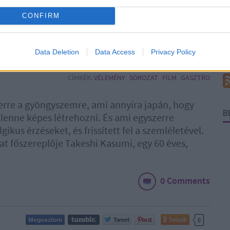
i tökéletesen
F
CONFIRM
et apró örömeit
RS
be
Data Deletion
Data Access
Privacy Policy
A
be
CÍMKÉK:
VÉLEMÉNY
SOROZAT
FILM
GASZTRO
erre a gyöngyszemre, ami annyira japán, hogy
B
enne képes létrehozni. És ami egyszerre
kus érzéseket, és frissített fel a szemléletével.
t főszereplője Takeshi Kasumi, egy 60 éves,
0 Comments
Tetszik
0