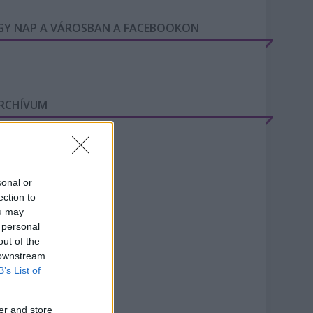
GY NAP A VÁROSBAN A FACEBOOKON
RCHÍVUM
20 június
(
2
)
20 május
(
1
)
20 április
(
1
)
sonal or
20 március
(
5
)
ection to
20 február
(
8
)
ou may
20 január
(
9
)
 personal
19 december
(
4
)
out of the
019 november
(
9
)
 downstream
19 október
(
10
)
B’s List of
19 szeptember
(
5
)
19 augusztus
(
8
)
ovább
...
er and store