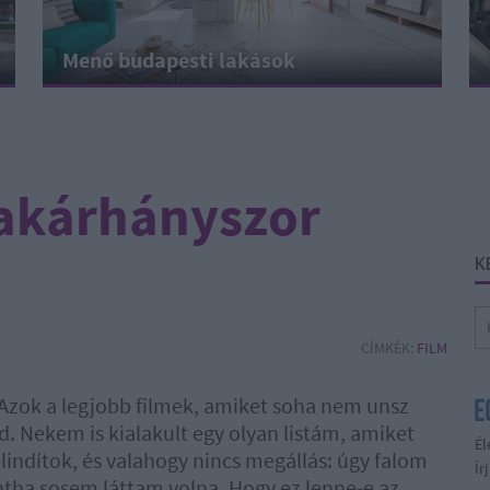
Menő budapesti lakások
 akárhányszor
K
CÍMKÉK:
FILM
Azok a legjobb filmek, amiket soha nem unsz
. Nekem is kialakult egy olyan listám, amiket
Él
elindítok, és valahogy nincs megállás: úgy falom
Ír
intha sosem láttam volna. Hogy ez lenne-e az