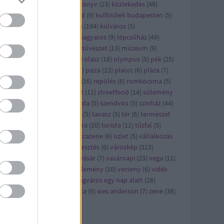
ncert
(
21
)
konyhalesen
(
6
)
könyv
(
23
)
közlekedés
(
48
)
zösség
(
5
)
kritika
(
30
)
külföld
(
9
)
kulfoldiek budapesten
(
5
)
lkerület
(
6
)
kult
(
23
)
kultúra
(
194
)
külváros
(
5
)
kásbemutató
(
29
)
legjobb magyaros
(
9
)
lépcsőház
(
49
)
ster
(
7
)
metró
(
5
)
mozi
(
9
)
művészet
(
13
)
múzeum
(
9
)
omád
(
8
)
nyereményjáték
(
5
)
olasz
(
18
)
olympus
(
5
)
pék
(
25
)
kség
(
29
)
pezsgő
(
7
)
piac
(
13
)
pizza
(
23
)
placcc
(
6
)
pláza
(
7
)
kóczi
(
5
)
reggeli
(
28
)
reklám
(
16
)
repülés
(
6
)
romkocsma
(
5
)
ha
(
6
)
séta
(
13
)
sör
(
12
)
sport
(
11
)
streetfood
(
14
)
sütemény
)
süti
(
7
)
szabadidő
(
5
)
szálloda
(
5
)
szendvics
(
5
)
színház
(
44
)
órakozás
(
115
)
szusi
(
5
)
tánc
(
5
)
tavasz
(
5
)
tér
(
6
)
természet
)
teszt
(
9
)
történelem
(
48
)
túra
(
10
)
turista
(
12
)
tűzfal
(
5
)
cirkusz
(
5
)
újlipótváros
(
5
)
utcazene
(
6
)
üzlet
(
5
)
vállalkozás
0
)
várkert bazár
(
7
)
városfejlesztés
(
6
)
városkép
(
523
)
rosliget
(
9
)
város hőse
(
13
)
vásár
(
7
)
vasárnapi
(
23
)
vega
(
11
)
egán
(
20
)
vegetáriánus
(
8
)
vélemény
(
10
)
verseny
(
6
)
vidék
5
)
videó
(
19
)
világfalu
(
5
)
világváros egy nap alatt
(
28
)
llanószem
(
5
)
wesselényi utca
(
6
)
wes anderson
(
7
)
zene
(
38
)
ld
(
6
)
Címkefelhő