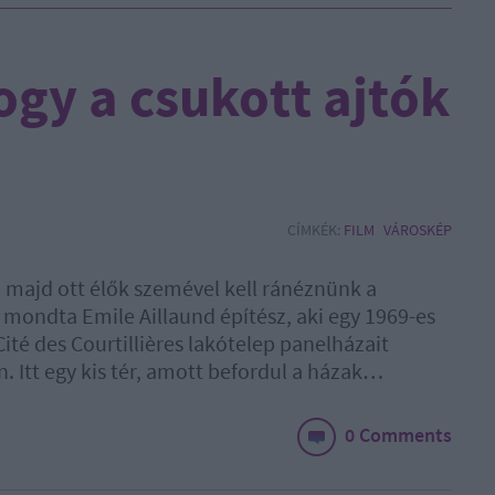
gy a csukott ajtók
CÍMKÉK:
FILM
VÁROSKÉP
a majd ott élők szemével kell ránéznünk a
 - mondta Emile Aillaund építész, aki egy 1969-es
 Cité des Courtillières lakótelep panelházait
n. Itt egy kis tér, amott befordul a házak…
0 Comments