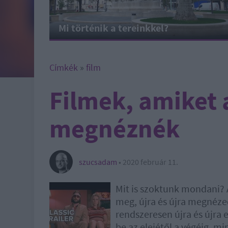
Mi történik a tereinkkel?
Címkék
»
film
Filmek, amiket
megnéznék
szucsadam
•
2020 február 11.
Mit is szoktunk mondani? 
meg, újra és újra megnézed
rendszeresen újra és újra 
be az elejétől a végéig, m