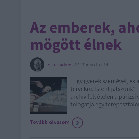
Az emberek, aho
mögött élnek
szucsadam
•
2017 március 14.
“Egy gyerek szemével, és 
tervekre. Istent játszunk”
archív felvételen a párizsi
tologatja egy terepasztalo
Tovább olvasom