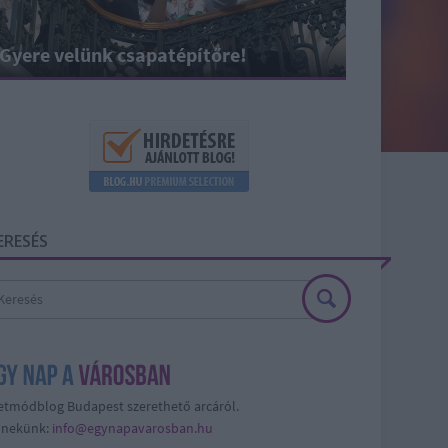
Gyere velünk csapatépítőre!
ERESÉS
etmódblog Budapest szerethető arcáról.
j nekünk:
info@egynapavarosban.hu