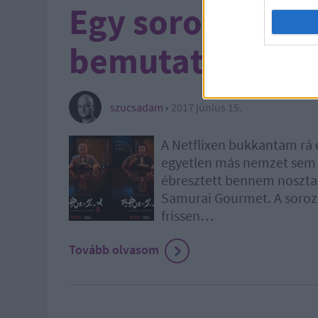
Egy sorozat, am
bemutatja az él
szucsadam
•
2017 június 15.
A Netflixen bukkantam rá 
egyetlen más nemzet sem l
ébresztett bennem nosztalgi
Samurai Gourmet. A soroza
frissen…
Tovább olvasom