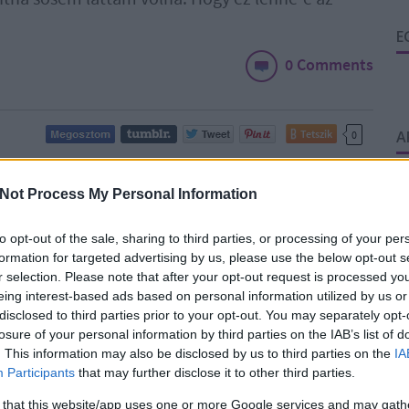
E
0 Comments
Tetszik
A
0
20
Not Process My Personal Information
20
kiállítás a
20
to opt-out of the sale, sharing to third parties, or processing of your per
20
formation for targeted advertising by us, please use the below opt-out s
ában (besokalltam,
20
r selection. Please note that after your opt-out request is processed y
20
eing interest-based ads based on personal information utilized by us or
20
m)
disclosed to third parties prior to your opt-out. You may separately opt-
2
losure of your personal information by third parties on the IAB’s list of
20
. This information may also be disclosed by us to third parties on the
IA
20
Participants
that may further disclose it to other third parties.
20
CÍMKÉK:
FILM
KULTÚRA
T
 that this website/app uses one or more Google services and may gath