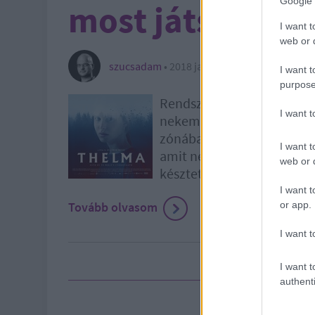
Google 
most játsszák
I want t
web or d
szucsadam
•
2018 január 23.
I want t
purpose
Rendszertelenül jelentkeze
I want 
nekem tetsző gyöngyszeme
zónában mozognak a válasz
I want t
amit nemrég kezdtek vetít
web or d
késztetett, hogy írjak…
I want t
or app.
Tovább olvasom
I want t
I want t
authenti