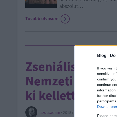
abszolút…
Tovább olvasom
Blog -
Do 
Zseniális videós 
If you wish 
sensitive in
Nemzeti Galéri
confirm you
continue se
ki kellett jönnö
information 
further disc
participants
Downstream 
szucsadam
•
2018 május 31.
Please note