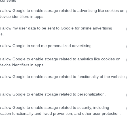
consents
ko
kö
o allow Google to enable storage related to advertising like cookies on
kü
evice identifiers in apps.
la
CÍMKÉK:
FILM
KULT
me
o allow my user data to be sent to Google for online advertising
n
s.
pé
m filmes posztokkal, mert ritkán látok igazi,
to allow Google to send me personalized advertising.
rá
ket (mondjuk nem feltétlenül a mainstream
ru
tottjaim). Viszont Joachim Trier Thelmája,
(
8
o allow Google to enable storage related to analytics like cookies on
eni a magyar mozik, egyértelműen arra
sz
evice identifiers in apps.
(
6
o allow Google to enable storage related to functionality of the website
új
0 Comments
(
1
vá
o allow Google to enable storage related to personalization.
v
(
2
Tetszik
0
o allow Google to enable storage related to security, including
vi
cation functionality and fraud prevention, and other user protection.
zö