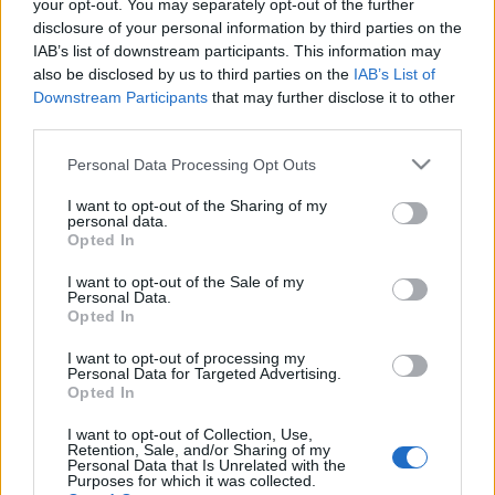
talicskáig mindennel együtt levonulnak a kivitelezők.
your opt-out. You may separately opt-out of the further
disclosure of your personal information by third parties on the
Annak ellenére, hogy a Ferenciek tere felújítására
IAB’s list of downstream participants. This information may
már várunk egy…
also be disclosed by us to third parties on the
IAB’s List of
Downstream Participants
that may further disclose it to other
Rákóczi út: 2 x 1 sáv, villamos is jöhet
third parties.
szucsadam
•
2013. március 04.
0
Please note that this website/app uses one or more Google
Personal Data Processing Opt Outs
services and may gather and store information including but
not limited to your visit or usage behaviour. You may click to
I want to opt-out of the Sharing of my
A Kossuth Lajos utca és Rákóczi út sorsáról már
personal data.
grant or deny consent to Google and its third-party tags to
többször írtunk, láthattunk látványterveket,
Opted In
use your data for below specified purposes in below Google
hivatalos és nemhivatalos forrásokból, de sosem
consent section.
lehettünk egészen biztosak abban, végül mi valósul
I want to opt-out of the Sale of my
Personal Data.
meg. Főleg azért, mert a Belváros Új Főutcája projekt
Opted In
következő ütemére…
I want to opt-out of processing my
Personal Data for Targeted Advertising.
A belváros legjobb térfelújítása
Opted In
kezdődik
I want to opt-out of Collection, Use,
Retention, Sale, and/or Sharing of my
szucsadam
•
2011. április 21.
53
Personal Data that Is Unrelated with the
Purposes for which it was collected.