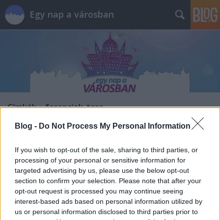
Egy nap a városban
Címkék
»
ferenciek_tere
Blog -
Do Not Process My Personal Information
Elkészült a Ferenciek tere, birtokba
vette a város
If you wish to opt-out of the sale, sharing to third parties, or
processing of your personal or sensitive information for
szucsadam
•
2014. január 29.
0
targeted advertising by us, please use the below opt-out
section to confirm your selection. Please note that after your
Mondjuk olyat sem láttam még, hogy a kivitelezésről
opt-out request is processed you may continue seeing
szóló információs táblán 2014.01.28. szerepel, és 28.
interest-based ads based on personal information utilized by
este már sepregetik a burkolatokat, és az utolsó
us or personal information disclosed to third parties prior to