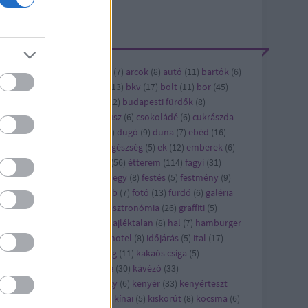
ÍMKÉK
ándék
(
6
)
alkohol
(
5
)
andrás
(
7
)
arcok
(
8
)
autó
(
11
)
bartók
(
6
)
vásárlás
(
6
)
bicikli
(
12
)
bkk
(
13
)
bkv
(
17
)
bolt
(
11
)
bor
(
45
)
bi
(
8
)
buda
(
8
)
budapest
(
122
)
budapesti fürdők
(
8
)
dapest titkai
(
5
)
cet
(
8
)
cirkusz
(
6
)
csokoládé
(
6
)
cukrászda
6
)
díszburkolat
(
17
)
dizájn
(
6
)
dugó
(
9
)
duna
(
7
)
ebéd
(
16
)
bédmenü
(
42
)
édesség
(
22
)
egészség
(
5
)
ek
(
12
)
emberek
(
6
)
ítészet
(
21
)
épület
(
13
)
étel
(
56
)
étterem
(
114
)
fagyi
(
31
)
jlesztés
(
8
)
felújítás
(
24
)
ferihegy
(
8
)
festés
(
5
)
festmény
(
9
)
sztivál
(
10
)
film
(
43
)
flashmob
(
7
)
fotó
(
13
)
fürdő
(
6
)
galéria
)
gaszto
(
10
)
gasztro
(
720
)
gasztronómia
(
26
)
graffiti
(
5
)
orsétterem
(
10
)
gyros
(
17
)
hajléktalan
(
8
)
hal
(
7
)
hamburger
7
)
hirdetés
(
27
)
hirdető
(
79
)
hotel
(
8
)
időjárás
(
5
)
ital
(
17
)
pán
(
7
)
játék
(
58
)
jótékonyság
(
11
)
kakaós csiga
(
5
)
rácsony
(
21
)
karcsi
(
15
)
kávé
(
30
)
kávézó
(
33
)
vézópluszvalami
(
7
)
kazinczy
(
6
)
kenyér
(
33
)
kenyérteszt
2
)
kézműves
(
5
)
kiállítás
(
63
)
kínai
(
5
)
kiskörút
(
8
)
kocsma
(
6
)