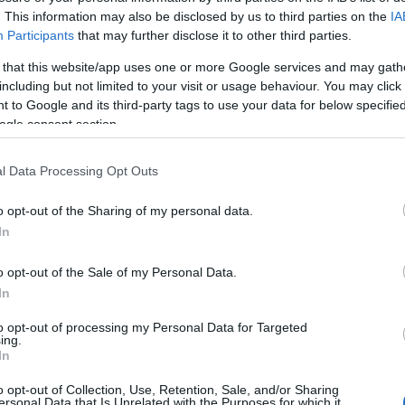
olni. Különös műfaj ez az “egyetlen falat
. This information may also be disclosed by us to third parties on the
IA
 van nagyon közel egymáshoz - látszólag - a jó
E
Participants
that may further disclose it to other third parties.
 távol is. Nem kell elvetemültnek lenni ahhoz,
 that this website/app uses one or more Google services and may gath
including but not limited to your visit or usage behaviour. You may click 
 to Google and its third-party tags to use your data for below specifi
3 Comments
ogle consent section.
A
l Data Processing Opt Outs
20
Tetszik
0
20
o opt-out of the Sharing of my personal data.
20
In
20
20
o opt-out of the Sale of my Personal Data.
20
In
20
2
to opt-out of processing my Personal Data for Targeted
20
ing.
In
20
20
o opt-out of Collection, Use, Retention, Sale, and/or Sharing
T
ersonal Data that Is Unrelated with the Purposes for which it