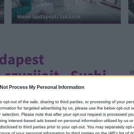
Menő budapesti lakások
dapest
szusijait - Sushi
K
Not Process My Personal Information
to opt-out of the sale, sharing to third parties, or processing of your per
formation for targeted advertising by us, please use the below opt-out s
CÍMKÉK:
JAPÁN
GASZTRO
SZUSI
AUTENTIKUS
r selection. Please note that after your opt-out request is processed y
eing interest-based ads based on personal information utilized by us or
Él
zóta, hogy megpróbáltam Budapest komolyan
disclosed to third parties prior to your opt-out. You may separately opt-
Ír
losure of your personal information by third parties on the IAB’s list of