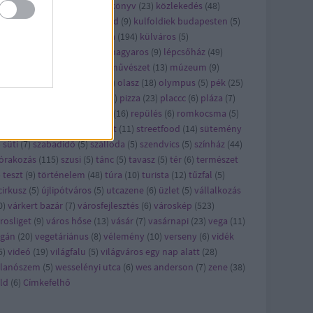
ncert
(
21
)
konyhalesen
(
6
)
könyv
(
23
)
közlekedés
(
48
)
zösség
(
5
)
kritika
(
30
)
külföld
(
9
)
kulfoldiek budapesten
(
5
)
lkerület
(
6
)
kult
(
23
)
kultúra
(
194
)
külváros
(
5
)
kásbemutató
(
29
)
legjobb magyaros
(
9
)
lépcsőház
(
49
)
ster
(
7
)
metró
(
5
)
mozi
(
9
)
művészet
(
13
)
múzeum
(
9
)
omád
(
8
)
nyereményjáték
(
5
)
olasz
(
18
)
olympus
(
5
)
pék
(
25
)
kség
(
29
)
pezsgő
(
7
)
piac
(
13
)
pizza
(
23
)
placcc
(
6
)
pláza
(
7
)
kóczi
(
5
)
reggeli
(
28
)
reklám
(
16
)
repülés
(
6
)
romkocsma
(
5
)
ha
(
6
)
séta
(
13
)
sör
(
12
)
sport
(
11
)
streetfood
(
14
)
sütemény
)
süti
(
7
)
szabadidő
(
5
)
szálloda
(
5
)
szendvics
(
5
)
színház
(
44
)
órakozás
(
115
)
szusi
(
5
)
tánc
(
5
)
tavasz
(
5
)
tér
(
6
)
természet
)
teszt
(
9
)
történelem
(
48
)
túra
(
10
)
turista
(
12
)
tűzfal
(
5
)
cirkusz
(
5
)
újlipótváros
(
5
)
utcazene
(
6
)
üzlet
(
5
)
vállalkozás
0
)
várkert bazár
(
7
)
városfejlesztés
(
6
)
városkép
(
523
)
rosliget
(
9
)
város hőse
(
13
)
vásár
(
7
)
vasárnapi
(
23
)
vega
(
11
)
egán
(
20
)
vegetáriánus
(
8
)
vélemény
(
10
)
verseny
(
6
)
vidék
5
)
videó
(
19
)
világfalu
(
5
)
világváros egy nap alatt
(
28
)
llanószem
(
5
)
wesselényi utca
(
6
)
wes anderson
(
7
)
zene
(
38
)
ld
(
6
)
Címkefelhő