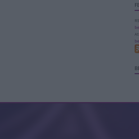
F
RS
be
A
be
B