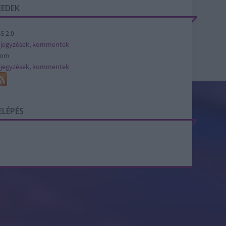
EEDEK
S 2.0
jegyzések
,
kommentek
tom
jegyzések
,
kommentek
ELÉPÉS
SÜTI BEÁLLÍTÁSOK MÓDOSÍTÁSA