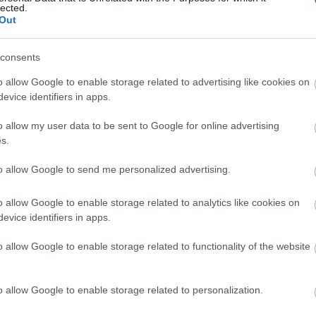
lected.
Out
C
consents
aj
o allow Google to enable storage related to advertising like cookies on
be
evice identifiers in apps.
bu
bu
o allow my user data to be sent to Google for online advertising
(
1
s.
e
ép
to allow Google to send me personalized advertising.
fe
fe
o allow Google to enable storage related to analytics like cookies on
(
8
evice identifiers in apps.
gy
(
4
o allow Google to enable storage related to functionality of the website
ja
ka
ká
o allow Google to enable storage related to personalization.
(
1