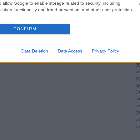
ko
o allow Google to enable storage related to security, including
kö
cation functionality and fraud prevention, and other user protection.
kü
la
CONFIRM
me
n
pé
rá
Data Deletion
Data Access
Privacy Policy
ru
(
8
sz
(
6
új
(
1
vá
v
(
2
vi
zö