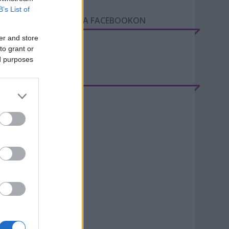
B’s List of
GY NAP A VÁROSBAN A FACEBOOKON
er and store
to grant or
ed purposes
RCHÍVUM
20 június
(
2
)
20 május
(
1
)
20 április
(
1
)
20 március
(
5
)
20 február
(
8
)
20 január
(
9
)
19 december
(
4
)
019 november
(
9
)
19 október
(
10
)
19 szeptember
(
5
)
19 augusztus
(
8
)
ovább
...