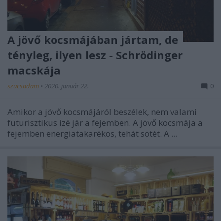
A jövő kocsmájában jártam, de
tényleg, ilyen lesz - Schrödinger
macskája
szucsadam
•
2020. január 22.
0
Amikor a jövő kocsmájáról beszélek, nem valami
futurisztikus izé jár a fejemben. A jövő kocsmája a
fejemben energiatakarékos, tehát sötét. A ...