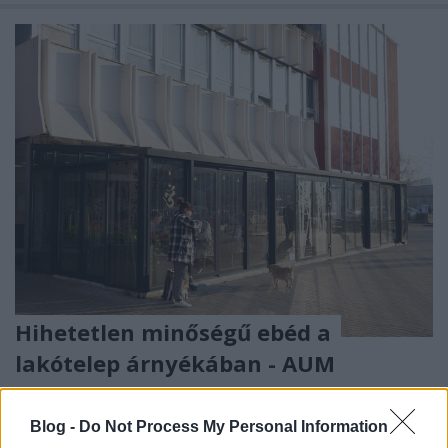
Hihetetlen minőségű ebéd a
lakótelep árnyékában - AUM
szucsadam
•
2020. január 14.
0
Blog -
Do Not Process My Personal Information
Az Árpád híd egyik oldala sem híres arról, hogy