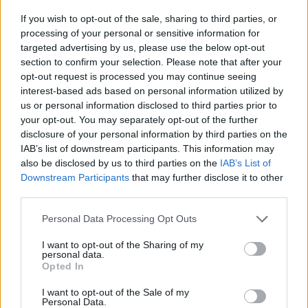
elkényeztetne minket gasztronómiájával. A budai
If you wish to opt-out of the sale, sharing to third parties, or
oldalon még a Kéhli vendéglő (jézusom, most ...
processing of your personal or sensitive information for
targeted advertising by us, please use the below opt-out
section to confirm your selection. Please note that after your
opt-out request is processed you may continue seeing
interest-based ads based on personal information utilized by
us or personal information disclosed to third parties prior to
your opt-out. You may separately opt-out of the further
disclosure of your personal information by third parties on the
IAB’s list of downstream participants. This information may
also be disclosed by us to third parties on the
IAB’s List of
Downstream Participants
that may further disclose it to other
third parties.
Please note that this website/app uses one or more Google
Personal Data Processing Opt Outs
services and may gather and store information including but
not limited to your visit or usage behaviour. You may click to
I want to opt-out of the Sharing of my
personal data.
grant or deny consent to Google and its third-party tags to
Opted In
Mi a fene az a kínai palacsinta? -
use your data for below specified purposes in below Google
consent section.
Happy Panda
I want to opt-out of the Sale of my
Personal Data.