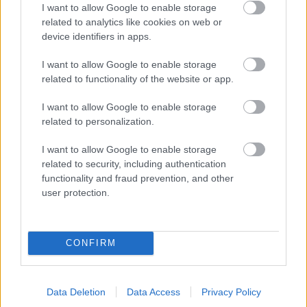
Az elektromos rollerek
I want to allow Google to enable storage
related to analytics like cookies on web or
rákényszerítenek minket az
device identifiers in apps.
értelmes gondolkozásra
I want to allow Google to enable storage
szucsadam
•
2020. január 07.
0
related to functionality of the website or app.
I want to allow Google to enable storage
Az elektromos rollerek megjelenése Európában és
related to personalization.
Budapesten meghatározta a 2019-es évet
"városkép" témában. Ugyanazok a folyamatok
I want to allow Google to enable storage
zajlódtak és ...
related to security, including authentication
functionality and fraud prevention, and other
user protection.
CONFIRM
Data Deletion
Data Access
Privacy Policy