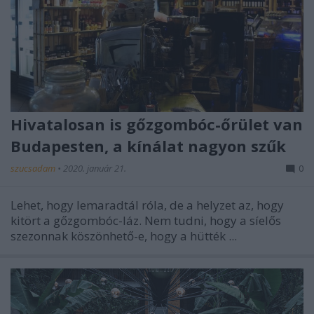
Hivatalosan is gőzgombóc-őrület van
Budapesten, a kínálat nagyon szűk
szucsadam
•
2020. január 21.
0
Lehet, hogy lemaradtál róla, de a helyzet az, hogy
kitört a gőzgombóc-láz. Nem tudni, hogy a síelős
szezonnak köszönhető-e, hogy a hütték ...