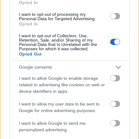
Opted In
szucsadam
•
2020. január 10.
0
I want to opt-out of processing my
Personal Data for Targeted Advertising.
A kínai vendéglátóhelyekre számunkra furcsa
Opted In
névadási szokás jellemző, általában a “barátságos”,
“ízletes” és “sárkány” szavakat ...
I want to opt-out of Collection, Use,
Retention, Sale, and/or Sharing of my
Personal Data that Is Unrelated with the
Purposes for which it was collected.
Opted Out
Google consents
I want to allow Google to enable storage
related to advertising like cookies on web or
device identifiers in apps.
I want to allow my user data to be sent to
Google for online advertising purposes.
I want to allow Google to send me
personalized advertising.