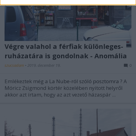
Végre valahol a férfiak különleges-
ruházatára is gondolnak - Anomália
szucsadam
•
2019. december 19.
0
Emlékeztek még a
La Nube-ról szóló posztomra
? A
Móricz Zsigmond körtér közelében nyitott helyről
akkor azt írtam, hogy az azt vezető házaspár ...