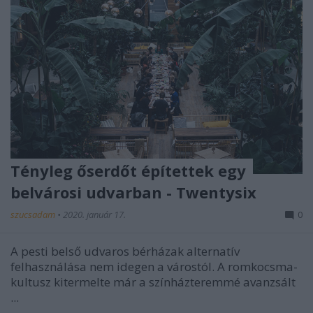
Tényleg őserdőt építettek egy
belvárosi udvarban - Twentysix
szucsadam
•
2020. január 17.
0
A pesti belső udvaros bérházak alternatív
felhasználása nem idegen a várostól. A romkocsma-
kultusz kitermelte már a színházteremmé avanzsált
...