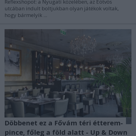
Reflexshopot: a Nyugati közelében, az Eötvös
utcában indult boltjukban olyan játékok voltak,
hogy bármelyik ...
Döbbenet ez a Fővám téri étterem-
pince, főleg a föld alatt - Up & Down