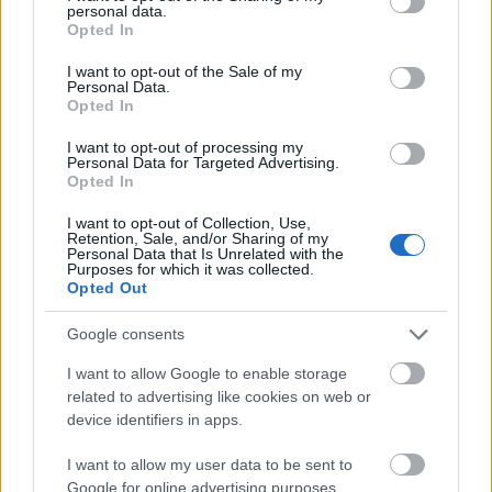
personal data.
grant or deny consent to Google and its third-party tags to
Opted In
use your data for below specified purposes in below Google
Filmek, amiket akárhányszor
consent section.
I want to opt-out of the Sale of my
Personal Data.
megnéznék
Opted In
szucsadam
•
2020. február 11.
0
I want to opt-out of processing my
Personal Data for Targeted Advertising.
Opted In
Mit is szoktunk mondani? Azok a legjobb filmek,
amiket soha nem unsz meg, újra és újra megnézed.
I want to opt-out of Collection, Use,
Nekem is kialakult egy olyan listám, amiket
Retention, Sale, and/or Sharing of my
Personal Data that Is Unrelated with the
rendszeresen ...
Purposes for which it was collected.
Opted Out
Google consents
I want to allow Google to enable storage
related to advertising like cookies on web or
device identifiers in apps.
I want to allow my user data to be sent to
Google for online advertising purposes.