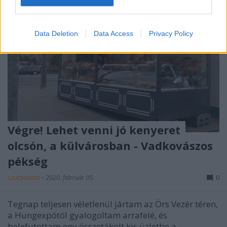
Data Deletion
Data Access
Privacy Policy
Végre! Lehet venni jó kenyeret
olcsón, a külvárosban - Vadkovászos
pékség
szucsadam
•
2020. február 05.
0
Tegnap teljesen véletlenül jártam az Örs Vezér téren,
a Hungexpótól gyalogoltam arrafelé, és
belefutottam egy összetákolt kis üzletbe a ...