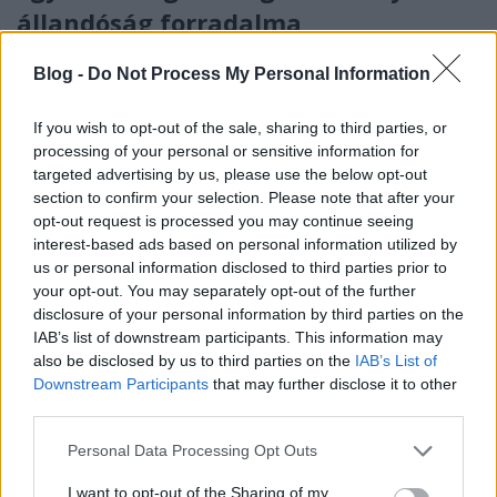
állandóság forradalma
szucsadam
•
2020. február 13.
0
Blog -
Do Not Process My Personal Information
Na, ez aztán egy igazi, tőrőlmetszett magazinos cím
If you wish to opt-out of the sale, sharing to third parties, or
lett, igaz? És akkor most ilyenkor jönne egy húsz perc
processing of your personal or sensitive information for
alatt összecsapott lista olyan helyekről, ...
targeted advertising by us, please use the below opt-out
section to confirm your selection. Please note that after your
opt-out request is processed you may continue seeing
interest-based ads based on personal information utilized by
us or personal information disclosed to third parties prior to
your opt-out. You may separately opt-out of the further
disclosure of your personal information by third parties on the
IAB’s list of downstream participants. This information may
also be disclosed by us to third parties on the
IAB’s List of
Downstream Participants
that may further disclose it to other
third parties.
Please note that this website/app uses one or more Google
Personal Data Processing Opt Outs
services and may gather and store information including but
not limited to your visit or usage behaviour. You may click to
I want to opt-out of the Sharing of my