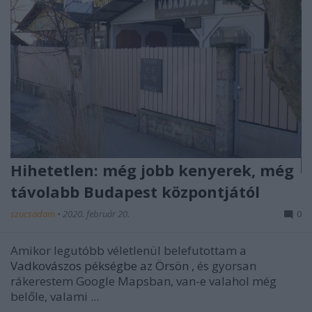
Hihetetlen: még jobb kenyerek, még
távolabb Budapest központjától
szucsadam
•
2020. február 20.
0
Amikor legutóbb véletlenül belefutottam a
Vadkovászos pékségbe az Örsön
, és gyorsan
rákerestem Google Mapsban, van-e valahol még
belőle, valami ...