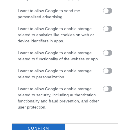
I want to allow Google to send me
personalized advertising.
I want to allow Google to enable storage
related to analytics like cookies on web or
Mennyibe kerül két kilométer séta
device identifiers in apps.
Budapesten? - A városi séta
I want to allow Google to enable storage
tudománya
related to functionality of the website or app.
szucsadam
•
2020. február 07.
0
I want to allow Google to enable storage
related to personalization.
Mióta a város főpolgármestere történetesen nem
I want to allow Google to enable storage
tartja elképzelhetetlennek, hogy a budapesti
related to security, including authentication
belváros ne a töménytelen mennyiségű autóról, ...
functionality and fraud prevention, and other
user protection.
CONFIRM