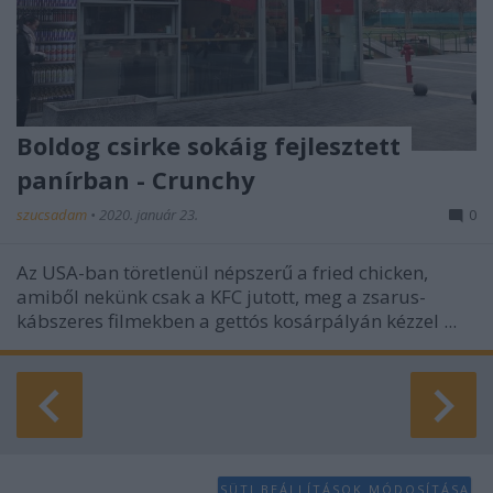
Boldog csirke sokáig fejlesztett
panírban - Crunchy
szucsadam
•
2020. január 23.
0
Az USA-ban töretlenül népszerű a fried chicken,
amiből nekünk csak a KFC jutott, meg a zsarus-
kábszeres filmekben a gettós kosárpályán kézzel ...
SÜTI BEÁLLÍTÁSOK MÓDOSÍTÁSA