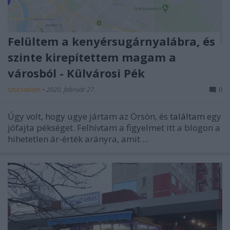
Felültem a kenyérsugárnyalábra, és
szinte kirepítettem magam a
városból - Külvárosi Pék
szucsadam
•
2020. február 27.
0
Úgy volt, hogy ugye jártam az Örsön, és
találtam
egy
jófajta pékséget. Felhívtam a figyelmet itt a blogon a
hihetetlen ár-érték arányra, amit ...