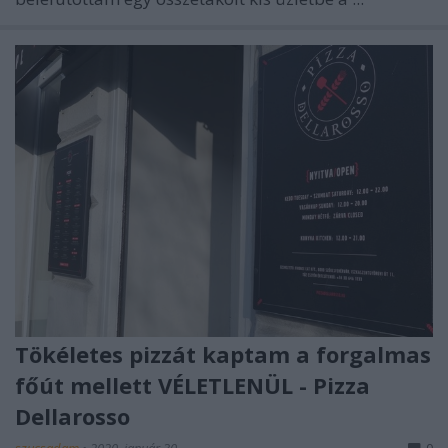
Tökéletes pizzát kaptam a forgalmas
főút mellett VÉLETLENÜL - Pizza
Dellarosso
szucsadam
•
2020. január 30.
0