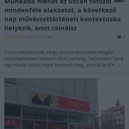
Munkába menet az utcán fotózol
mindenféle alakzatot, a következő
nap művészettörténeti kontextusba
helyezik, amit csinálsz
szucsadam
•
2020. január 28.
0
Talán emlékeztek, hogy milyen
kalandos magán-
tárlatvezetésen
vettem részt nemrég. Sebestyén Sára
egy eladó lakás miatt keresett meg, amiről az
Én ...