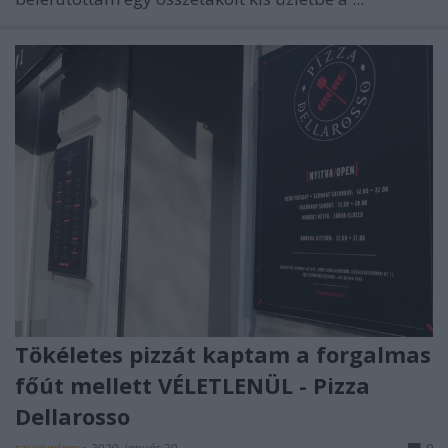
Tökéletes pizzát kaptam a forgalmas
főút mellett VÉLETLENÜL - Pizza
Dellarosso
szucsadam
•
2020. január 30.
0