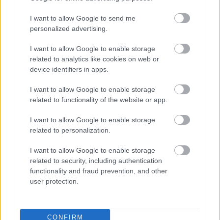
I want to allow Google to send me
personalized advertising.
I want to allow Google to enable storage
related to analytics like cookies on web or
Mennyibe kerül két kilométer séta
device identifiers in apps.
Budapesten? - A városi séta
I want to allow Google to enable storage
tudománya
related to functionality of the website or app.
szucsadam
•
2020. február 07.
0
I want to allow Google to enable storage
related to personalization.
Mióta a város főpolgármestere történetesen nem
I want to allow Google to enable storage
tartja elképzelhetetlennek, hogy a budapesti
related to security, including authentication
belváros ne a töménytelen mennyiségű autóról, ...
functionality and fraud prevention, and other
user protection.
CONFIRM