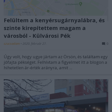
Felültem a kenyérsugárnyalábra, és
szinte kirepítettem magam a
városból - Külvárosi Pék
szucsadam
•
2020. február 27.
0
Úgy volt, hogy ugye jártam az Örsön, és
találtam
egy
jófajta pékséget. Felhívtam a figyelmet itt a blogon a
hihetetlen ár-érték arányra, amit ...