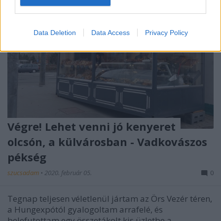
Data Deletion
Data Access
Privacy Policy
Végre! Lehet venni jó kenyeret
olcsón, a külvárosban - Vadkovászos
pékség
szucsadam
•
2020. február 05.
0
Tegnap teljesen véletlenül jártam az Örs Vezér téren,
a Hungexpótól gyalogoltam arrafelé, és
belefutottam egy összetákolt kis üzletbe a ...