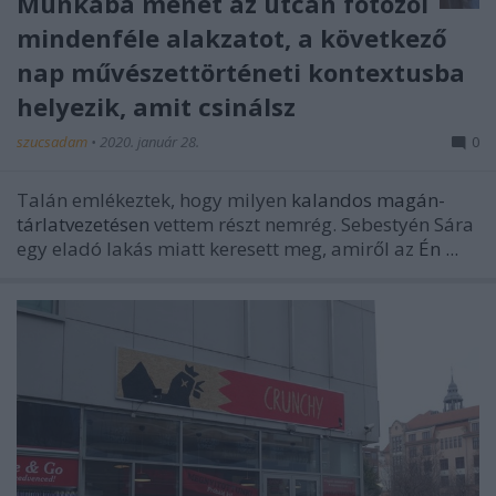
Munkába menet az utcán fotózol
mindenféle alakzatot, a következő
nap művészettörténeti kontextusba
helyezik, amit csinálsz
szucsadam
•
2020. január 28.
0
Talán emlékeztek, hogy milyen
kalandos magán-
tárlatvezetésen
vettem részt nemrég. Sebestyén Sára
egy eladó lakás miatt keresett meg, amiről az
Én ...