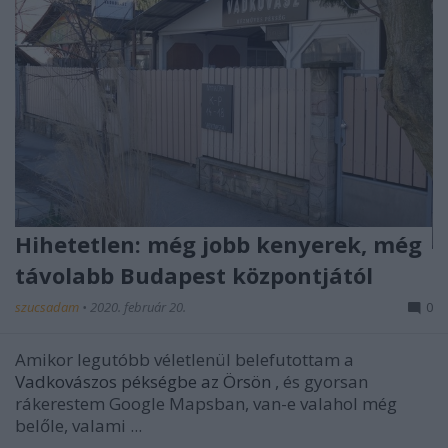
Hihetetlen: még jobb kenyerek, még
távolabb Budapest központjától
szucsadam
•
2020. február 20.
0
Amikor legutóbb véletlenül belefutottam a
Vadkovászos pékségbe az Örsön
, és gyorsan
rákerestem Google Mapsban, van-e valahol még
belőle, valami ...