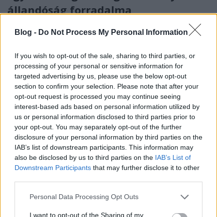
állandóság forradalma
szucsadam
•
2020. február 13.
0
Blog -
Do Not Process My Personal Information
Na, ez aztán egy igazi, tőrőlmetszett magazinos cím
If you wish to opt-out of the sale, sharing to third parties, or
lett, igaz? És akkor most ilyenkor jönne egy húsz perc
processing of your personal or sensitive information for
alatt összecsapott lista olyan helyekről, ...
targeted advertising by us, please use the below opt-out
section to confirm your selection. Please note that after your
opt-out request is processed you may continue seeing
interest-based ads based on personal information utilized by
us or personal information disclosed to third parties prior to
your opt-out. You may separately opt-out of the further
disclosure of your personal information by third parties on the
IAB’s list of downstream participants. This information may
also be disclosed by us to third parties on the
IAB’s List of
Downstream Participants
that may further disclose it to other
third parties.
Please note that this website/app uses one or more Google
Personal Data Processing Opt Outs
services and may gather and store information including but
not limited to your visit or usage behaviour. You may click to
I want to opt-out of the Sharing of my