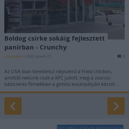
Boldog csirke sokáig fejlesztett
panírban - Crunchy
szucsadam
•
2020. január 23.
0
Az USA-ban töretlenül népszerű a fried chicken,
amiből nekünk csak a KFC jutott, meg a zsarus-
kábszeres filmekben a gettós kosárpályán kézzel ...
SÜTI BEÁLLÍTÁSOK MÓDOSÍTÁSA