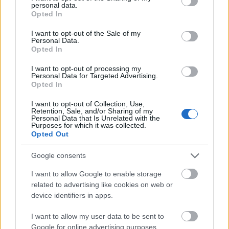
personal data.
grant or deny consent to Google and its third-party tags to
Opted In
use your data for below specified purposes in below Google
Filmek, amiket akárhányszor
consent section.
I want to opt-out of the Sale of my
Personal Data.
megnéznék
Opted In
szucsadam
•
2020. február 11.
0
I want to opt-out of processing my
Personal Data for Targeted Advertising.
Opted In
Mit is szoktunk mondani? Azok a legjobb filmek,
amiket soha nem unsz meg, újra és újra megnézed.
I want to opt-out of Collection, Use,
Nekem is kialakult egy olyan listám, amiket
Retention, Sale, and/or Sharing of my
Personal Data that Is Unrelated with the
rendszeresen ...
Purposes for which it was collected.
Opted Out
Google consents
I want to allow Google to enable storage
related to advertising like cookies on web or
device identifiers in apps.
I want to allow my user data to be sent to
Google for online advertising purposes.