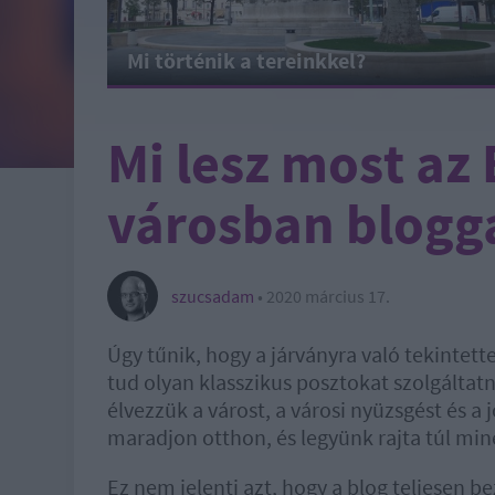
Mi történik a tereinkkel?
Mi lesz most az
városban blogg
szucsadam
•
2020 március 17.
Úgy tűnik, hogy a járványra való tekintet
tud olyan klasszikus posztokat szolgáltat
élvezzük a várost, a városi nyüzsgést és a
maradjon otthon, és legyünk rajta túl m
Ez nem jelenti azt, hogy a blog teljesen b