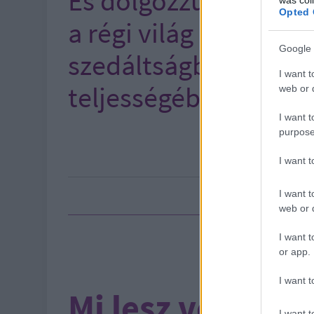
És dolgozzunk azon, 
Opted 
a régi világ álljon fel
Google 
szedáltságban, hane
I want t
teljességében. Ámen
web or d
I want t
purpose
I want 
I want t
web or d
I want t
or app.
I want t
Mi lesz velünk,
I want t