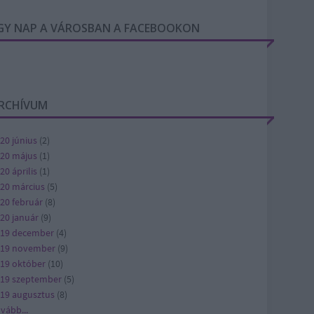
GY NAP A VÁROSBAN A FACEBOOKON
RCHÍVUM
20 június
(
2
)
20 május
(
1
)
20 április
(
1
)
20 március
(
5
)
20 február
(
8
)
20 január
(
9
)
19 december
(
4
)
019 november
(
9
)
19 október
(
10
)
19 szeptember
(
5
)
19 augusztus
(
8
)
ovább
...