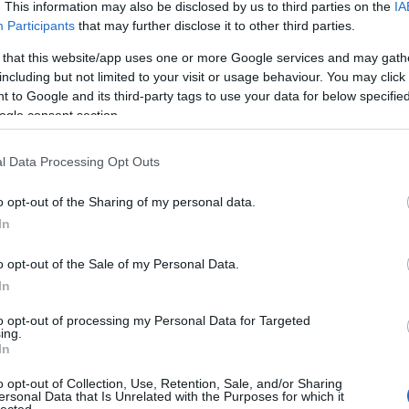
. This information may also be disclosed by us to third parties on the
IA
ko
. Még csak az ablakból
Participants
that may further disclose it to other third parties.
kö
kü
 that this website/app uses one or more Google services and may gath
la
including but not limited to your visit or usage behaviour. You may click 
me
 to Google and its third-party tags to use your data for below specifi
n
ogle consent section.
ebook oldalon
az írásaimat, vagy nézegesse a
pé
rá
alon minden írásom megjelenik majd, legyen az
l Data Processing Opt Outs
ru
d vagy más helyekre írt anyagom, a készülő
(
8
fók. Sőt, azzal kapcsolatban majd segítséget is
o opt-out of the Sharing of my personal data.
sz
In
(
6
új
kkal személyesebb helyre is írok, így most a sors
o opt-out of the Sale of my Personal Data.
(
1
azért kövessétek az Egy nap a városbant, mert
In
vá
k az egyéb írásaimat is, az ÁMOM-on (Ádám Ma
v
to opt-out of processing my Personal Data for Targeted
egymásra, és segítsetek egymásnak. Most jött el
(
2
ing.
vi
In
 nem csak a betegek körében.
zö
o opt-out of Collection, Use, Retention, Sale, and/or Sharing
ersonal Data that Is Unrelated with the Purposes for which it
lected.