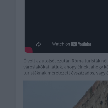
Ő volt az utolsó, ezután Róma turisták né
városlakókat látjuk, ahogy élnek, ahogy k
turistáknak méretezett évszázados, vagy 