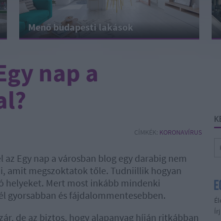
Menő budapesti lakások
 Egy nap a
al?
K
CÍMKÉK:
KORONAVÍRUS
tel az Egy nap a városban blog egy darabig nem
ni, amit megszoktatok tőle. Tudniillik hogyan
 jó helyeket. Mert most inkább mindenki
inél gyorsabban és fájdalommentesebben.
Él
Ír
ezár, de az biztos, hogy alapanyag híján ritkábban