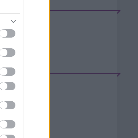
EEDEK
S 2.0
jegyzések
,
kommentek
tom
jegyzések
,
kommentek
ELÉPÉS