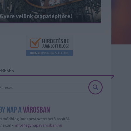
Gyere velünk csapatépítőre!
ERESÉS
etmódblog Budapest szerethető arcáról.
j nekünk:
info@egynapavarosban.hu