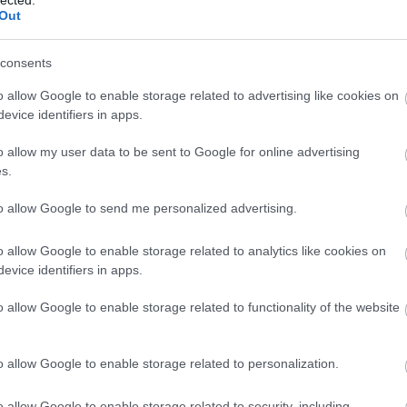
hogy ha ennek vége, ne
F
Out
 újra, méretes
RS
consents
m valami jobb, a maga
be
o allow Google to enable storage related to advertising like cookies on
A
.
evice identifiers in apps.
be
o allow my user data to be sent to Google for online advertising
s.
0 Comments
B
to allow Google to send me personalized advertising.
o allow Google to enable storage related to analytics like cookies on
Tetszik
0
evice identifiers in apps.
o allow Google to enable storage related to functionality of the website
o allow Google to enable storage related to personalization.
 ha eltűnnek
o allow Google to enable storage related to security, including