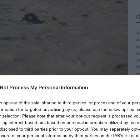
C
aj
be
bu
bu
(
1
e
ép
fe
legjobbat kihozni a mostani helyzetből. Majdnem
fe
Not Process My Personal Information
l, de aztán átolvasva láttam, hogy ez már más.
(
8
gy
 a város teljesen eltűnt, és előbukkant az,
to opt-out of the sale, sharing to third parties, or processing of your per
(
4
 hogyan élek. És itt is fogok tartózkodni
formation for targeted advertising by us, please use the below opt-out s
ja
r selection. Please note that after your opt-out request is processed y
ka
eing interest-based ads based on personal information utilized by us or
ká
disclosed to third parties prior to your opt-out. You may separately opt-
nehéz lesz a városra
(
1
losure of your personal information by third parties on the IAB’s list of