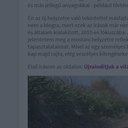
és más jellegű anyagokkal - például történ
Én az új helyzetre való tekintettel másfaj
nem a blogra, mert ezek az írások már ne
és általam kialakított, 2010-es fókuszába.
jelentetem meg a mostani helyzetre refl
tapasztalataimat. Mivel az egy személyes
kap majd rajta, elég veszélyes kilengések
Első írásom az oldalon:
Újraindítjuk a vil