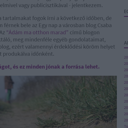
elmivel vagy publicisztikával - jelentkezem.
E
ta tartalmakat fogok írni a következő időben, de
m férnek bele az Egy nap a városban blog Csaba
 Az
“Ádám ma otthon marad”
című blogon
ektáló, meg mindenféle egyéb gondolataimat,
A
 blog, ezért valamennyi érdeklődési köröm helyet
et produkálva időnként.
20
20
ágot, és ez minden jónak a forrása lehet.
20
20
20
20
20
2
20
20
20
T