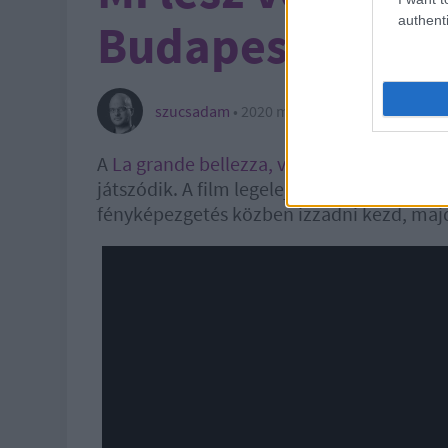
authenti
Budapestről a t
szucsadam
•
2020 március 14.
A
La grande bellezza, vagyis a Nagy széps
játszódik. A film legelején, a város egy fes
fényképezgetés közben izzadni kezd, majd