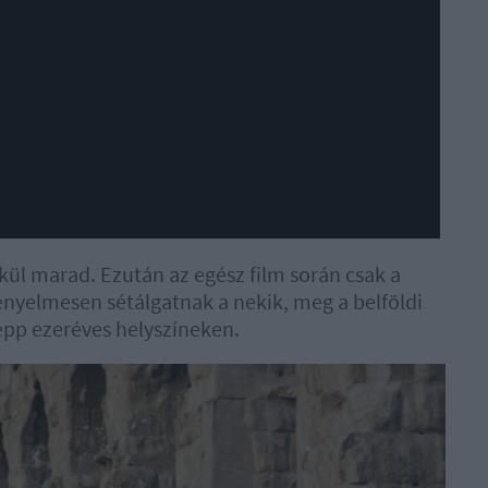
lkül marad. Ezután az egész film során csak a
ényelmesen sétálgatnak a nekik, meg a belföldi
épp ezeréves helyszíneken.