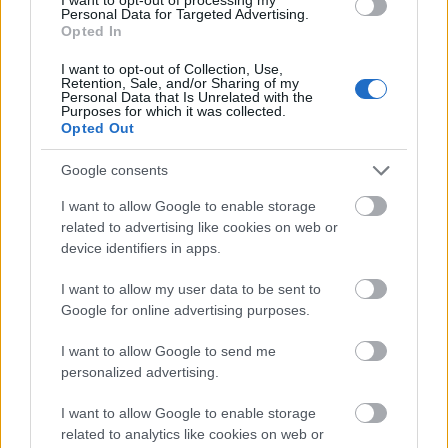
Personal Data for Targeted Advertising.
Emiatt irtózni kell az élesztőtől? Nem. A helyén kell
Opted In
kezelni. Ugyanis élesztővel lehet tisztességes
kenyeret készíteni, tökéleteset nem.
I want to opt-out of Collection, Use,
Retention, Sale, and/or Sharing of my
Hagyományos, fél napos babusgatással lehet
Personal Data that Is Unrelated with the
tökéletes kenyeret készíteni, olcsót nem.
Purposes for which it was collected.
Opted Out
Tudjátok, miben van még sütőélesztő, és mi készül
“kamukovásszal”? A
Freyja
csúcs-croissant-jai. Ja,
a
Google consents
tésztához adnak egy kevés élesztőt,
és ott a hordóban
náluk a poolish, ami pontosan egy hosszú érlelésű,
I want to allow Google to enable storage
sokszor élesztős -
Freyjánál vad
- kovász. Rohadt jó
related to advertising like cookies on web or
dolgok készülnek sütőélesztővel, jelzem. A liszt
device identifiers in apps.
minősége: na, az már tényleg game changer.
I want to allow my user data to be sent to
Google for online advertising purposes.
I want to allow Google to send me
personalized advertising.
I want to allow Google to enable storage
related to analytics like cookies on web or