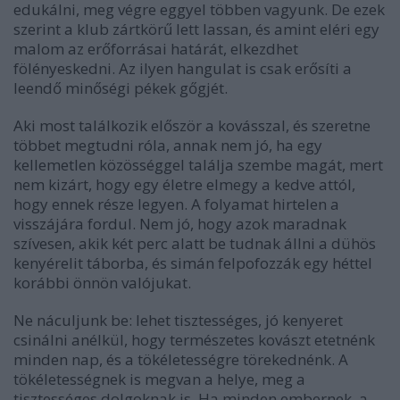
edukálni, meg végre eggyel többen vagyunk. De ezek
szerint a klub zártkörű lett lassan, és amint eléri egy
malom az erőforrásai határát, elkezdhet
fölényeskedni. Az ilyen hangulat is csak erősíti a
leendő minőségi pékek gőgjét.
Aki most találkozik először a kovásszal, és szeretne
többet megtudni róla, annak nem jó, ha egy
kellemetlen közösséggel találja szembe magát, mert
nem kizárt, hogy egy életre elmegy a kedve attól,
hogy ennek része legyen. A folyamat hirtelen a
visszájára fordul. Nem jó, hogy azok maradnak
szívesen, akik két perc alatt be tudnak állni a dühös
kenyérelit táborba, és simán felpofozzák egy héttel
korábbi önnön valójukat.
Ne náculjunk be: lehet tisztességes, jó kenyeret
csinálni anélkül, hogy természetes kovászt etetnénk
minden nap, és a tökéletességre törekednénk. A
tökéletességnek is megvan a helye, meg a
tisztességes dolgoknak is. Ha minden embernek, a