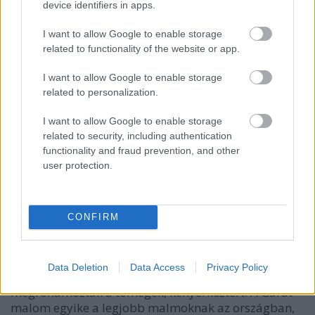
device identifiers in apps.
I want to allow Google to enable storage
related to functionality of the website or app.
I want to allow Google to enable storage
related to personalization.
I want to allow Google to enable storage
related to security, including authentication
“Kamukovász” - ezt a szót használják az élesztős
functionality and fraud prevention, and other
kovászra a kézművesek, akik babusgatnak. Ezzel
user protection.
nekem csak az a problémám, hogy nagyon pejoratív.
Ennek mentén aztán el is kezdődött egy káros
folyamat ebben a nagyon-nagyon fiatal, csak
második generációját élő közösségben. Az elitizmus
CONFIRM
gőgje kezdett terjedni.
A Garat malom még a járvány első heteiben
Data Deletion
Data Access
Privacy Policy
megfeküdt - a többivel együtt, persze -, amikor
megrohamozták a tömegek, kenyérlisztért. A Garat
malom egyike a legjobb malmoknak az országban,