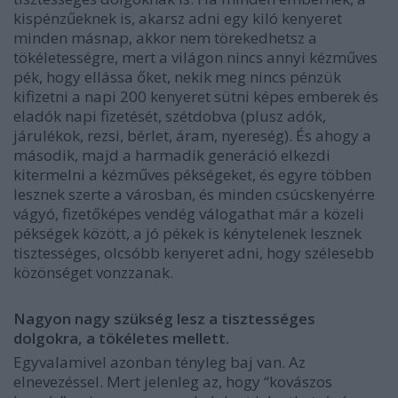
kispénzűeknek is, akarsz adni egy kiló kenyeret
minden másnap, akkor nem törekedhetsz a
tökéletességre, mert a világon nincs annyi kézműves
pék, hogy ellássa őket, nekik meg nincs pénzük
kifizetni a napi 200 kenyeret sütni képes emberek és
eladók napi fizetését, szétdobva (plusz adók,
járulékok, rezsi, bérlet, áram, nyereség). És ahogy a
második, majd a harmadik generáció elkezdi
kitermelni a kézműves pékségeket, és egyre többen
lesznek szerte a városban, és minden csúcskenyérre
vágyó, fizetőképes vendég válogathat már a közeli
pékségek között, a jó pékek is kénytelenek lesznek
tisztességes, olcsóbb kenyeret adni, hogy szélesebb
közönséget vonzzanak.
Nagyon nagy szükség lesz a tisztességes
dolgokra, a tökéletes mellett.
Egyvalamivel azonban tényleg baj van. Az
elnevezéssel. Mert jelenleg az, hogy “kovászos