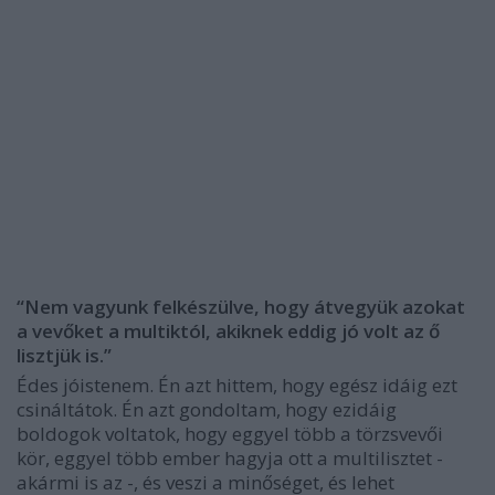
“Nem vagyunk felkészülve, hogy átvegyük azokat
a vevőket a multiktól, akiknek eddig jó volt az ő
lisztjük is.”
Édes jóistenem. Én azt hittem, hogy egész idáig ezt
csináltátok. Én azt gondoltam, hogy ezidáig
boldogok voltatok, hogy eggyel több a törzsvevői
kör, eggyel több ember hagyja ott a multilisztet -
akármi is az -, és veszi a minőséget, és lehet