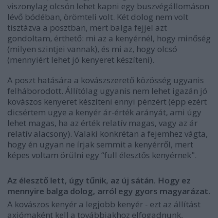
viszonylag olcsón lehet kapni egy buszvégállomáson
lévő bódéban, örömteli volt. Két dolog nem volt
tisztázva a posztban, mert balga fejjel azt
gondoltam, érthető: mi az a kenyérnél, hogy minőség
(milyen szintjei vannak), és mi az, hogy olcsó
(mennyiért lehet jó kenyeret készíteni).
A poszt hatására a kovászszerető közösség ugyanis
felháborodott. Állítólag ugyanis nem lehet igazán jó
kovászos kenyeret készíteni ennyi pénzért (épp ezért
dicsértem ugye a kenyér ár-érték arányát, ami úgy
lehet magas, ha az érték relatív magas, vagy az ár
relatív alacsony). Valaki konkrétan a fejemhez vágta,
hogy én ugyan ne írjak semmit a kenyérről, mert
képes voltam örülni egy “full élesztős kenyérnek".
Az élesztő lett, úgy tűnik, az új sátán. Hogy ez
mennyire balga dolog, arról egy gyors magyarázat.
A kovászos kenyér a legjobb kenyér - ezt az állítást
axiómaként kell a továbbiakhoz elfogadnunk,