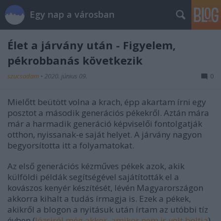
Egy nap a városban
Élet a járvány után - Figyelem,
pékrobbanás következik
szucsadam
•
2020. június 09.
0
Mielőtt beütött volna a krach, épp akartam írni egy
posztot a második generációs pékekről. Aztán mára
már a harmadik generáció képviselői fontolgatják
otthon, nyissanak-e saját helyet. A járvány nagyon
begyorsította itt a folyamatokat.
Az első generációs kézműves pékek azok, akik
külföldi példák segítségével sajátították el a
kovászos kenyér készítését, lévén Magyarországon
akkorra kihalt a tudás írmagja is. Ezek a pékek,
akikről a blogon a nyitásuk után írtam az utóbbi tíz
évben (
Józsiról még akkor, amikor nem is volt boltja
),