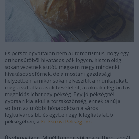
És persze egyáltalán nem automatizmus, hogy egy
otthonsütőből hivatásos pék legyen, hiszen elég
sokan vezetnek autót, mégsem megy mindenki
hivatásos sofőrnek, de a mostani gazdasági
helyzetben, amikor sokan elveszítik a munkájukat,
meg a vállalkozásuk bevételeit, azoknak elég biztos
megoldás lehet egy pékség. Egy jó pékségnél
gyorsan kialakul a törzsközönség, ennek tanúja
voltam az utóbbi hónapokban a város
legkülvárosibb és egyben egyik legfiatalabb
pékségében, a
Külvárosi Pékségben
.
Úgyhogy igen. Minél többen sütnek otthon, annál