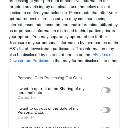
processing of your personal or sensitive information for
foglalkozni. Ha az élőlényből egy darabot átvisznek
targeted advertising by us, please use the below opt-out
egy másik helyre, akkor az ott található
section to confirm your selection. Please note that after your
élesztőgombák és baktériumok “fertőzik meg”, és
opt-out request is processed you may continue seeing
onnantól kezdve a kovász átalakul egy arra a helyre
interest-based ads based on personal information utilized by
jellemző kovásszá. A kovász ezt, és csak ezt jelentette
us or personal information disclosed to third parties prior to
egészen addig, amíg a nagy pékségek el nem
your opt-out. You may separately opt-out of the further
kezdtek ismét kovászt használni.
disclosure of your personal information by third parties on the
IAB’s list of downstream participants. This information may
A kovász másik, higított típusa az, amikor a kovászt
also be disclosed by us to third parties on the
IAB’s List of
gyorsan vagy lassan - de inkább gyorsan -
Downstream Participants
that may further disclose it to other
előállítják, egy adott feladatra. Megerjed egy
third parties.
kevésbé nemes, kevésbé sajátságos gomba
segítségével - konkrétan sütőélesztőt tesznek a
Please note that this website/app uses one or more Google
Personal Data Processing Opt Outs
masszába -, ettől élni kezd, aztán meg is sütik, el is
services and may gather and store information including but
pusztítják az egészet. A folyamat nem tart tovább
not limited to your visit or usage behaviour. You may click to
I want to opt-out of the Sharing of my
personal data.
három óránál, ami több, mint a sütőipari
grant or deny consent to Google and its third-party tags to
Opted In
use your data for below specified purposes in below Google
termékként árult gyorskenyér (a ma eladott
consent section.
kenyerek túlnyomó része), de kevesebb, mint a
I want to opt-out of the Sale of my
Personal Data.
hagyományos kovásszal készült kenyerek fél napos
Opted In
babusgatásával töltött idő.
I want to opt-out of processing my