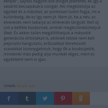
kenyér”, sajnos nagyon sok dolgot jelenthet, és így a
vásárló becsapására szolgál. Aki megkóstolja az
egyiket és a másikat, az pontosan tudni fogja, mi a
különbség, de ez így nem jó. Nem jó, ha a név, az
elnevezés nem takarja az elnevezés tárgyát. Kell új
szó a kétféle kovásznak, amivel megkülönböztetjük
őket. És akkor talán megállíthatjuk a második
generációs elitistákat is, akiknek többé nem kell
pejoratív hangulatú, erőszakkal létrehozott
szavakkal bizonygatniuk, hogy ők a kovászjedik,
mindenki más pedig alja munkát végez, mert ez
egyébként nem is igaz.
Címkék:
kenyér
pék