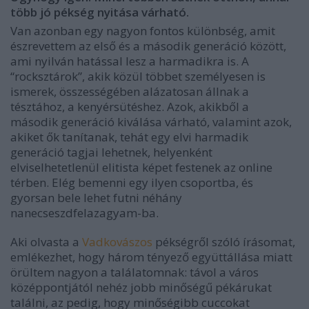
több jó pékség nyitása várható.
Van azonban egy nagyon fontos különbség, amit
észrevettem az első és a második generáció között,
ami nyilván hatással lesz a harmadikra is. A
“rocksztárok”, akik közül többet személyesen is
ismerek, összességében alázatosan állnak a
tésztához, a kenyérsütéshez. Azok, akikből a
második generáció kiválása várható, valamint azok,
akiket ők tanítanak, tehát egy elvi harmadik
generáció tagjai lehetnek, helyenként
elviselhetetlenül elitista képet festenek az online
térben. Elég bemenni egy ilyen csoportba, és
gyorsan bele lehet futni néhány
nanecseszdfelazagyam-ba.
Aki olvasta a
Vadkovászos
pékségről szóló írásomat,
emlékezhet, hogy három tényező együttállása miatt
örültem nagyon a találatomnak: távol a város
középpontjától nehéz jobb minőségű pékárukat
találni, az pedig, hogy minőségibb cuccokat