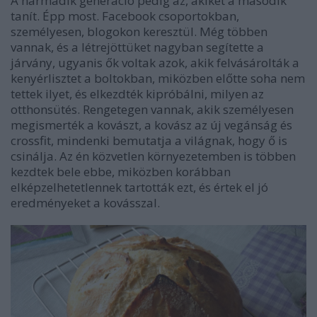
A harmadik generáció pedig az, akiket a második
tanít. Épp most. Facebook csoportokban,
személyesen, blogokon keresztül. Még többen
vannak, és a létrejöttüket nagyban segítette a
járvány, ugyanis ők voltak azok, akik felvásárolták a
kenyérlisztet a boltokban, miközben előtte soha nem
tettek ilyet, és elkezdték kipróbálni, milyen az
otthonsütés. Rengetegen vannak, akik személyesen
megismerték a kovászt, a kovász az új vegánság és
crossfit, mindenki bemutatja a világnak, hogy ő is
csinálja. Az én közvetlen környezetemben is többen
kezdtek bele ebbe, miközben korábban
elképzelhetetlennek tartották ezt, és értek el jó
eredményeket a kovásszal.