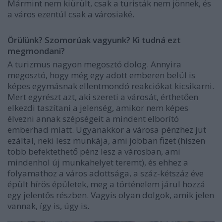
Mármint nem kiürült, csak a turisták nem jönnek, és
a város ezentúl csak a városiaké.
Örülünk? Szomorúak vagyunk? Ki tudná ezt
megmondani?
A turizmus nagyon megosztó dolog. Annyira
megosztó, hogy még egy adott emberen belül is
képes egymásnak ellentmondó reakciókat kicsikarni.
Mert egyrészt azt, aki szereti a városát, érthetően
elkezdi taszítani a jelenség, amikor nem képes
élvezni annak szépségeit a mindent elborító
emberhad miatt. Ugyanakkor a városa pénzhez jut
ezáltal, neki lesz munkája, ami jobban fizet (hiszen
több befektethető pénz lesz a városban, ami
mindenhol új munkahelyet teremt), és ehhez a
folyamathoz a város adottsága, a száz-kétszáz éve
épült hírös épületek, meg a történelem járul hozzá
egy jelentős részben. Vagyis olyan dolgok, amik jelen
vannak, így is, úgy is.