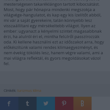
mesterségesen takaréklángon tartott kibocsátást.
Most, hogy pár hónapra mindenki megszokja a
világvége-hangulatot, és kap egy kis ízelítőt abból,
mi vár a saját gyerekeire, talán könnyebb lesz
visszaállítani egy mérsékeltebb világot. Ilyen az
ember: ugyanazt a kényelmi szintet magasabbnak
érzi, ha alulról éri el, mintha felülről passzírozzák
oda. Ki kellene használni ezt az időszakot arra, hogy
előkészítünk valami rendes klímaegyezményt, és
nem évekig tökölés lesz, hanem végre valami, ami a
mai világra reflektál, és gyors megoldásokat vázol
fel.
Címkék:
turizmus
klíma