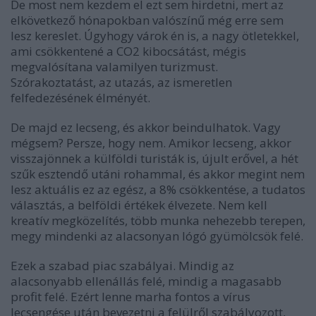
De most nem kezdem el ezt sem hirdetni, mert az
elkövetkező hónapokban valószínű még erre sem
lesz kereslet. Úgyhogy várok én is, a nagy ötletekkel,
ami csökkentené a CO2 kibocsátást, mégis
megvalósítana valamilyen turizmust.
Szórakoztatást, az utazás, az ismeretlen
felfedezésének élményét.
De majd ez lecseng, és akkor beindulhatok. Vagy
mégsem? Persze, hogy nem. Amikor lecseng, akkor
visszajönnek a külföldi turisták is, újult erővel, a hét
szűk esztendő utáni rohammal, és akkor megint nem
lesz aktuális ez az egész, a 8% csökkentése, a tudatos
választás, a belföldi értékek élvezete. Nem kell
kreatív megközelítés, több munka nehezebb terepen,
megy mindenki az alacsonyan lógó gyümölcsök felé.
Ezek a szabad piac szabályai. Mindig az
alacsonyabb ellenállás felé, mindig a magasabb
profit felé. Ezért lenne marha fontos a vírus
lecsengése után bevezetni a felülről szabályozott,