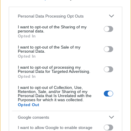
egyik napról a másikra nullára visszaesni,
third parties.
könnyedén, a turisták számára kevésbé fájó módon.
Please note that this website/app uses one or more Google
Personal Data Processing Opt Outs
Ezt az állítást most látjuk a gyakorlatban: hogyan
services and may gather and store information including but
lehet egyik napról a másikra felhagyni 8%-kal? Így.
not limited to your visit or usage behaviour. You may click to
I want to opt-out of the Sharing of my
(Nyilván nem a teljes 8% tűnik el világszerte, csak
personal data.
grant or deny consent to Google and its third-party tags to
bizonyos helyszíneken palózik az iparág teljesen.)
Opted In
use your data for below specified purposes in below Google
consent section.
I want to opt-out of the Sale of my
A turistáknak nem fáj, majd utaznak később, de
Personal Data.
akkor kinek rossz ez? Azoknak, akik a turistákból
Opted In
élnek. Számukra épp olyan hirtelen csökkent nulla
I want to opt-out of processing my
közelire a bevételük, ahogy nulla közelire csökkent a
Personal Data for Targeted Advertising.
korábban a mostanra fertőzött területekre érkező
Opted In
turisták károsanyag-kibocsátása, és ahogy szinte
nullára csökkent a városok ebből származó adó- és
I want to opt-out of Collection, Use,
Retention, Sale, and/or Sharing of my
befektetési haszna.
Personal Data that Is Unrelated with the
Purposes for which it was collected.
Opted Out
Amikor klímaegyezményről beszélünk, nem
véletlenül voltak a politikusok mindig nagyon
Google consents
óvatosak. Érthetetlennek tartottuk, hogy miközben
fizikai modellek által kiszámolt ütemben jön felénk a
I want to allow Google to enable storage