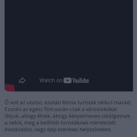
Ő volt az utolsó, ezután Róma turisták nélkül marad.
Ezután az egész film során csak a városlakókat
látjuk, ahogy élnek, ahogy kényelmesen sétálgatnak
a nekik, meg a belföldi turistáknak méretezett
évszázados, vagy épp ezeréves helyszíneken.