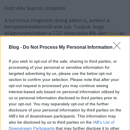
Fotó: Alex Suprun, Unsplash
A turizmus megosztó dolog akkor is, amikor a
környezetvédelemről esik szó. Tudjuk, hogy
világviszonylatban a CO2 kibocsátás 8%-áért
felel
az
ágazat. Az sok? Igen, rengeteg. Főleg ha
meggondoljuk, hogy ez egy dinamikusan növekvő
Blog -
Do Not Process My Personal Information
szám, ráadásul kizárólag az emberek szórakozni
vágyása mozgatja az egészet. Áramot, ipari
If you wish to opt-out of the sale, sharing to third parties, or
termékeket, autót használunk az élet alapvetőbb
processing of your personal or sensitive information for
szükségleteihez, de a turizmus száz százalékban
targeted advertising by us, please use the below opt-out
hobbi. Mondhatnám, hogy luxus, de mára már nem
section to confirm your selection. Please note that after your
az, csak ebben az összefüggésben.
opt-out request is processed you may continue seeing
interest-based ads based on personal information utilized by
Ráadásul míg minden más nagy kibocsátó
us or personal information disclosed to third parties prior to
(energiaszektor, ipar, autók, szállítmányozás)
your opt-out. You may separately opt-out of the further
számára iszonyú költséges beruházásokat és
disclosure of your personal information by third parties on the
folyamatváltásokat kell bevezetni ahhoz, hogy
IAB’s list of downstream participants. This information may
képesek legyenek olyan csökkenést elérni, ami felér a
also be disclosed by us to third parties on the
IAB’s List of
turizmus kibocsátásával, addig a turizmus képes
Downstream Participants
that may further disclose it to other