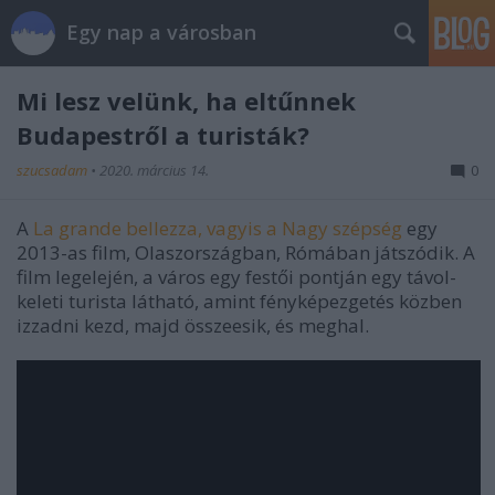
Egy nap a városban
Mi lesz velünk, ha eltűnnek
Budapestről a turisták?
szucsadam
•
2020. március 14.
0
A
La grande bellezza, vagyis a Nagy szépség
egy
2013-as film, Olaszországban, Rómában játszódik. A
film legelején, a város egy festői pontján egy távol-
keleti turista látható, amint fényképezgetés közben
izzadni kezd, majd összeesik, és meghal.