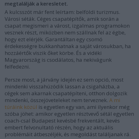
megtalálják a keresletet.
A kulcsszót már fent leírtam: belföldi turizmus.
Városi séták. Céges csapatépítők, amik során a
csapat megismeri a várost, izgalmas programokon
vesznek részt, miközben nem szállnak fel az égbe,
hogy ezt elérjék. Garantáltan egy csomó
érdekességre bukkanhatnak a saját városukban, ha
hozzáértők viszik őket körbe. És a vidéki
Magyarország is csodálatos, ha nekivágunk
felfedezni.
Persze most, a járvány idején ez sem opció, most
mindenki visszahúzódik lassan a csigaházba, a
cégek sem akarnak csapatépíteni, otthon dolgozik
mindenki, összejöveteleket nem terveznek.
A mi
túráink közül
is egyetlen egy van, ami ilyenkor még
szóba jöhet: amikor egyetlen résztvevő sétál egyetlen
coach-csal Budapest kevésbé frekventált, kevés
embert felvonultató részén, hogy az aktuális
problémáit átbeszéljék, és megoldást találjanak rá.