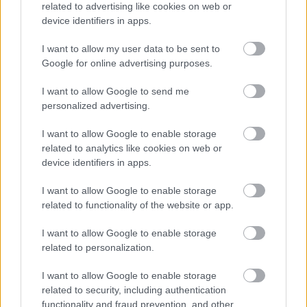
szartenger, mégsem csökkentenek olyan ütemben,
related to advertising like cookies on web or
hogy ennek a jövőbeni kárait enyhítsük, és inkább
device identifiers in apps.
látszatintézkedéseket tesznek. Most látjuk a
gyakorlatban, hogy mit jelent egy gyors 8%:
I want to allow my user data to be sent to
padlófogást, sokaknak. Ez a szükséges fájdalom,
Google for online advertising purposes.
ami a CO2 kibocsátás drasztikus csökkentésével jár,
mindenki sejtette, de a gyakorlatban senki nem
I want to allow Google to send me
personalized advertising.
látta. Fogjuk fel ezt pár hónapos demónak.
I want to allow Google to enable storage
Mindenki tudja, hogy elméletben fáj a bolygó
related to analytics like cookies on web or
fenntarthatóvá tétele, de amikor a saját életében
device identifiers in apps.
jelentkezik a fájdalom, akkor hirtelen már nem
tartja jó ötletnek ezt a tudatosságot.
I want to allow Google to enable storage
related to functionality of the website or app.
Ne értsetek félre, együtt érzek a szektorral, főleg az
idegenvezetőkkel, akiknek nincs tőketartalékuk,
I want to allow Google to enable storage
akiknek, ha jönnek holnap turisták, akkor lesz
related to personalization.
pénzük, ha nem, akkor meg nem. És eddig jöttek ám
rendesen: tavaly év végén mindenki szörnyülködve
I want to allow Google to enable storage
küldte körbe a képeket, amin kígyózó sorok
related to security, including authentication
láthatóak a város főbb nevezetességeinél, a Newyork
functionality and fraud prevention, and other