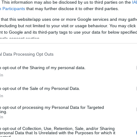
. This information may also be disclosed by us to third parties on the
IA
ko
Participants
that may further disclose it to other third parties.
kö
 a kamera láttán máris megmutatja a fogait,
kü
 that this website/app uses one or more Google services and may gath
cs az az őrült kapkodás, darálós kajagyártás,
la
including but not limited to your visit or usage behaviour. You may click 
, mintha otthon lenne.
me
 to Google and its third-party tags to use your data for below specifi
n
ogle consent section.
pé
rá
l Data Processing Opt Outs
ru
(
8
o opt-out of the Sharing of my personal data.
sz
In
(
6
új
o opt-out of the Sale of my Personal Data.
(
1
In
vá
v
to opt-out of processing my Personal Data for Targeted
(
2
ing.
vi
In
zö
o opt-out of Collection, Use, Retention, Sale, and/or Sharing
ersonal Data that Is Unrelated with the Purposes for which it
lected.