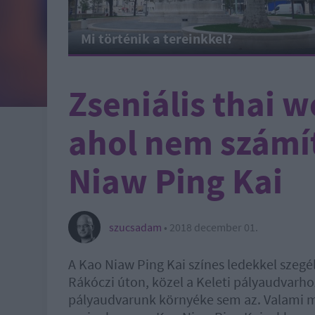
Mi történik a tereinkkel?
Zseniális thai w
ahol nem számí
Niaw Ping Kai
szucsadam
•
2018 december 01.
A Kao Niaw Ping Kai színes ledekkel szegél
Rákóczi úton, közel a Keleti pályaudvarho
pályaudvarunk környéke sem az. Valami mé