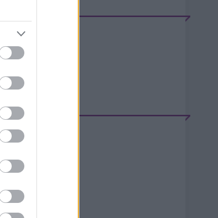
EEDEK
S 2.0
jegyzések
,
kommentek
tom
jegyzések
,
kommentek
ELÉPÉS