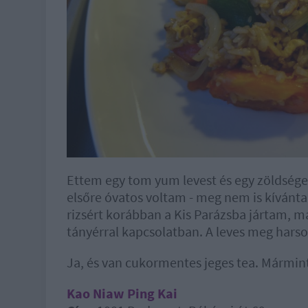
Ettem egy tom yum levest és egy zöldsége
elsőre óvatos voltam - meg nem is kívántam 
rizsért korábban a Kis Parázsba jártam, m
tányérral kapcsolatban. A leves meg harso
Ja, és van cukormentes jeges tea. Mármi
Kao Niaw Ping Kai