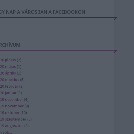
GY NAP A VÁROSBAN A FACEBOOKON
RCHÍVUM
20 június
(
2
)
20 május
(
1
)
20 április
(
1
)
20 március
(
5
)
20 február
(
8
)
20 január
(
9
)
19 december
(
4
)
019 november
(
9
)
19 október
(
10
)
19 szeptember
(
5
)
19 augusztus
(
8
)
ovább
...