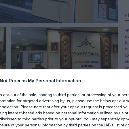
C
aj
be
bu
bu
(
1
e
ép
fe
fe
Not Process My Personal Information
(
8
gy
to opt-out of the sale, sharing to third parties, or processing of your per
(
4
formation for targeted advertising by us, please use the below opt-out s
uk a kis táblát, hogy önkiszolgálás zajlik, vagyis
ja
r selection. Please note that after your opt-out request is processed y
ka
eing interest-based ads based on personal information utilized by us or
udvariasságnak a nehezebben értelmezhető jeleit
ká
disclosed to third parties prior to your opt-out. You may separately opt-
 kivehetjük a hűtőből, a konyhából kikiabálnak,
(
1
losure of your personal information by third parties on the IAB’s list of
ehát.