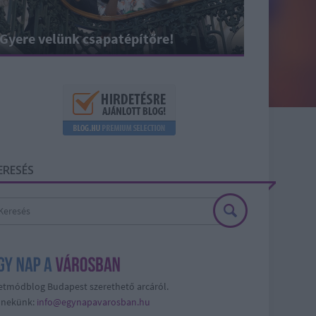
Gyere velünk csapatépítőre!
ERESÉS
etmódblog Budapest szerethető arcáról.
j nekünk:
info@egynapavarosban.hu