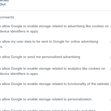
F
Out
RS
consents
be
o allow Google to enable storage related to advertising like cookies on
A
evice identifiers in apps.
be
jobb szót. Csodálatosan friss, legfeljebb ezt.
, a harcsapaprikásnak sem árt, ha nemrég fogott
o allow my user data to be sent to Google for online advertising
önösen meghálálja a dolgot. Így lehet igazán
s.
B
to allow Google to send me personalized advertising.
o allow Google to enable storage related to analytics like cookies on
evice identifiers in apps.
o allow Google to enable storage related to functionality of the website
o allow Google to enable storage related to personalization.
o allow Google to enable storage related to security, including