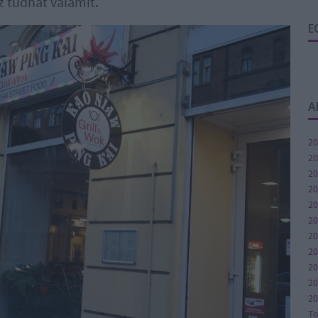
z tudhat valamit.
E
A
20
20
20
20
20
20
20
2
20
20
20
T