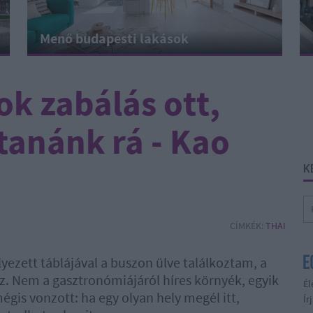
Menő budapesti lakások
ok zabálás ott,
tanánk rá - Kao
K
CÍMKÉK:
THAI
yezett táblájával a buszon ülve találkoztam, a
z. Nem a gasztronómiájáról híres környék, egyik
Él
gis vonzott: ha egy olyan hely megél itt,
Ír