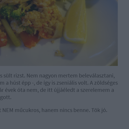
s sült rizst. Nem nagyon mertem beleválasztani,
a húst épp -, de így is zseniális volt. A zöldséges
ár évek óta nem, de itt újjáéledt a szerelemem a
gott.
nt NEM műcukros, hanem nincs benne. Tök jó.