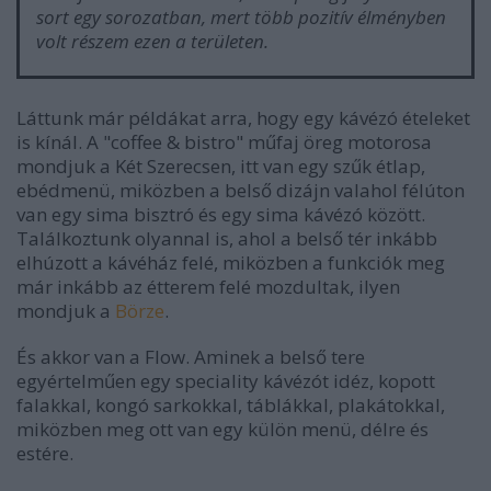
sort egy sorozatban, mert több pozitív élményben
volt részem ezen a területen.
Láttunk már példákat arra, hogy egy kávézó ételeket
is kínál. A "coffee & bistro" műfaj öreg motorosa
mondjuk a Két Szerecsen, itt van egy szűk étlap,
ebédmenü, miközben a belső dizájn valahol félúton
van egy sima bisztró és egy sima kávézó között.
Találkoztunk olyannal is, ahol a belső tér inkább
elhúzott a kávéház felé, miközben a funkciók meg
már inkább az étterem felé mozdultak, ilyen
mondjuk a
Börze
.
És akkor van a Flow. Aminek a belső tere
egyértelműen egy speciality kávézót idéz, kopott
falakkal, kongó sarkokkal, táblákkal, plakátokkal,
miközben meg ott van egy külön menü, délre és
estére.