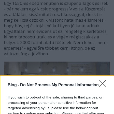
Egy 1650-es ebédmenüben is szuper állagok és ízek
- bár nekem egy kicsit progresszív volt a fűszerezés
és a tálálás, kiszámított rusztikussággal, de ezt is
meg kell csak szokni -, viszont hatalmas elismerés,
hogy hús, tej és tojás nélkül ilyen jó kaját adnak.
Egyáltalán nem evidens út ez, rengeteg kísérletezés,
ki nem taposott utak, és a végén mégiscsak ez a
helyzet: 2000 forint alatti főételek. Nem lehet - nem
érdemes? - egyelőre többet kérni itthon, de ez
változni fog a jövőben.
Blog -
Do Not Process My Personal Information
If you wish to opt-out of the sale, sharing to third parties, or
processing of your personal or sensitive information for
targeted advertising by us, please use the below opt-out
section to confirm your selection. Please note that after your