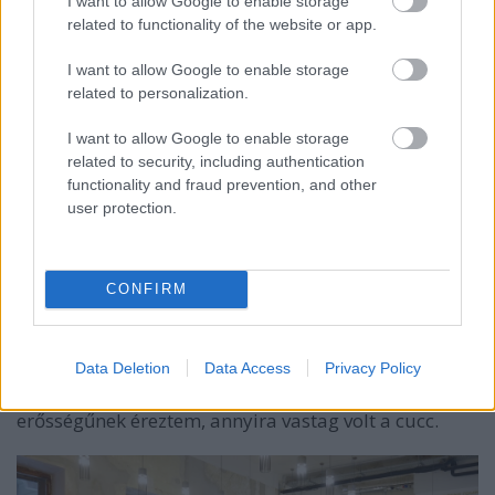
I want to allow Google to enable storage
related to functionality of the website or app.
I want to allow Google to enable storage
related to personalization.
I want to allow Google to enable storage
related to security, including authentication
functionality and fraud prevention, and other
user protection.
Hatalmas a belső tér, rengeteg hely van itt, egy egész
vegán futballszakosztály képes itt egyszerre enni-
inni. Különleges kávékat is tesznek a darálóba,
CONFIRM
kezdőknek inkább egy jó kis filteres kávét javaslok,
nagyon kellemes erősség és ízek, ráadásul fél óráig
lehet kortyolgatni a kávét. Izmos élményre vágyók
Data Deletion
Data Access
Privacy Policy
kérjenek presszót, én erre a kérésemre valamiért
dupla presszót kaptam, amit ráadásul ristretto
erősségűnek éreztem, annyira vastag volt a cucc.