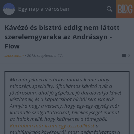
Egy nap a városban
Kávézó és bisztró eddig nem látott
szerelemgyereke az Andrássyn -
Flow
szucsadam
•
2018. szeptember 17.
0
Ma már felmérni is óriási munka lenne, hány
minőségi, speciality, újhullámos kávézó nyílt a
fővárosban, ahol jó gépeken, jó darálóval jó kávét
készítenek, és a kapuccsínót hírből sem ismerik.
Annyira nagy a verseny, hogy egy-egy egység már
különálló szolgáltatásokat, tevékenységet is kínál
az italok mellé, hogy kitűnjenek a tömegből.
Korábban már írtam egy összeállítást
a
multifunkciós kávézókról, most pedig folytatom a