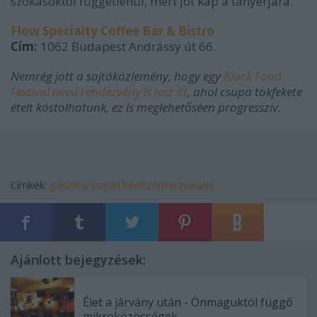
szokásoktól függetlenül, mert jót kap a tányérjára.
Flow Specialty Coffee Bar & Bistro
Cím:
1062 Budapest Andrássy út 66.
Nemrég jött a sajtóközlemény, hogy egy
Black Food
Festival nevű rendezvény is lesz itt
, ahol csupa tökfekete
ételt kóstolhatunk, ez is meglehetőséen progresszív.
Címkék:
gasztro
vegán
kávézópluszvalami
Ajánlott bejegyzések:
Élet a járvány után - Önmaguktól függő
mikroközösségek