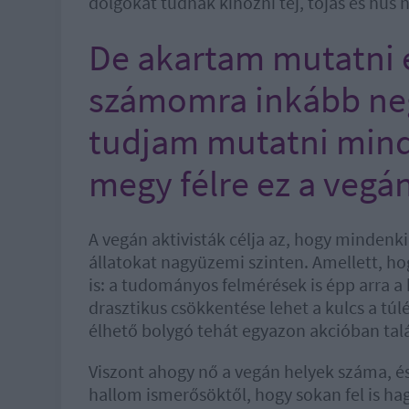
dolgokat tudnak kihozni tej, tojás és hús n
De akartam mutatni 
számomra inkább neg
tudjam mutatni mind
megy félre ez a vegá
A vegán aktivisták célja az, hogy mindenki
állatokat nagyüzemi szinten. Amellett, ho
is: a tudományos felmérések is épp arra a
drasztikus csökkentése lehet a kulcs a túl
élhető bolygó tehát egyazon akcióban talá
Viszont ahogy nő a vegán helyek száma, és
hallom ismerősöktől, hogy sokan fel is hag