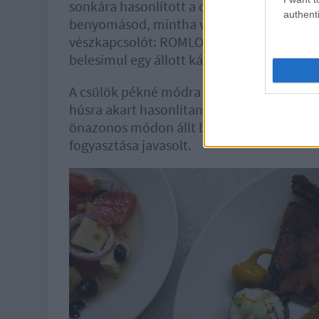
sonkára hasonlított a cucc, de az íze vala
authenti
benyomásod, mintha valami régen állott h
vészkapcsolót: ROMLOTT, ROMLOTT! Lenyu
belesimul egy állott káposzta aromába, é
A csülök pékné módra hasonló képességek
húsra akart hasonlítani. A rántott répa egé
önazonos módon állt bele a vegán kérdé
fogyasztása javasolt.