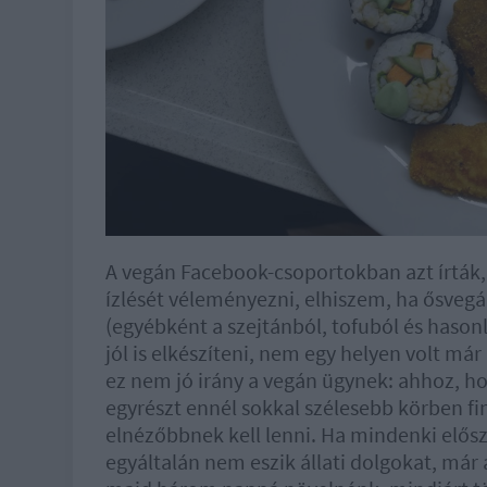
A vegán Facebook-csoportokban azt írták, 
ízlését véleményezni, elhiszem, ha ősveg
(egyébként a szejtánból, tofuból és hason
jól is elkészíteni, nem egy helyen volt má
ez nem jó irány a vegán ügynek: ahhoz, hog
egyrészt ennél sokkal szélesebb körben f
elnézőbbnek kell lenni. Ha mindenki elősz
egyáltalán nem eszik állati dolgokat, már 