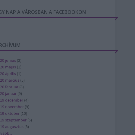
GY NAP A VÁROSBAN A FACEBOOKON
RCHÍVUM
20 június
(
2
)
20 május
(
1
)
20 április
(
1
)
20 március
(
5
)
20 február
(
8
)
20 január
(
9
)
19 december
(
4
)
019 november
(
9
)
19 október
(
10
)
19 szeptember
(
5
)
19 augusztus
(
8
)
ovább
...