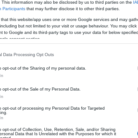
. This information may also be disclosed by us to third parties on the
IA
ko
Participants
that may further disclose it to other third parties.
kö
kü
 that this website/app uses one or more Google services and may gath
la
including but not limited to your visit or usage behaviour. You may click 
me
 to Google and its third-party tags to use your data for below specifi
n
ogle consent section.
pé
rá
l Data Processing Opt Outs
ru
(
8
o opt-out of the Sharing of my personal data.
sz
In
(
6
új
o opt-out of the Sale of my Personal Data.
(
1
épességekkel bírnának Budapesten, mint a
In
vá
szek egy próbát. Hátha tudok örömködni nektek
v
to opt-out of processing my Personal Data for Targeted
(
2
ing.
vi
In
zö
o opt-out of Collection, Use, Retention, Sale, and/or Sharing
ersonal Data that Is Unrelated with the Purposes for which it
lected.