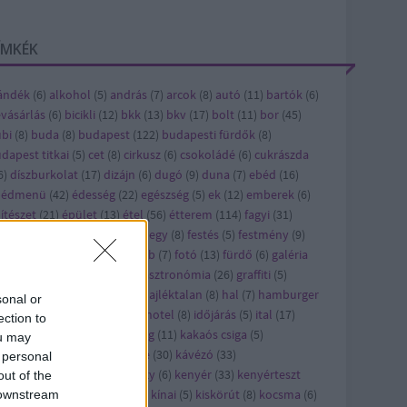
ÍMKÉK
ándék
(
6
)
alkohol
(
5
)
andrás
(
7
)
arcok
(
8
)
autó
(
11
)
bartók
(
6
)
vásárlás
(
6
)
bicikli
(
12
)
bkk
(
13
)
bkv
(
17
)
bolt
(
11
)
bor
(
45
)
bi
(
8
)
buda
(
8
)
budapest
(
122
)
budapesti fürdők
(
8
)
dapest titkai
(
5
)
cet
(
8
)
cirkusz
(
6
)
csokoládé
(
6
)
cukrászda
6
)
díszburkolat
(
17
)
dizájn
(
6
)
dugó
(
9
)
duna
(
7
)
ebéd
(
16
)
bédmenü
(
42
)
édesség
(
22
)
egészség
(
5
)
ek
(
12
)
emberek
(
6
)
ítészet
(
21
)
épület
(
13
)
étel
(
56
)
étterem
(
114
)
fagyi
(
31
)
jlesztés
(
8
)
felújítás
(
24
)
ferihegy
(
8
)
festés
(
5
)
festmény
(
9
)
sztivál
(
10
)
film
(
43
)
flashmob
(
7
)
fotó
(
13
)
fürdő
(
6
)
galéria
)
gaszto
(
10
)
gasztro
(
720
)
gasztronómia
(
26
)
graffiti
(
5
)
orsétterem
(
10
)
gyros
(
17
)
hajléktalan
(
8
)
hal
(
7
)
hamburger
sonal or
7
)
hirdetés
(
27
)
hirdető
(
79
)
hotel
(
8
)
időjárás
(
5
)
ital
(
17
)
ection to
pán
(
7
)
játék
(
58
)
jótékonyság
(
11
)
kakaós csiga
(
5
)
ou may
rácsony
(
21
)
karcsi
(
15
)
kávé
(
30
)
kávézó
(
33
)
 personal
vézópluszvalami
(
7
)
kazinczy
(
6
)
kenyér
(
33
)
kenyérteszt
out of the
2
)
kézműves
(
5
)
kiállítás
(
63
)
kínai
(
5
)
kiskörút
(
8
)
kocsma
(
6
)
 downstream