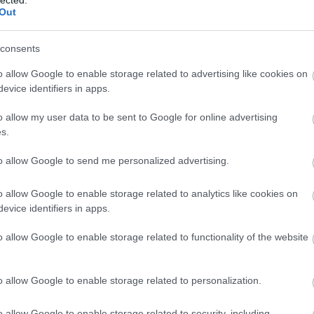
F
Out
RS
consents
be
o allow Google to enable storage related to advertising like cookies on
A
evice identifiers in apps.
be
o allow my user data to be sent to Google for online advertising
s.
B
to allow Google to send me personalized advertising.
o allow Google to enable storage related to analytics like cookies on
evice identifiers in apps.
o allow Google to enable storage related to functionality of the website
o allow Google to enable storage related to personalization.
ánozni egy állat főtt izmának formáját és állagát
zzá élethűen. Sőt, az állag is stimmelt: egy rágós
o allow Google to enable storage related to security, including