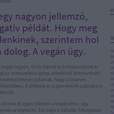
élkül.
E
egy nagyon jellemző,
atív példát. Hogy meg
enkinek, szerintem hol
A
n dolog. A vegán ügy.
20
20
20
 vegán legyen, és ne öljünk le és használjunk ki
20
gy ez szimpatikus igény, véletlenül fenntartható
20
 következtetésre jutottak, hogy a húsevés
20
20
élésünkben. A jófejség és a gyerekeink számára is
2
lkozik.
20
20
 térnek át egyre többen a vegán létre, úgy
20
ynak az egésszel. Túl nagy a vállalás, túlságosan
T