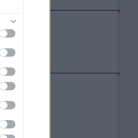
EEDEK
S 2.0
jegyzések
,
kommentek
tom
jegyzések
,
kommentek
ELÉPÉS