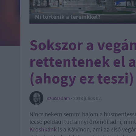
Mi történik a tereinkkel?
Sokszor a vegá
rettentenek el 
(ahogy ez teszi)
szucsadam
•
2018 július 02.
Nincs nekem semmi bajom a húsmentességg
lecsó például tud annyi örömöt adni, min
Kroshkánk
is a Kálvinon, ami az első veg