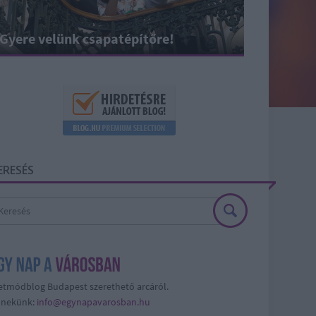
Gyere velünk csapatépítőre!
ERESÉS
etmódblog Budapest szerethető arcáról.
j nekünk:
info@egynapavarosban.hu