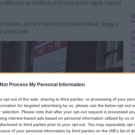
y változás az életben. Ezt nem lehet egyik napról
C
n helyre, azzal a határozott szándékkal, hogy a
t szerezzek.
aj
be
bu
bu
(
1
e
ép
fe
fe
Not Process My Personal Information
(
8
gy
to opt-out of the sale, sharing to third parties, or processing of your per
(
4
formation for targeted advertising by us, please use the below opt-out s
ja
r selection. Please note that after your opt-out request is processed y
ka
eing interest-based ads based on personal information utilized by us or
ká
disclosed to third parties prior to your opt-out. You may separately opt-
(
1
losure of your personal information by third parties on the IAB’s list of