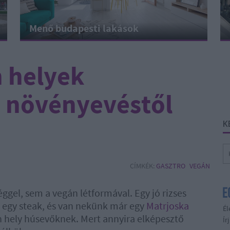
Menő budapesti lakások
n helyek
a növényevéstől
K
CÍMKÉK:
GASZTRO
VEGÁN
el, sem a vegán létformával. Egy jó rizses
t egy steak, és van nekünk már egy
Matrjoska
Él
án hely húsevőknek. Mert annyira elképesztő
Ír