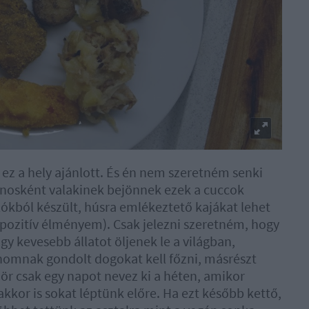
ez a hely ajánlott. És én nem szeretném senki
ánosként valakinek bejönnek ezek a cuccok
lókból készült, húsra emlékeztető kajákat lehet
r pozitív élményem). Csak jelezni szeretném, hogy
y kevesebb állatot öljenek le a világban,
inomnak gondolt dogokat kell főzni, másrészt
ör csak egy napot nevez ki a héten, amikor
akkor is sokat léptünk előre. Ha ezt később kettő,