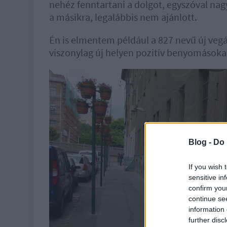
nehéz fenntartani a dolgot, egyszóval nag
a másikra, legalábbis nem ajánlott.
Én is elmentem például a 827 nevű új vegá
viszonylag új helyen pozitív benyomásoka
Blog -
Do 
If you wish 
sensitive in
confirm you
continue se
information 
further disc