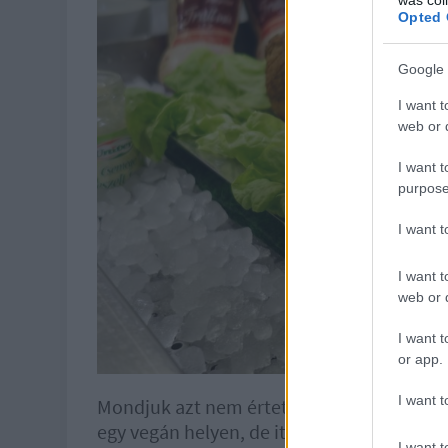
Opted 
Google 
I want t
web or d
I want t
purpose
I want 
I want t
web or d
I want t
or app.
I want t
Mondjuk azt nem értettem, miért kell leut
egy vegán helyen, de itt ez történt, mégho
I want t