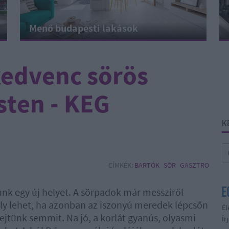
Menő budapesti lakások
kedvenc sörös
ten - KEG
K
CÍMKÉK:
BARTÓK
SÖR
GASZTRO
lunk egy új helyet. A sörpadok már messziről
ély lehet, ha azonban az iszonyú meredek lépcsőn
Él
jtünk semmit. Na jó, a korlát gyanús, olyasmi
Ír