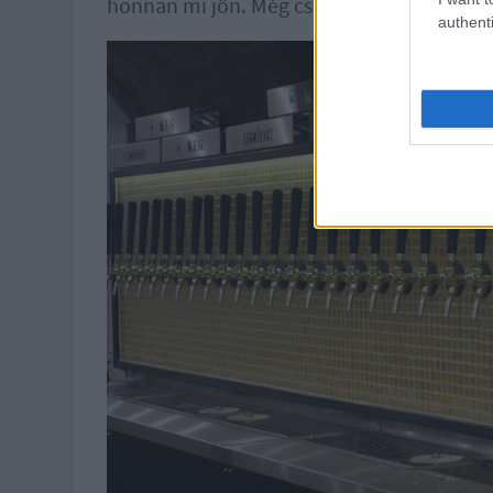
honnan mi jön. Még csak számozás sincs, 
authenti