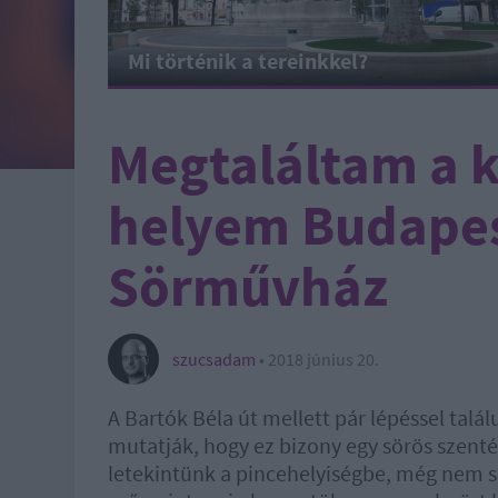
Mi történik a tereinkkel?
Megtaláltam a 
helyem Budapes
Sörművház
szucsadam
•
2018 június 20.
A Bartók Béla út mellett pár lépéssel talá
mutatják, hogy ez bizony egy sörös szent
letekintünk a pincehelyiségbe, még nem se