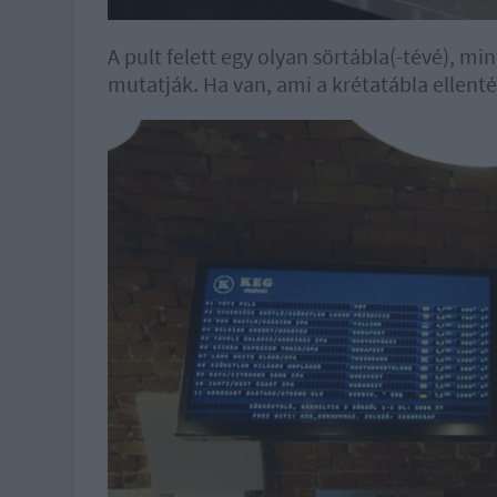
A pult felett egy olyan sörtábla(-tévé), mi
mutatják. Ha van, ami a krétatábla ellenté