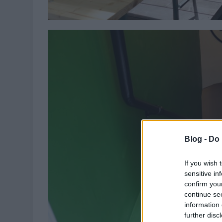
Blog -
Do 
If you wish 
sensitive in
confirm you
continue se
information 
further disc