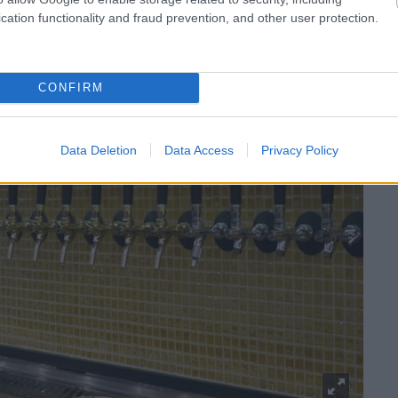
legalábbis én nem láttam ilyesmit.
cation functionality and fraud prevention, and other user protection.
CONFIRM
Data Deletion
Data Access
Privacy Policy