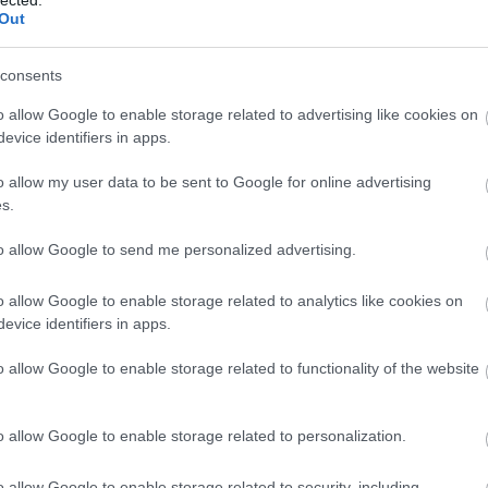
F
Out
RS
consents
be
o allow Google to enable storage related to advertising like cookies on
A
evice identifiers in apps.
be
o allow my user data to be sent to Google for online advertising
s.
B
to allow Google to send me personalized advertising.
o allow Google to enable storage related to analytics like cookies on
evice identifiers in apps.
o allow Google to enable storage related to functionality of the website
sillogó csempefalon 32 karos sörcsapoló látható.
anom sem kell. Tovább borzolták a kedélyeket
o allow Google to enable storage related to personalization.
nem árulkodik a külvilágnak arra vonatkozóan,
o allow Google to enable storage related to security, including