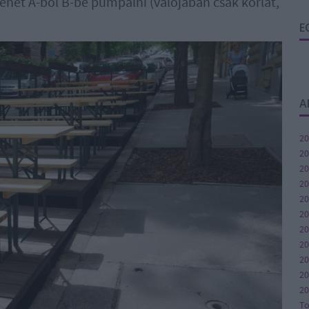
lehet A-ból B-be pumpálni (valójában csak korlát,
E
A
20
20
20
20
20
20
20
2
20
20
20
T