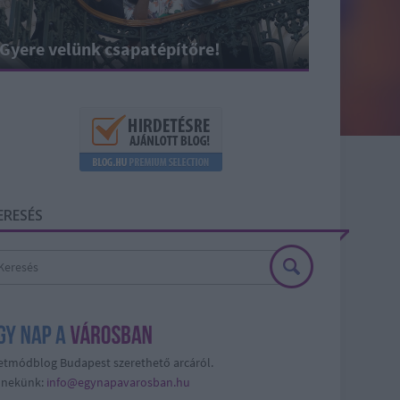
Gyere velünk csapatépítőre!
ERESÉS
etmódblog Budapest szerethető arcáról.
j nekünk:
info@egynapavarosban.hu