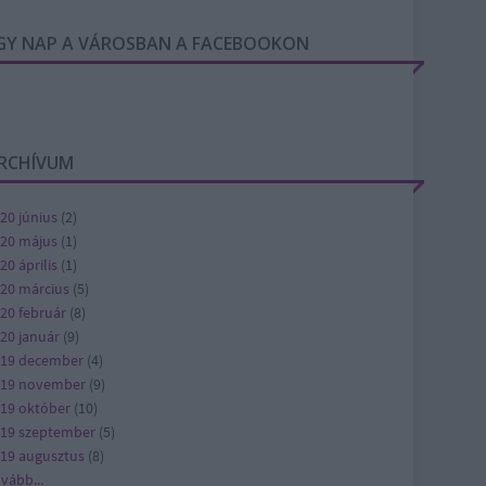
GY NAP A VÁROSBAN A FACEBOOKON
RCHÍVUM
20 június
(
2
)
20 május
(
1
)
20 április
(
1
)
20 március
(
5
)
20 február
(
8
)
20 január
(
9
)
19 december
(
4
)
019 november
(
9
)
19 október
(
10
)
19 szeptember
(
5
)
19 augusztus
(
8
)
ovább
...