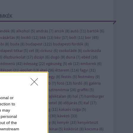
ÍMKÉK
ándék
(
6
)
alkohol
(
5
)
andrás
(
7
)
arcok
(
8
)
autó
(
11
)
bartók
(
6
)
vásárlás
(
6
)
bicikli
(
12
)
bkk
(
13
)
bkv
(
17
)
bolt
(
11
)
bor
(
45
)
bi
(
8
)
buda
(
8
)
budapest
(
122
)
budapesti fürdők
(
8
)
dapest titkai
(
5
)
cet
(
8
)
cirkusz
(
6
)
csokoládé
(
6
)
cukrászda
6
)
díszburkolat
(
17
)
dizájn
(
6
)
dugó
(
9
)
duna
(
7
)
ebéd
(
16
)
bédmenü
(
42
)
édesség
(
22
)
egészség
(
5
)
ek
(
12
)
emberek
(
6
)
ítészet
(
21
)
épület
(
13
)
étel
(
56
)
étterem
(
114
)
fagyi
(
31
)
jlesztés
(
8
)
felújítás
(
24
)
ferihegy
(
8
)
festés
(
5
)
festmény
(
9
)
sztivál
(
10
)
film
(
43
)
flashmob
(
7
)
fotó
(
13
)
fürdő
(
6
)
galéria
)
gaszto
(
10
)
gasztro
(
720
)
gasztronómia
(
26
)
graffiti
(
5
)
orsétterem
(
10
)
gyros
(
17
)
hajléktalan
(
8
)
hal
(
7
)
hamburger
sonal or
7
)
hirdetés
(
27
)
hirdető
(
79
)
hotel
(
8
)
időjárás
(
5
)
ital
(
17
)
ection to
pán
(
7
)
játék
(
58
)
jótékonyság
(
11
)
kakaós csiga
(
5
)
ou may
rácsony
(
21
)
karcsi
(
15
)
kávé
(
30
)
kávézó
(
33
)
 personal
vézópluszvalami
(
7
)
kazinczy
(
6
)
kenyér
(
33
)
kenyérteszt
out of the
2
)
kézműves
(
5
)
kiállítás
(
63
)
kínai
(
5
)
kiskörút
(
8
)
kocsma
(
6
)
 downstream