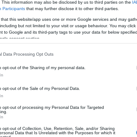
. This information may also be disclosed by us to third parties on the
IA
ko
Participants
that may further disclose it to other third parties.
kö
kü
 that this website/app uses one or more Google services and may gath
rmészetesen nyerstégla falakkal, emellett a
la
including but not limited to your visit or usage behaviour. You may click 
 képzelni.
me
 to Google and its third-party tags to use your data for below specifi
n
ogle consent section.
pé
rá
l Data Processing Opt Outs
ru
(
8
o opt-out of the Sharing of my personal data.
sz
In
(
6
új
o opt-out of the Sale of my Personal Data.
(
1
In
vá
v
to opt-out of processing my Personal Data for Targeted
(
2
ing.
vi
In
zö
o opt-out of Collection, Use, Retention, Sale, and/or Sharing
ersonal Data that Is Unrelated with the Purposes for which it
lected.