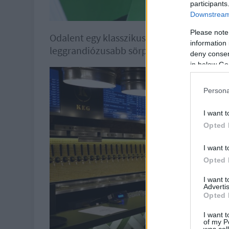
participants
Downstream 
Please note
Odalent egy klasszikus pincét találunk, te
information 
leggrandiózusabb sörpulttal, amit el lehet
deny consent
in below Go
Persona
I want t
Opted 
I want t
Opted 
I want 
Advertis
Opted 
I want t
of my P
was col