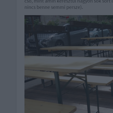
cső, mint amin keresztül nagyon sok sört 
nincs benne semmi persze).