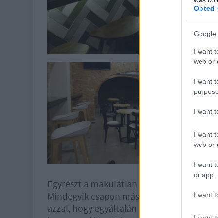
Opted 
Google 
I want t
web or d
I want t
purpose
I want 
I want t
web or d
I want t
or app.
Egyrészt a makulátlan tisztaságra utaló, c
Mindegyik csapon más sör folyik ki, mond
I want t
azzal, hogy egyáltalán semmilyen felirat 
I want t