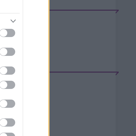
EEDEK
S 2.0
jegyzések
,
kommentek
tom
jegyzések
,
kommentek
ELÉPÉS