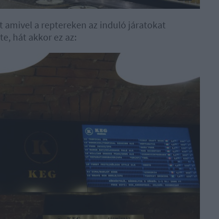
nt amivel a reptereken az induló járatokat
te, hát akkor ez az: