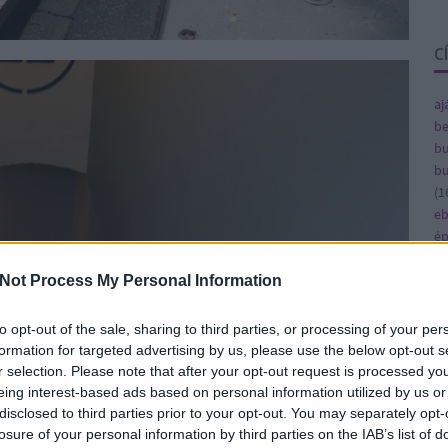
C
aj
be
bu
bu
(
1
e
ép
fe
fe
Not Process My Personal Information
(
8
gy
to opt-out of the sale, sharing to third parties, or processing of your per
(
4
formation for targeted advertising by us, please use the below opt-out s
ja
r selection. Please note that after your opt-out request is processed y
ka
eing interest-based ads based on personal information utilized by us or
ká
disclosed to third parties prior to your opt-out. You may separately opt-
(
1
losure of your personal information by third parties on the IAB’s list of