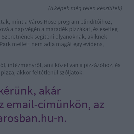
(A képek még télen készültek)
ltak, mint a Város Hőse program elindítóihoz,
ahová a nap végén a maradék pizzákat, és esetleg
. Szeretnének segíteni olyanoknak, akiknek
n Park mellett nem adja magát egy evidens,
ról, intézményről, ami közel van a pizzázóhoz, és
zza, akkor feltétlenül szóljatok.
 kérünk, akár
 email-címünkön, az
arosban.hu-n.