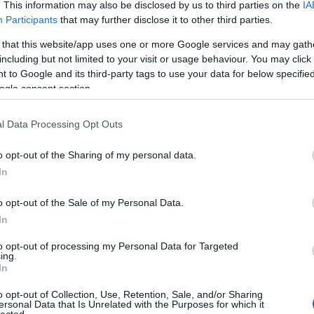
. This information may also be disclosed by us to third parties on the
IA
ko
Participants
that may further disclose it to other third parties.
kö
kü
 that this website/app uses one or more Google services and may gath
la
including but not limited to your visit or usage behaviour. You may click 
me
 to Google and its third-party tags to use your data for below specifi
ndták, hónapokig kóstolgatták, melyik ricotta
n
ogle consent section.
ós a tészta mellé, és azt vették meg, amelyik a
pé
észül, legalább kétszer, kétszer dagasztanak
rá
l Data Processing Opt Outs
ru
l friss alapanyagokkal indulnak neki.
(
8
o opt-out of the Sharing of my personal data.
sz
ul frissen vágják a
In
(
6
új
t található cserepes
o opt-out of the Sale of my Personal Data.
(
1
In
vá
v
to opt-out of processing my Personal Data for Targeted
(
2
ing.
vi
In
szeletekre vágva, nem kell egészet kérni. Mindez a
zö
o opt-out of Collection, Use, Retention, Sale, and/or Sharing
lé járnak, feltétlenül ajánlott a kipróbálás.
ersonal Data that Is Unrelated with the Purposes for which it
lected.