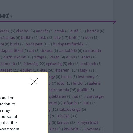
ÍMKÉK
ándék
(
6
)
alkohol
(
5
)
andrás
(
7
)
arcok
(
8
)
autó
(
11
)
bartók
(
6
)
vásárlás
(
6
)
bicikli
(
12
)
bkk
(
13
)
bkv
(
17
)
bolt
(
11
)
bor
(
45
)
bi
(
8
)
buda
(
8
)
budapest
(
122
)
budapesti fürdők
(
8
)
dapest titkai
(
5
)
cet
(
8
)
cirkusz
(
6
)
csokoládé
(
6
)
cukrászda
6
)
díszburkolat
(
17
)
dizájn
(
6
)
dugó
(
9
)
duna
(
7
)
ebéd
(
16
)
bédmenü
(
42
)
édesség
(
22
)
egészség
(
5
)
ek
(
12
)
emberek
(
6
)
ítészet
(
21
)
épület
(
13
)
étel
(
56
)
étterem
(
114
)
fagyi
(
31
)
jlesztés
(
8
)
felújítás
(
24
)
ferihegy
(
8
)
festés
(
5
)
festmény
(
9
)
sztivál
(
10
)
film
(
43
)
flashmob
(
7
)
fotó
(
13
)
fürdő
(
6
)
galéria
)
gaszto
(
10
)
gasztro
(
720
)
gasztronómia
(
26
)
graffiti
(
5
)
orsétterem
(
10
)
gyros
(
17
)
hajléktalan
(
8
)
hal
(
7
)
hamburger
sonal or
7
)
hirdetés
(
27
)
hirdető
(
79
)
hotel
(
8
)
időjárás
(
5
)
ital
(
17
)
ection to
pán
(
7
)
játék
(
58
)
jótékonyság
(
11
)
kakaós csiga
(
5
)
ou may
rácsony
(
21
)
karcsi
(
15
)
kávé
(
30
)
kávézó
(
33
)
 personal
vézópluszvalami
(
7
)
kazinczy
(
6
)
kenyér
(
33
)
kenyérteszt
out of the
2
)
kézműves
(
5
)
kiállítás
(
63
)
kínai
(
5
)
kiskörút
(
8
)
kocsma
(
6
)
 downstream