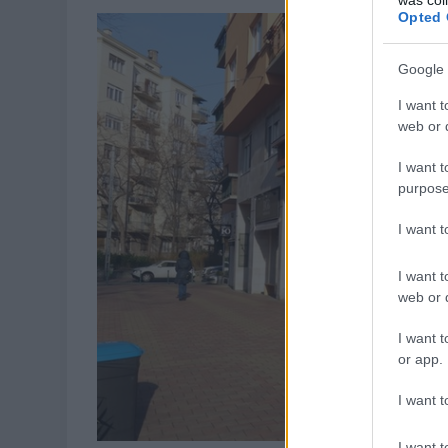
Opted 
Google 
I want t
web or d
I want t
purpose
I want 
I want t
web or d
I want t
or app.
I want t
I want t