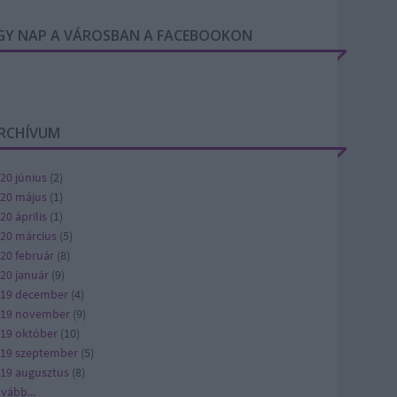
GY NAP A VÁROSBAN A FACEBOOKON
RCHÍVUM
20 június
(
2
)
20 május
(
1
)
20 április
(
1
)
20 március
(
5
)
20 február
(
8
)
20 január
(
9
)
19 december
(
4
)
019 november
(
9
)
19 október
(
10
)
19 szeptember
(
5
)
19 augusztus
(
8
)
ovább
...