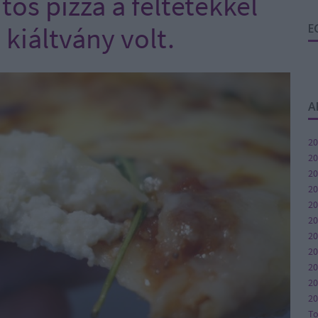
os pizza a feltétekkel
kiáltvány volt.
E
A
20
20
20
20
20
20
20
2
20
20
20
T