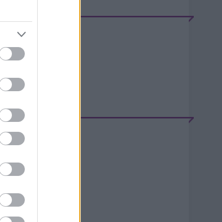
EEDEK
S 2.0
jegyzések
,
kommentek
tom
jegyzések
,
kommentek
ELÉPÉS