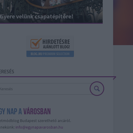
Gyere velünk csapatépítőre!
ERESÉS
etmódblog Budapest szerethető arcáról.
j nekünk:
info@egynapavarosban.hu