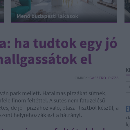
Menő budapesti lakások
a: ha tudtok egy jó
hallgassátok el
K
CÍMKÉK:
GASZTRO
PIZZA
stván park mellett. Hatalmas pizzákat sütnek,
le finom feltéttel. A sütés nem fatüzelésű
, de jó - pizzához való, olasz - lisztből készül, a
szont helyrehozzák ezt a hátrányt.
Él
Ír