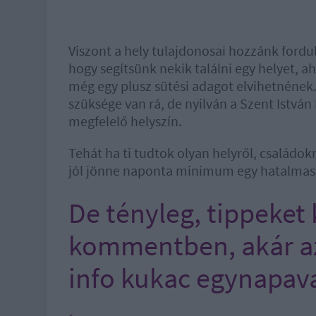
Viszont a hely tulajdonosai hozzánk fordu
hogy segítsünk nekik találni egy helyet, 
még egy plusz sütési adagot elvihetnének
szüksége van rá, de nyilván a Szent Istvá
megfelelő helyszín.
Tehát ha ti tudtok olyan helyről, családok
jól jönne naponta minimum egy hatalmas pi
De tényleg, tippeket
kommentben, akár az
info kukac egynapav