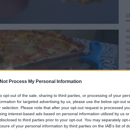
C
aj
be
bu
bu
(
1
e
ép
fe
fe
Not Process My Personal Information
(
8
gy
to opt-out of the sale, sharing to third parties, or processing of your per
(
4
formation for targeted advertising by us, please use the below opt-out s
ja
r selection. Please note that after your opt-out request is processed y
ka
eing interest-based ads based on personal information utilized by us or
ká
disclosed to third parties prior to your opt-out. You may separately opt-
(
1
losure of your personal information by third parties on the IAB’s list of