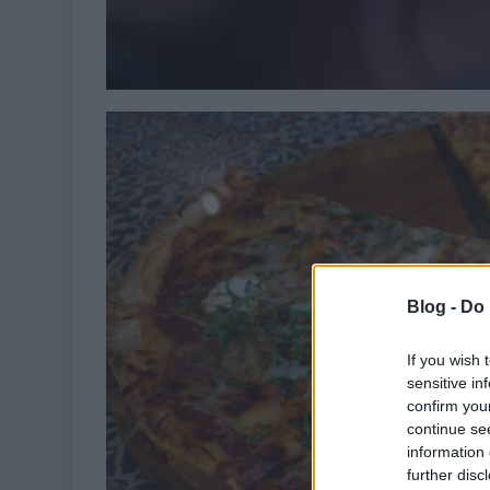
Blog -
Do 
If you wish 
sensitive in
confirm you
continue se
information 
further disc