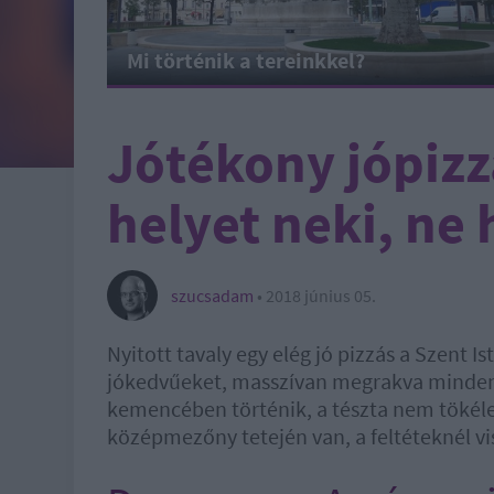
Mi történik a tereinkkel?
Jótékony jópizz
helyet neki, ne 
szucsadam
•
2018 június 05.
Nyitott tavaly egy elég jó pizzás a Szent I
jókedvűeket, masszívan megrakva mindenfé
kemencében történik, a tészta nem tökéletes
középmezőny tetején van, a feltéteknél vi