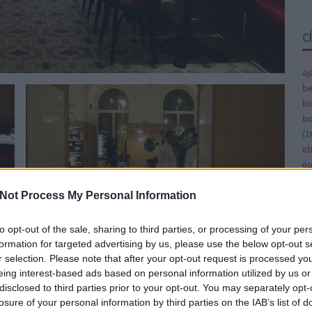
C
aj
be
bu
bu
(
1
e
ép
fe
fe
Not Process My Personal Information
(
8
gy
to opt-out of the sale, sharing to third parties, or processing of your per
(
4
formation for targeted advertising by us, please use the below opt-out s
ja
r selection. Please note that after your opt-out request is processed y
 itt lenni, de jó. A hely a kialakítása miatt nem
ka
eing interest-based ads based on personal information utilized by us or
n kényelmes. Nem is az a klasszikusan elegáns,
ká
disclosed to third parties prior to your opt-out. You may separately opt-
ig fesztelen, de profi. Lehetséges, hogy az
(
1
losure of your personal information by third parties on the IAB’s list of