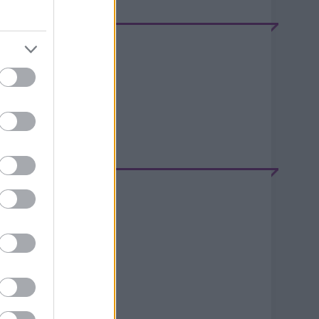
EEDEK
S 2.0
jegyzések
,
kommentek
tom
jegyzések
,
kommentek
ELÉPÉS