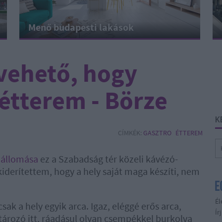
Menő budapesti lakások
vehető, hogy
étterem - Börze
K
CÍMKÉK:
GASZTRO
ÉTTEREM
y
állomása
ez a Szabadság tér közeli kávézó-
 kiderítettem, hogy a hely saját maga készíti, nem
Él
ak a hely egyik arca. Igaz, eléggé erős arca,
Ír
ározó itt, ráadásul olyan csempékkel burkolva