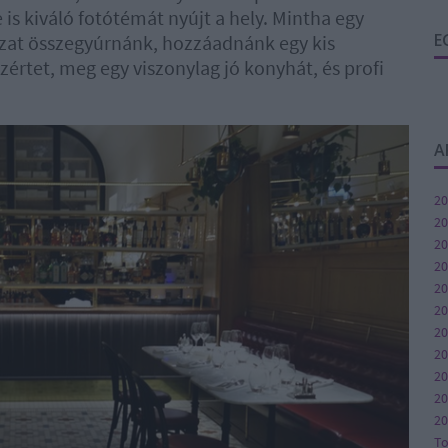
s kiváló fotótémát nyújt a hely. Mintha egy
E
ázat összegyúrnánk, hozzáadnánk egy kis
értet, meg egy viszonylag jó konyhát, és profi
A
20
20
20
20
20
20
20
2
20
20
20
T