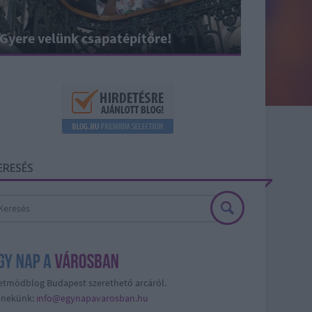
Gyere velünk csapatépítőre!
ERESÉS
etmódblog Budapest szerethető arcáról.
j nekünk:
info@egynapavarosban.hu