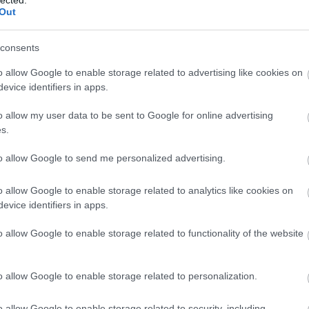
F
Out
RS
consents
be
o allow Google to enable storage related to advertising like cookies on
A
evice identifiers in apps.
be
o allow my user data to be sent to Google for online advertising
s.
B
to allow Google to send me personalized advertising.
o allow Google to enable storage related to analytics like cookies on
evice identifiers in apps.
meg a helyen, annyira kellemes itt lenni (meg
o allow Google to enable storage related to functionality of the website
ajánlata), mind húsos vagy halas, így a vegák
o allow Google to enable storage related to personalization.
kuszkusz saláta, vagy padlizsánkrém. Igaz, ezek is
ságot érzek itt. Egyébként a konyha ügyes:
o allow Google to enable storage related to security, including