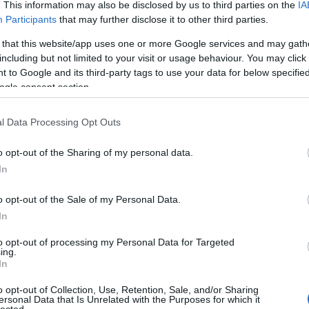
z okai ennek a jó érzésnek, hiszen esélyünk
. This information may also be disclosed by us to third parties on the
IA
ko
Participants
that may further disclose it to other third parties.
arják egymást, sok kis önálló burkok az asztalok.
kö
kü
sténként ahol kell, kellemes félhomályt adnak,
 that this website/app uses one or more Google services and may gath
la
kal. Mindenesetre ha végzel a kajával, nem itt
including but not limited to your visit or usage behaviour. You may click 
me
anem késztetést érzel továbbmenni.
 to Google and its third-party tags to use your data for below specifi
n
ogle consent section.
pé
rá
l Data Processing Opt Outs
ru
(
8
o opt-out of the Sharing of my personal data.
sz
In
(
6
új
o opt-out of the Sale of my Personal Data.
(
1
In
vá
v
to opt-out of processing my Personal Data for Targeted
(
2
ing.
vi
In
zö
o opt-out of Collection, Use, Retention, Sale, and/or Sharing
ersonal Data that Is Unrelated with the Purposes for which it
lected.