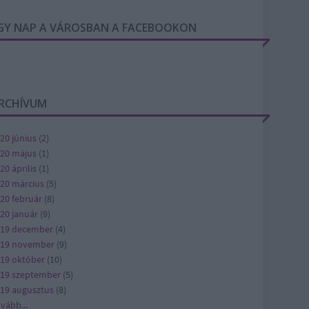
GY NAP A VÁROSBAN A FACEBOOKON
RCHÍVUM
20 június
(
2
)
20 május
(
1
)
20 április
(
1
)
20 március
(
5
)
20 február
(
8
)
20 január
(
9
)
19 december
(
4
)
019 november
(
9
)
19 október
(
10
)
19 szeptember
(
5
)
19 augusztus
(
8
)
ovább
...