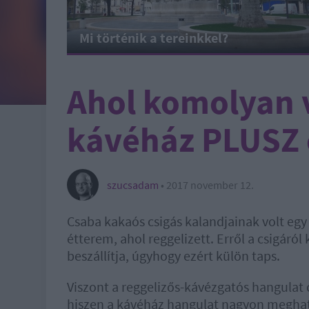
Mi történik a tereinkkel?
Ahol komolyan 
kávéház PLUSZ 
szucsadam
•
2017 november 12.
Csaba kakaós csigás kalandjainak volt eg
étterem, ahol reggelizett. Erről a csigáról
beszállítja, úgyhogy ezért külön taps.
Viszont a reggelizős-kávézgatós hangulat cs
hiszen a kávéház hangulat nagyon meghat