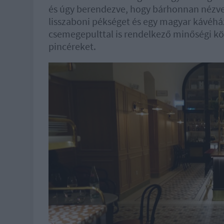
és úgy berendezve, hogy bárhonnan nézve i
lisszaboni pékséget és egy magyar kávéh
csemegepulttal is rendelkező minőségi köz
pincéreket.