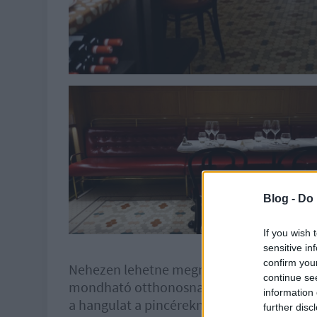
Blog -
Do 
If you wish 
sensitive in
confirm you
Nehezen lehetne megmondani, miért jó érzés
continue se
mondható otthonosnak, nem is kimondotta
information 
a hangulat a pincéreknek köszönhetően ped
further disc