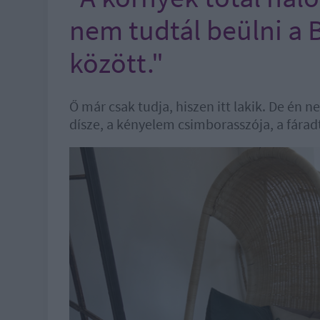
nem tudtál beülni a 
között."
Ő már csak tudja, hiszen itt lakik. De én 
dísze, a kényelem csimborasszója, a fáradt