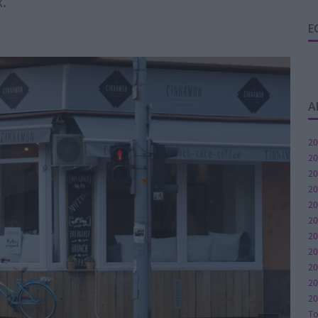
k.
E
A
20
20
20
20
20
20
20
2
20
20
20
T