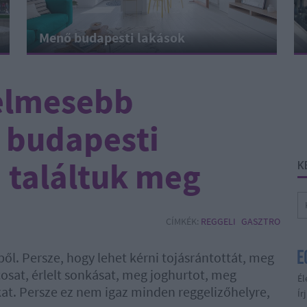
Menő budapesti lakások
yelmesebb
j budapesti
 találtuk meg
K
CÍMKÉK:
REGGELI
GASZTRO
l. Persze, hogy lehet kérni tojásrántottát, meg
cosat, érlelt sonkásat, meg joghurtot, meg
Él
at. Persze ez nem igaz minden reggelizőhelyre,
Ír