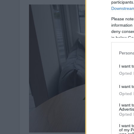
participants
Downstream 
Please note
information 
deny consent
in below Go
Persona
I want t
Opted 
I want t
Opted 
I want 
Advertis
Opted 
I want t
of my P
was col