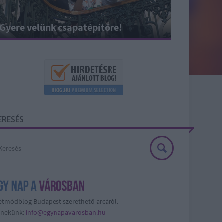
Gyere velünk csapatépítőre!
ERESÉS
etmódblog Budapest szerethető arcáról.
j nekünk:
info@egynapavarosban.hu