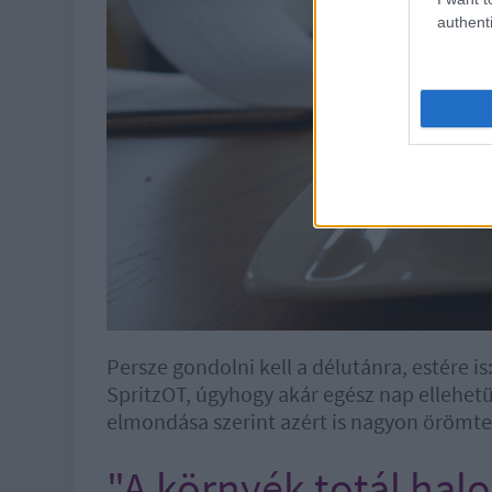
authenti
Persze gondolni kell a délutánra, estére 
SpritzOT, úgyhogy akár egész nap ellehetün
elmondása szerint azért is nagyon örömtel
"A környék totál halo