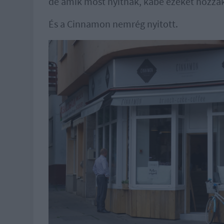
de amik most nyitnak, kábé ezeket hozzá
És a Cinnamon nemrég nyitott.