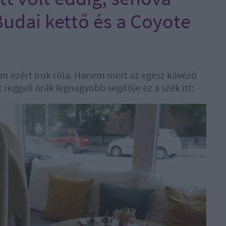
Budai kettő és a Coyote
nem ezért írok róla. Hanem mert az egész kávézó
 reggeli órák legnagyobb segítője ez a szék itt: