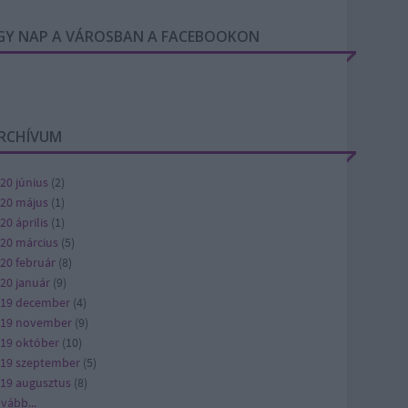
GY NAP A VÁROSBAN A FACEBOOKON
RCHÍVUM
20 június
(
2
)
20 május
(
1
)
20 április
(
1
)
20 március
(
5
)
20 február
(
8
)
20 január
(
9
)
19 december
(
4
)
019 november
(
9
)
19 október
(
10
)
19 szeptember
(
5
)
19 augusztus
(
8
)
ovább
...