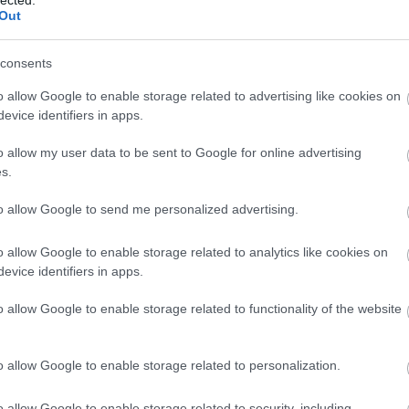
F
Out
RS
consents
be
o allow Google to enable storage related to advertising like cookies on
A
evice identifiers in apps.
be
o allow my user data to be sent to Google for online advertising
” Persze, válaszolom, bár valahol olvasom a falon
s.
ölgy leadja a rendelést, hogy capuccino, a
B
to allow Google to send me personalized advertising.
ogy igazából a cortado lenne a legjobb.
srác. Még nem egyeztettek a hullámokról, de új a
o allow Google to enable storage related to analytics like cookies on
lyen pohárban egyébként még nem kaptam cortadót:
evice identifiers in apps.
o allow Google to enable storage related to functionality of the website
o allow Google to enable storage related to personalization.
o allow Google to enable storage related to security, including