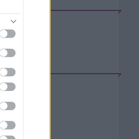
EEDEK
S 2.0
jegyzések
,
kommentek
tom
jegyzések
,
kommentek
ELÉPÉS