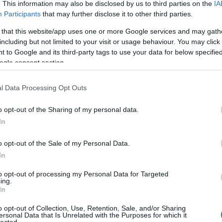
. This information may also be disclosed by us to third parties on the
IA
ko
Participants
that may further disclose it to other third parties.
kö
kü
 that this website/app uses one or more Google services and may gath
la
including but not limited to your visit or usage behaviour. You may click 
me
 to Google and its third-party tags to use your data for below specifi
n
ogle consent section.
pé
rá
l Data Processing Opt Outs
ru
(
8
o opt-out of the Sharing of my personal data.
sz
In
(
6
új
o opt-out of the Sale of my Personal Data.
(
1
In
vá
v
to opt-out of processing my Personal Data for Targeted
(
2
ing.
vi
In
zö
o opt-out of Collection, Use, Retention, Sale, and/or Sharing
ersonal Data that Is Unrelated with the Purposes for which it
lected.