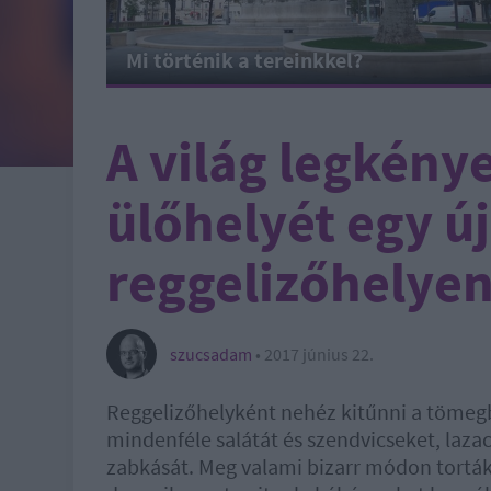
Mi történik a tereinkkel?
A világ legkén
ülőhelyét egy ú
reggelizőhelyen
szucsadam
•
2017 június 22.
Reggelizőhelyként nehéz kitűnni a tömegbő
mindenféle salátát és szendvicseket, laza
zabkását. Meg valami bizarr módon torták