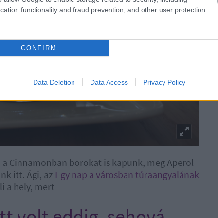
cation functionality and fraud prevention, and other user protection.
CONFIRM
Data Deletion
Data Access
Privacy Policy
is: a Cinnamonban borokat is kapunk, meg Aperol
k itt. Ági, az
Egy nap a városban túraangyalának
i a hely, mert
tt volt eddig, sehová