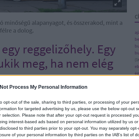
C
 jó minőségű alapanyagot, és összerakod, mint a
élre a dolog.
aj
be
egy reggelizőhely. Egy
bu
bu
ukik meg, ha nem elég
(
1
e
ép
fe
fe
Not Process My Personal Information
(
8
sztjuk, éppen ezért fél lábbal még az ágyban
gy
to opt-out of the sale, sharing to third parties, or processing of your per
ilyennek egy télikertet rendeznénk be a saját
(
4
formation for targeted advertising by us, please use the below opt-out s
leg, andalító zene.
ja
r selection. Please note that after your opt-out request is processed y
ka
eing interest-based ads based on personal information utilized by us or
rt el a helyen, tökéletesen sikerült ezt
ká
disclosed to third parties prior to your opt-out. You may separately opt-
n.
(
1
losure of your personal information by third parties on the IAB’s list of