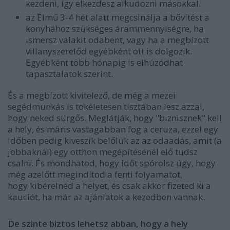
kezdeni, így elkezdesz alkudozni másokkal.
az Elmű 3-4 hét alatt megcsinálja a bővítést a
konyhához szükséges árammennyiségre, ha
ismersz valakit odabent, vagy ha a megbízott
villanyszerelőd egyébként ott is dolgozik.
Egyébként több hónapig is elhúzódhat
tapasztalatok szerint.
És a megbízott kivitelező, de még a mezei
segédmunkás is tökéletesen tisztában lesz azzal,
hogy neked sürgős. Meglátják, hogy "biznisznek" kell
a hely, és máris vastagabban fog a ceruza, ezzel egy
időben pedig kiveszik belőlük az az odaadás, amit (a
jobbaknál) egy otthon megépítésénél elő tudsz
csalni. És mondhatod, hogy időt spórolsz úgy, hogy
még azelőtt megindítod a fenti folyamatot,
hogy kibérelnéd a helyet, és csak akkor fizeted ki a
kauciót, ha már az ajánlatok a kezedben vannak.
De szinte biztos lehetsz abban, hogy a hely