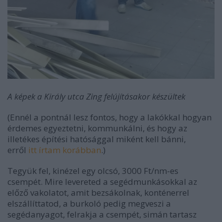
A képek a Király utca Zing felújításakor készültek
(Ennél a pontnál lesz fontos, hogy a lakókkal hogyan
érdemes egyeztetni, kommunkálni, és hogy az
illetékes építési hatósággal miként kell bánni,
erről
itt írtam korábban
.)
Tegyük fel, kinézel egy olcsó, 3000 Ft/nm-es
csempét. Mire levereted a segédmunkásokkal az
előző vakolatot, amit bezsákolnak, konténerrel
elszállíttatod, a burkoló pedig megveszi a
segédanyagot, felrakja a csempét, simán tartasz