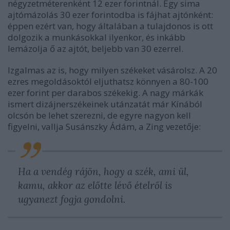
négyzetméterenként 12 ezer forintnál. Egy sima
ajtómázolás 30 ezer forintodba is fájhat ajtónként:
éppen ezért van, hogy általában a tulajdonos is ott
dolgozik a munkásokkal ilyenkor, és inkább
lemázolja ő az ajtót, beljebb van 30 ezerrel.
Izgalmas az is, hogy milyen székeket vásárolsz. A 20
ezres megoldásoktól eljuthatsz könnyen a 80-100
ezer forint per darabos székekig. A nagy márkák
ismert dizájnerszékeinek utánzatát már Kínából
olcsón be lehet szerezni, de egyre nagyon kell
figyelni, vallja Susánszky Ádám, a Zing vezetője:
Ha a vendég rájön, hogy a szék, ami ül,
kamu, akkor az előtte lévő ételről is
ugyanezt fogja gondolni.