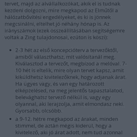
tervet, majd az alvállalkozókat, akik el is tudnak
kezdeni dolgozni, mire megkapod az Elműtől a
hálózatbővítési engedélyeket, és ki is jönnek
megcsinálni, eltelhet jó néhány hónap is. Az
irányszámok (ezek összeállításában segítségemre
voltak a Zing tulajdonosai, ezúton is köszi):
2-3 hét az első koncepcióterv a tervezőktől,
amiből választhatsz, mit valósítanál meg.
Kiválasztod a tervezőt, megbízod a melóval. 7-
10 hét is eltelik, mire olyan tervet kapsz, amit
kiküldhetsz kivitelezőknek, hogy adjanak árat.
Ha ügyes vagy, és van egy határozott
elképzelésed, na meg jelentős tapasztalatod,
belevághatsz tervező nélkül is, vagy egy
olyannal, aki lerajzolja, amit elmondasz neki.
Gyorsabb, olcsóbb.
a 9-12. hétre megkapod az árakat, minden
stimmel, de aztán mégis kiderül, hogy a
kivitelező, aki jó árat adott, nem tud azonnal