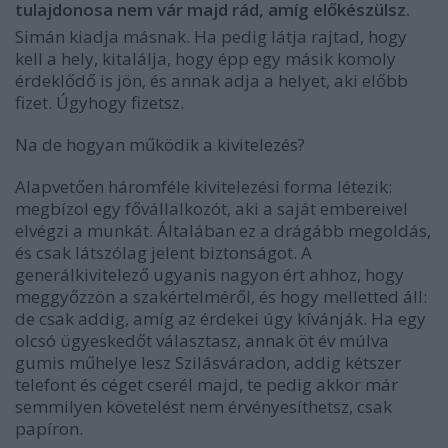
tulajdonosa nem vár majd rád, amíg előkészülsz.
Simán kiadja másnak. Ha pedig látja rajtad, hogy
kell a hely, kitalálja, hogy épp egy másik komoly
érdeklődő is jön, és annak adja a helyet, aki előbb
fizet. Úgyhogy fizetsz.
Na de hogyan működik a kivitelezés?
Alapvetően háromféle kivitelezési forma létezik:
megbízol egy fővállalkozót, aki a saját embereivel
elvégzi a munkát. Általában ez a drágább megoldás,
és csak látszólag jelent biztonságot. A
generálkivitelező ugyanis nagyon ért ahhoz, hogy
meggyőzzön a szakértelméről, és hogy melletted áll:
de csak addig, amíg az érdekei úgy kívánják. Ha egy
olcsó ügyeskedőt választasz, annak öt év múlva
gumis műhelye lesz Szilásváradon, addig kétszer
telefont és céget cserél majd, te pedig akkor már
semmilyen követelést nem érvényesíthetsz, csak
papíron.