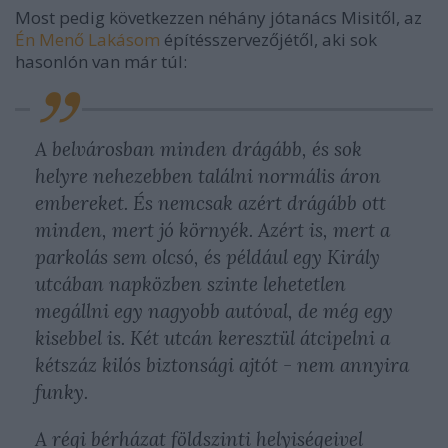
Most pedig következzen néhány jótanács Misitől, az
Én Menő Lakásom
építésszervezőjétől, aki sok
hasonlón van már túl:
A belvárosban minden drágább, és sok
helyre nehezebben találni normális áron
embereket. És nemcsak azért drágább ott
minden, mert jó környék. Azért is, mert a
parkolás sem olcsó, és például egy Király
utcában napközben szinte lehetetlen
megállni egy nagyobb autóval, de még egy
kisebbel is. Két utcán keresztül átcipelni a
kétszáz kilós biztonsági ajtót - nem annyira
funky.
A régi bérházat földszinti helyiségeivel