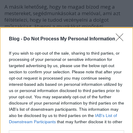
A másik lehetőség, hogy te magad bízod meg a
mestereket, segédmunkásokat a melóval, ami azt
féltételezi, hogy le tudod vezényelni a dolgot
műszakilag, átvenni a munkákat minőségi
ellenőrzéssel, tárgyalni az árakról, nem hagyni, hogy
több pénz legyen a munkásoknál, mint amennyi
Blog -
Do Not Process My Personal Information
munkát elvégeznek (ez elengedhetetlen, ha nem
akarsz kiszolgáltatott lenni).
If you wish to opt-out of the sale, sharing to third parties, or
processing of your personal or sensitive information for
A harmadik, hibrid lehetőség: megbízol egy
targeted advertising by us, please use the below opt-out
szakértőt, műszaki ellenőrt, aki nem
section to confirm your selection. Please note that after your
generálkivitelező, és ugyanannyi pénzt keres akkor
opt-out request is processed you may continue seeing
is, ha a munka jó minőségű, és akkor is, ha rossz - így
interest-based ads based on personal information utilized by
aztán "megéri neki" a legjobb minőségű munkát
us or personal information disclosed to third parties prior to
megkövetelni. Ráadásul nem a saját embereit
your opt-out. You may separately opt-out of the further
igazgatja, így nyugodt szívvel visszabontat bármit,
disclosure of your personal information by third parties on the
IAB’s list of downstream participants. This information may
amit nem tart megfelelőnek. Ez a hibrid megoldás
also be disclosed by us to third parties on the
IAB’s List of
azonban ritka, mert aki már ebben a szakmában
Downstream Participants
that may further disclose it to other
dolgozik, generálkivitelezőként próbál minél
third parties.
nagyobb pénzeket keresni.