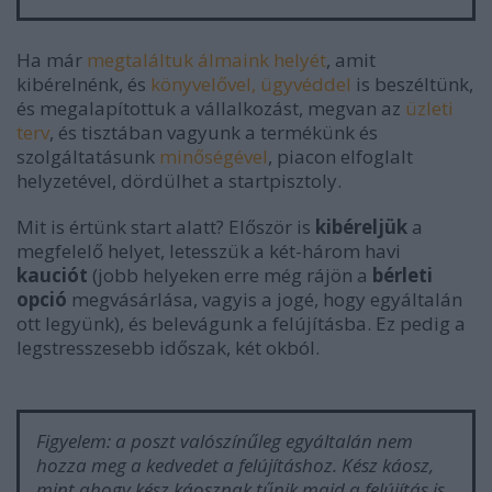
Ha már
megtaláltuk álmaink helyét
, amit
kibérelnénk, és
könyvelővel, ügyvéddel
is beszéltünk,
és megalapítottuk a vállalkozást, megvan az
üzleti
terv
, és tisztában vagyunk a termékünk és
szolgáltatásunk
minőségével
, piacon elfoglalt
helyzetével, dördülhet a startpisztoly.
Mit is értünk start alatt? Először is
kibéreljük
a
megfelelő helyet, letesszük a két-három havi
kauciót
(jobb helyeken erre még rájön a
bérleti
opció
megvásárlása, vagyis a jogé, hogy egyáltalán
ott legyünk), és belevágunk a felújításba. Ez pedig a
legstresszesebb időszak, két okból.
Figyelem: a poszt valószínűleg egyáltalán nem
hozza meg a kedvedet a felújításhoz. Kész káosz,
mint ahogy kész káosznak tűnik majd a felújítás is,