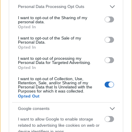
Please note that this website/app uses one or more Google
Personal Data Processing Opt Outs
És hogy milyen árakra kell számítani? Nagyban függ
services and may gather and store information including but
attól, milyen minőségű helyet készíttetsz, vannak-e
not limited to your visit or usage behaviour. You may click to
I want to opt-out of the Sharing of my
belsőépítész terveid, és ami a legfontosabb: mi a
personal data.
grant or deny consent to Google and its third-party tags to
Opted In
helyzet a szagelszívással a konyhában. Ha nincs
use your data for below specified purposes in below Google
kialakítva, az óriási beruházás lehet: a Zing Király
consent section.
I want to opt-out of the Sale of my
utcai egységében 60 métert tesz meg a falakon,
Personal Data.
Opted In
lichthofon keresztül az ételszag, mire a szabadba ér,
és ez akár 6 millió forinttal is megdobja a
I want to opt-out of processing my
végösszeget.
Personal Data for Targeted Advertising.
Opted In
I want to opt-out of Collection, Use,
Retention, Sale, and/or Sharing of my
Personal Data that Is Unrelated with the
Purposes for which it was collected.
Opted Out
Google consents
I want to allow Google to enable storage
related to advertising like cookies on web or
device identifiers in apps.