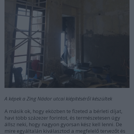
A képek a Zing Nádor utcai kiépítéséről készültek
A másik ok, hogy eközben te fizeted a bérleti díjat,
havi több százezer forintot, és természetesen úgy
állsz neki, hogy nagyon gyorsan kész kell lenni. De
mire egyáltalán kiválasztod a megfelelő tervezőt és