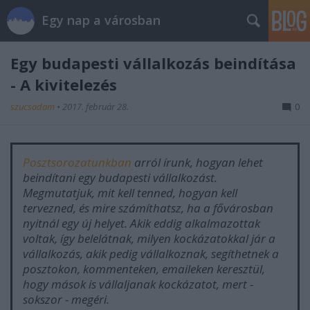
Egy nap a városban
Egy budapesti vállalkozás beindítása
- A kivitelezés
szucsadam
•
2017. február 28.
0
Posztsorozatunkban
arról írunk, hogyan lehet
beindítani egy budapesti vállalkozást.
Megmutatjuk, mit kell tenned, hogyan kell
tervezned, és mire számíthatsz, ha a fővárosban
nyitnál egy új helyet. Akik eddig alkalmazottak
voltak, így belelátnak, milyen kockázatokkal jár a
vállalkozás, akik pedig vállalkoznak, segíthetnek a
posztokon, kommenteken, emaileken keresztül,
hogy mások is vállaljanak kockázatot, mert -
sokszor - megéri.