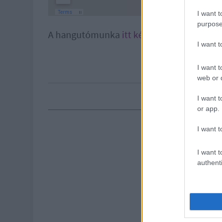
I want t
purpose
A hangutómunka
itt készült
. A Youtube c
I want 
I want t
web or d
I want t
or app.
I want t
I want t
authenti