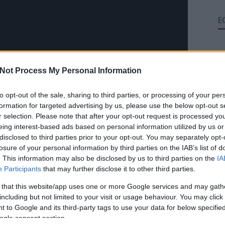
E
Not Process My Personal Information
A
to opt-out of the sale, sharing to third parties, or processing of your per
20
formation for targeted advertising by us, please use the below opt-out s
20
r selection. Please note that after your opt-out request is processed y
20
eing interest-based ads based on personal information utilized by us or
20
disclosed to third parties prior to your opt-out. You may separately opt-
20
losure of your personal information by third parties on the IAB’s list of
20
. This information may also be disclosed by us to third parties on the
IA
20
Participants
that may further disclose it to other third parties.
2
 that this website/app uses one or more Google services and may gath
20
including but not limited to your visit or usage behaviour. You may click 
20
 to Google and its third-party tags to use your data for below specifi
20
ogle consent section.
T