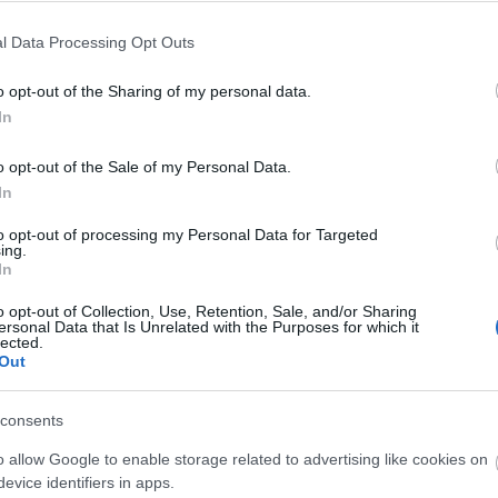
l Data Processing Opt Outs
C
o opt-out of the Sharing of my personal data.
aj
In
be
bu
o opt-out of the Sale of my Personal Data.
bu
In
(
1
to opt-out of processing my Personal Data for Targeted
e
ing.
ép
In
fe
fe
o opt-out of Collection, Use, Retention, Sale, and/or Sharing
ersonal Data that Is Unrelated with the Purposes for which it
(
8
lected.
gy
Out
(
4
ja
consents
ka
ká
o allow Google to enable storage related to advertising like cookies on
(
1
evice identifiers in apps.