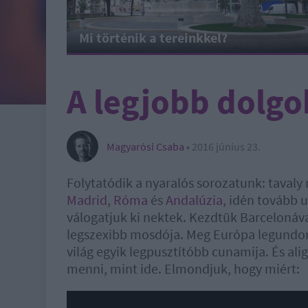
Mi történik a tereinkkel?
A legjobb dolgo
Magyarósi Csaba
•
2016 június 23.
Folytatódik a nyaralós sorozatunk: taval
Madrid
,
Róma
és
Andalúzia,
idén tovább u
válogatjuk ki nektek. Kezdtük Barcelonáva
legszexibb mosdója. Meg Európa legundorít
világ egyik legpusztítóbb cunamija. És al
menni, mint ide. Elmondjuk, hogy miért: