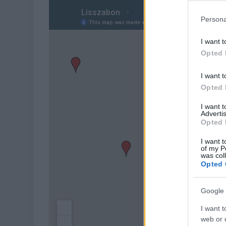
Persona
I want t
Opted 
I want t
Opted 
I want 
Advertis
Opted 
I want t
of my P
was col
Opted 
Google 
I want t
web or d