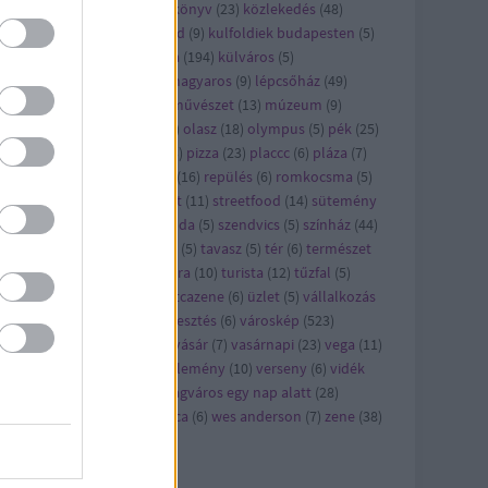
ncert
(
21
)
konyhalesen
(
6
)
könyv
(
23
)
közlekedés
(
48
)
zösség
(
5
)
kritika
(
30
)
külföld
(
9
)
kulfoldiek budapesten
(
5
)
lkerület
(
6
)
kult
(
23
)
kultúra
(
194
)
külváros
(
5
)
kásbemutató
(
29
)
legjobb magyaros
(
9
)
lépcsőház
(
49
)
ster
(
7
)
metró
(
5
)
mozi
(
9
)
művészet
(
13
)
múzeum
(
9
)
omád
(
8
)
nyereményjáték
(
5
)
olasz
(
18
)
olympus
(
5
)
pék
(
25
)
kség
(
29
)
pezsgő
(
7
)
piac
(
13
)
pizza
(
23
)
placcc
(
6
)
pláza
(
7
)
kóczi
(
5
)
reggeli
(
28
)
reklám
(
16
)
repülés
(
6
)
romkocsma
(
5
)
ha
(
6
)
séta
(
13
)
sör
(
12
)
sport
(
11
)
streetfood
(
14
)
sütemény
)
süti
(
7
)
szabadidő
(
5
)
szálloda
(
5
)
szendvics
(
5
)
színház
(
44
)
órakozás
(
115
)
szusi
(
5
)
tánc
(
5
)
tavasz
(
5
)
tér
(
6
)
természet
)
teszt
(
9
)
történelem
(
48
)
túra
(
10
)
turista
(
12
)
tűzfal
(
5
)
cirkusz
(
5
)
újlipótváros
(
5
)
utcazene
(
6
)
üzlet
(
5
)
vállalkozás
0
)
várkert bazár
(
7
)
városfejlesztés
(
6
)
városkép
(
523
)
rosliget
(
9
)
város hőse
(
13
)
vásár
(
7
)
vasárnapi
(
23
)
vega
(
11
)
egán
(
20
)
vegetáriánus
(
8
)
vélemény
(
10
)
verseny
(
6
)
vidék
5
)
videó
(
19
)
világfalu
(
5
)
világváros egy nap alatt
(
28
)
llanószem
(
5
)
wesselényi utca
(
6
)
wes anderson
(
7
)
zene
(
38
)
ld
(
6
)
Címkefelhő