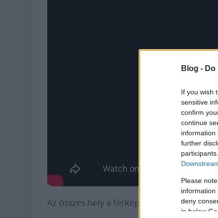
Blog -
Do 
If you wish 
sensitive in
confirm you
continue se
information 
further disc
participants
Downstream 
Please note
information 
Az összes hely a térképen:
deny consent
in below Go