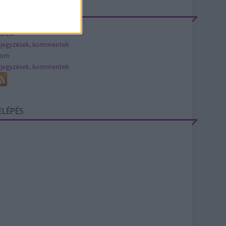
EEDEK
S 2.0
jegyzések
,
kommentek
tom
jegyzések
,
kommentek
ELÉPÉS