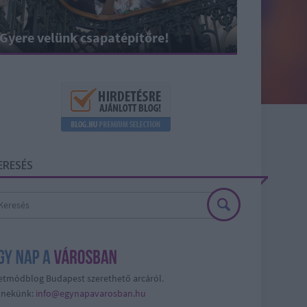
Gyere velünk csapatépítőre!
ERESÉS
etmódblog Budapest szerethető arcáról.
j nekünk:
info@egynapavarosban.hu