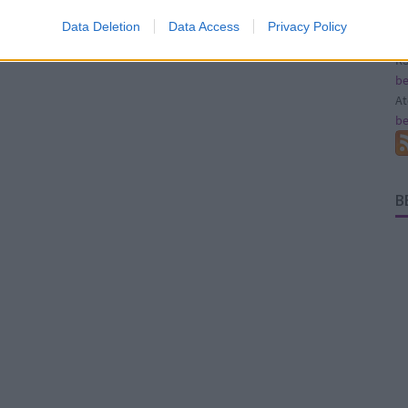
F
Data Deletion
Data Access
Privacy Policy
RS
be
A
be
B