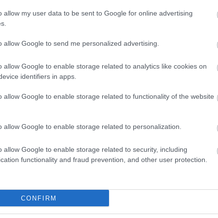
ko
o allow my user data to be sent to Google for online advertising
kö
s.
kü
satornámra
itt tudsz feliratkozni
.
la
to allow Google to send me personalized advertising.
me
3 Comments
n
o allow Google to enable storage related to analytics like cookies on
pé
evice identifiers in apps.
rá
ru
Tetszik
0
o allow Google to enable storage related to functionality of the website
(
8
sz
(
6
o allow Google to enable storage related to personalization.
új
(
1
o allow Google to enable storage related to security, including
vá
cation functionality and fraud prevention, and other user protection.
v
(
2
vi
zö
CONFIRM