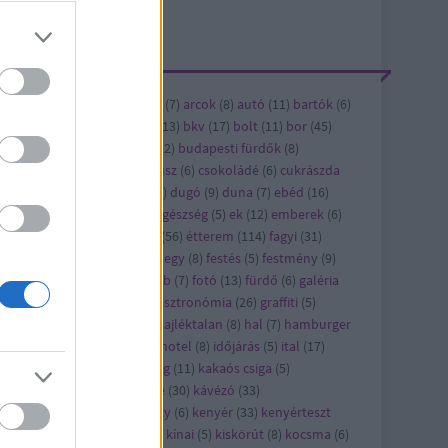
ÍMKÉK
ándék
(
6
)
alkohol
(
5
)
andrás
(
7
)
arcok
(
8
)
autó
(
11
)
bartók
(
6
)
vásárlás
(
6
)
bicikli
(
12
)
bkk
(
13
)
bkv
(
17
)
bolt
(
11
)
bor
(
45
)
bi
(
8
)
buda
(
8
)
budapest
(
122
)
budapesti fürdők
(
8
)
dapest titkai
(
5
)
cet
(
8
)
cirkusz
(
6
)
csokoládé
(
6
)
cukrászda
6
)
díszburkolat
(
17
)
dizájn
(
6
)
dugó
(
9
)
duna
(
7
)
ebéd
(
16
)
bédmenü
(
42
)
édesség
(
22
)
egészség
(
5
)
ek
(
12
)
emberek
(
6
)
ítészet
(
21
)
épület
(
13
)
étel
(
56
)
étterem
(
114
)
fagyi
(
31
)
jlesztés
(
8
)
felújítás
(
24
)
ferihegy
(
8
)
festés
(
5
)
festmény
(
9
)
sztivál
(
10
)
film
(
43
)
flashmob
(
7
)
fotó
(
13
)
fürdő
(
6
)
galéria
)
gaszto
(
10
)
gasztro
(
720
)
gasztronómia
(
26
)
graffiti
(
5
)
orsétterem
(
10
)
gyros
(
17
)
hajléktalan
(
8
)
hal
(
7
)
hamburger
7
)
hirdetés
(
27
)
hirdető
(
79
)
hotel
(
8
)
időjárás
(
5
)
ital
(
17
)
pán
(
7
)
játék
(
58
)
jótékonyság
(
11
)
kakaós csiga
(
5
)
rácsony
(
21
)
karcsi
(
15
)
kávé
(
30
)
kávézó
(
33
)
vézópluszvalami
(
7
)
kazinczy
(
6
)
kenyér
(
33
)
kenyérteszt
2
)
kézműves
(
5
)
kiállítás
(
63
)
kínai
(
5
)
kiskörút
(
8
)
kocsma
(
6
)