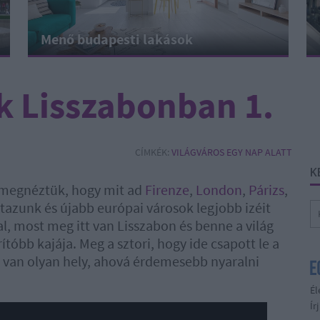
Menő budapesti lakások
k Lisszabonban 1.
CÍMKÉK:
VILÁGVÁROS EGY NAP ALATT
K
y megnéztük, hogy mit ad
Firenze
,
London
,
Párizs
,
tazunk és újabb európai városok legjobb izéit
l, most meg itt van Lisszabon és benne a világ
óbb kajája. Meg a sztori, hogy ide csapott le a
ig van olyan hely, ahová érdemesebb nyaralni
Él
Ír