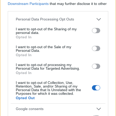
Downstream Participants
that may further disclose it to other
third parties.
Please note that this website/app uses one or more Google
Personal Data Processing Opt Outs
services and may gather and store information including but
not limited to your visit or usage behaviour. You may click to
I want to opt-out of the Sharing of my
personal data.
grant or deny consent to Google and its third-party tags to
Fotó: Stiglincz Gábor
Opted In
use your data for below specified purposes in below Google
consent section.
I want to opt-out of the Sale of my
Personal Data.
Opted In
I want to opt-out of processing my
Personal Data for Targeted Advertising.
Opted In
I want to opt-out of Collection, Use,
Retention, Sale, and/or Sharing of my
Personal Data that Is Unrelated with the
Purposes for which it was collected.
Opted Out
Google consents