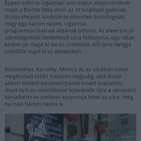
Éppen ezért is izgalmas, ami május elején történik
majd a Bartók Béla úton: az itt található galériák,
dizájn shopok, kávézók és éttermek összefognak,
hogy egy három napos, izgalmas
programsorozatnak adjanak otthont. Az eleve tök jó
adottságokkal rendelkező utca felbolydul, egy rakás
ember jár majd ki-be az üzletekbe, élő zene hangja
szűrődik majd ki az ablakokon.
Kosztolányi, Karinthy, Móricz, és az utcában sokat
megfordult többi irodalmi nagyság, akik Buda
akkori bohém boulevardjának köveit koptatták,
most nyilván örömtáncot lejtenének: újra a városrész
társadalmi és szellemi központja lehet az utca, még
ha csak három napra is.