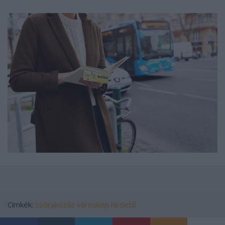
Címkék:
szórakozás
városkép
hirdető