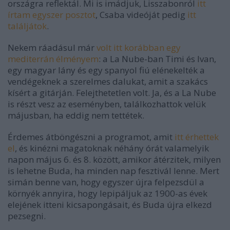
országra reflektál. Mi is imádjuk, Lisszabonról
itt
írtam egyszer posztot
, Csaba videóját pedig
itt
találjátok
.
Nekem ráadásul már
volt itt korábban egy
mediterrán élményem
: a La Nube-ban Timi és Ivan,
egy magyar lány és egy spanyol fiú elénekelték a
vendégeknek a szerelmes dalukat, amit a szakács
kísért a gitárján. Felejthetetlen volt. Ja, és a La Nube
is részt vesz az eseményben, találkozhattok velük
májusban, ha eddig nem tettétek.
Érdemes átböngészni a programot, amit
itt érhettek
el
, és kinézni magatoknak néhány órát valamelyik
napon május 6. és 8. között, amikor átérzitek, milyen
is lehetne Buda, ha minden nap fesztivál lenne. Mert
simán benne van, hogy egyszer újra felpezsdül a
környék annyira, hogy lepipáljuk az 1900-as évek
elejének itteni kicsapongásait, és Buda újra elkezd
pezsegni.