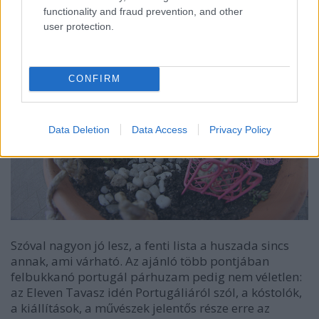
functionality and fraud prevention, and other
user protection.
CONFIRM
Data Deletion
Data Access
Privacy Policy
Szóval nagyon jó lesz, a fenti lista a huszada sincs
annak, ami várható. Az ajánló több pontjában
felbukkanó portugál párhuzam pedig nem véletlen:
az Eleven Tavasz idén Portugáliáról szól, a kóstolók,
a kiállítások, a művészek jelentős része erre az