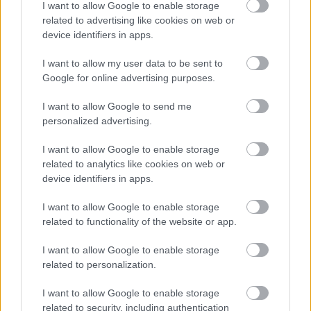
I want to allow Google to enable storage
related to advertising like cookies on web or
device identifiers in apps.
Meg persze egy rakás kiállítás, koncert, workshop és
egyéb program (
részletek itt
). 11 neves művész
I want to allow my user data to be sent to
vállalkozik majd arra például, hogy a Bartók Béla
Google for online advertising purposes.
Boulevard valamennyi portáját annak
szellemiségéhez, hangulatához igazodva feldobja
I want to allow Google to send me
egy eredetileg oda nem illő tárggyal, így feldíszítve,
personalized advertising.
meghökkentővé változtatva az egész utcaképet. A
Gellért Szálló dísztermében egy design aukción
I want to allow Google to enable storage
később elárverezik a kiállított tárgyakat, a bevételt
related to analytics like cookies on web or
jótékony célra ajánlják fel.
device identifiers in apps.
De lesz más játékos, mindenki számára látható
I want to allow Google to enable storage
meglepetés. Diákcsapatok ugyanis miniatűr kerteket
related to functionality of the website or app.
készíthetnek, egy-egy virágosládában. A „Fogadj
örökbe egy kiskertet” kreatív alkotói pályázatra több
I want to allow Google to enable storage
mint 50 iskolás csapat jelentkezett, végül 37 alkotás
related to personalization.
valósul majd meg 19 különböző helyszínen. A kertek
I want to allow Google to enable storage
már most folyamatosan készülnek, és kerülnek ki a
related to security, including authentication
helyükre.