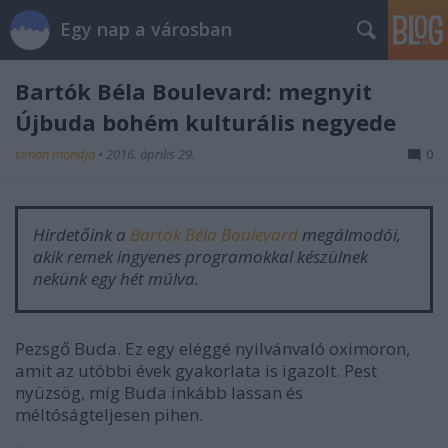
Egy nap a városban
Bartók Béla Boulevard: megnyit
Újbuda bohém kulturális negyede
simon mondja
•
2016. április 29.
0
Hirdetőink a
Bartók Béla Boulevard
megálmodói,
akik remek ingyenes programokkal készülnek
nekünk egy hét múlva.
Pezsgő Buda. Ez egy eléggé nyilvánvaló oximoron,
amit az utóbbi évek gyakorlata is igazolt. Pest
nyüzsög, míg Buda inkább lassan és
méltóságteljesen pihen.