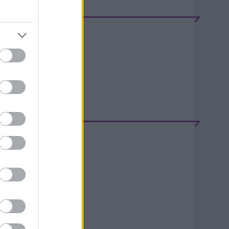
EEDEK
S 2.0
jegyzések
,
kommentek
tom
jegyzések
,
kommentek
ELÉPÉS