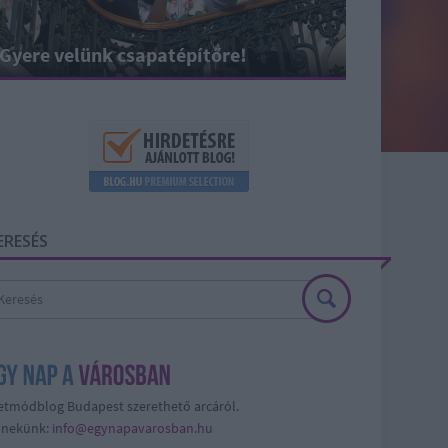
Gyere velünk csapatépítőre!
ERESÉS
etmódblog Budapest szerethető arcáról.
j nekünk:
info@egynapavarosban.hu