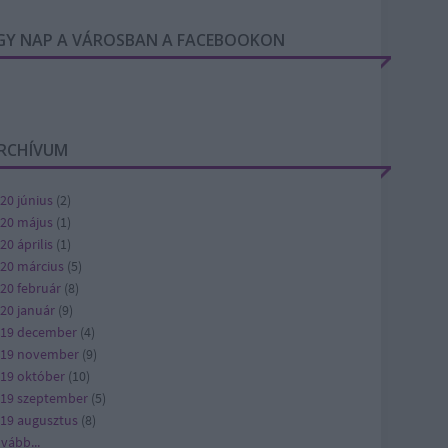
GY NAP A VÁROSBAN A FACEBOOKON
RCHÍVUM
20 június
(
2
)
20 május
(
1
)
20 április
(
1
)
20 március
(
5
)
20 február
(
8
)
20 január
(
9
)
19 december
(
4
)
019 november
(
9
)
19 október
(
10
)
19 szeptember
(
5
)
19 augusztus
(
8
)
ovább
...