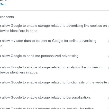
F
n mutatnék nektek zseniális képeket, de olyan
Out
a világtörténelem lebénább fotóit készítettem
vet (Bock Balaton, 700, a képen egy kettészedett
RS
consents
be
breceni kolbászt a legendás IKON-tól (700), pacalt
o allow Google to enable storage related to advertising like cookies on
A
 900), előtted készülő carbonarát és zöldborsós
evice identifiers in apps.
be
 palacsintát, hülyére ettük magunkat 10 ezer
 mondjuk bármelyik másik budapesti
o allow my user data to be sent to Google for online advertising
s.
B
to allow Google to send me personalized advertising.
o allow Google to enable storage related to analytics like cookies on
evice identifiers in apps.
o allow Google to enable storage related to functionality of the website
o allow Google to enable storage related to personalization.
o allow Google to enable storage related to security, including