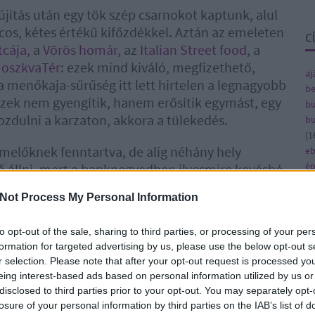
újítás után egy tök szép csarnokot kaptunk, alul
acos, kétes értékű kifőzdékkel. Aztán az emeleten
C
tcája,
a
Vörös homár,
az
Italian Street food
, a
oszkvaTér
: ezek mind kiváló, megfizethető,
aj
a menőkaja-sűrűség itt lett hirtelen a legnagyobb
be
 ezek nem gyengítik, hanem erősítik egymást, egy
bu
dulni a karzaton, akkora a tülekedés.
bu
(
1
ermelőknek fenntartva, de alig néhány hely
e
ép
 állni, mert a banknegyedben ilyesmire kevésbé
fe
ovonalon mozog, spéci sajtok, fantasztikus halak,
fe
Not Process My Personal Information
 nyomja a bélyegét a csarnokra, a kihalt alsó
(
8
ac.
gy
to opt-out of the sale, sharing to third parties, or processing of your per
(
4
formation for targeted advertising by us, please use the below opt-out s
ulatú. És sejtettem én, hogy ennek főleg a
ja
r selection. Please note that after your opt-out request is processed y
 hétvégén azonban az elmélet bizonyítást nyert:
ka
eing interest-based ads based on personal information utilized by us or
cájának ügyvezetője vezetésével összefogtak és
ká
disclosed to third parties prior to your opt-out. You may separately opt-
öltötték mindenféle, főként balatoni étterem
(
1
losure of your personal information by third parties on the IAB’s list of