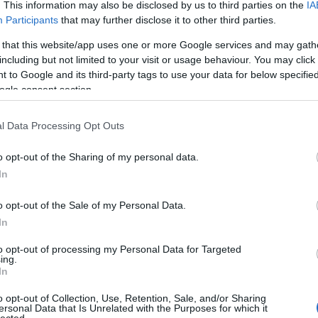
. This information may also be disclosed by us to third parties on the
IA
ko
mitől az teljesen megtelt emberekkel, és
Participants
that may further disclose it to other third parties.
kö
kü
 that this website/app uses one or more Google services and may gath
la
including but not limited to your visit or usage behaviour. You may click 
me
 to Google and its third-party tags to use your data for below specifi
n
a Ribeirát, vagy a barcelonai La Boqueriát,
ogle consent section.
pé
zethető fogásokat találtál, mindenfelé emberek
rá
ány: szóval a tetőszerkezet alatti rész) feltelt
l Data Processing Opt Outs
ru
sem volt zavaró, pedig engem aztán általában
(
8
o opt-out of the Sharing of my personal data.
t mindenki jó kedvvel evett, vagy ha kellett,
sz
In
t a stressz. Végre nem visszhangzott minden
(
6
új
egítették a teret az emberek és pólóban is
o opt-out of the Sale of my Personal Data.
(
1
lt.
In
vá
v
 a
Töltött Hold
, ami azonban teljesen mentes a
to opt-out of processing my Personal Data for Targeted
(
2
ing.
lt fesztiváljellegétől, a Belvárosi Piac olyan
vi
In
 is így nézne ki és tök könnyű volt elképzelni,
zö
 vagy vasárnap délelőtt is ebbe botolj bele.
o opt-out of Collection, Use, Retention, Sale, and/or Sharing
ersonal Data that Is Unrelated with the Purposes for which it
lected.