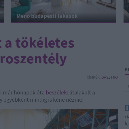
Menő budapesti lakások
 a tökéletes
roszentély
K
CÍMKÉK:
GASZTRO
ől már hónapok óta
beszélek
: átalakult a
gy egyébként mindig is kéne néznie.
Él
Ír