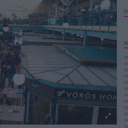
E
A
20
20
20
20
20
20
20
2
20
20
20
T