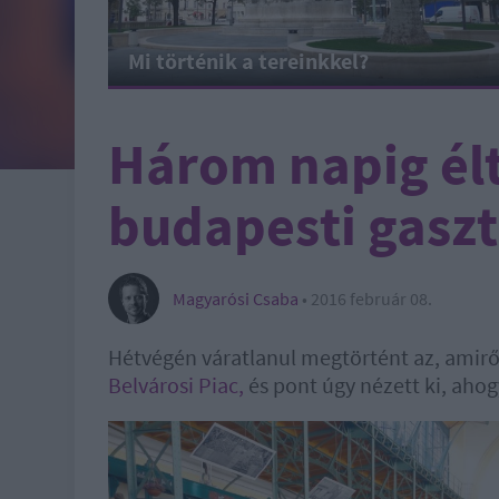
Mi történik a tereinkkel?
Három napig élt
budapesti gaszt
Magyarósi Csaba
•
2016 február 08.
Hétvégén váratlanul megtörtént az, amir
Belvárosi Piac,
és pont úgy nézett ki, aho