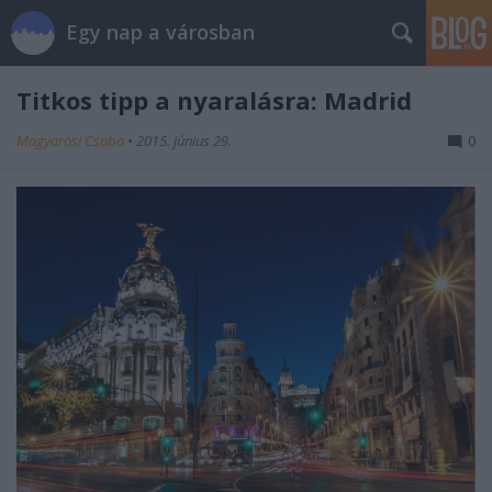
Egy nap a városban
Titkos tipp a nyaralásra: Madrid
Magyarósi Csaba
•
2015. június 29.
0