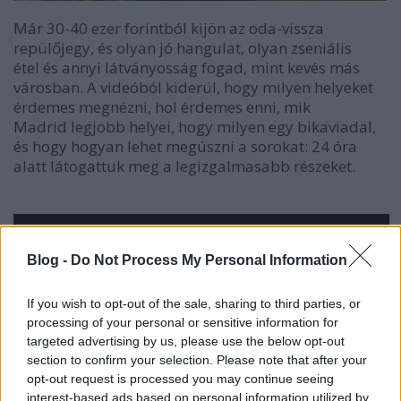
Már 30-40 ezer forintból kijön az oda-vissza
repülőjegy, és olyan jó hangulat, olyan zseniális
étel és annyi látványosság fogad, mint kevés más
városban. A videóból kiderül, hogy milyen helyeket
érdemes megnézni, hol érdemes enni, mik
Madrid legjobb helyei, hogy milyen egy bikaviadal,
és hogy hogyan lehet megúszni a sorokat: 24 óra
alatt látogattuk meg a legizgalmasabb részeket.
Blog -
Do Not Process My Personal Information
If you wish to opt-out of the sale, sharing to third parties, or
processing of your personal or sensitive information for
targeted advertising by us, please use the below opt-out
section to confirm your selection. Please note that after your
opt-out request is processed you may continue seeing
interest-based ads based on personal information utilized by