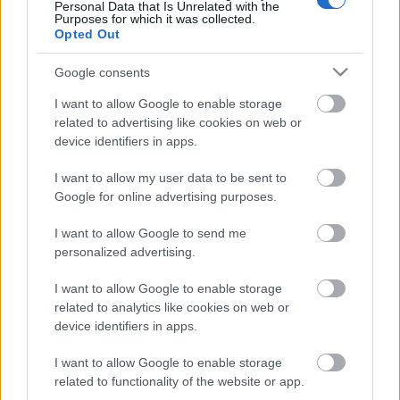
Personal Data that Is Unrelated with the
Purposes for which it was collected.
Opted Out
Google consents
I want to allow Google to enable storage
related to advertising like cookies on web or
device identifiers in apps.
I want to allow my user data to be sent to
Google for online advertising purposes.
I want to allow Google to send me
personalized advertising.
A Youtube-csatornánkra
itt lehet feliratkozni
. Jövő
I want to allow Google to enable storage
héten új rész: London. Előző héten volt:
Párizs
.
related to analytics like cookies on web or
device identifiers in apps.
Ha tetszett a videó, like, ha nem, share!!!
I want to allow Google to enable storage
related to functionality of the website or app.