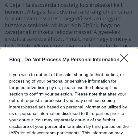
A Bajai Halászcsárda nosztalgikus érzéseket kelt
bennem. A tágas, fás udvarral, ahol alig ülnek páran.
A szintetizátorossal és a hegedűssel, akik együtt
húzzák a senkinek. Mi is arrébb ültünk, hogy ne
zavarjanak minket a lakodalmassal. A gyerekek
élvezik a sarokba állított hintát, nekik nagy élmény a
hely. A többiek meg úgy elvannak. Itt legalább nincs
olyan meleg.
Blog -
Do Not Process My Personal Information
A pincérünk egy húsz év körüli fiatal, akinek az
összes arcizma arról árulkodik, hogy nem akar itt
If you wish to opt-out of the sale, sharing to third parties, or
lenni. Zavarba ejti minden kérdésem, próbál
processing of your personal or sensitive information for
segíteni, de ritkán tud. Két napja vagyok itt - mondja.
targeted advertising by us, please use the below opt-out
Azért beszalad a konyhára, megkérdezni ezt-azt, és
section to confirm your selection. Please note that after your
visszasiet a kapott válaszokkal. Néha fújtat maga
opt-out request is processed you may continue seeing
elé, mint aki mindjárt lecsapja a földre a tálcát, és
interest-based ads based on personal information utilized by
hazamegy. Nem miattunk, csak egyszerűen neki ez
us or personal information disclosed to third parties prior to
nem fekszik.
your opt-out. You may separately opt-out of the further
disclosure of your personal information by third parties on the
Bajai halászlevet kérünk filézett pontyból, és a pincér
IAB’s list of downstream participants. This information may