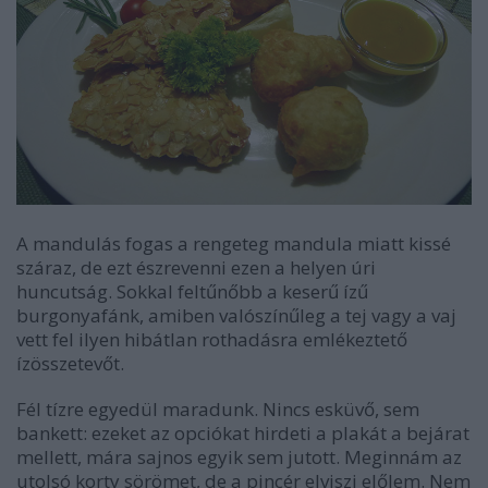
A mandulás fogas a rengeteg mandula miatt kissé
száraz, de ezt észrevenni ezen a helyen úri
huncutság. Sokkal feltűnőbb a keserű ízű
burgonyafánk, amiben valószínűleg a tej vagy a vaj
vett fel ilyen hibátlan rothadásra emlékeztető
ízösszetevőt.
Fél tízre egyedül maradunk. Nincs esküvő, sem
bankett: ezeket az opciókat hirdeti a plakát a bejárat
mellett, mára sajnos egyik sem jutott. Meginnám az
utolsó korty sörömet, de a pincér elviszi előlem. Nem