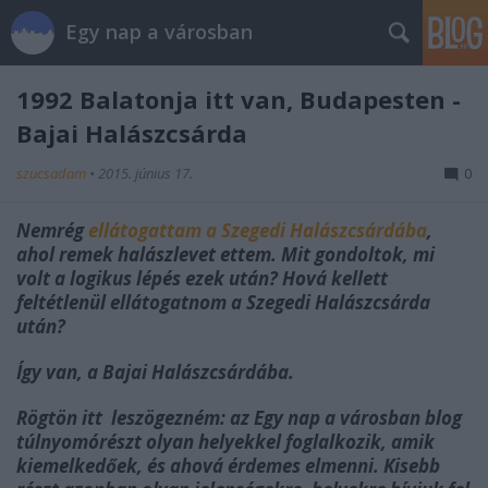
Egy nap a városban
1992 Balatonja itt van, Budapesten -
Bajai Halászcsárda
szucsadam
•
2015. június 17.
0
Nemrég
ellátogattam a Szegedi Halászcsárdába
,
ahol remek halászlevet ettem. Mit gondoltok, mi
volt a logikus lépés ezek után? Hová kellett
feltétlenül ellátogatnom a Szegedi Halászcsárda
után?
Így van, a Bajai Halászcsárdába.
Rögtön itt leszögezném: az Egy nap a városban blog
túlnyomórészt olyan helyekkel foglalkozik, amik
kiemelkedőek, és ahová érdemes elmenni. Kisebb