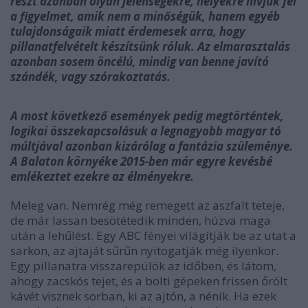
részt azonban olyan jelenségekre, helyekre hívjuk fel
a figyelmet, amik nem a minőségük, hanem egyéb
tulajdonságaik miatt érdemesek arra, hogy
pillanatfelvételt készítsünk róluk. Az elmarasztalás
azonban sosem öncélú, mindig van benne javító
szándék, vagy szórakoztatás.
A most következő események pedig megtörténtek,
logikai összekapcsolásuk a legnagyobb magyar tó
múltjával azonban kizárólag a fantázia szüleménye.
A Balaton környéke 2015-ben már egyre kevésbé
emlékeztet ezekre az élményekre.
Meleg van. Nemrég még remegett az aszfalt teteje,
de már lassan besötétedik minden, húzva maga
után a lehűlést. Egy ABC fényei világítják be az utat a
sarkon, az ajtaját sűrűn nyitogatják még ilyenkor.
Egy pillanatra visszarepülök az időben, és látom,
ahogy zacskós tejet, és a bolti gépeken frissen őrölt
kávét visznek sorban, ki az ajtón, a nénik. Ha ezek