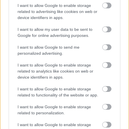
Hátul, a zenészek előtt ki van világítva az időközben
I want to allow Google to enable storage
szinte üressé vált udvar, de oda nincs kedvünk
related to advertising like cookies on web or
átülni. Nem csak a zenészek miatt, bár egyetértünk
device identifiers in apps.
abban, hogy elég furcsa lenne úgy végighallgatni a
Szerelemvonatot, hogy közben senki sem
I want to allow my user data to be sent to
roggyantgatja be a térdét a másik vállát fogva.
Google for online advertising purposes.
Nagyobb baj, hogy megjelent egy jólöltözött
úriember, és vele egy kidobott szilikonos hölgy, aki
I want to allow Google to send me
három-ötpercenként szabályosan felnyerít egy maga
personalized advertising.
által odavetett poénon, majd rövid röffentésekkel vet
I want to allow Google to enable storage
véget a hangzavarnak.
related to analytics like cookies on web or
device identifiers in apps.
I want to allow Google to enable storage
related to functionality of the website or app.
I want to allow Google to enable storage
related to personalization.
I want to allow Google to enable storage