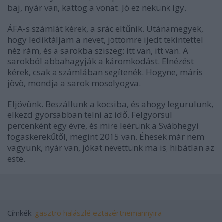
baj, nyár van, kattog a vonat. Jó ez nekünk így.
ÁFA-s számlát kérek, a srác eltűnik. Utánamegyek,
hogy lediktáljam a nevet, jöttömre ijedt tekintettel
néz rám, és a sarokba sziszeg: itt van, itt van. A
sarokból abbahagyják a káromkodást. Elnézést
kérek, csak a számlában segítenék. Hogyne, máris
jövö, mondja a sarok mosolyogva.
Eljövünk. Beszállunk a kocsiba, és ahogy legurulunk,
elkezd gyorsabban telni az idő. Felgyorsul
percenként egy évre, és mire leérünk a Svábhegyi
fogaskerekűtől, megint 2015 van. Éhesek már nem
vagyunk, nyár van, jókat nevettünk ma is, hibátlan az
este.
Címkék:
gasztro
halászlé
eztazértnemannyira