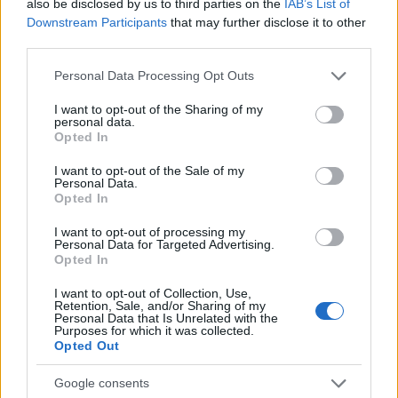
ajánlása alapján egy mandulás fogasfilét mangó
also be disclosed by us to third parties on the
IAB’s List of
kompóttal, házi burgonya tempurával.
Nem olcsó
a
Downstream Participants
that may further disclose it to other
hely, a leves 1990, a főételem 3490 forint. De hát
third parties.
mégiscsak a
Balatonon
Svábhegyen vagyunk.
Please note that this website/app uses one or more Google
Personal Data Processing Opt Outs
services and may gather and store information including but
not limited to your visit or usage behaviour. You may click to
I want to opt-out of the Sharing of my
personal data.
grant or deny consent to Google and its third-party tags to
Opted In
use your data for below specified purposes in below Google
consent section.
I want to opt-out of the Sale of my
Personal Data.
Opted In
I want to opt-out of processing my
Personal Data for Targeted Advertising.
Opted In
I want to opt-out of Collection, Use,
Retention, Sale, and/or Sharing of my
Personal Data that Is Unrelated with the
Purposes for which it was collected.
Opted Out
Amíg várunk az ételre, ránk esteledik. A lámpákat a
Google consents
fejünk felett nem kapcsolják fel, ülünk a sötétben.