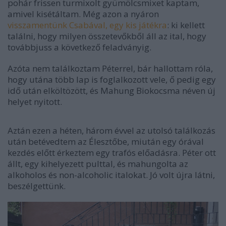
pohár frissen turmixolt gyümölcsmixet kaptam,
amivel kisétáltam. Még azon a nyáron
visszamentünk Csabával, egy kis játékra
: ki kellett
találni, hogy milyen összetevőkből áll az ital, hogy
továbbjuss a következő feladványig.
Azóta nem találkoztam Péterrel, bár hallottam róla,
hogy utána több lap is foglalkozott vele, ő pedig egy
idő után elköltözött, és Mahung Biokocsma néven új
helyet nyitott.
Aztán ezen a héten, három évvel az utolsó találkozás
után betévedtem az Élesztőbe, miután egy órával
kezdés előtt érkeztem egy trafós előadásra. Péter ott
állt, egy kihelyezett pulttal, és mahungolta az
alkoholos és non-alcoholic italokat. Jó volt újra látni,
beszélgettünk.