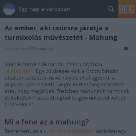
Egy nap a városban
Az ember, aki csúcsra járatja a
turmixolás művészetét - Mahung
szucsadam
•
2015. május 07.
0
Stein Péterrel először 2012 februárjában
találkoztam
. Egy zöldséges volt, a Bródy Sándor
utcában, a Szezon nevű helyen, ahol egyedül a
bejárati ajtó melletti üvegre kiírt szöveg késztetett
arra, hogy megálljak: "helyben mahungolt turmixok
és koktélok friss zöldségből és gyümölcsből valódi
fűszerekkel".
Mi a fene az a mahung?
Bementem, és a
különös párbeszédet
követően egy