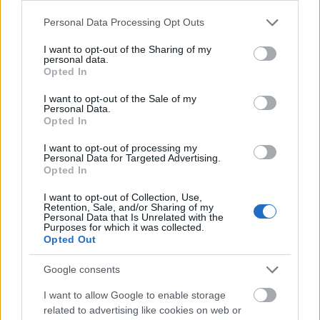
Please note that this website/app uses one or more Google
Personal Data Processing Opt Outs
services and may gather and store information including but
not limited to your visit or usage behaviour. You may click to
I want to opt-out of the Sharing of my
personal data.
grant or deny consent to Google and its third-party tags to
Opted In
use your data for below specified purposes in below Google
consent section.
I want to opt-out of the Sale of my
Personal Data.
Opted In
Az történt, hogy három éve ez lett Péter élete.
Gondolt egyet a zöldséges boltjában, és elkezdett
I want to opt-out of processing my
Personal Data for Targeted Advertising.
turmixolni. Aztán először elkezdett belemélyedni a
Opted In
javas-kultúrába, megismerkedett a
gyógynövényekkel, a sámánkodással, annak minden
I want to opt-out of Collection, Use,
sprirituális és kézzel fogható összetevőjével. Aztán az
Retention, Sale, and/or Sharing of my
Personal Data that Is Unrelated with the
is lecsengett. Aztán játszott a fűszerekkel: ma már
Purposes for which it was collected.
40-45 fűszert használ a turmixokba, de nem csak
Opted Out
bazsalikomot, citromfüvet meg hasonlókat. Istenfát,
zöldborsot, ananászmentát, ilyeneket.
Google consents
I want to allow Google to enable storage
Van egy Termomix gépe (ő mondta, hogy az nagy
related to advertising like cookies on web or
kiváltság, nekem fogalmam sincs), amivel