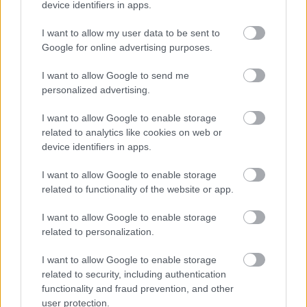
device identifiers in apps.
lekvárokat, szörpöket készít, főz, olyan összetevőkkel,
olyan fűszerezéssel, ahogy csak akarja. És
I want to allow my user data to be sent to
folyamatosan kísérletezik: Kovács Danival, az egyik
Google for online advertising purposes.
legjobb magyar bartenderrel közösen álmodják
meg a koncepciókat, játszanak az ízekkel, minden
I want to allow Google to send me
héten egy szeánszot tartva.
personalized advertising.
Egyébként az Élesztő szomszédságában található
I want to allow Google to enable storage
Mahung Biokocsma így fest belülről:
related to analytics like cookies on web or
device identifiers in apps.
I want to allow Google to enable storage
related to functionality of the website or app.
I want to allow Google to enable storage
related to personalization.
I want to allow Google to enable storage
related to security, including authentication
functionality and fraud prevention, and other
user protection.