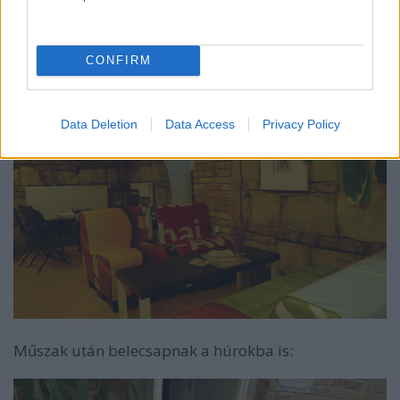
CONFIRM
Data Deletion
Data Access
Privacy Policy
Műszak után belecsapnak a húrokba is: