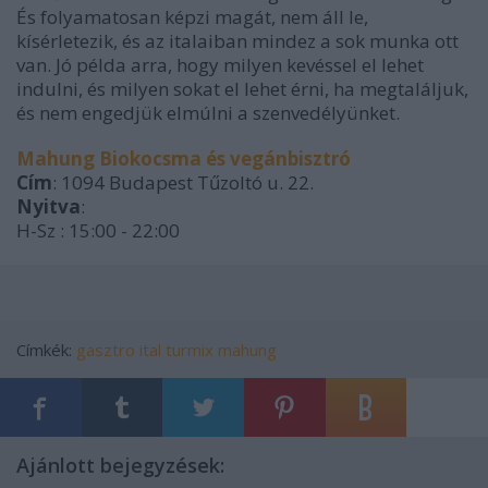
És folyamatosan képzi magát, nem áll le,
kísérletezik, és az italaiban mindez a sok munka ott
van. Jó példa arra, hogy milyen kevéssel el lehet
indulni, és milyen sokat el lehet érni, ha megtaláljuk,
és nem engedjük elmúlni a szenvedélyünket.
Mahung Biokocsma és vegánbisztró
Cím
: 1094 Budapest Tűzoltó u. 22.
Nyitva
:
H-Sz : 15:00 - 22:00
Címkék:
gasztro
ital
turmix
mahung
Ajánlott bejegyzések: