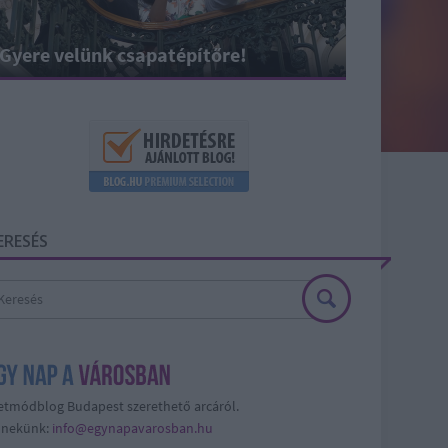
Gyere velünk csapatépítőre!
ERESÉS
etmódblog Budapest szerethető arcáról.
j nekünk:
info@egynapavarosban.hu