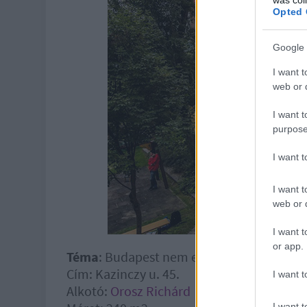
Opted 
Google 
I want t
web or d
I want t
purpose
I want 
I want t
web or d
I want t
or app.
Téma
: Budapest nem ekkora
Cím: Kazinczy u. 45.
I want t
Alkotó:
Orosz Richárd
I want t