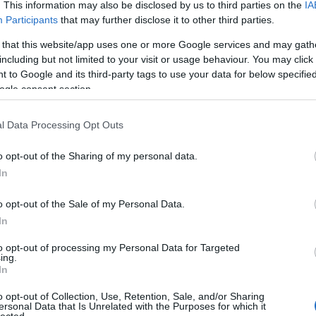
. This information may also be disclosed by us to third parties on the
IA
ko
y holnap hat óráig lehet a poszt alján szavazni a
Participants
that may further disclose it to other third parties.
kö
s szavazunk, miket szeretnénk továbbra is
kü
 that this website/app uses one or more Google services and may gath
la
including but not limited to your visit or usage behaviour. You may click 
me
 to Google and its third-party tags to use your data for below specifi
ezárta után lesznek láthatóak.
n
ogle consent section.
pé
óbbi hetekben elkészült tíz munka, amire
rá
l Data Processing Opt Outs
ru
(
8
o opt-out of the Sharing of my personal data.
sz
In
(
6
új
o opt-out of the Sale of my Personal Data.
(
1
In
vá
v
to opt-out of processing my Personal Data for Targeted
(
2
ing.
vi
In
zö
o opt-out of Collection, Use, Retention, Sale, and/or Sharing
ersonal Data that Is Unrelated with the Purposes for which it
lected.