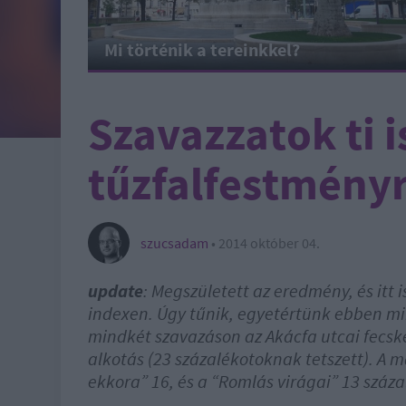
Mi történik a tereinkkel?
Szavazzatok ti i
tűzfalfestmény
szucsadam
•
2014 október 04.
update
: Megszületett az eredmény, és itt 
indexen. Úgy tűnik, egyetértünk ebben mi
mindkét szavazáson az Akácfa utcai fecsk
alkotás (23 százalékotoknak tetszett). A
ekkora” 16, és a “Romlás virágai” 13 száza