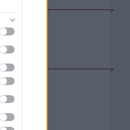
EEDEK
S 2.0
jegyzések
,
kommentek
tom
jegyzések
,
kommentek
ELÉPÉS
lépés
gisztráció