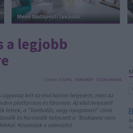
Menő budapesti lakások
s a legjobb
re
K
CÍMKÉK:
TŰZFAL
VÁROSKÉP
TŰZFALREHAB
is ugyanaz lett az első három helyezett, mint az
nden platformon és fórumon. Az első helyezett
ék lettek, a “Tombolás, vagy nyugalom?” című
 második és harmadik helyezett a “Budapest nem
Él
lékkal. Köszönjük a szavazást.
Ír