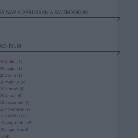
GY NAP A VÁROSBAN A FACEBOOKON
RCHÍVUM
20 június
(
2
)
20 május
(
1
)
20 április
(
1
)
20 március
(
5
)
20 február
(
8
)
20 január
(
9
)
19 december
(
4
)
019 november
(
9
)
19 október
(
10
)
19 szeptember
(
5
)
19 augusztus
(
8
)
ovább
...