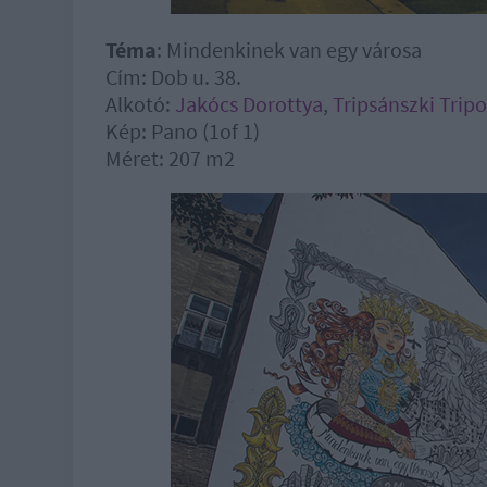
Téma
: Mindenkinek van egy városa
Cím: Dob u. 38.
Alkotó:
Jakócs Dorottya
,
Tripsánszki Trip
Kép: Pano (1of 1)
Méret: 207 m2