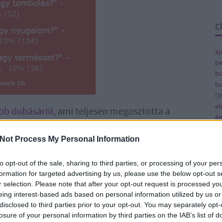
C
aj
be
bu
bu
(
1
e
abb dobásáról
, ami teljesen megosztotta a
ép
célúan festegetik össze Budapest hetedik
fe
 nemzetközi művészek alkotásait, ami túlmutat a
fe
Not Process My Personal Information
ten. Végre kortárs alkotások kerültek a falakra,
(
8
gy
to opt-out of the sale, sharing to third parties, or processing of your per
(
4
formation for targeted advertising by us, please use the below opt-out s
 vitatkozzunk művészetről, mint bármi másról.
ja
r selection. Please note that after your opt-out request is processed y
ka
eing interest-based ads based on personal information utilized by us or
más lapokkal együtt, hogy szavaztassunk meg
ká
disclosed to third parties prior to your opt-out. You may separately opt-
(
1
losure of your personal information by third parties on the IAB’s list of
k alkotás tetszett a legjobban az adott