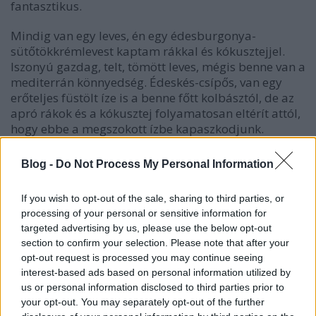
fantasztikus.
Mindig van egy leves, én egy édesburgonya-
sütőtökkrémlevest kaptam rákkal és kókusztejjel.
Iszonyú gazdag, telt, tömött leves, mégis benne van a
mediterrán könnyedség. Édeskés-csípős, van egy
erőteljes füstölt íze is a benne főtt kolbásztól, de az
apró rákok és a kókusztej folyamatosan eltérít attól,
hogy ebbe a megszokott ízbe kapaszkodjunk.
Blog -
Do Not Process My Personal Information
If you wish to opt-out of the sale, sharing to third parties, or
processing of your personal or sensitive information for
targeted advertising by us, please use the below opt-out
section to confirm your selection. Please note that after your
opt-out request is processed you may continue seeing
interest-based ads based on personal information utilized by
us or personal information disclosed to third parties prior to
your opt-out. You may separately opt-out of the further