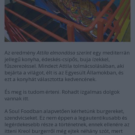
Az eredmény
Attila elmondása szerint
egy mediterrán
jellegű konyha, édeskés-csípős, buja ízekkel,
fűszerezéssel. Mindezt Attila tolmácsolásában, aki
bejárta a világot, élt is az Egyesült Államokban, és
ezt a konyhát választotta kedvencének.
És meg is tudom érteni. Rohadt izgalmas dolgok
vannak itt.
A Soul Foodban alapvetően kérhetünk burgereket,
szendvicseket. Ez nem éppen a legautentikusabb és
legérdekesebb része a történetnek, ennek ellenére az
itteni Kreol burgerről még ejtek néhány szót, mert