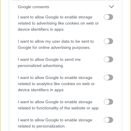
Google consents
I want to allow Google to enable storage
related to advertising like cookies on web or
device identifiers in apps.
I want to allow my user data to be sent to
És a végére a kreol burger (ne ijedjetek meg, ezt a
Google for online advertising purposes.
hármat nem egyszerre ettem, az adagok bőségesek).
Hát ez valami félelmetes. Nagyon spéci, nagyon édes
I want to allow Google to send me
a chilis-mangós szósz miatt, de nem lehet
personalized advertising.
abbahagyni. A húst nem fűszerezték meg
szerencsére, egy félig átsült, krémes állagú (ezen
I want to allow Google to enable storage
mondjuk van mit javítani) marhát kapunk olyan
related to analytics like cookies on web or
körítéssel, hogy még ő is zavarba jön tőle.
device identifiers in apps.
I want to allow Google to enable storage
related to functionality of the website or app.
I want to allow Google to enable storage
related to personalization.