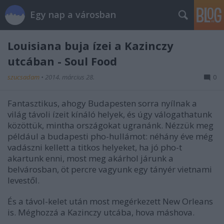
Egy nap a városban
Louisiana buja ízei a Kazinczy
utcában - Soul Food
szucsadam
•
2014. március 28.
0
Fantasztikus, ahogy Budapesten sorra nyílnak a
világ távoli ízeit kínáló helyek, és úgy válogathatunk
közöttük, mintha országokat ugranánk. Nézzük meg
például a budapesti pho-hullámot: néhány éve még
vadászni kellett a titkos helyeket, ha jó pho-t
akartunk enni, most meg akárhol járunk a
belvárosban, öt percre vagyunk egy tányér vietnami
levestől.
És a távol-kelet után most megérkezett New Orleans
is. Méghozzá a Kazinczy utcába, hova máshova.