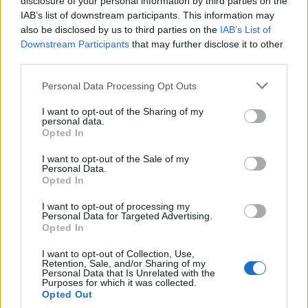
disclosure of your personal information by third parties on the
IAB’s list of downstream participants. This information may
also be disclosed by us to third parties on the
IAB’s List of
Downstream Participants
that may further disclose it to other
Kötelező megkóstolni még a jambalayát vagy a kreol
third parties.
curryt. Előbbi egy karibi eredetű fogás, húsból és
zöldségekből készül rizs és egy spéci alaplé
Please note that this website/app uses one or more Google
Personal Data Processing Opt Outs
services and may gather and store information including but
felhasználásával. A Soul Foodban hagymás paprikás
not limited to your visit or usage behaviour. You may click to
I want to opt-out of the Sharing of my
alapra tesznek kolbászt és apró rákokat (a levesben
personal data.
grant or deny consent to Google and its third-party tags to
már bemutatkoztak), a végén egy kis kókusztejjel
Opted In
use your data for below specified purposes in below Google
lettek megbolondítva, meg közben persze a
consent section.
fűszerekkel. Kreol kolbászos lecsós rizs, bő lére
I want to opt-out of the Sale of my
Personal Data.
eresztve.
Opted In
I want to opt-out of processing my
Personal Data for Targeted Advertising.
Opted In
I want to opt-out of Collection, Use,
Retention, Sale, and/or Sharing of my
Personal Data that Is Unrelated with the
Purposes for which it was collected.
Opted Out