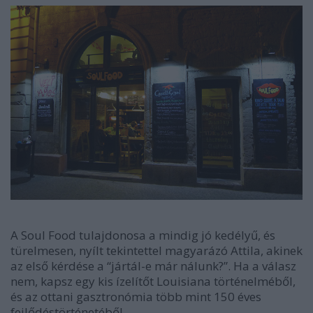
A Soul Food tulajdonosa a mindig jó kedélyű, és
türelmesen, nyílt tekintettel magyarázó Attila, akinek
az első kérdése a “jártál-e már nálunk?”. Ha a válasz
nem, kapsz egy kis ízelítőt Louisiana történelméből,
és az ottani gasztronómia több mint 150 éves
fejlődéstörténetéből.