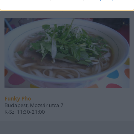
fizetsz többet, nem vársz többet, mégis
összehasonlíthatatlanul jobb, amit kapsz.
Funky Pho
Budapest, Mozsár utca 7
K-Sz: 11:30-21:00