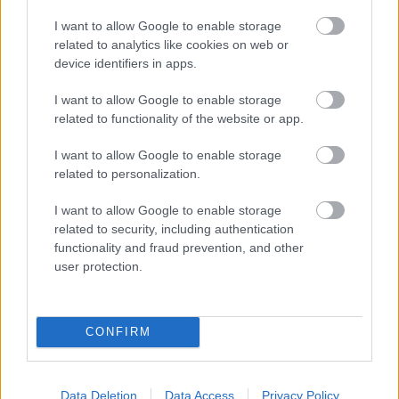
I want to allow Google to enable storage
related to analytics like cookies on web or
device identifiers in apps.
I want to allow Google to enable storage
related to functionality of the website or app.
A srácok szóltak, hogy brutális, és hogy egy negyed
I want to allow Google to enable storage
kanál elég a levesbe. Túrtam egy keveset a pálcika
related to personalization.
végével és megkóstoltam magában. Nem akarom
felidézni. Lényeg, hogy bízhatsz a Funky Pho-ben,
I want to allow Google to enable storage
amire azt mondják, hogy erős, az tényleg az.
related to security, including authentication
functionality and fraud prevention, and other
A leves meg tök jó. Amíg nem került bele a répa, egy
user protection.
kicsit kevésnek éreztem, de a répával, a chilivel, kevés
citrommal a tál alja felé haladva egyre erősebb ízek
jöttek elő, és egyre jobban élveztem. Minden a
CONFIRM
helyén van ebben a pho-ben és elég szép az adag is,
szóval a város egy újabb helyére lett igaz az állítás:
inkább ide menj be, mint egy gyorsétterembe. Nem
Data Deletion
Data Access
Privacy Policy