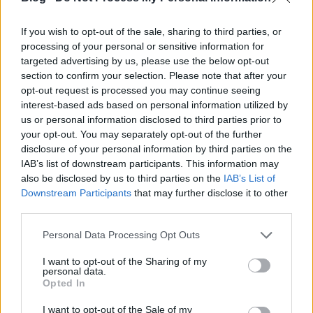
If you wish to opt-out of the sale, sharing to third parties, or
processing of your personal or sensitive information for
targeted advertising by us, please use the below opt-out
section to confirm your selection. Please note that after your
opt-out request is processed you may continue seeing
interest-based ads based on personal information utilized by
us or personal information disclosed to third parties prior to
your opt-out. You may separately opt-out of the further
disclosure of your personal information by third parties on the
Onnan tudom, mert negyedikre összejött, nyitva
IAB’s list of downstream participants. This information may
voltak, kértem tőlük egy pho-t és lefotóztam a falat.
also be disclosed by us to third parties on the
IAB’s List of
Downstream Participants
that may further disclose it to other
A srácok, akik csinálják a kaját, nagyon
third parties.
szimpatikusak. Barátságosak, látszik, hogy nagyon
bíznak az üzletben, a megszokottnál jóval több
Please note that this website/app uses one or more Google
Personal Data Processing Opt Outs
alázat van bennük a vendég felé, és láthatóan
services and may gather and store information including but
büszkék a pho-jukra, ami kiderül már a tálalásból is.
not limited to your visit or usage behaviour. You may click to
I want to opt-out of the Sharing of my
personal data.
Nézzétek, milyen szép a leves:
grant or deny consent to Google and its third-party tags to
Opted In
use your data for below specified purposes in below Google
consent section.
I want to opt-out of the Sale of my