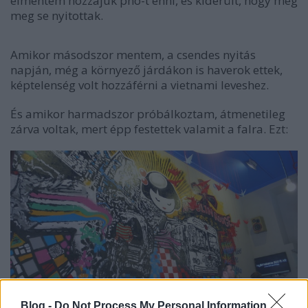
elmentem hozzájuk pho-t enni, és kiderült, hogy még
meg se nyitottak.
Amikor másodszor mentem, a csendes nyitás
napján, még a környező járdákon is haverok ettek,
képtelenség volt hozzáférni a vietnami leveshez.
És amikor harmadszor próbálkoztam, átmenetileg
zárva voltak, mert épp festettek valamit a falra. Ezt:
Blog -
Do Not Process My Personal Information