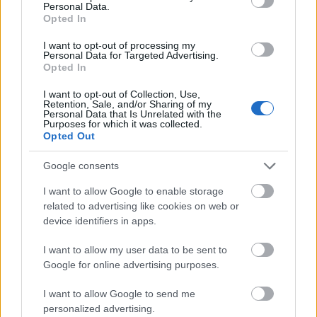
Personal Data.
Opted In
I want to opt-out of processing my
Personal Data for Targeted Advertising.
Opted In
I want to opt-out of Collection, Use,
Retention, Sale, and/or Sharing of my
Personal Data that Is Unrelated with the
Purposes for which it was collected.
Opted Out
Google consents
Járjuk körbe. Baloldalt valami savanyított répa van,
nagyon jó, kell bele. Jobb oldalt a saját készítésű
I want to allow Google to enable storage
chili, gyilkos, szemét, előre megfontolt, aljas
related to advertising like cookies on web or
device identifiers in apps.
indokból elkövetett, legyőzhetetlen. Ilyen közelről:
I want to allow my user data to be sent to
Google for online advertising purposes.
I want to allow Google to send me
personalized advertising.