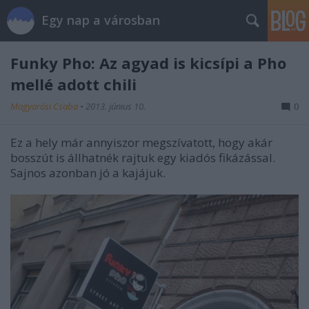
Egy nap a városban
Funky Pho: Az agyad is kicsípi a Pho
mellé adott chili
Magyarósi Csaba
•
2013. június 10.
0
Ez a hely már annyiszor megszívatott, hogy akár
bosszút is állhatnék rajtuk egy kiadós fikázással.
Sajnos azonban jó a kajájuk.