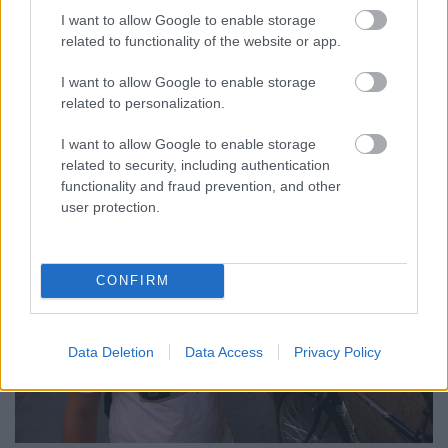
I want to allow Google to enable storage
Annyira ízlett a gyros, hogy pár nappal később
related to functionality of the website or app.
Ádámot is elvittem magammal és kóstolásra
kényszerítettem, hogy erősítse meg, vagy cáfolja a
I want to allow Google to enable storage
megállapításaimat:
related to personalization.
I want to allow Google to enable storage
related to security, including authentication
functionality and fraud prevention, and other
user protection.
CONFIRM
Data Deletion
Data Access
Privacy Policy