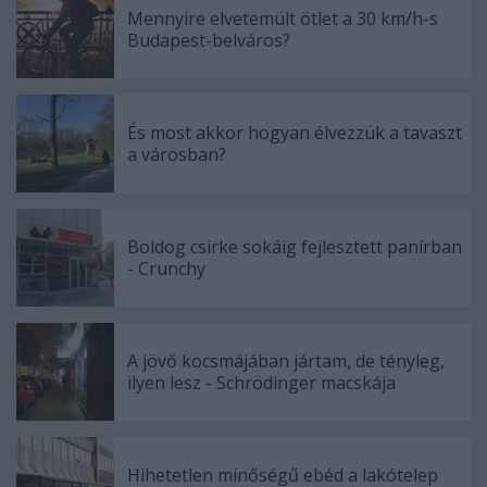
Mennyire elvetemült ötlet a 30 km/h-s
Budapest-belváros?
És most akkor hogyan élvezzük a tavaszt
a városban?
Boldog csirke sokáig fejlesztett panírban
- Crunchy
A jövő kocsmájában jártam, de tényleg,
ilyen lesz - Schrödinger macskája
Hihetetlen minőségű ebéd a lakótelep