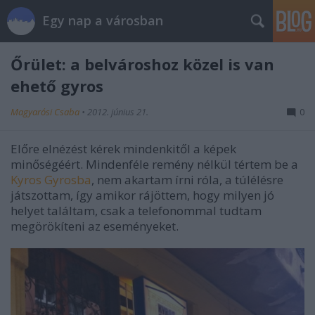
Egy nap a városban
Őrület: a belvároshoz közel is van
ehető gyros
Magyarósi Csaba
•
2012. június 21.
0
Előre elnézést kérek mindenkitől a képek
minőségéért. Mindenféle remény nélkül tértem be a
Kyros Gyrosba
, nem akartam írni róla, a túlélésre
játszottam, így amikor rájöttem, hogy milyen jó
helyet találtam, csak a telefonommal tudtam
megörökíteni az eseményeket.