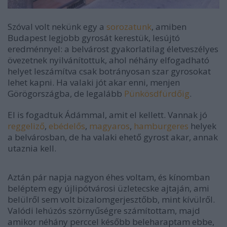
Szóval volt nekünk egy a
sorozatunk
, amiben
Budapest legjobb gyrosát kerestük, lesújtó
eredménnyel: a belvárost gyakorlatilag életveszélyes
övezetnek nyilvánítottuk, ahol néhány elfogadható
helyet leszámítva csak botrányosan szar gyrosokat
lehet kapni. Ha valaki jót akar enni, menjen
Görögországba, de legalább
Pünkösdfürdőig
.
El is fogadtuk Ádámmal, amit el kellett. Vannak jó
reggeliző
,
ebédelős
,
magyaros
,
hamburgeres
helyek
a belvárosban, de ha valaki ehető gyrost akar, annak
utaznia kell.
Aztán pár napja nagyon éhes voltam, és kínomban
beléptem egy újlipótvárosi üzletecske ajtaján, ami
belülről sem volt bizalomgerjesztőbb, mint kívülről.
Valódi lehúzós szörnyűségre számítottam, majd
amikor néhány perccel később beleharaptam ebbe,