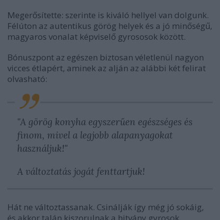
Megerősítette: szerinte is kiváló hellyel van dolgunk.
Félúton az autentikus görög helyek és a jó minőségű,
magyaros vonalat képviselő gyrososok között.
Bónuszpont az egészen biztosan véletlenül nagyon
vicces étlapért, aminek az alján az alábbi két felirat
olvasható:
"A görög konyha egyszerűen egészséges és
finom, mivel a legjobb alapanyagokat
használjuk!"
A változtatás jogát fenttartjuk!
Hát ne változtassanak. Csinálják így még jó sokáig,
és akkor talán kiszorulnak a hitvány gyrosok