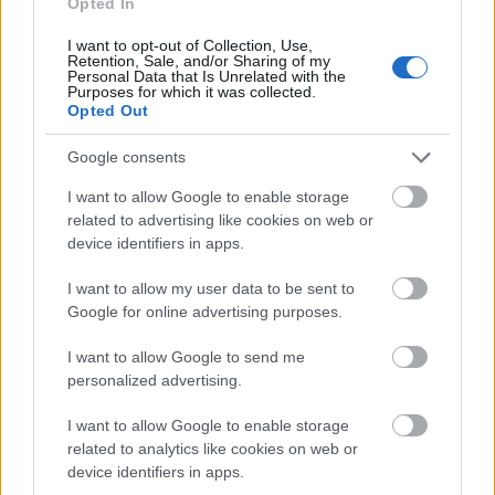
Opted In
Oké, nem egy Gyradiko. Nem egy igazi görögországi
I want to opt-out of Collection, Use,
étterem. De közel toplistás, ami ha figyelembe
Retention, Sale, and/or Sharing of my
vesszük, hogy mennyivel közelebb van a
Personal Data that Is Unrelated with the
Purposes for which it was collected.
belvároshoz, mint az összes többi elfogadható hely,
Opted Out
bőven megéri a figyelmet. Főleg, hogy olyan szépen
kiemelkedik a mezőnyből, hogy elég volt egy apró
Google consents
harapás ahhoz, hogy tudjam, erről a gyrosról írni
fogok.
I want to allow Google to enable storage
related to advertising like cookies on web or
Jó a hús, finoman, ügyesen fűszerezett. A pitában,
device identifiers in apps.
ami szintén remek darab, van sült krumpli, ilyet
Budapesten eddig csak az eredeti, görög helyeken
I want to allow my user data to be sent to
Google for online advertising purposes.
tapasztaltam (a hely
facebookos oldalát
elnézve
gyanús, hogy az a vonzó lány, aki időnként maga
I want to allow Google to send me
készíti a gyrost, és létrehozta az oldalt, szintén
personalized advertising.
görög). Nincs benne csalamádé, savanyú káposzta,
ami önmagában óriási érték. Van viszont izmos,
I want to allow Google to enable storage
remek joghurtos szósz, egy csomó friss zöldség,
related to analytics like cookies on web or
rendesen eldolgozott csípős részek, én mondom,
device identifiers in apps.
szép kerek az egész.