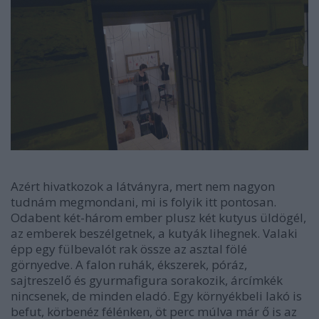
Azért hivatkozok a látványra, mert nem nagyon
tudnám megmondani, mi is folyik itt pontosan.
Odabent két-három ember plusz két kutyus üldögél,
az emberek beszélgetnek, a kutyák lihegnek. Valaki
épp egy fülbevalót rak össze az asztal fölé
görnyedve. A falon ruhák, ékszerek, póráz,
sajtreszelő és gyurmafigura sorakozik, árcímkék
nincsenek, de minden eladó. Egy környékbeli lakó is
befut, körbenéz félénken, öt perc múlva már ő is az