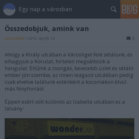
Egy nap a városban
Összedobjuk, amink van
szucsadam
•
2012. április 13.
0
Ahogy a Király utcában a Városliget felé sétálunk, és
elhagyjuk a Körutat, hirtelen megváltozik a
hangulat. Eltűnik a zsongás, kevesebb üzlet és sétáló
ember jön szembe, az innen leágazó utcákban pedig
csak elvétve találunk esténként a kocsmákon kívül
más fényforrást.
Éppen ezért volt különös az Izabella utcában ez a
látvány: