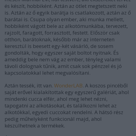
és készít, hobbiként. Aztán az ötlet megtetszett neki
is. Aztán az ő egyik barátja is csatlakozott, aztán az ő
barátai is. Csupa olyan ember, aki munka mellett,
hobbiként vágott bele az alkotómunkába, tervezett,
rajzolt, faragott, forrasztott, festett. Először csak
otthon, barátoknak, később már az interneten
keresztül is beesett egy-két vásárló, de sosem
gondolták, hogy egyszer saját boltot nyitnak. És
ameddig bele nem vág az ember, tényleg valami
távoli dolognak tűnik, amit csak sok pénzzel és jó
kapcsolatokkal lehet megvalósítani.
Aztán tessék, itt van.
WonderLAB
. A koszos pincéből
saját erővel kialakítottak egy egyszerű galériát, ahol
mindenki cucca elfér, ahol meg lehet nézni,
tapogatni az alkotásokat, és találkozni lehet az
alkotókkal, egyedi cuccokat rendelni. A hátsó rész
pedig műhelyként funkcionál majd, ahol
készülhetnek a termékek.