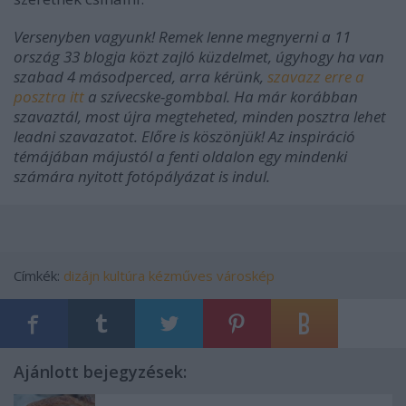
Versenyben vagyunk! Remek lenne megnyerni a 11
ország 33 blogja közt zajló küzdelmet, úgyhogy ha van
szabad 4 másodperced, arra kérünk,
szavazz erre a
posztra itt
a szívecske-gombbal. Ha már korábban
szavaztál, most újra megteheted, minden posztra lehet
leadni szavazatot. Előre is köszönjük! Az inspiráció
témájában májustól a fenti oldalon egy mindenki
számára nyitott fotópályázat is indul.
Címkék:
dizájn
kultúra
kézműves
városkép
Ajánlott bejegyzések: