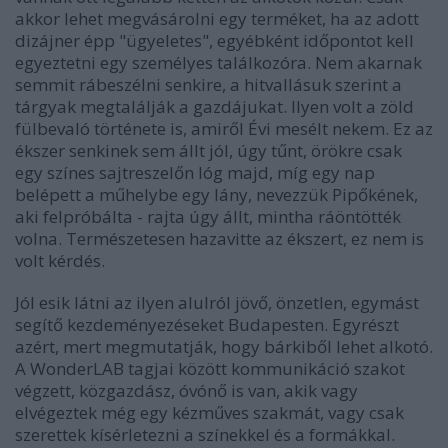
akkor lehet megvásárolni egy terméket, ha az adott
dizájner épp "ügyeletes", egyébként időpontot kell
egyeztetni egy személyes találkozóra. Nem akarnak
semmit rábeszélni senkire, a hitvallásuk szerint a
tárgyak megtalálják a gazdájukat. Ilyen volt a zöld
fülbevaló története is, amiről Évi mesélt nekem. Ez az
ékszer senkinek sem állt jól, úgy tűnt, örökre csak
egy színes sajtreszelőn lóg majd, míg egy nap
belépett a műhelybe egy lány, nevezzük Pipőkének,
aki felpróbálta - rajta úgy állt, mintha ráöntötték
volna. Természetesen hazavitte az ékszert, ez nem is
volt kérdés.
Jól esik látni az ilyen alulról jövő, önzetlen, egymást
segítő kezdeményezéseket Budapesten. Egyrészt
azért, mert megmutatják, hogy bárkiből lehet alkotó.
A WonderLAB tagjai között kommunikáció szakot
végzett, közgazdász, óvónő is van, akik vagy
elvégeztek még egy kézműves szakmát, vagy csak
szerettek kísérletezni a színekkel és a formákkal.