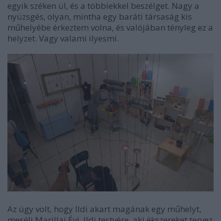
egyik széken ül, és a többiekkel beszélget. Nagy a
nyüzsgés, olyan, mintha egy baráti társaság kis
műhelyébe érkeztem volna, és valójában tényleg ez a
helyzet. Vagy valami ilyesmi.
Az úgy volt, hogy Ildi akart magának egy műhelyt,
meséli Marillai Évi, Ildi testvére, aki ékszereket tervez