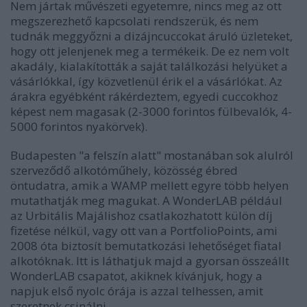
Nem jártak művészeti egyetemre, nincs meg az ott
megszerezhető kapcsolati rendszerük, és nem
tudnák meggyőzni a dizájncuccokat áruló üzleteket,
hogy ott jelenjenek meg a termékeik. De ez nem volt
akadály, kialakították a saját találkozási helyüket a
vásárlókkal, így közvetlenül érik el a vásárlókat. Az
árakra egyébként rákérdeztem, egyedi cuccokhoz
képest nem magasak (2-3000 forintos fülbevalók, 4-
5000 forintos nyakörvek).
Budapesten "a felszín alatt" mostanában sok alulról
szerveződő alkotóműhely, közösség ébred
öntudatra, amik a WAMP mellett egyre több helyen
mutathatják meg magukat. A WonderLAB például
az Urbitális Majálishoz csatlakozhatott külön díj
fizetése nélkül, vagy ott van a PortfolioPoints, ami
2008 óta biztosít bemutatkozási lehetőséget fiatal
alkotóknak. Itt is láthatjuk majd a gyorsan összeállt
WonderLAB csapatot, akiknek kívánjuk, hogy a
napjuk első nyolc órája is azzal telhessen, amit
szeretnek csinálni.