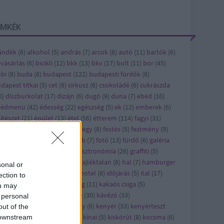
ÍMKÉK
ándék
(
6
)
alkohol
(
5
)
andrás
(
7
)
arcok
(
8
)
autó
(
11
)
bartók
(
6
)
vásárlás
(
6
)
bicikli
(
12
)
bkk
(
13
)
bkv
(
17
)
bolt
(
11
)
bor
(
45
)
bi
(
8
)
buda
(
8
)
budapest
(
122
)
budapesti fürdők
(
8
)
dapest titkai
(
5
)
cet
(
8
)
cirkusz
(
6
)
csokoládé
(
6
)
cukrászda
6
)
díszburkolat
(
17
)
dizájn
(
6
)
dugó
(
9
)
duna
(
7
)
ebéd
(
16
)
bédmenü
(
42
)
édesség
(
22
)
egészség
(
5
)
ek
(
12
)
emberek
(
6
)
ítészet
(
21
)
épület
(
13
)
étel
(
56
)
étterem
(
114
)
fagyi
(
31
)
jlesztés
(
8
)
felújítás
(
24
)
ferihegy
(
8
)
festés
(
5
)
festmény
(
9
)
sztivál
(
10
)
film
(
43
)
flashmob
(
7
)
fotó
(
13
)
fürdő
(
6
)
galéria
)
gaszto
(
10
)
gasztro
(
720
)
gasztronómia
(
26
)
graffiti
(
5
)
orsétterem
(
10
)
gyros
(
17
)
hajléktalan
(
8
)
hal
(
7
)
hamburger
sonal or
7
)
hirdetés
(
27
)
hirdető
(
79
)
hotel
(
8
)
időjárás
(
5
)
ital
(
17
)
ection to
pán
(
7
)
játék
(
58
)
jótékonyság
(
11
)
kakaós csiga
(
5
)
ou may
rácsony
(
21
)
karcsi
(
15
)
kávé
(
30
)
kávézó
(
33
)
 personal
vézópluszvalami
(
7
)
kazinczy
(
6
)
kenyér
(
33
)
kenyérteszt
out of the
2
)
kézműves
(
5
)
kiállítás
(
63
)
kínai
(
5
)
kiskörút
(
8
)
kocsma
(
6
)
 downstream