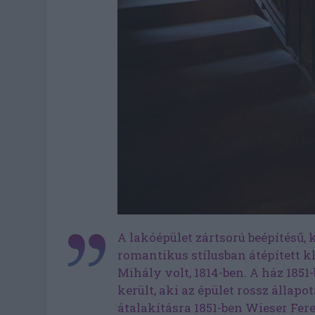
A lakóépület zártsorú beépítésű,
romantikus stílusban átépített kl
Mihály volt, 1814-ben. A ház 185
került, aki az épület rossz állapot
átalakításra 1851-ben Wieser Fere