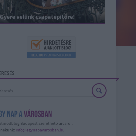
Gyere velünk csapatépítőre!
ERESÉS
etmódblog Budapest szerethető arcáról.
j nekünk:
info@egynapavarosban.hu