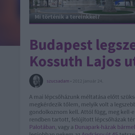
Mi történik a tereinkkel?
Budapest legsze
Kossuth Lajos u
szucsadam
•
2012 január 24.
A mai lépcsőházunk méltatása előtt szüks
megkérdezik tőlem, melyik volt a legszeb
gondolkoznom kell. Attól függ, meg kell-e
rendben tartott, felújított lépcsőházak té
Palotában
, vagy a
Dunapark-házak bárme
legjobban nekem az
Andrássy út 45
tetsze