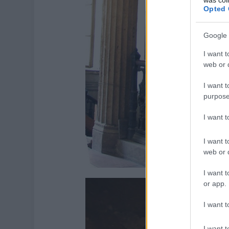
Opted 
Google 
I want t
web or d
I want t
purpose
I want 
I want t
web or d
I want t
or app.
I want t
I want t