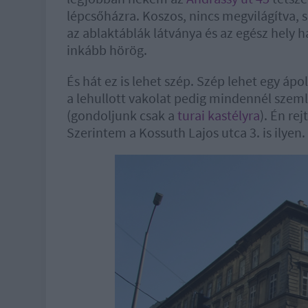
lépcsőházra. Koszos, nincs megvilágítva, 
az ablaktáblák látványa és az egész hely h
inkább hörög.
És hát ez is lehet szép. Szép lehet egy ápo
a lehullott vakolat pedig mindennél szemlé
(gondoljunk csak a
turai kastélyra
). Én re
Szerintem a Kossuth Lajos utca 3. is ilyen.