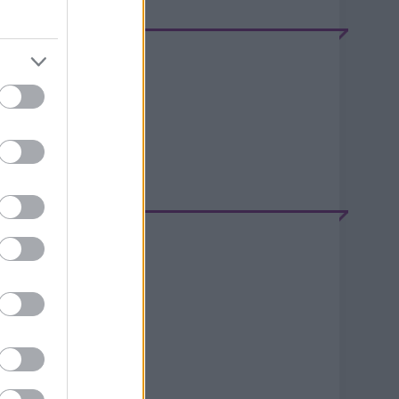
EEDEK
S 2.0
jegyzések
,
kommentek
tom
jegyzések
,
kommentek
ELÉPÉS