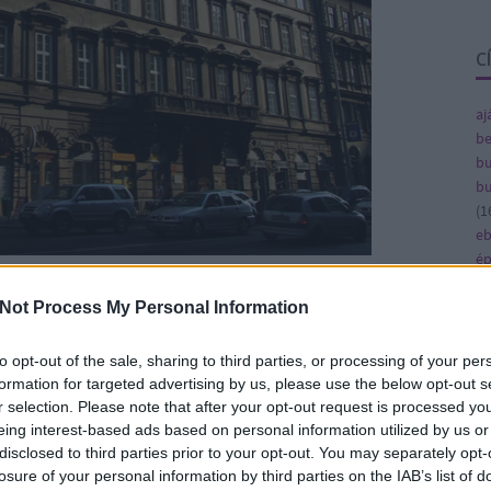
C
aj
be
bu
bu
(
1
e
ép
fe
jártam korábban, akkor nem jutott eszembe
fe
Not Process My Personal Information
erint kár volt kihagyni. Ismét az ő szemét,
(
8
ön, hogy bemutassam a házat, remélem ti is
gy
to opt-out of the sale, sharing to third parties, or processing of your per
(
4
formation for targeted advertising by us, please use the below opt-out s
ja
r selection. Please note that after your opt-out request is processed y
ka
eing interest-based ads based on personal information utilized by us or
ká
disclosed to third parties prior to your opt-out. You may separately opt-
(
1
losure of your personal information by third parties on the IAB’s list of