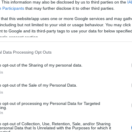
. This information may also be disclosed by us to third parties on the
IA
ko
Participants
that may further disclose it to other third parties.
kö
kü
 that this website/app uses one or more Google services and may gath
la
including but not limited to your visit or usage behaviour. You may click 
me
 to Google and its third-party tags to use your data for below specifi
n
ogle consent section.
pé
rá
l Data Processing Opt Outs
ru
(
8
o opt-out of the Sharing of my personal data.
sz
In
(
6
új
o opt-out of the Sale of my Personal Data.
(
1
In
vá
v
to opt-out of processing my Personal Data for Targeted
(
2
ing.
vi
In
zö
o opt-out of Collection, Use, Retention, Sale, and/or Sharing
ersonal Data that Is Unrelated with the Purposes for which it
lected.