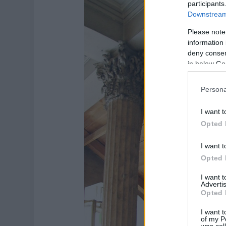
participants
Downstream 
Please note
information 
deny consent
in below Go
Persona
I want t
Opted 
I want t
Opted 
I want 
Advertis
Opted 
I want t
of my P
was col