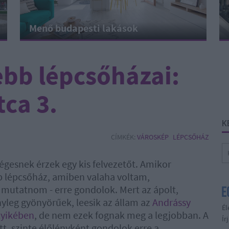
Menő budapesti lakások
bb lépcsőházai:
tca 3.
K
CÍMKÉK:
VÁROSKÉP
LÉPCSŐHÁZ
égesnek érzek egy kis felvezetőt. Amikor
b lépcsőház, amiben valaha voltam,
 mutatnom - erre gondolok. Mert az ápolt,
nyleg gyönyörűek, leesik az állam az
Andrássy
Él
lyikében
, de nem ezek fognak meg a legjobban. A
Ír
tt, szinte élőlényként gondolok erre a