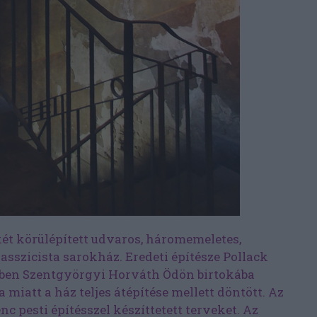
 két körülépített udvaros, háromemeletes,
asszicista sarokház. Eredeti építésze Pollack
1-ben Szentgyörgyi Horváth Ödön birtokába
a miatt a ház teljes átépítése mellett döntött. Az
nc pesti építésszel készíttetett terveket. Az