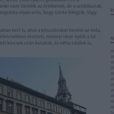
senki nem törődik az értékeivel, de a szökőkutak,
E
angulata olyan erős, hogy szinte lélegzik. Vagy
latlan kert is, ahol a kőszobrokat benövi az inda,
letesebben érezteti, mennyi ideje épült a fal
A
jtett kincsek után kutatok, és néha találok is.
20
20
20
20
20
20
20
2
20
20
20
T