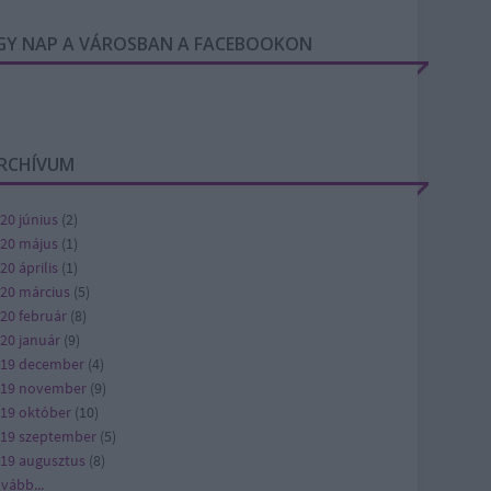
GY NAP A VÁROSBAN A FACEBOOKON
RCHÍVUM
20 június
(
2
)
20 május
(
1
)
20 április
(
1
)
20 március
(
5
)
20 február
(
8
)
20 január
(
9
)
19 december
(
4
)
019 november
(
9
)
19 október
(
10
)
19 szeptember
(
5
)
19 augusztus
(
8
)
ovább
...