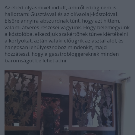
Az ebéd olyasmivel indult, amiről eddig nem is
hallottam: Gusztávval és az olívaolaj-kóstolóval.
Elsőre annyira abszurdnak tűnt, hogy azt hittem,
valami átverés részesei vagyunk. Hogy belemegyünk
a kóstolóba, elkezdjük szakértőnek tűnve kiértékelni
a kortyokat, aztán valaki előugrik az asztal alól, és
hangosan lehülyesznoboz mindenkit, majd
hozzáteszi, hogy a gasztrobloggereknek minden
baromságot be lehet adni.