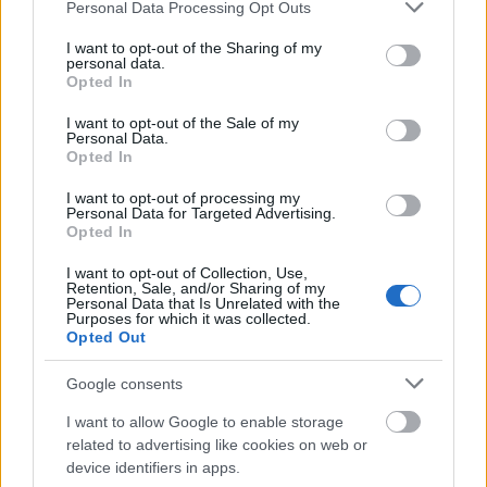
Please note that this website/app uses one or more Google
Personal Data Processing Opt Outs
az olajakból.
services and may gather and store information including but
not limited to your visit or usage behaviour. You may click to
I want to opt-out of the Sharing of my
personal data.
grant or deny consent to Google and its third-party tags to
Opted In
use your data for below specified purposes in below Google
consent section.
I want to opt-out of the Sale of my
Personal Data.
Opted In
I want to opt-out of processing my
Personal Data for Targeted Advertising.
Opted In
I want to opt-out of Collection, Use,
Retention, Sale, and/or Sharing of my
Personal Data that Is Unrelated with the
Purposes for which it was collected.
Opted Out
Google consents
I want to allow Google to enable storage
Az aperitif után jöttek a fogások, és ebben a
related to advertising like cookies on web or
versenyszámban remekül vizsgázott az Iberostar.
device identifiers in apps.
Ügyesen egyensúlyoztak hagyomány és evolúció