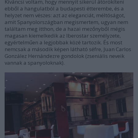
Kíváncsi voltam, hogy mennyit sikerül átörökíteni
ebből a hangulatból a budapesti étterembe, és a
helyzet nem vészes: azt az eleganciát, méltóságot,
amit Spanyolországban megismertem, ugyan nem
találtam meg itthon, de a hazai mezőnyből mégis
magasan kiemelkedik az Iberostar személyzete,
egyértelműen a legjobbak közé tartozik. És most
nemcsak a második képen látható séfre, Juan Carlos
González Hernándezre gondolok (zseniális neveik
vannak a spanyoloknak).