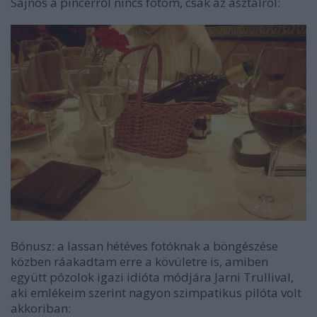
Sajnos a pincérről nincs fotóm, csak az asztalról:
Bónusz: a lassan hétéves fotóknak a böngészése
közben ráakadtam erre a kövületre is, amiben
együtt pózolok igazi idióta módjára Jarni Trullival,
aki emlékeim szerint nagyon szimpatikus pilóta volt
akkoriban: