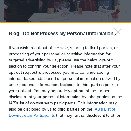
Blog -
Do Not Process My Personal Information
De elnéztem jobbra, láttam, hogy
Molnár B. Tamás
kitartóan kóstol és elemez, márpedig ha szerinte
If you wish to opt-out of the sale, sharing to third parties, or
rendben van az ilyesmi, akkor az olívaolaj-kóstolás
processing of your personal or sensitive information for
bizonyára létező jelenség. Belekezdtem én is, és
targeted advertising by us, please use the below opt-out
őszintén szólva meglepődtem: miután túltettem
section to confirm your selection. Please note that after your
magam azon, hogy szemben a borral az olaj
opt-out request is processed you may continue seeing
önmagában ritkán kerül olyan helyzetbe, hogy
interest-based ads based on personal information utilized by
megigyuk, tényleg jelentős különbségeket fedeztem
us or personal information disclosed to third parties prior to
fel a vizsgált márkák közt. Egy borszakértő ezzel
your opt-out. You may separately opt-out of the further
vitatkozna, de az átlagember szemszögéből
disclosure of your personal information by third parties on the
könnyedén lehet olyan különbség két olívaolaj, mint
IAB’s list of downstream participants. This information may
egy testes vörös és egy könnyű fehér között. Néhány
also be disclosed by us to third parties on the
IAB’s List of
perccel később már akkor sem akartam elröhögni
Downstream Participants
that may further disclose it to other
magam, amikor elkezdtünk articsókát,
third parties.
zöldborsócsírát, csirkenyakat és egyebeket kiérezni