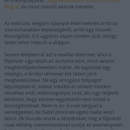
én a konyhájukat,
nagy kedvencem itthon is a Pata
Negra
, de most másról akarok mesélni.
Az exkluzív, elegáns spanyol éttermeknek arról az
utánozhatatlan képességéről, amit úgy hívunk:
kiszolgálás. Ezt ugyanis olyan szinten űzik, ahogy
talán sehol másutt a világon.
Sosem felejtem el azt a sevillai éttermet, ahol a
főpincér úgy sétált az asztalok közt, mint valami
megkérdőjelezhetetlen márki, de legalább egy
hidalgo, a királyi vérvonal két lábon járó
megtestesülése. Ne egy arrogáns hólyagot
képzeljetek el, sokkal inkább az etikett minden
részéhez értő, méltóságteljes urat, aki úgy teljesíti
kéréseid, hogy közben egyáltalán nem érzed a
kiszolgálódnak. Nem is az: ő csak tárgyal a
vendégekkel, de fiatal pincérek egész hada veszi
körül, ők hozzák-viszik a tányérokat, míg a főpincér
csak néhány szemvillanással uralja az eseményeket.