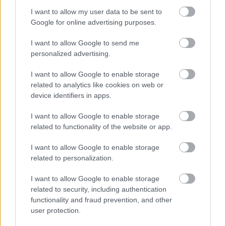
között, olyan híres spanyol alapanyagokból és
I want to allow my user data to be sent to
ételekből készítettek modern falatokat, mint az
Google for online advertising purposes.
libériai sonka, vagy a salmorejo leves.
I want to allow Google to send me
A fogások kiválóak voltak. Csak néha döccent meg a
personalized advertising.
konyha, volt, hogy úgy éreztem, valamelyik
alapanyagot a szükségesnél kicsit talán korábban
I want to allow Google to enable storage
készítették el, vagy hosszabban dolgoztak rajta, de
related to analytics like cookies on web or
alapvetően csodásan friss, nagy szeretettel és
device identifiers in apps.
szakértelemmel egymás mellé és után pakolt
fogások voltak ezek. High endben egy kicsit
I want to allow Google to enable storage
bizonytalanul mozgok, talán ha öt Michelin-csillagos
related to functionality of the website or app.
étteremben voltam eddig, így nem mernék olyan
őszintén nyilatkozni a helyről, mint mondjuk egy
I want to allow Google to enable storage
related to personalization.
tisztességes steakről, de azt gondolom, hogy az Onyx
és a Costes alatti űrben van keresnivalója az
I want to allow Google to enable storage
Iberostarnak. Sőt, a malacos fogás alapján időnként
related to security, including authentication
azok mellet.
functionality and fraud prevention, and other
user protection.