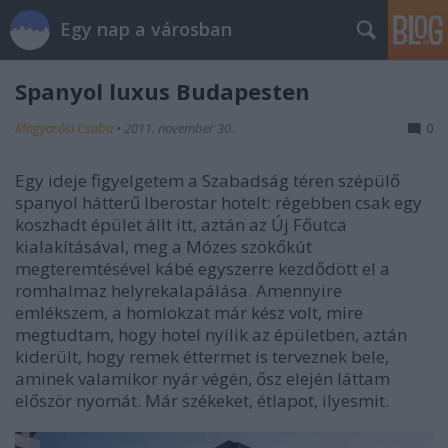
Egy nap a városban
Spanyol luxus Budapesten
Magyarósi Csaba
•
2011. november 30.
0
Egy ideje figyelgetem a Szabadság téren szépülő
spanyol hátterű Iberostar hotelt: régebben csak egy
koszhadt épület állt itt, aztán az Új Főutca
kialakításával, meg a Mózes szökőkút
megteremtésével kábé egyszerre kezdődött el a
romhalmaz helyrekalapálása. Amennyire
emlékszem, a homlokzat már kész volt, mire
megtudtam, hogy hotel nyílik az épületben, aztán
kiderült, hogy remek éttermet is terveznek bele,
aminek valamikor nyár végén, ősz elején láttam
először nyomát. Már székeket, étlapot, ilyesmit.