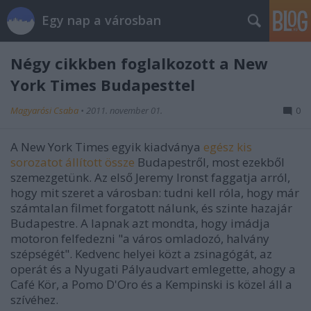
Egy nap a városban
Négy cikkben foglalkozott a New
York Times Budapesttel
Magyarósi Csaba
•
2011. november 01.
0
A New York Times egyik kiadványa
egész kis
sorozatot állított össze
Budapestről, most ezekből
szemezgetünk. Az első Jeremy Ironst faggatja arról,
hogy mit szeret a városban: tudni kell róla, hogy már
számtalan filmet forgatott nálunk, és szinte hazajár
Budapestre. A lapnak azt mondta, hogy imádja
motoron felfedezni "a város omladozó, halvány
szépségét". Kedvenc helyei közt a zsinagógát, az
operát és a Nyugati Pályaudvart emlegette, ahogy a
Café Kör, a Pomo D'Oro és a Kempinski is közel áll a
szívéhez.