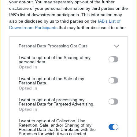
Borbíróság, a Klassz Bistro, vagy a Bock Bisztro.
your opt-out. You may separately opt-out of the further
Ezután a magyar divat világát tárja fel az olvasó
disclosure of your personal information by third parties on the
előtt, például a Je Suis Belle-t, a Use Unused-t, vagy
IAB’s list of downstream participants. This information may
Fazekas Valéria műveit.
also be disclosed by us to third parties on the
IAB’s List of
Downstream Participants
that may further disclose it to other
third parties.
Aztán hotelt is ajánl a lap, egyebek közt a világ egyik
legjobbját, a Greshamet, vagy az ár-érték-arányban
Please note that this website/app uses one or more Google
Personal Data Processing Opt Outs
bajnok
Zarát
, esetleg a Lánchíd 19-et.
services and may gather and store information including but
not limited to your visit or usage behaviour. You may click to
I want to opt-out of the Sharing of my
personal data.
grant or deny consent to Google and its third-party tags to
Opted In
use your data for below specified purposes in below Google
consent section.
I want to opt-out of the Sale of my
Personal Data.
Opted In
I want to opt-out of processing my
Personal Data for Targeted Advertising.
Opted In
I want to opt-out of Collection, Use,
Retention, Sale, and/or Sharing of my
Personal Data that Is Unrelated with the
Purposes for which it was collected.