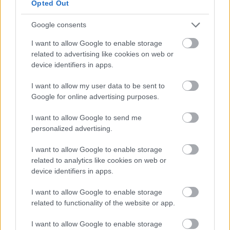
Opted Out
Google consents
A következő rész megint a filmekre koncentrál:
azokra az alkotásokra, amikben Budapest nem is
I want to allow Google to enable storage
magát alakította, példaként az Evitát vagy a
related to advertising like cookies on web or
Münchent hozza a lap, esetleg a Rítust, vagy a
device identifiers in apps.
Borgiákat, aminek a forgatása miatt Irons is hosszú
I want to allow my user data to be sent to
időt tölt nálunk.
Google for online advertising purposes.
Ezután esti meg egyéb kajás helyeket ajánlanak,
I want to allow Google to send me
például a szintén nálunk forgató Cynthia Nixon
personalized advertising.
kedvencét, a
Két szerecsent
, a Café Eklektikát, a
Bangkokot, a Villa Bagatelle-t, vagy a Szimplakertet,
I want to allow Google to enable storage
esetleg az Instantot.
related to analytics like cookies on web or
device identifiers in apps.
A következő anyag a kultúrára koncentrál, kisebb
kiállítótermekről, galériákról, művészeti
I want to allow Google to enable storage
központokról olvashatunk, például a Vintage-ről, a
related to functionality of the website or app.
Trafóról vagy a Demóról, végül gyorsan elzavarják
az olvasót a Gerbeaud-ba és a New York Café-ba
I want to allow Google to enable storage