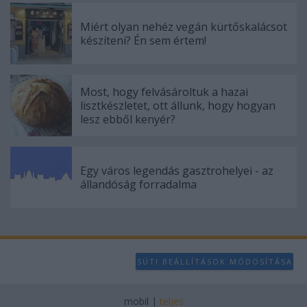
Miért olyan nehéz vegán kürtőskalácsot
készíteni? Én sem értem!
Most, hogy felvásároltuk a hazai
lisztkészletet, ott állunk, hogy hogyan
lesz ebből kenyér?
Egy város legendás gasztrohelyei - az
állandóság forradalma
SÜTI BEÁLLÍTÁSOK MÓDOSÍTÁSA
mobil
|
teljes