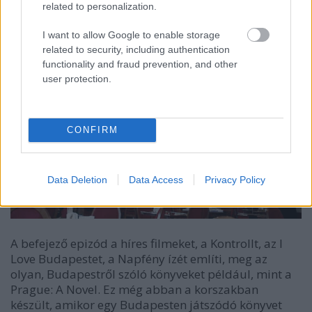
sütit enni.
related to personalization.
I want to allow Google to enable storage
related to security, including authentication
functionality and fraud prevention, and other
user protection.
CONFIRM
Data Deletion
Data Access
Privacy Policy
A befejező epizód a híres filmeket, a Kontrollt, az I
Love Budapestet, a Napfény ízét említi, meg az
olyan, Budapestről szóló könyveket például, mint a
Prague: A Novel. Ez még abban a korszakban
készült, amikor egy Budapesten játszódó könyvet