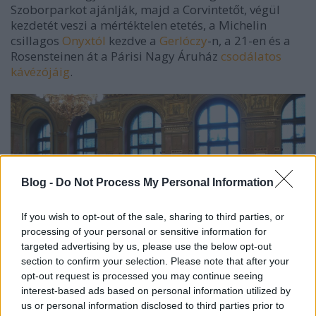
Szoborparkot ajánlják, majd a Corvintetőt, végül
kezdetét veszi a mértéktelen etetés, a Michelin
csillagos
Onyxtól
kezdve a
Gerlóczy
-n, a 21-en és a
Rosensteinen át a Párisi Nagy Áruház
csodálatos
kávézójáig
.
Blog -
Do Not Process My Personal Information
If you wish to opt-out of the sale, sharing to third parties, or
processing of your personal or sensitive information for
targeted advertising by us, please use the below opt-out
section to confirm your selection. Please note that after your
opt-out request is processed you may continue seeing
A következő epizód célja az olvasó lerészegítése
interest-based ads based on personal information utilized by
olyan borbárokon keresztül, mint a Bortársaság, a
us or personal information disclosed to third parties prior to