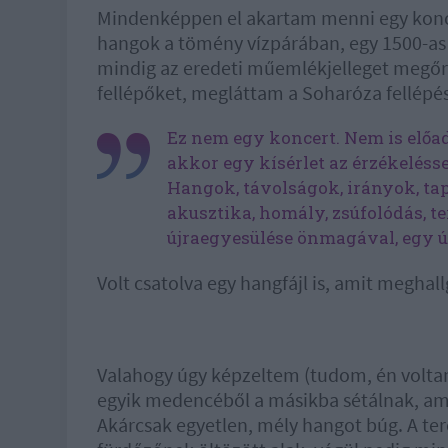
Mindenképpen el akartam menni egy konc
hangok a tömény vízpárában, egy 1500-as 
mindig az eredeti műemlékjelleget megőri
fellépőket, megláttam a Soharóza fellépésé
Ez nem egy koncert. Nem is elő
akkor egy kísérlet az érzékelésse
Hangok, távolságok, irányok, tap
akusztika, homály, zsúfolódás, te
újraegyesülése önmagával, egy új
Volt csatolva egy hangfájl is, amit meghal
Valahogy úgy képzeltem (tudom, én volta
egyik medencéből a másikba sétálnak, ami
Akárcsak egyetlen, mély hangot búg. A te