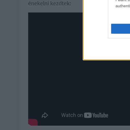
énekelni kezdtek:
authenti