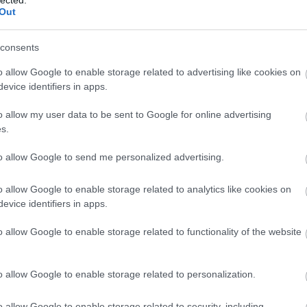
F
Out
RS
consents
be
o allow Google to enable storage related to advertising like cookies on
A
evice identifiers in apps.
be
o allow my user data to be sent to Google for online advertising
s.
B
to allow Google to send me personalized advertising.
o allow Google to enable storage related to analytics like cookies on
evice identifiers in apps.
o allow Google to enable storage related to functionality of the website
mbe, amivel magamra hagytak, így nekem kellett
t kellene csinálnom. Az egyik helyen bekötötték a
o allow Google to enable storage related to personalization.
falatkákat tömtek a számba (dinnye és sajt volt,
rányitottál az énekesekre egy kabinban,
o allow Google to enable storage related to security, including