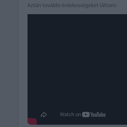
Aztán további érdekességeket láttam: