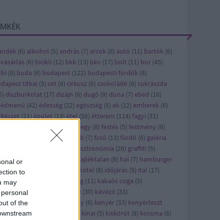
ÍMKÉK
ándék
(
6
)
alkohol
(
5
)
andrás
(
7
)
arcok
(
8
)
autó
(
11
)
bartók
(
6
)
vásárlás
(
6
)
bicikli
(
12
)
bkk
(
13
)
bkv
(
17
)
bolt
(
11
)
bor
(
45
)
bi
(
8
)
buda
(
8
)
budapest
(
122
)
budapesti fürdők
(
8
)
dapest titkai
(
5
)
cet
(
8
)
cirkusz
(
6
)
csokoládé
(
6
)
cukrászda
6
)
díszburkolat
(
17
)
dizájn
(
6
)
dugó
(
9
)
duna
(
7
)
ebéd
(
16
)
bédmenü
(
42
)
édesség
(
22
)
egészség
(
5
)
ek
(
12
)
emberek
(
6
)
ítészet
(
21
)
épület
(
13
)
étel
(
56
)
étterem
(
114
)
fagyi
(
31
)
jlesztés
(
8
)
felújítás
(
24
)
ferihegy
(
8
)
festés
(
5
)
festmény
(
9
)
sztivál
(
10
)
film
(
43
)
flashmob
(
7
)
fotó
(
13
)
fürdő
(
6
)
galéria
)
gaszto
(
10
)
gasztro
(
720
)
gasztronómia
(
26
)
graffiti
(
5
)
orsétterem
(
10
)
gyros
(
17
)
hajléktalan
(
8
)
hal
(
7
)
hamburger
sonal or
7
)
hirdetés
(
27
)
hirdető
(
79
)
hotel
(
8
)
időjárás
(
5
)
ital
(
17
)
ection to
pán
(
7
)
játék
(
58
)
jótékonyság
(
11
)
kakaós csiga
(
5
)
ou may
rácsony
(
21
)
karcsi
(
15
)
kávé
(
30
)
kávézó
(
33
)
 personal
vézópluszvalami
(
7
)
kazinczy
(
6
)
kenyér
(
33
)
kenyérteszt
out of the
2
)
kézműves
(
5
)
kiállítás
(
63
)
kínai
(
5
)
kiskörút
(
8
)
kocsma
(
6
)
 downstream