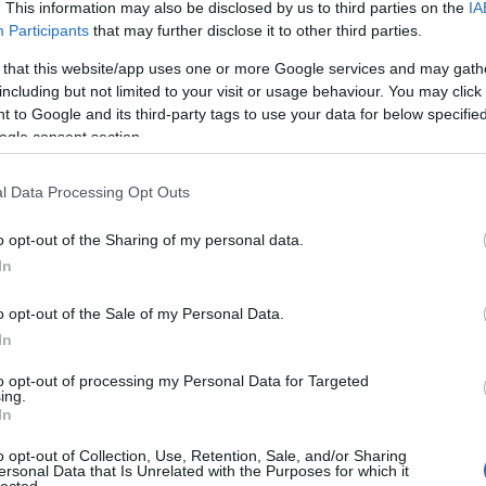
. This information may also be disclosed by us to third parties on the
IA
ko
Participants
that may further disclose it to other third parties.
kö
kü
étvégén a Király fürdőbe, ami lepukkantságával
 that this website/app uses one or more Google services and may gath
la
aphangulatot. Miután megkaptam a jegyemet,
including but not limited to your visit or usage behaviour. You may click 
me
abinmester - vagy nem tudom, hogy hívják az
 to Google and its third-party tags to use your data for below specifi
n
ogle consent section.
több szabad öltöző. Így aztán ruhában kellett
pé
st itt tulajdonképpen féligmeddig fürödni
rá
l Data Processing Opt Outs
ru
(
8
o opt-out of the Sharing of my personal data.
e közönségesebb lett, nagy hangon szidta ezt az
sz
In
 amit a vendégek próbáltak volna átéléssel
(
6
új
lődőket, akik az átöltözés helyéről próbáltak
o opt-out of the Sale of my Personal Data.
(
1
 "nix"-szel zárta rövidre. Egészen komolyan
In
vá
osszindulatú és ostoba alak, felbosszantott.
v
to opt-out of processing my Personal Data for Targeted
(
2
ing.
vi
In
zö
o opt-out of Collection, Use, Retention, Sale, and/or Sharing
ersonal Data that Is Unrelated with the Purposes for which it
lected.