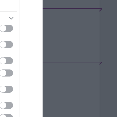
EEDEK
S 2.0
jegyzések
,
kommentek
tom
jegyzések
,
kommentek
ELÉPÉS