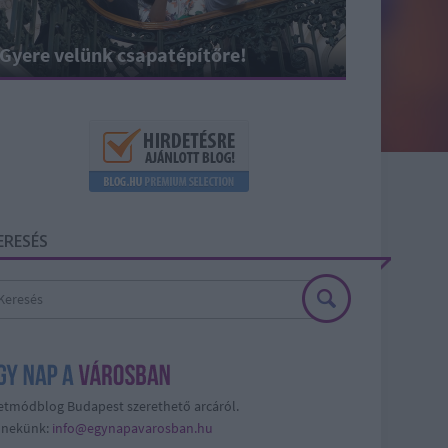
Gyere velünk csapatépítőre!
ERESÉS
etmódblog Budapest szerethető arcáról.
j nekünk:
info@egynapavarosban.hu