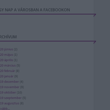
GY NAP A VÁROSBAN A FACEBOOKON
RCHÍVUM
20 június
(
2
)
20 május
(
1
)
20 április
(
1
)
20 március
(
5
)
20 február
(
8
)
20 január
(
9
)
19 december
(
4
)
019 november
(
9
)
19 október
(
10
)
19 szeptember
(
5
)
19 augusztus
(
8
)
ovább
...