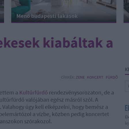
Menő budapesti lakások
kesek kiabáltak a
K
CÍMKÉK:
ZENE
KONCERT
FÜRDŐ
vettem a
Kultúrfürdő
rendezvénysorozaton, de a
ultúrfürdő valójában egész másról szól. A
. Valahogy úgy kell elképzelni, hogy bemész a
, belemártózol a vízbe, közben pedig koncertet
Él
rmanszokon szórakozol.
Ír