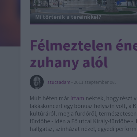
Mi történik a tereinkkel?
Félmeztelen éne
zuhany alól
szucsadam
•
2011 szeptember 08.
Múlt héten már
írtam
nektek, hogy részt 
lakáskoncert egy bónusz helyszín volt, a K
kultúráról, meg a fürdőről, természetesen
fürdőbe - idén a Fő utcai Király-fürdőbe -
hallgatsz, színházat nézel, egyedi perfo