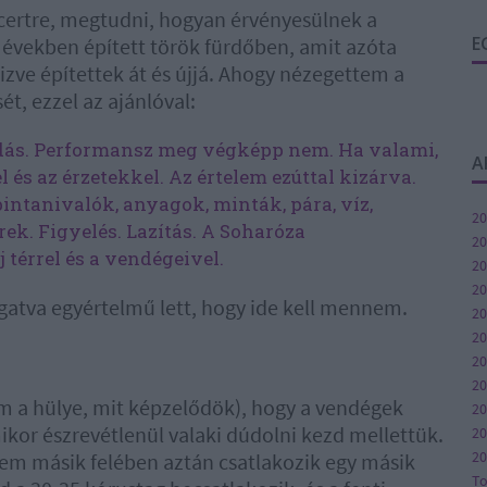
ertre, megtudni, hogyan érvényesülnek a
E
években épített török fürdőben, amit azóta
zve építettek át és újjá. Ahogy nézegettem a
t, ezzel az ajánlóval:
adás. Performansz meg végképp nem. Ha valami,
A
l és az érzetekkel. Az értelem ezúttal kizárva.
intanivalók, anyagok, minták, pára, víz,
20
rek. Figyelés. Lazítás. A Soharóza
20
 térrel és a vendégeivel.
20
20
lgatva egyértelmű lett, hogy ide kell mennem.
20
20
20
2
m a hülye, mit képzelődök), hogy a vendégek
20
kor észrevétlenül valaki dúdolni kezd mellettük.
20
20
rem másik felében aztán csatlakozik egy másik
T