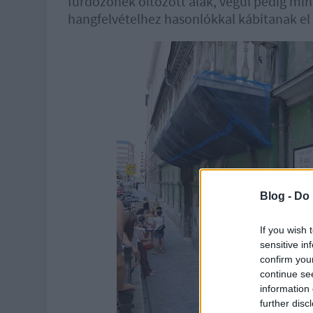
fürdőzőnek öltözött alak, végül pedig mind
hangfelvételhez hasonlókkal kábítanak el
Blog -
Do 
If you wish 
sensitive in
confirm you
continue se
information 
further disc