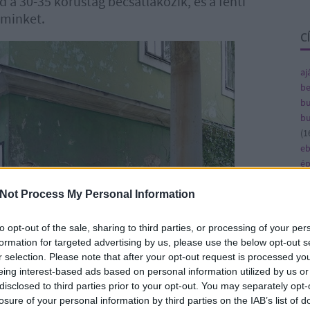
 a 30-35 kórustag becsatlakozik, és a fenti
 minket.
C
aj
be
bu
bu
(
1
e
ép
fe
fe
Not Process My Personal Information
(
8
gy
to opt-out of the sale, sharing to third parties, or processing of your per
(
4
formation for targeted advertising by us, please use the below opt-out s
ja
r selection. Please note that after your opt-out request is processed y
ka
eing interest-based ads based on personal information utilized by us or
ká
disclosed to third parties prior to your opt-out. You may separately opt-
(
1
losure of your personal information by third parties on the IAB’s list of