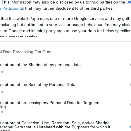
. This information may also be disclosed by us to third parties on the
IA
ko
betűk mellett folyton feltűnik a görög ábécé is: a
Participants
that may further disclose it to other third parties.
kö
szágba kerültünk, de legalábbis elkapunk valamit
kü
 that this website/app uses one or more Google services and may gath
a magyarok a mediterrán országba utazni.
la
including but not limited to your visit or usage behaviour. You may click 
me
 to Google and its third-party tags to use your data for below specifi
n
ogle consent section.
pé
rá
l Data Processing Opt Outs
ru
(
8
o opt-out of the Sharing of my personal data.
sz
In
(
6
új
o opt-out of the Sale of my Personal Data.
(
1
In
vá
v
to opt-out of processing my Personal Data for Targeted
(
2
ing.
vi
In
zö
o opt-out of Collection, Use, Retention, Sale, and/or Sharing
ersonal Data that Is Unrelated with the Purposes for which it
lected.