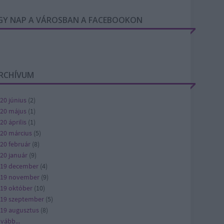
GY NAP A VÁROSBAN A FACEBOOKON
RCHÍVUM
20 június
(
2
)
20 május
(
1
)
20 április
(
1
)
20 március
(
5
)
20 február
(
8
)
20 január
(
9
)
19 december
(
4
)
019 november
(
9
)
19 október
(
10
)
19 szeptember
(
5
)
19 augusztus
(
8
)
ovább
...