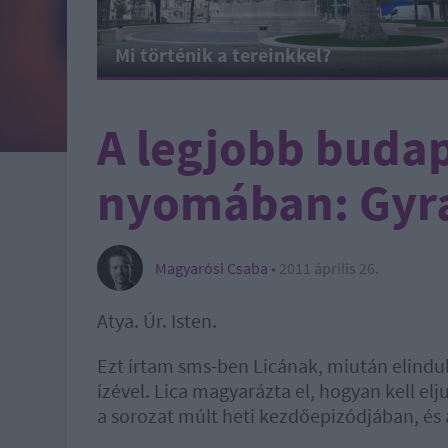
Mi történik a tereinkkel?
A legjobb budap
nyomában: Gyr
Magyarósi Csaba
•
2011 április 26.
Atya. Úr. Isten.
Ezt írtam sms-ben Licának, miután elindu
ízével. Lica magyarázta el, hogyan kell elj
a sorozat múlt heti kezdőepizódjában, és 