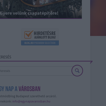
Gyere velünk csapatépítőre!
ERESÉS
etmódblog Budapest szerethető arcáról.
j nekünk:
info@egynapavarosban.hu