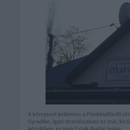
A környezet kellemes: a Pünkösdfürdő utc
Gyradiko, igazi strandszakasz ez már, kics
közelében, és nem Észak-Budán lenne.