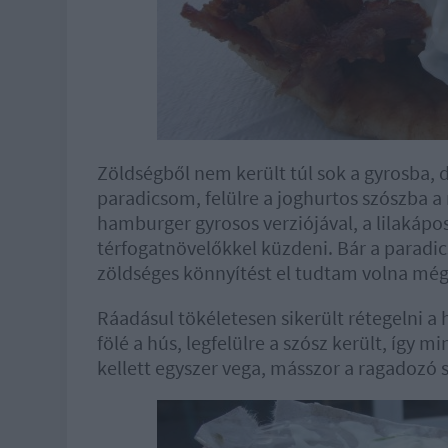
Zöldségből nem került túl sok a gyrosba, d
paradicsom, felülre a joghurtos szószba a
hamburger gyrosos verziójával, a lilakápos
térfogatnövelőkkel küzdeni. Bár a paradi
zöldséges könnyítést el tudtam volna még k
Ráadásul tökéletesen sikerült rétegelni a 
fölé a hús, legfelülre a szósz került, így 
kellett egyszer vega, másszor a ragadozó