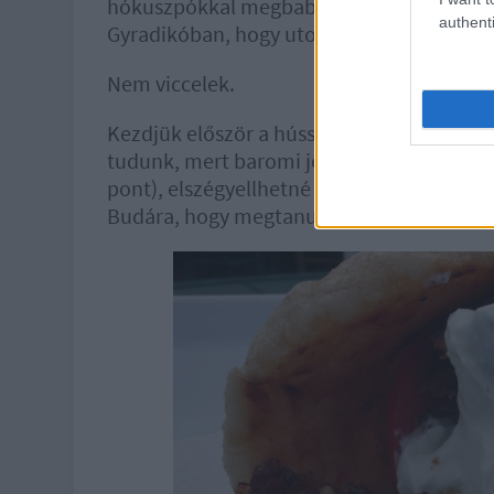
hókuszpókkal megbabonázni. A gyrosszal m
authenti
Gyradikóban, hogy utoljára Görögországba
Nem viccelek.
Kezdjük először a hússal, amiből egyrészt
tudunk, mert baromi jó az íze: tökéletesen
pont), elszégyellhetné magát majdnem a t
Budára, hogy megtanulja, hogy kell ezt.