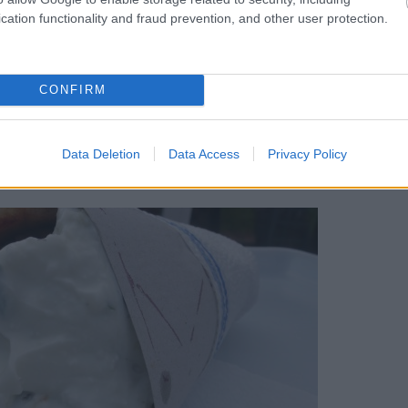
ár annál inkább, az ugyanis olyan jó a
cation functionality and fraud prevention, and other user protection.
n ettem ilyet.
CONFIRM
 bőségesen jutott, másrészt ennek még örülni is
 fűszerezték (5 pont), alaposan átsütötték (5
eljes budapesti mezőny, és kimehetne Észak-
Data Deletion
Data Access
Privacy Policy