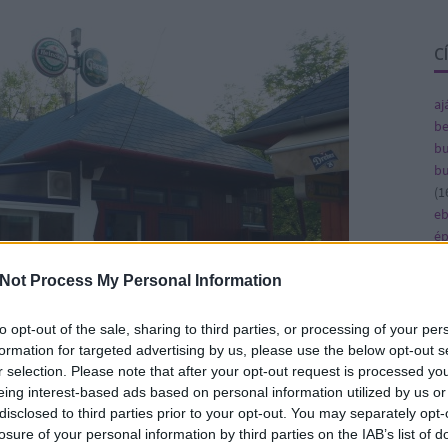
C
aj
be
bu
bu
(
1
e
ép
fe
fe
Not Process My Personal Information
(
8
gy
to opt-out of the sale, sharing to third parties, or processing of your per
(
4
formation for targeted advertising by us, please use the below opt-out s
ja
r selection. Please note that after your opt-out request is processed y
ka
eing interest-based ads based on personal information utilized by us or
ká
disclosed to third parties prior to your opt-out. You may separately opt-
 nyugodt, megfontolt hangon, odabent a görög
(
1
losure of your personal information by third parties on the IAB’s list of
 származású személyzettel, mindent áthat a jól