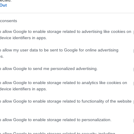
F
Out
RS
consents
be
o allow Google to enable storage related to advertising like cookies on
A
evice identifiers in apps.
be
o allow my user data to be sent to Google for online advertising
s.
B
to allow Google to send me personalized advertising.
o allow Google to enable storage related to analytics like cookies on
evice identifiers in apps.
o allow Google to enable storage related to functionality of the website
o allow Google to enable storage related to personalization.
a szigorú zsűrinket nem lehet holmi görög
o allow Google to enable storage related to security, including