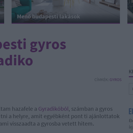
Menő budapesti lakások
esti gyros
adiko
K
CÍMKÉK:
GYROS
ltam hazafele a
Gyradikóból
, számban a gyros
utni a helyre, amit egyébként pont ti ajánlottatok
Él
ami visszaadta a gyrosba vetett hitem.
Ír