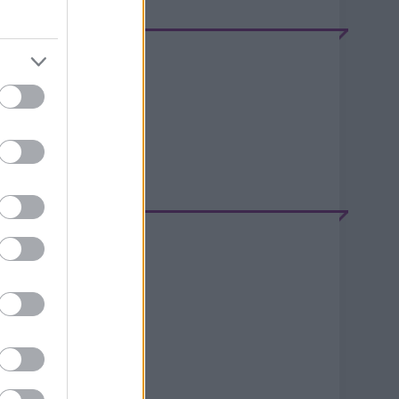
EEDEK
S 2.0
jegyzések
,
kommentek
tom
jegyzések
,
kommentek
ELÉPÉS