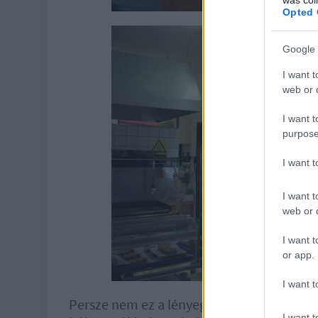
Opted 
Google 
I want t
web or d
I want t
purpose
I want 
I want t
web or d
I want t
or app.
I want t
Persze nem ez a lényeg, hanem a kaja, és 
I want t