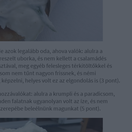
e azok legalább oda, ahova valók: alulra a
 reszelt uborka, és nem kellett a csalamádés
ztával, meg egyéb felesleges térkitöltőkkel és
csom nem tűnt nagyon frissnek, és némi
épzelni, helyes volt ez az elgondolás is (3 pont).
hozzávalókat: alulra a krumpli és a paradicsom,
minden falatnak ugyanolyan volt az íze, és nem
 szerepébe beleélnünk magunkat (5 pont).