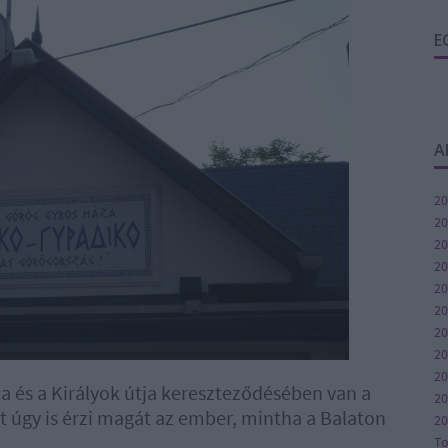
E
A
20
20
20
20
20
20
20
2
20
a és a Királyok útja kereszteződésében van a
20
it úgy is érzi magát az ember, mintha a Balaton
20
T