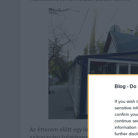
Blog -
Do 
If you wish 
sensitive in
confirm you
continue se
information 
Az étterem előtt egy öreg bácsi filozofál
further disc
származású tulajdonos veszekszik a görög