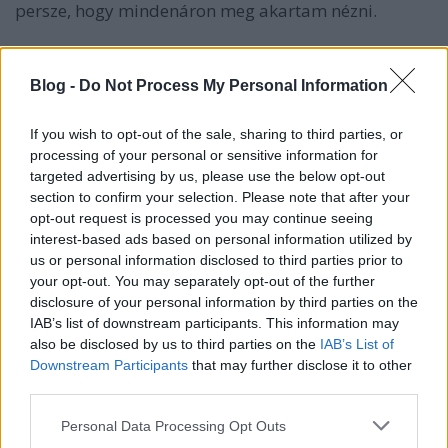
persze, hogy mindenáron meg akartam nézni.
A film egy Hattyúk tava balettelőadás
Blog -
Do Not Process My Personal Information
előkészületeiről szól, és Nina Sayers (Natalie
Portman) átalakulásáról, ahogy a tökéletes fehér
hattyú megtalálja magában a fekete párját - akkor,
If you wish to opt-out of the sale, sharing to third parties, or
amikor a rendező már feladta, hogy sikerül
processing of your personal or sensitive information for
előcsalogatni. Pszichothriller, sötét, mély, és nagyon
targeted advertising by us, please use the below opt-out
izgalmas alkotás, aminél utólag nem is tudom
section to confirm your selection. Please note that after your
megállapítani, színházban ültem-e vagy moziban.
opt-out request is processed you may continue seeing
interest-based ads based on personal information utilized by
És ehhez persze Natalie Portman is nagyon kellett. El
us or personal information disclosed to third parties prior to
your opt-out. You may separately opt-out of the further
lehetett volna cseszni a filmet egy hajszálnyival
disclosure of your personal information by third parties on the
rosszabb alakítással - persze ekkor is egy jó
IAB’s list of downstream participants. This information may
pszichotriller lett volna, de nem ekkora mozi -,
also be disclosed by us to third parties on the
IAB’s List of
Portman viszont véletlenül éppen ezzel a filmmel
Downstream Participants
that may further disclose it to other
szándékozott színészóriássá válni.
third parties.
És ezt a szerepét pont azért lehet nagyon tisztelni,
Please note that this website/app uses one or more Google
Personal Data Processing Opt Outs
mert hatalmas energiákat áldozott rá - és
services and may gather and store information including but