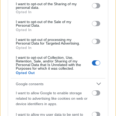
valószínűleg pont ezért játszotta el ilyen kitűnően.
not limited to your visit or usage behaviour. You may click to
I want to opt-out of the Sharing of my
personal data.
Már 2000-ben tervezték a rendezővel, Darren
grant or deny consent to Google and its third-party tags to
Opted In
Aronofskyval, hogy fogatnak egy balettfilmet.
use your data for below specified purposes in below Google
Portman gyerekkorában balettozott (kábé akkor,
consent section.
I want to opt-out of the Sale of my
amikor a Leon a profit készítették), de ahhoz, hogy
Personal Data.
Opted In
maga tudja végigcsinálni a nehezebb mozdulatok
kivételével a film színpadon játszó jeleneteit, kemény
I want to opt-out of processing my
edzésre volt szükség. Egy évvel a forgatás előtt
Personal Data for Targeted Advertising.
nekikezdett Mary Helen Bowers balettanárral, heti
Opted In
hat nap, napi öt óra edzéssel. Aztán a napi 12-14
I want to opt-out of Collection, Use,
órás forgatások előtt és után. Először Portman testét
Retention, Sale, and/or Sharing of my
kellett megdolgozni, konkrétan a belső combjából
Personal Data that Is Unrelated with the
Purposes for which it was collected.
kellett lefaragni annyit, hogy egyáltalán képes
Opted Out
legyen megcsinálni a legfontosabb mozdulatokat.
Google consents
I want to allow Google to enable storage
related to advertising like cookies on web or
device identifiers in apps.
I want to allow my user data to be sent to