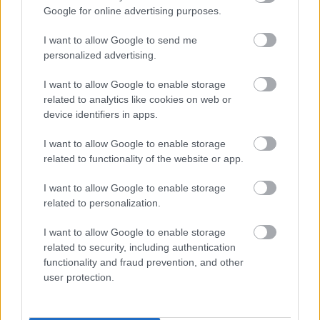
Google for online advertising purposes.
I want to allow Google to send me
personalized advertising.
I want to allow Google to enable storage
related to analytics like cookies on web or
device identifiers in apps.
Ahogy a
tegnapi poszt
arról szólt, hogyan lehet
I want to allow Google to enable storage
beleugrani egy szerepbe, majd kiugrani onnan, a
related to functionality of the website or app.
Black Swan esetében a szélsőséges elmélyülésről
lehet beszélni. És nemcsak a sztoriban valósul ez
I want to allow Google to enable storage
meg, nemcsak Nina Sayers merül egyre mélyebbre a
related to personalization.
hattyú szerepében, de Portmannek is meg kellett
találni a mélységeit. Ahogy haladunk egyre
I want to allow Google to enable storage
mélyebbre Nina Sayers bomló elméjében, úgy lett
related to security, including authentication
egyre nagyobb a félelmem, hogy a színésznő eléri a
functionality and fraud prevention, and other
határait, és következik a Naomi Watts-os sikoltozás
user protection.
meg nyálcsorgatós sírás, de nem. Végig uralni tudta
a szerepet, és a nagyszerű rendezéssel, operatőri