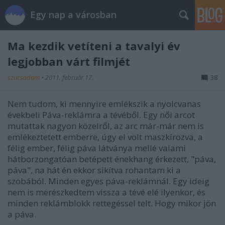
Egy nap a városban
Ma kezdik vetíteni a tavalyi év
legjobban várt filmjét
szucsadam
•
2011. február 17.
38
Nem tudom, ki mennyire emlékszik a nyolcvanas
évekbeli Páva-reklámra a tévéből. Egy női arcot
mutattak nagyon közelről, az arc már-már nem is
emlékeztetett emberre, úgy el volt maszkírozva, a
félig ember, félig páva látványa mellé valami
hátborzongatóan betépett énekhang érkezett, "páva,
páva", na hát én ekkor sikítva rohantam ki a
szobából. Minden egyes páva-reklámnál. Egy ideig
nem is merészkedtem vissza a tévé elé ilyenkor, és
minden reklámblokk rettegéssel telt. Hogy mikor jön
a páva.