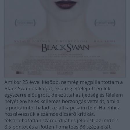
Amikor 25 évvel később, nemrég megpillantottam a
Black Swan plakátját, ez a rég elfelejtett emlék
egyszerre előugrott, de ezúttal az ijedség és félelem
helyét enyhe és kellemes borzongás vette át, ami a
lapockáimtól haladt az állkapcsaim felé. Ha ehhez
hozzávesszük a számos dicsérő kritikát,
felsorolhatatlan számú díjat és jelölést, az imdb-s
8,5 pontot és a Rotten Tomatoes 88 százalékát,