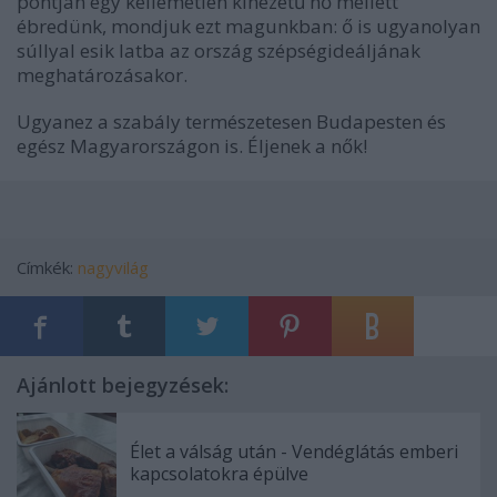
pontján egy kellemetlen kinézetű nő mellett
ébredünk, mondjuk ezt magunkban: ő is ugyanolyan
súllyal esik latba az ország szépségideáljának
meghatározásakor.
Ugyanez a szabály természetesen Budapesten és
egész Magyarországon is. Éljenek a nők!
Címkék:
nagyvilág
Ajánlott bejegyzések:
Élet a válság után - Vendéglátás emberi
kapcsolatokra épülve