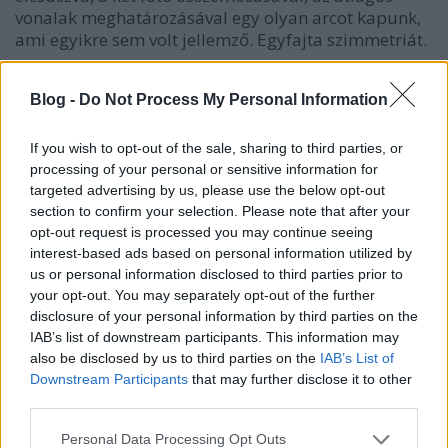
vonalak meghatározásával egy olyan arcot kapunk,
ami egyikre sem volt jellemző. Egyfajta szimmetriát.
És a szimmetria, a szabályos jelenti a szépséget -
Blog -
Do Not Process My Personal Information
legalábbis az egyik formáját annak. Ennek
bizonyítására és kiegészítésére számos tanulmány
készült már, Langlois & Roggmann 1990-ben
If you wish to opt-out of the sale, sharing to third parties, or
bizonyította, hogy "az átlagos szép", Grammer
processing of your personal or sensitive information for
&Thornhill 1994-ben mutatta meg, hogy az arc
targeted advertising by us, please use the below opt-out
szimmetriája befolyással van arra, mennyire
section to confirm your selection. Please note that after your
opt-out request is processed you may continue seeing
szépnek látunk valakit. Ennek okait nem fejtegetném,
interest-based ads based on personal information utilized by
valami olyasmiről van szó, hogy könnyebb
us or personal information disclosed to third parties prior to
feldolgozni az agynak az ilyen arcot, így pozitív a
your opt-out. You may separately opt-out of the further
visszacsatolás.
disclosure of your personal information by third parties on the
IAB’s list of downstream participants. This information may
Már az 1870-es években készült hasonló kísérlet, Sir
also be disclosed by us to third parties on the
IAB’s List of
Francis Galton készített egy képet, amin 14 rosszarcú
Downstream Participants
that may further disclose it to other
bűnöző képét mosta össze egyetlen arccá. Az
third parties.
eredmény egy meglepően jóképű csávó lett, aki
ezáltal mindegyikre hasonlított, valójában egyikre
Please note that this website/app uses one or more Google
Personal Data Processing Opt Outs