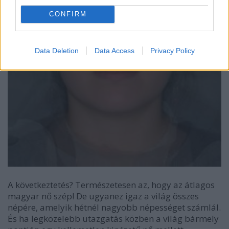
CONFIRM
Data Deletion
Data Access
Privacy Policy
A következtetés? Természetesen az, hogy az átlagos
magyar nő szép! De ugyanez igaz a világ összes
népére, amelyik hétnél nagyobb népességet számlál.
És ha legközelebb utazgatás közben a világ bármely