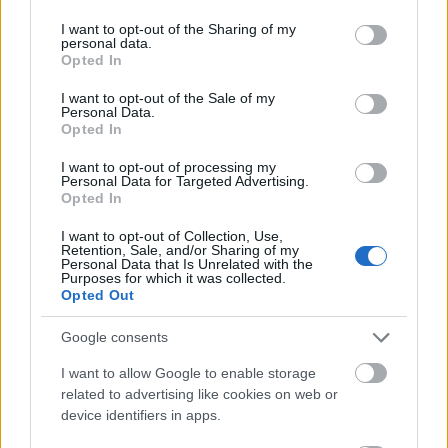
sem (a lenti kép közepén).
services and may gather and store information including but
not limited to your visit or usage behaviour. You may click to
I want to opt-out of the Sharing of my
personal data.
grant or deny consent to Google and its third-party tags to
Opted In
use your data for below specified purposes in below Google
consent section.
I want to opt-out of the Sale of my
Personal Data.
Opted In
I want to opt-out of processing my
Personal Data for Targeted Advertising.
Opted In
A poszt elején látható, most felkapott képek sem
I want to opt-out of Collection, Use,
Retention, Sale, and/or Sharing of my
frissek: a
Faceresearch.org
kutatásából származnak.
Personal Data that Is Unrelated with the
Purposes for which it was collected.
A weboldalon egy még érdekesebb kísérletet is
Opted Out
találhatunk: saját magunk rakhatunk össze ilyen
képeket (
ide kattints
), így láthatjuk a forrásarcokat,
Google consents
és következtethetünk a vonalakat összemosó
algoritmusra is.
I want to allow Google to enable storage
related to advertising like cookies on web or
Mutatok egy példát, két kevésbé szép arcból így lett
device identifiers in apps.
egy vállalhatóbb közös halmaz: