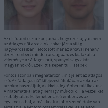
Az első, ami eszünkbe juthat, hogy ezek ugyan nem
az átlagos női arcok. Aki sokat járt a világ
nagyvárosaiban, lefotózott már az arcával néhány
tízezer embert minden országban, és kialakult a
véleménye az átlagos brit, spanyol vagy akár
magyar nőkről. Ezek itt a képen túl... szépek.
Fontos azonban meghatározni, mit jelent az átlagos
szó. Az "átlagos nő" kifejezést általában azokra az
arcokra használjuk, akikkel a legtöbbet találkozunk.
A matematikai átlag nem így működik. Ha veszel két
szabálytalan, kellemetlen arcú embert, és az
egyiknek a bal, a másiknak a jobb szemöldöke van
elcsúszva, a két fotó összemosásával, az átlagos