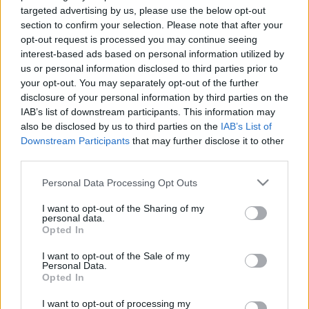
balesetet okozott a budai rakparton az a BMW
targeted advertising by us, please use the below opt-out
terepjárós, aki megunta a lépésben haladást, és egy
section to confirm your selection. Please note that after your
kövér gázt nyomva, átvágott az ellentétes sávba.
opt-out request is processed you may continue seeing
Mázlija volt, mert amikor jött már valaki szembe,
interest-based ads based on personal information utilized by
visszaengedték, adtak neki helyet, nem voltak olyan
us or personal information disclosed to third parties prior to
kelet-európaiak a többiek, mint ő. Az igazsághoz
your opt-out. You may separately opt-out of the further
hozzátartozik, hogy a fickónak német rendszáma
disclosure of your personal information by third parties on the
volt.
IAB’s list of downstream participants. This information may
also be disclosed by us to third parties on the
IAB’s List of
Downstream Participants
that may further disclose it to other
third parties.
Please note that this website/app uses one or more Google
Personal Data Processing Opt Outs
services and may gather and store information including but
not limited to your visit or usage behaviour. You may click to
I want to opt-out of the Sharing of my
personal data.
grant or deny consent to Google and its third-party tags to
Opted In
use your data for below specified purposes in below Google
consent section.
I want to opt-out of the Sale of my
Personal Data.
Opted In
I want to opt-out of processing my