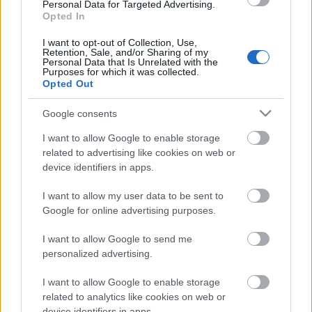
Personal Data for Targeted Advertising.
Na de visszatérve, minden beállt, még a a Ráday
Opted In
utca melletti apró kis sikátorok is járhatatlanok,
I want to opt-out of Collection, Use,
nincs menekülés, aki most indul útnak, várjon
Retention, Sale, and/or Sharing of my
türelemmel, különben eljön a 19. idegösszeomlás.
Personal Data that Is Unrelated with the
Purposes for which it was collected.
Opted Out
Google consents
I want to allow Google to enable storage
related to advertising like cookies on web or
device identifiers in apps.
I want to allow my user data to be sent to
Google for online advertising purposes.
I want to allow Google to send me
personalized advertising.
I want to allow Google to enable storage
related to analytics like cookies on web or
device identifiers in apps.