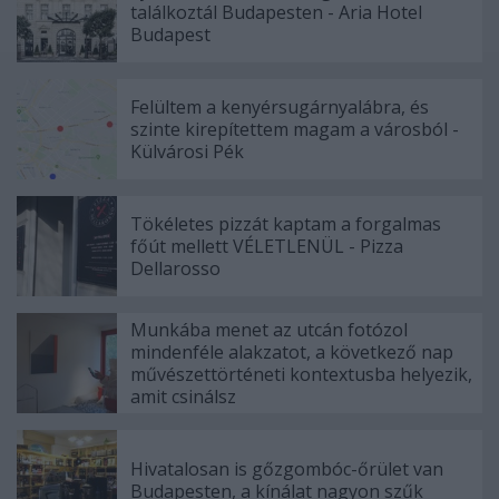
találkoztál Budapesten - Aria Hotel
Budapest
Felültem a kenyérsugárnyalábra, és
szinte kirepítettem magam a városból -
Külvárosi Pék
Tökéletes pizzát kaptam a forgalmas
főút mellett VÉLETLENÜL - Pizza
Dellarosso
Munkába menet az utcán fotózol
mindenféle alakzatot, a következő nap
művészettörténeti kontextusba helyezik,
amit csinálsz
Hivatalosan is gőzgombóc-őrület van
Budapesten, a kínálat nagyon szűk