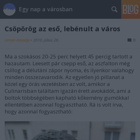
Egy nap a városban
Csöpörög az eső, lebénult a város
simon mondja
•
2010. július 26.
0
Ma a szokásos 20-25 perc helyett 45 percig tartott a
hazautam. Leesett pár csepp eső, az aszfalton még
csillog a délutáni zápor nyoma, és ilyenkor valahogy
minden összezavarodik. Az egyetlen jó pillanat a
közel egy órás vezetésben az volt, amikor a
Culinarisban találtam igazán érett avokádót, ami a
boltok többségében kapható kőkemény gumókkal
ellentétben azonnal fogyasztható. Rá is volt írva,
hogy azonnal fogyasztható: