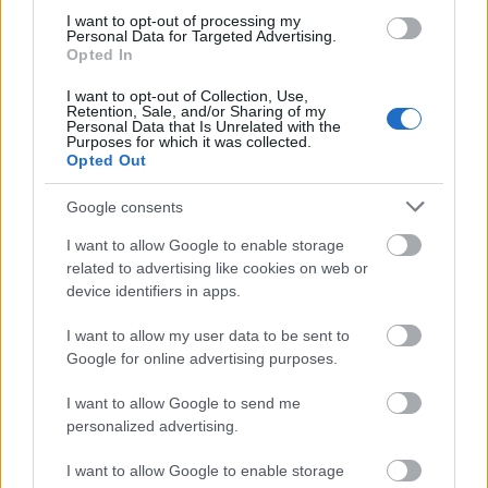
szinte kimarták a tápcsatornámat, amikhez képest a
I want to opt-out of processing my
sanghaji konyha visszafogottnak, ügyetlennek tűnt.
Personal Data for Targeted Advertising.
Opted In
I want to opt-out of Collection, Use,
Retention, Sale, and/or Sharing of my
Personal Data that Is Unrelated with the
Purposes for which it was collected.
Opted Out
Google consents
I want to allow Google to enable storage
related to advertising like cookies on web or
device identifiers in apps.
I want to allow my user data to be sent to
Ettem persze jókat Kínában is. A száznapos tojás
Google for online advertising purposes.
például ütött. Egy olyan kacsatojásról van szó, amit
I want to allow Google to send me
agyagba és rizsszalma-hamu-keverékbe burkolnak,
personalized advertising.
majd száz napig hűvös, száraz helyen tárolnak. Az
erjedés során a fehérje olyan lesz, mint egy
I want to allow Google to enable storage
zselésített kóla, míg tojás sárgája bezöldül.