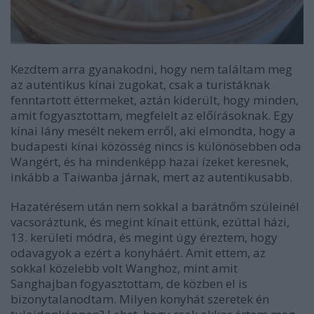
Kezdtem arra gyanakodni, hogy nem találtam meg
az autentikus kínai zugokat, csak a turistáknak
fenntartott éttermeket, aztán kiderült, hogy minden,
amit fogyasztottam, megfelelt az előírásoknak. Egy
kínai lány mesélt nekem erről, aki elmondta, hogy a
budapesti kínai közösség nincs is különösebben oda
Wangért, és ha mindenképp hazai ízeket keresnek,
inkább a Taiwanba járnak, mert az autentikusabb.
Hazatérésem után nem sokkal a barátnőm szüleinél
vacsoráztunk, és megint kínait ettünk, ezúttal házi,
13. kerületi módra, és megint úgy éreztem, hogy
odavagyok a ezért a konyháért. Amit ettem, az
sokkal közelebb volt Wanghoz, mint amit
Sanghajban fogyasztottam, de közben el is
bizonytalanodtam. Milyen konyhát szeretek én