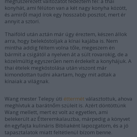
megfűszerezett változatot fedeztem fel: a thai
konyhát, ami félúton van a két nagy konyha között,
és amiről majd írok egy hosszabb posztot, mert ér
annyit a sztori.
Thaiföld után aztán már úgy éreztem, készen állok
arra, hogy belekóstoljak a kínai kajába is. Nem
mintha addig féltem volna tőle, megeszem én
bármit a csigától a nyelven át a sült rovarokig, de a
közelmúltig egyszerűen nem érdekelt a konyhájuk. A
thai ételek megkóstolása után viszont már
kimondottan tudni akartam, hogy mit adtak a
kínaiak a világnak.
Wang mester Telepy úti
éttermét
választottuk, ahova
meghívtuk a barátnőm szüleit is. Azért döntöttünk
Wang mellett, mert ez volt az egyetlen, ami
belekerült az Étteremkalauzba, márpedig a könyvet
én egyfajta kulináris Bibliaként lapozgatom, és a jó
tapasztalatok miatt feltétlenül bízom benne.