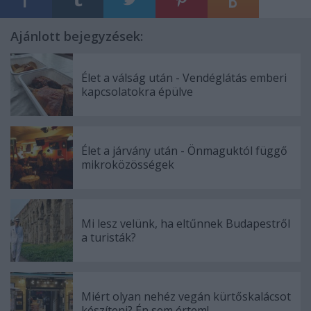
Ajánlott bejegyzések:
Élet a válság után - Vendéglátás emberi
kapcsolatokra épülve
Élet a járvány után - Önmaguktól függő
mikroközösségek
Mi lesz velünk, ha eltűnnek Budapestről
a turisták?
Miért olyan nehéz vegán kürtőskalácsot
készíteni? Én sem értem!