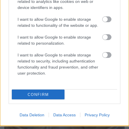
related to analytics like cookies on web or
device identifiers in apps.
Volt persze még számtalan olyan fogás, ami ízlett,
szerettem a rákokat, bizonyos erősebb
I want to allow Google to enable storage
marhahúsokat, jópofa volt a medúza, és főleg az a
related to functionality of the website or app.
tésztából készült batyuba csomagolt hús, amit egy
speciális, kiharapós, kiívós, majd felfalós technikával
I want to allow Google to enable storage
kell elfogyasztani. Wang elementáris erejét azonban
related to personalization.
nem sikerült felfedeznem.
I want to allow Google to enable storage
related to security, including authentication
functionality and fraud prevention, and other
user protection.
CONFIRM
Data Deletion
Data Access
Privacy Policy