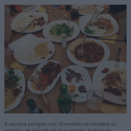
A vacsora pompás volt. Kirendeltünk mindent az
asztalra, és elkezdtünk fogyasztani, komolyan