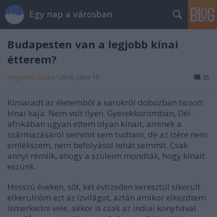
Egy nap a városban
Budapesten van a legjobb kínai
étterem?
Magyarósi Csaba
•
2010. július 19.
85
Kimaradt az életemből a sarokról dobozban hozott
kínai kaja. Nem volt ilyen. Gyerekkoromban, Dél-
afrikában ugyan ettem olyan kínait, aminek a
származásáról semmit sem tudtam, de az ízére nem
emlékszem, nem befolyásol tehát semmit. Csak
annyi rémlik, ahogy a szüleim mondták, hogy kínait
eszünk.
Hosszú éveken, sőt, két évtizeden keresztül sikerült
elkerülnöm ezt az ízvilágot, aztán amikor elkezdtem
ismerkedni vele, akkor is csak az indiai konyhával