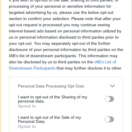
If you wish to opt-out of the sale, sharing to third parties, or
processing of your personal or sensitive information for
targeted advertising by us, please use the below opt-out
section to confirm your selection. Please note that after your
opt-out request is processed you may continue seeing
interest-based ads based on personal information utilized by
us or personal information disclosed to third parties prior to
your opt-out. You may separately opt-out of the further
disclosure of your personal information by third parties on the
IAB’s list of downstream participants. This information may
also be disclosed by us to third parties on the
IAB’s List of
Downstream Participants
that may further disclose it to other
third parties.
Please note that this website/app uses one or more Google
Personal Data Processing Opt Outs
Tudom, mire gondolsz, hogy itthon az
services and may gather and store information including but
agyonfinomított, európai ízléshez csiszolt kínai
not limited to your visit or usage behaviour. You may click to
I want to opt-out of the Sharing of my
konyhával ismerkedtem meg, és hogy az eredeti,
personal data.
grant or deny consent to Google and its third-party tags to
Opted In
erőteljes ízeket egyszerűen nem értettem, de a
use your data for below specified purposes in below Google
helyzet az, hogy a szituáció pont fordított volt:
consent section.
I want to opt-out of the Sale of my
Wangnál mindennek eszeveszett íze volt, olyan
Personal Data.
Opted In
fűszeres fogásokkal találkoztam, hogy a falatok