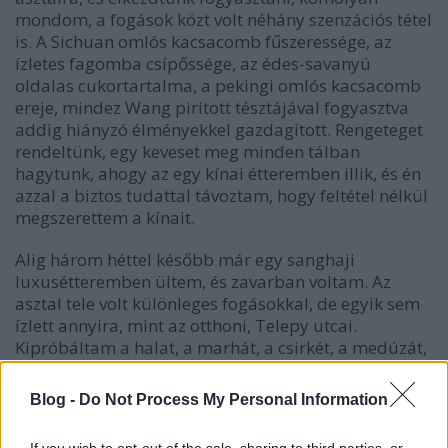
mondom, a fogások közt volt néhány szenzációs tétel
is. A Sichuan omlós kacsacomb fűszeressége, az
ízletes fagomba csípőssége, az édes-savanyú
oldalas cukortartalma, a pekingi omlós kacsacomb
ereje, mindez Wang pirított tésztájával fogyasztva
addig hiányzó élményekkel gazdagított. Rengeteget
rendeltünk, egy keveset meg minden tálban
hagytunk, ahogy az egy kínai étteremben illik, és én
azzal a biztos tudattal távoztam, hogy feltétel nélkül
megszerettem a kínait.
Alig három héttel később már egy sanghaji
luxusétteremben ültem, és zavarban voltam. Az
asztal tele volt különleges fogásokkal, de egyik sem
ízlett annyira, mint az otthoni, Telepy utcai.
Kipróbáltam a halat, a marhát, a csirkét, a medúzát,
ettem mindent, amit tudtam, mégsem jött a katarzis.
Blog -
Do Not Process My Personal Information