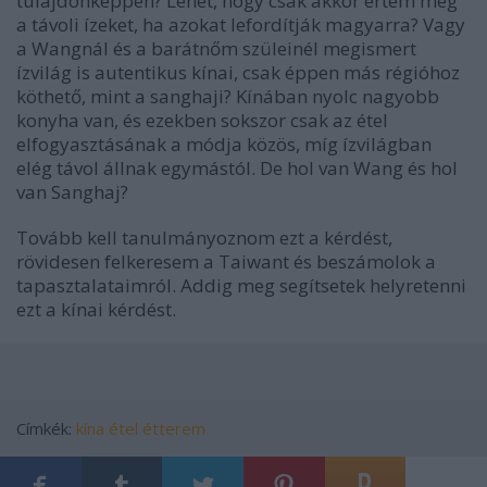
tulajdonképpen? Lehet, hogy csak akkor értem meg
a távoli ízeket, ha azokat lefordítják magyarra? Vagy
a Wangnál és a barátnőm szüleinél megismert
ízvilág is autentikus kínai, csak éppen más régióhoz
köthető, mint a sanghaji? Kínában nyolc nagyobb
konyha van, és ezekben sokszor csak az étel
elfogyasztásának a módja közös, míg ízvilágban
elég távol állnak egymástól. De hol van Wang és hol
van Sanghaj?
Tovább kell tanulmányoznom ezt a kérdést,
rövidesen felkeresem a Taiwant és beszámolok a
tapasztalataimról. Addig meg segítsetek helyretenni
ezt a kínai kérdést.
Címkék:
kína
étel
étterem